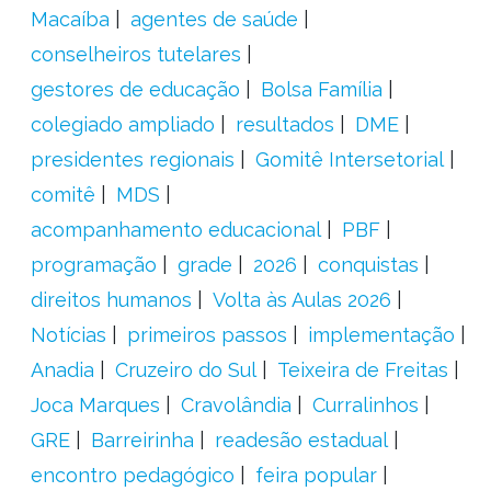
Macaíba
agentes de saúde
conselheiros tutelares
gestores de educação
Bolsa Família
colegiado ampliado
resultados
DME
presidentes regionais
Gomitê Intersetorial
comitê
MDS
acompanhamento educacional
PBF
programação
grade
2026
conquistas
direitos humanos
Volta às Aulas 2026
Notícias
primeiros passos
implementação
Anadia
Cruzeiro do Sul
Teixeira de Freitas
Joca Marques
Cravolândia
Curralinhos
GRE
Barreirinha
readesão estadual
encontro pedagógico
feira popular