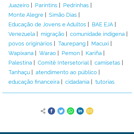
Juazeiro
Parintins
Pedrinhas
Monte Alegre
Simão Dias
Educação de Jovens e Adultos
BAE EJA
Venezuela
migração
comunidade indígena
povos originários
Taurepang
Macuxi
Wapixana
Warao
Pemon
Kariña
Palestina
Comitê Intersetorial
camisetas
Tanhaçu
atendimento ao público
educação financeira
cidadania
tutorias