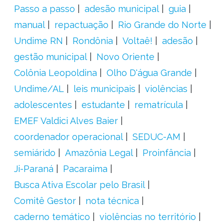
Passo a passo
adesão municipal
guia
manual
repactuação
Rio Grande do Norte
Undime RN
Rondônia
Voltaê!
adesão
gestão municipal
Novo Oriente
Colônia Leopoldina
Olho D'água Grande
Undime/AL
leis municipais
violências
adolescentes
estudante
rematrícula
EMEF Valdici Alves Baier
coordenador operacional
SEDUC-AM
semiárido
Amazônia Legal
Proinfância
Ji-Paraná
Pacaraima
Busca Ativa Escolar pelo Brasil
Comitê Gestor
nota técnica
caderno temático
violências no território