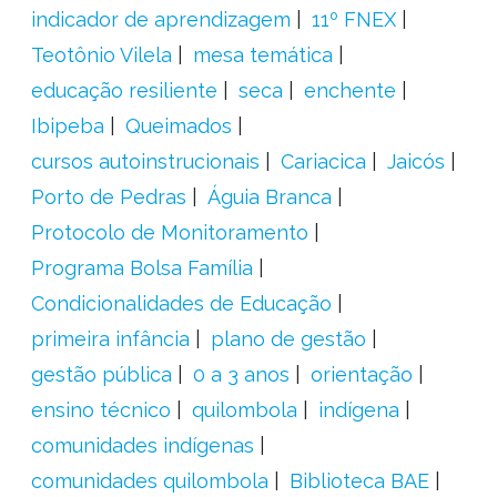
indicador de aprendizagem
11º FNEX
Teotônio Vilela
mesa temática
educação resiliente
seca
enchente
Ibipeba
Queimados
cursos autoinstrucionais
Cariacica
Jaicós
Porto de Pedras
Águia Branca
Protocolo de Monitoramento
Programa Bolsa Família
Condicionalidades de Educação
primeira infância
plano de gestão
gestão pública
0 a 3 anos
orientação
ensino técnico
quilombola
indígena
comunidades indígenas
comunidades quilombola
Biblioteca BAE