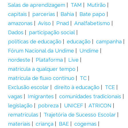
Salas de aprendizagem
TAM
Mutirão
capitais
parcerias
Bahia
Bate papo
amazonas
Aviso
Pnad
Analfabetismo
Dados
participação social
políticas de educação
educação
campanha
Fórum Nacional da Undime
Undime
nordeste
Plataforma
Live
matrícula a qualquer tempo
matrícula de fluxo contínuo
TC
Exclusão escolar
direito à educação
TCE
vagas
Imigrantes
comunidades tradicionais
legislação
pobreza
UNICEF
ATRICON
rematrículas
Trajetória de Sucesso Escolar
materiais
criança
BAE
cogemas