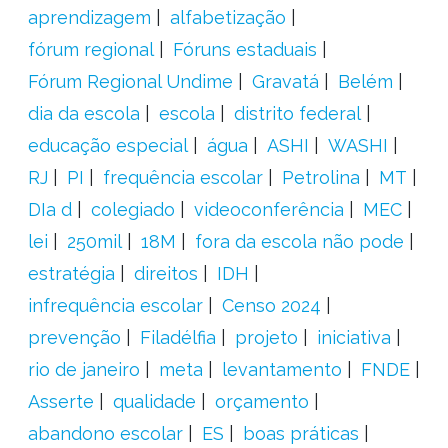
aprendizagem
alfabetização
fórum regional
Fóruns estaduais
Fórum Regional Undime
Gravatá
Belém
dia da escola
escola
distrito federal
educação especial
água
ASHI
WASHI
RJ
PI
frequência escolar
Petrolina
MT
DIa d
colegiado
videoconferência
MEC
lei
250mil
18M
fora da escola não pode
estratégia
direitos
IDH
infrequência escolar
Censo 2024
prevenção
Filadélfia
projeto
iniciativa
rio de janeiro
meta
levantamento
FNDE
Asserte
qualidade
orçamento
abandono escolar
ES
boas práticas