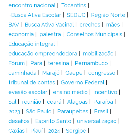
encontro nacional
Tocantins
~Busca Ativa Escolar
SEDUC
Região Norte
BAV
Busca Ativa Vacinal
creches
mães
economia
palestra
Conselhos Municipais
Educação integral
educação empreendedora
mobilização
Fórum
Pará
teresina
Pernambuco
caminhada
Marajó
Gaepe
congresso
tribunal de contas
Governo Federal
evasão escolar
ensino médio
incentivo
Sul
reunião
ceará
Alagoas
Paraíba
2023
São Paulo
Paraupebas
Brasil
desafios
Espírito Santo
universalização
Caxias
Piauí
2024
Sergipe