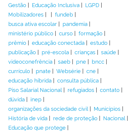
Gestão
Educação Inclusiva
LGPD
Mobilizadores
fundeb
busca ativa escolar
pandemia
ministério público
curso
formação
prêmio
educação conectada
estudo
publicação
pré-escola
crianças
saúde
videoconefrência
saeb
pne
bncc
currículo
pnate
Websérie
cne
educação híbrida
consulta pública
Piso Salarial Nacional
refugiados
contato
dúvida
inep
organizações da sociedade civil
Municípios
História de vida
rede de proteção
Nacional
Educação que protege