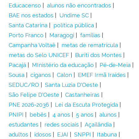
Educacenso
alunos não encontrados
BAE nos estados
Undime SC
Santa Catarina
política pública
Porto Franco
Maragogi
famílias
Campanha Voltaê
metas de rematrícula
metas do Selo UNICEF
Buriti dos Montes
Pacajá
MInistério da educação
Pé-de-Meia
Sousa
ciganos
Calon
EMEF Irmã Iraídes
SEDUC/RO
Santa Luzia D'Oeste
São Felipe D'Oeste
Castanheiras
PNE 2026-2036
Lei da Escuta Protegida
PNIPI
bebês
4 anos
5 anos
alunos
estudantes
redes sociais
Açailândia
adultos
idosos
EJAI
SNPPI
Itabuna