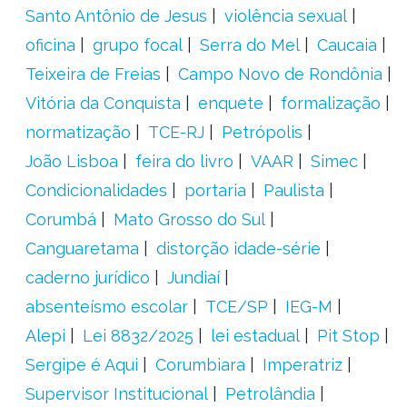
Santo Antônio de Jesus
violência sexual
oficina
grupo focal
Serra do Mel
Caucaia
Teixeira de Freias
Campo Novo de Rondônia
Vitória da Conquista
enquete
formalização
normatização
TCE-RJ
Petrópolis
João Lisboa
feira do livro
VAAR
Simec
Condicionalidades
portaria
Paulista
Corumbá
Mato Grosso do Sul
Canguaretama
distorção idade-série
caderno jurídico
Jundiaí
absenteísmo escolar
TCE/SP
IEG-M
Alepi
Lei 8832/2025
lei estadual
Pit Stop
Sergipe é Aqui
Corumbiara
Imperatriz
Supervisor Institucional
Petrolândia