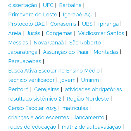
dissertação
UFC
Barbalha
Primavera do Leste
Igarapé-Açu
Protocolo BAE
Conasems
UBS
Ipiranga
Areia
Jucás
Congemas
Valdiosmar Santos
Messias
Nova Canaã
São Roberto
Japaratinga
Assunção do Piauí
Montadas
Parauapebas
Busca Ativa Escolar no Ensino Médio
técnico verificador
jovem
Umirim
Peritoró
Cerejeiras
atividades obrigatórias
resultado sistêmico 2
Região Nordeste
Censo Escolar 2025
matrículas
crianças e adolescentes
lançamento
redes de educação
matriz de autoavaliação