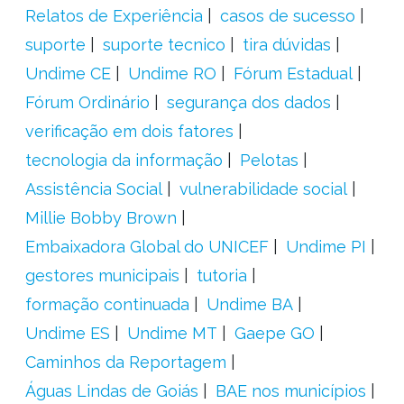
Relatos de Experiência
casos de sucesso
suporte
suporte tecnico
tira dúvidas
Undime CE
Undime RO
Fórum Estadual
Fórum Ordinário
segurança dos dados
verificação em dois fatores
tecnologia da informação
Pelotas
Assistência Social
vulnerabilidade social
Millie Bobby Brown
Embaixadora Global do UNICEF
Undime PI
gestores municipais
tutoria
formação continuada
Undime BA
Undime ES
Undime MT
Gaepe GO
Caminhos da Reportagem
Águas Lindas de Goiás
BAE nos municípios