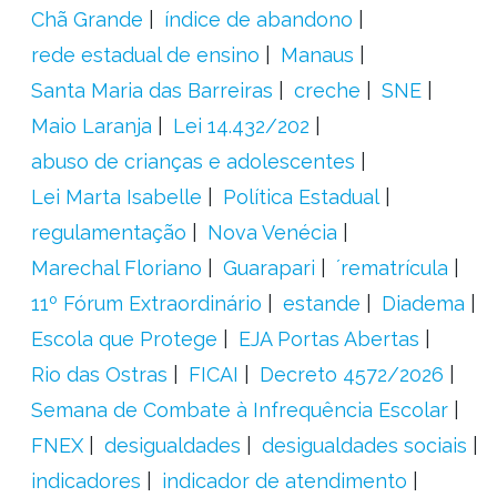
Chã Grande
índice de abandono
rede estadual de ensino
Manaus
Santa Maria das Barreiras
creche
SNE
Maio Laranja
Lei 14.432/202
abuso de crianças e adolescentes
Lei Marta Isabelle
Política Estadual
regulamentação
Nova Venécia
Marechal Floriano
Guarapari
´rematrícula
11º Fórum Extraordinário
estande
Diadema
Escola que Protege
EJA Portas Abertas
Rio das Ostras
FICAI
Decreto 4572/2026
Semana de Combate à Infrequência Escolar
FNEX
desigualdades
desigualdades sociais
indicadores
indicador de atendimento