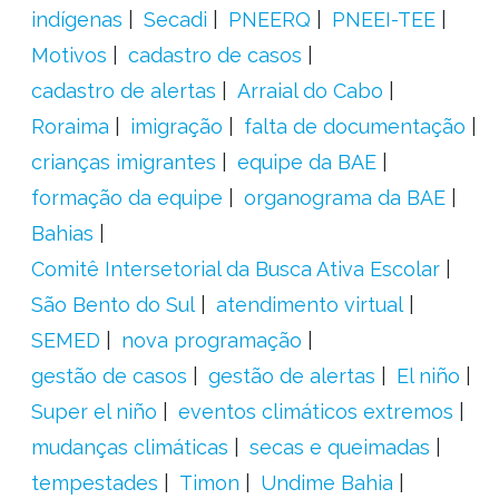
indígenas
Secadi
PNEERQ
PNEEI-TEE
Motivos
cadastro de casos
cadastro de alertas
Arraial do Cabo
Roraima
imigração
falta de documentação
crianças imigrantes
equipe da BAE
formação da equipe
organograma da BAE
Bahias
Comitê Intersetorial da Busca Ativa Escolar
São Bento do Sul
atendimento virtual
SEMED
nova programação
gestão de casos
gestão de alertas
El niño
Super el niño
eventos climáticos extremos
mudanças climáticas
secas e queimadas
tempestades
Timon
Undime Bahia