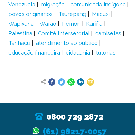
Venezuela
migração
comunidade indígena
povos originários
Taurepang
Macuxi
Wapixana
Warao
Pemon
Kariña
Palestina
Comitê Intersetorial
camisetas
Tanhaçu
atendimento ao público
educação financeira
cidadania
tutorias
0800 729 2872
(61) 98217-0057