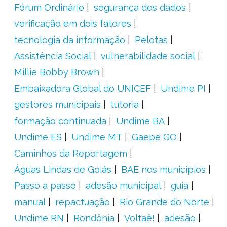
Fórum Ordinário
segurança dos dados
verificação em dois fatores
tecnologia da informação
Pelotas
Assistência Social
vulnerabilidade social
Millie Bobby Brown
Embaixadora Global do UNICEF
Undime PI
gestores municipais
tutoria
formação continuada
Undime BA
Undime ES
Undime MT
Gaepe GO
Caminhos da Reportagem
Águas Lindas de Goiás
BAE nos municípios
Passo a passo
adesão municipal
guia
manual
repactuação
Rio Grande do Norte
Undime RN
Rondônia
Voltaê!
adesão