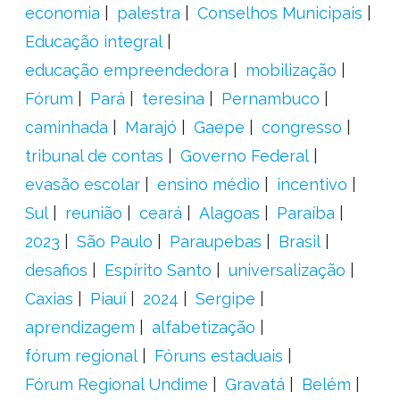
economia
palestra
Conselhos Municipais
Educação integral
educação empreendedora
mobilização
Fórum
Pará
teresina
Pernambuco
caminhada
Marajó
Gaepe
congresso
tribunal de contas
Governo Federal
evasão escolar
ensino médio
incentivo
Sul
reunião
ceará
Alagoas
Paraíba
2023
São Paulo
Paraupebas
Brasil
desafios
Espírito Santo
universalização
Caxias
Piauí
2024
Sergipe
aprendizagem
alfabetização
fórum regional
Fóruns estaduais
Fórum Regional Undime
Gravatá
Belém