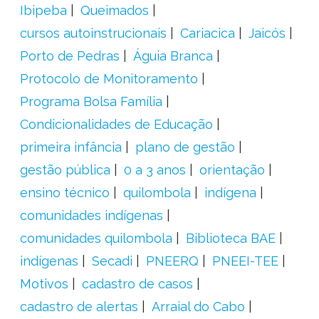
Ibipeba
Queimados
cursos autoinstrucionais
Cariacica
Jaicós
Porto de Pedras
Águia Branca
Protocolo de Monitoramento
Programa Bolsa Família
Condicionalidades de Educação
primeira infância
plano de gestão
gestão pública
0 a 3 anos
orientação
ensino técnico
quilombola
indígena
comunidades indígenas
comunidades quilombola
Biblioteca BAE
indígenas
Secadi
PNEERQ
PNEEI-TEE
Motivos
cadastro de casos
cadastro de alertas
Arraial do Cabo