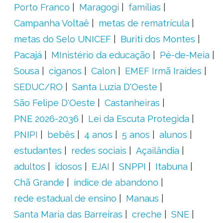
Porto Franco
Maragogi
famílias
Campanha Voltaê
metas de rematrícula
metas do Selo UNICEF
Buriti dos Montes
Pacajá
MInistério da educação
Pé-de-Meia
Sousa
ciganos
Calon
EMEF Irmã Iraídes
SEDUC/RO
Santa Luzia D'Oeste
São Felipe D'Oeste
Castanheiras
PNE 2026-2036
Lei da Escuta Protegida
PNIPI
bebês
4 anos
5 anos
alunos
estudantes
redes sociais
Açailândia
adultos
idosos
EJAI
SNPPI
Itabuna
Chã Grande
índice de abandono
rede estadual de ensino
Manaus
Santa Maria das Barreiras
creche
SNE