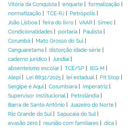
Vitória da Conquista
enquete
formalização
normatização
TCE-RJ
Petrópolis
João Lisboa
feira do livro
VAAR
Simec
Condicionalidades
portaria
Paulista
Corumbá
Mato Grosso do Sul
Canguaretama
distorção idade-série
caderno jurídico
Jundiaí
absenteísmo escolar
TCE/SP
IEG-M
Alepi
Lei 8832/2025
lei estadual
Pit Stop
Sergipe é Aqui
Corumbiara
Imperatriz
Supervisor Institucional
Petrolândia
Barra de Santo Antônio
Juazeiro do Norte
Rio Grande do Sul
Sapucaia do Sul
evasão zero
reunião com familiares
dica