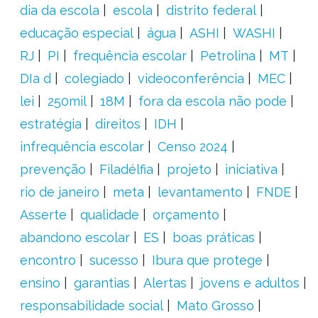
dia da escola
escola
distrito federal
educação especial
água
ASHI
WASHI
RJ
PI
frequência escolar
Petrolina
MT
DIa d
colegiado
videoconferência
MEC
lei
250mil
18M
fora da escola não pode
estratégia
direitos
IDH
infrequência escolar
Censo 2024
prevenção
Filadélfia
projeto
iniciativa
rio de janeiro
meta
levantamento
FNDE
Asserte
qualidade
orçamento
abandono escolar
ES
boas práticas
encontro
sucesso
Ibura que protege
ensino
garantias
Alertas
jovens e adultos
responsabilidade social
Mato Grosso