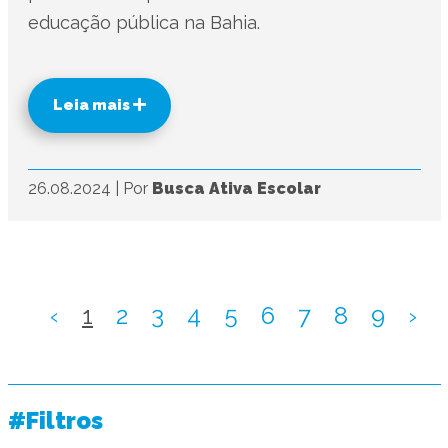
educação pública na Bahia.
Leia mais
26.08.2024
|
Por
Busca Ativa Escolar
‹
1
2
3
4
5
6
7
8
9
›
#Filtros