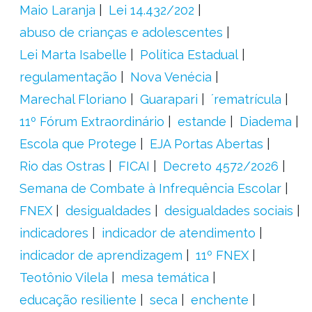
Maio Laranja
Lei 14.432/202
abuso de crianças e adolescentes
Lei Marta Isabelle
Política Estadual
regulamentação
Nova Venécia
Marechal Floriano
Guarapari
´rematrícula
11º Fórum Extraordinário
estande
Diadema
Escola que Protege
EJA Portas Abertas
Rio das Ostras
FICAI
Decreto 4572/2026
Semana de Combate à Infrequência Escolar
FNEX
desigualdades
desigualdades sociais
indicadores
indicador de atendimento
indicador de aprendizagem
11º FNEX
Teotônio Vilela
mesa temática
educação resiliente
seca
enchente