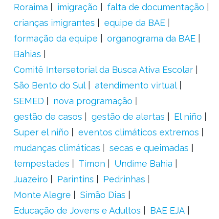
Roraima
imigração
falta de documentação
crianças imigrantes
equipe da BAE
formação da equipe
organograma da BAE
Bahias
Comitê Intersetorial da Busca Ativa Escolar
São Bento do Sul
atendimento virtual
SEMED
nova programação
gestão de casos
gestão de alertas
El niño
Super el niño
eventos climáticos extremos
mudanças climáticas
secas e queimadas
tempestades
Timon
Undime Bahia
Juazeiro
Parintins
Pedrinhas
Monte Alegre
Simão Dias
Educação de Jovens e Adultos
BAE EJA