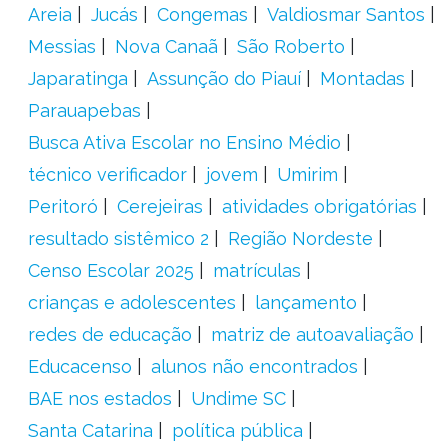
Areia
Jucás
Congemas
Valdiosmar Santos
Messias
Nova Canaã
São Roberto
Japaratinga
Assunção do Piauí
Montadas
Parauapebas
Busca Ativa Escolar no Ensino Médio
técnico verificador
jovem
Umirim
Peritoró
Cerejeiras
atividades obrigatórias
resultado sistêmico 2
Região Nordeste
Censo Escolar 2025
matrículas
crianças e adolescentes
lançamento
redes de educação
matriz de autoavaliação
Educacenso
alunos não encontrados
BAE nos estados
Undime SC
Santa Catarina
política pública