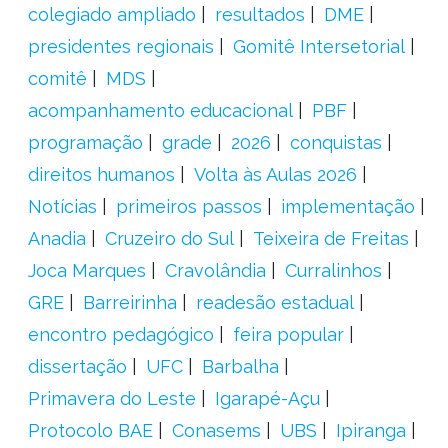
colegiado ampliado
resultados
DME
presidentes regionais
Gomitê Intersetorial
comitê
MDS
acompanhamento educacional
PBF
programação
grade
2026
conquistas
direitos humanos
Volta às Aulas 2026
Notícias
primeiros passos
implementação
Anadia
Cruzeiro do Sul
Teixeira de Freitas
Joca Marques
Cravolândia
Curralinhos
GRE
Barreirinha
readesão estadual
encontro pedagógico
feira popular
dissertação
UFC
Barbalha
Primavera do Leste
Igarapé-Açu
Protocolo BAE
Conasems
UBS
Ipiranga