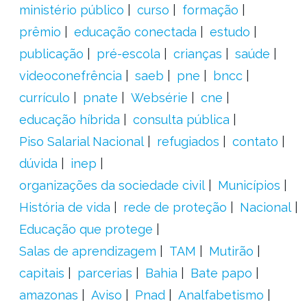
ministério público
curso
formação
prêmio
educação conectada
estudo
publicação
pré-escola
crianças
saúde
videoconefrência
saeb
pne
bncc
currículo
pnate
Websérie
cne
educação híbrida
consulta pública
Piso Salarial Nacional
refugiados
contato
dúvida
inep
organizações da sociedade civil
Municípios
História de vida
rede de proteção
Nacional
Educação que protege
Salas de aprendizagem
TAM
Mutirão
capitais
parcerias
Bahia
Bate papo
amazonas
Aviso
Pnad
Analfabetismo