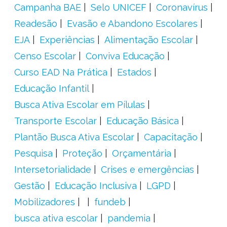
Campanha BAE
Selo UNICEF
Coronavírus
Readesão
Evasão e Abandono Escolares
EJA
Experiências
Alimentação Escolar
Censo Escolar
Conviva Educação
Curso EAD Na Prática
Estados
Educação Infantil
Busca Ativa Escolar em Pílulas
Transporte Escolar
Educação Básica
Plantão Busca Ativa Escolar
Capacitação
Pesquisa
Proteção
Orçamentária
Intersetorialidade
Crises e emergências
Gestão
Educação Inclusiva
LGPD
Mobilizadores
fundeb
busca ativa escolar
pandemia