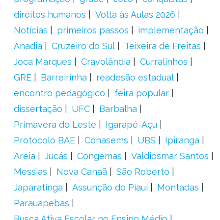
direitos humanos
Volta às Aulas 2026
Notícias
primeiros passos
implementação
Anadia
Cruzeiro do Sul
Teixeira de Freitas
Joca Marques
Cravolândia
Curralinhos
GRE
Barreirinha
readesão estadual
encontro pedagógico
feira popular
dissertação
UFC
Barbalha
Primavera do Leste
Igarapé-Açu
Protocolo BAE
Conasems
UBS
Ipiranga
Areia
Jucás
Congemas
Valdiosmar Santos
Messias
Nova Canaã
São Roberto
Japaratinga
Assunção do Piauí
Montadas
Parauapebas
Busca Ativa Escolar no Ensino Médio