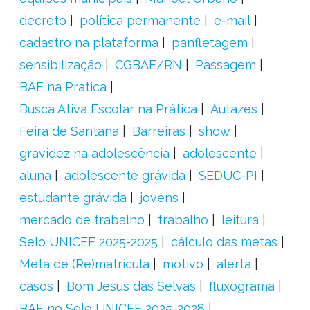
decreto
política permanente
e-mail
cadastro na plataforma
panfletagem
sensibilização
CGBAE/RN
Passagem
BAE na Prática
Busca Ativa Escolar na Prática
Autazes
Feira de Santana
Barreiras
show
gravidez na adolescência
adolescente
aluna
adolescente grávida
SEDUC-PI
estudante grávida
jovens
mercado de trabalho
trabalho
leitura
Selo UNICEF 2025-2025
cálculo das metas
Meta de (Re)matrícula
motivo
alerta
casos
Bom Jesus das Selvas
fluxograma
BAE no Selo UNICEF 2025-2028