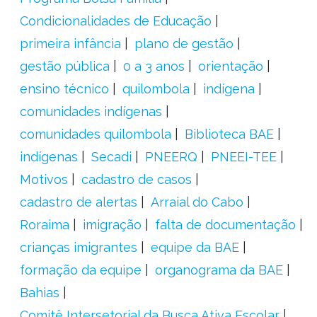
Condicionalidades de Educação
primeira infância
plano de gestão
gestão pública
0 a 3 anos
orientação
ensino técnico
quilombola
indígena
comunidades indígenas
comunidades quilombola
Biblioteca BAE
indígenas
Secadi
PNEERQ
PNEEI-TEE
Motivos
cadastro de casos
cadastro de alertas
Arraial do Cabo
Roraima
imigração
falta de documentação
crianças imigrantes
equipe da BAE
formação da equipe
organograma da BAE
Bahias
Comitê Intersetorial da Busca Ativa Escolar