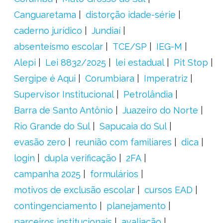
Canguaretama
distorção idade-série
caderno jurídico
Jundiaí
absenteísmo escolar
TCE/SP
IEG-M
Alepi
Lei 8832/2025
lei estadual
Pit Stop
Sergipe é Aqui
Corumbiara
Imperatriz
Supervisor Institucional
Petrolândia
Barra de Santo Antônio
Juazeiro do Norte
Rio Grande do Sul
Sapucaia do Sul
evasão zero
reunião com familiares
dica
login
dupla verificação
2FA
campanha 2025
formulários
motivos de exclusão escolar
cursos EAD
contingenciamento
planejamento
parceiros institucionais
avaliação