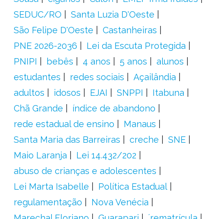
SEDUC/RO
Santa Luzia D'Oeste
São Felipe D'Oeste
Castanheiras
PNE 2026-2036
Lei da Escuta Protegida
PNIPI
bebês
4 anos
5 anos
alunos
estudantes
redes sociais
Açailândia
adultos
idosos
EJAI
SNPPI
Itabuna
Chã Grande
índice de abandono
rede estadual de ensino
Manaus
Santa Maria das Barreiras
creche
SNE
Maio Laranja
Lei 14.432/202
abuso de crianças e adolescentes
Lei Marta Isabelle
Política Estadual
regulamentação
Nova Venécia
Marechal Floriano
Guarapari
´rematrícula