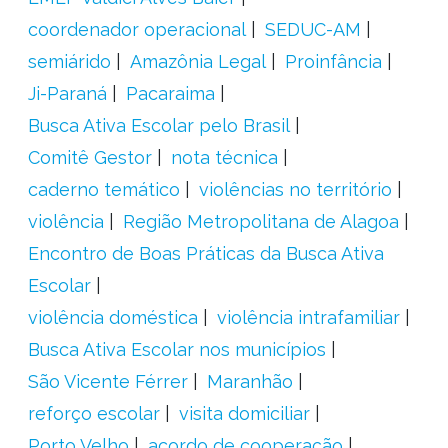
coordenador operacional
SEDUC-AM
semiárido
Amazônia Legal
Proinfância
Ji-Paraná
Pacaraima
Busca Ativa Escolar pelo Brasil
Comitê Gestor
nota técnica
caderno temático
violências no território
violência
Região Metropolitana de Alagoa
Encontro de Boas Práticas da Busca Ativa
Escolar
violência doméstica
violência intrafamiliar
Busca Ativa Escolar nos municípios
São Vicente Férrer
Maranhão
reforço escolar
visita domiciliar
Porto Velho
acordo de cooperação