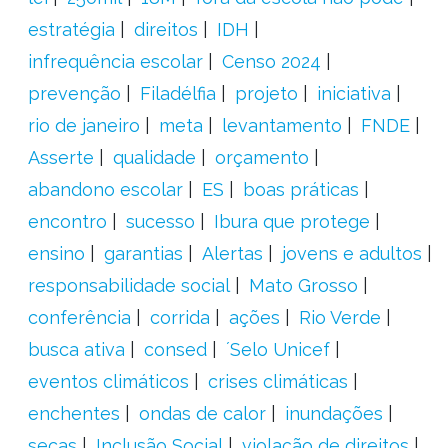
estratégia
direitos
IDH
infrequência escolar
Censo 2024
prevenção
Filadélfia
projeto
iniciativa
rio de janeiro
meta
levantamento
FNDE
Asserte
qualidade
orçamento
abandono escolar
ES
boas práticas
encontro
sucesso
Ibura que protege
ensino
garantias
Alertas
jovens e adultos
responsabilidade social
Mato Grosso
conferência
corrida
ações
Rio Verde
busca ativa
consed
´Selo Unicef
eventos climáticos
crises climáticas
enchentes
ondas de calor
inundações
secas
Inclusão Social
violação de direitos