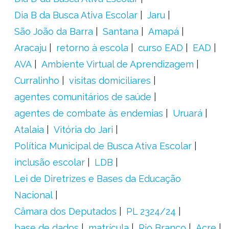
Dia B da Busca Ativa Escolar
Jaru
São João da Barra
Santana
Amapá
Aracaju
retorno à escola
curso EAD
EAD
AVA
Ambiente Virtual de Aprendizagem
Curralinho
visitas domiciliares
agentes comunitários de saúde
agentes de combate às endemias
Uruará
Atalaia
Vitória do Jari
Política Municipal de Busca Ativa Escolar
inclusão escolar
LDB
Lei de Diretrizes e Bases da Educação
Nacional
Câmara dos Deputados
PL 2324/24
base de dados
matrícula
Rio Branco
Acre