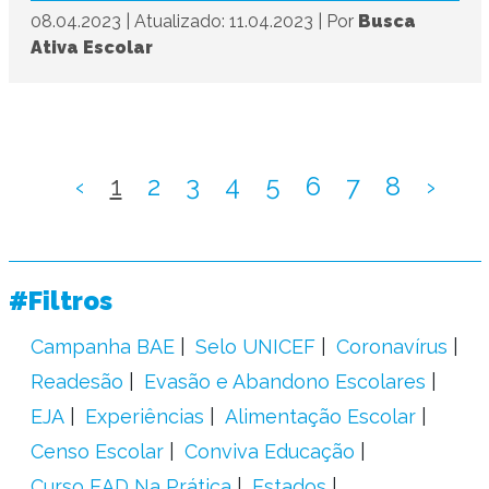
08.04.2023
|
Atualizado: 11.04.2023
|
Por
Busca
Ativa Escolar
‹
1
2
3
4
5
6
7
8
›
#Filtros
Campanha BAE
Selo UNICEF
Coronavírus
Readesão
Evasão e Abandono Escolares
EJA
Experiências
Alimentação Escolar
Censo Escolar
Conviva Educação
Curso EAD Na Prática
Estados