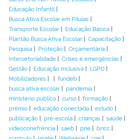
Educação Infantil
Busca Ativa Escolar em Pílulas
Transporte Escolar
Educação Básica
Plantão Busca Ativa Escolar
Capacitação
Pesquisa
Proteção
Orçamentária
Intersetorialidade
Crises e emergências
Gestão
Educação Inclusiva
LGPD
Mobilizadores
fundeb
busca ativa escolar
pandemia
ministério público
curso
formação
prêmio
educação conectada
estudo
publicação
pré-escola
crianças
saúde
videoconefrência
saeb
pne
bncc
currículo
pnate
Websérie
cne