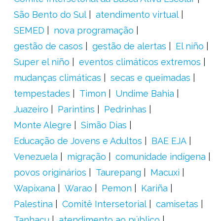
São Bento do Sul
atendimento virtual
SEMED
nova programação
gestão de casos
gestão de alertas
El niño
Super el niño
eventos climáticos extremos
mudanças climáticas
secas e queimadas
tempestades
Timon
Undime Bahia
Juazeiro
Parintins
Pedrinhas
Monte Alegre
Simão Dias
Educação de Jovens e Adultos
BAE EJA
Venezuela
migração
comunidade indígena
povos originários
Taurepang
Macuxi
Wapixana
Warao
Pemon
Kariña
Palestina
Comitê Intersetorial
camisetas
Tanhaçu
atendimento ao público