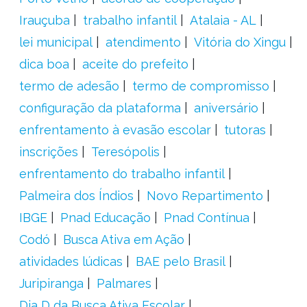
Irauçuba
trabalho infantil
Atalaia - AL
lei municipal
atendimento
Vitória do Xingu
dica boa
aceite do prefeito
termo de adesão
termo de compromisso
configuração da plataforma
aniversário
enfrentamento à evasão escolar
tutoras
inscrições
Teresópolis
enfrentamento do trabalho infantil
Palmeira dos Índios
Novo Repartimento
IBGE
Pnad Educação
Pnad Contínua
Codó
Busca Ativa em Ação
atividades lúdicas
BAE pelo Brasil
Juripiranga
Palmares
Dia D da Busca Ativa Escolar