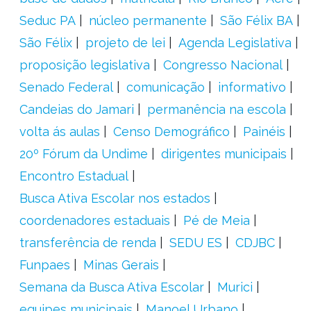
Seduc PA
núcleo permanente
São Félix BA
São Félix
projeto de lei
Agenda Legislativa
proposição legislativa
Congresso Nacional
Senado Federal
comunicação
informativo
Candeias do Jamari
permanência na escola
volta ás aulas
Censo Demográfico
Painéis
20º Fórum da Undime
dirigentes municipais
Encontro Estadual
Busca Ativa Escolar nos estados
coordenadores estaduais
Pé de Meia
transferência de renda
SEDU ES
CDJBC
Funpaes
Minas Gerais
Semana da Busca Ativa Escolar
Murici
equipes municipais
Manoel Urbano