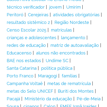
técnico verificador
jovem
Umirim
Peritoró
Cerejeiras
atividades obrigatórias
resultado sistêmico 2
Região Nordeste
Censo Escolar 2025
matrículas
crianças e adolescentes
lançamento
redes de educação
matriz de autoavaliação
Educacenso
alunos não encontrados
BAE nos estados
Undime SC
Santa Catarina
política pública
Porto Franco
Maragogi
famílias
Campanha Voltaê
metas de rematrícula
metas do Selo UNICEF
Buriti dos Montes
Pacajá
MInistério da educação
Pé-de-Meia
Sousa
ciganos
Calon
EMEF Irmã Iraídes