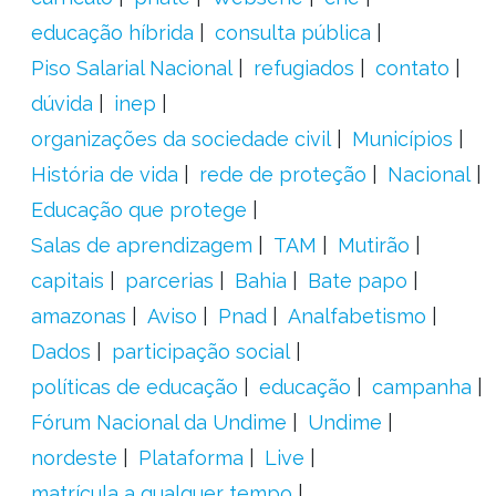
educação híbrida
consulta pública
Piso Salarial Nacional
refugiados
contato
dúvida
inep
organizações da sociedade civil
Municípios
História de vida
rede de proteção
Nacional
Educação que protege
Salas de aprendizagem
TAM
Mutirão
capitais
parcerias
Bahia
Bate papo
amazonas
Aviso
Pnad
Analfabetismo
Dados
participação social
políticas de educação
educação
campanha
Fórum Nacional da Undime
Undime
nordeste
Plataforma
Live
matrícula a qualquer tempo