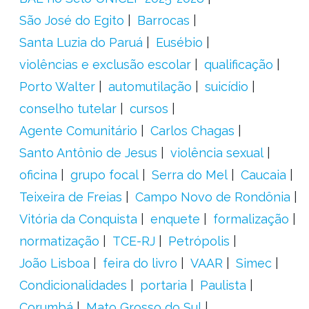
São José do Egito
Barrocas
Santa Luzia do Paruá
Eusébio
violências e exclusão escolar
qualificação
Porto Walter
automutilação
suicídio
conselho tutelar
cursos
Agente Comunitário
Carlos Chagas
Santo Antônio de Jesus
violência sexual
oficina
grupo focal
Serra do Mel
Caucaia
Teixeira de Freias
Campo Novo de Rondônia
Vitória da Conquista
enquete
formalização
normatização
TCE-RJ
Petrópolis
João Lisboa
feira do livro
VAAR
Simec
Condicionalidades
portaria
Paulista
Corumbá
Mato Grosso do Sul