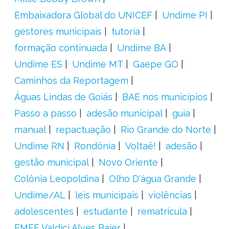
Embaixadora Global do UNICEF
Undime PI
gestores municipais
tutoria
formação continuada
Undime BA
Undime ES
Undime MT
Gaepe GO
Caminhos da Reportagem
Águas Lindas de Goiás
BAE nos municípios
Passo a passo
adesão municipal
guia
manual
repactuação
Rio Grande do Norte
Undime RN
Rondônia
Voltaê!
adesão
gestão municipal
Novo Oriente
Colônia Leopoldina
Olho D'água Grande
Undime/AL
leis municipais
violências
adolescentes
estudante
rematrícula
EMEF Valdici Alves Baier