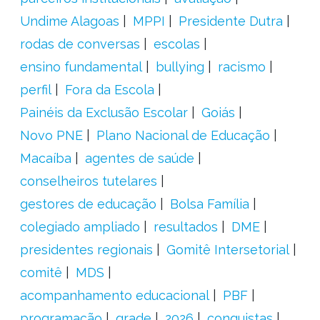
Undime Alagoas
MPPI
Presidente Dutra
rodas de conversas
escolas
ensino fundamental
bullying
racismo
perfil
Fora da Escola
Painéis da Exclusão Escolar
Goiás
Novo PNE
Plano Nacional de Educação
Macaíba
agentes de saúde
conselheiros tutelares
gestores de educação
Bolsa Família
colegiado ampliado
resultados
DME
presidentes regionais
Gomitê Intersetorial
comitê
MDS
acompanhamento educacional
PBF
programação
grade
2026
conquistas