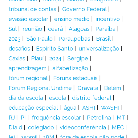
tribunal de contas
Governo Federal
evasão escolar
ensino médio
incentivo
Sul
reunião
ceará
Alagoas
Paraíba
2023
São Paulo
Paraupebas
Brasil
desafios
Espírito Santo
universalização
Caxias
Piauí
2024
Sergipe
aprendizagem
alfabetização
fórum regional
Fóruns estaduais
Fórum Regional Undime
Gravatá
Belém
dia da escola
escola
distrito federal
educação especial
água
ASHI
WASHI
RJ
PI
frequência escolar
Petrolina
MT
DIa d
colegiado
videoconferência
MEC
lei
250mil
18M
fora da escola não pode