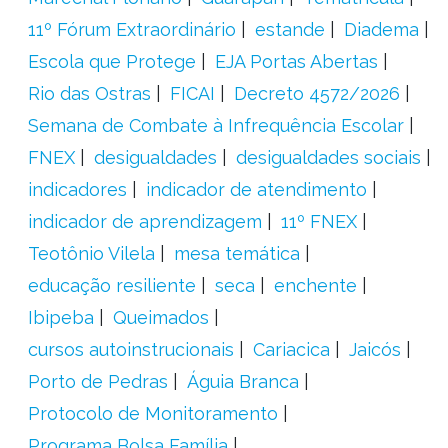
11º Fórum Extraordinário
estande
Diadema
Escola que Protege
EJA Portas Abertas
Rio das Ostras
FICAI
Decreto 4572/2026
Semana de Combate à Infrequência Escolar
FNEX
desigualdades
desigualdades sociais
indicadores
indicador de atendimento
indicador de aprendizagem
11º FNEX
Teotônio Vilela
mesa temática
educação resiliente
seca
enchente
Ibipeba
Queimados
cursos autoinstrucionais
Cariacica
Jaicós
Porto de Pedras
Águia Branca
Protocolo de Monitoramento
Programa Bolsa Família