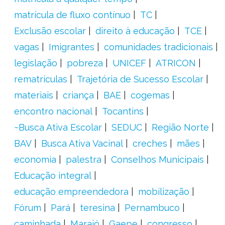
matrícula de fluxo contínuo
TC
Exclusão escolar
direito à educação
TCE
vagas
Imigrantes
comunidades tradicionais
legislação
pobreza
UNICEF
ATRICON
rematrículas
Trajetória de Sucesso Escolar
materiais
criança
BAE
cogemas
encontro nacional
Tocantins
~Busca Ativa Escolar
SEDUC
Região Norte
BAV
Busca Ativa Vacinal
creches
mães
economia
palestra
Conselhos Municipais
Educação integral
educação empreendedora
mobilização
Fórum
Pará
teresina
Pernambuco
caminhada
Marajó
Gaepe
congresso