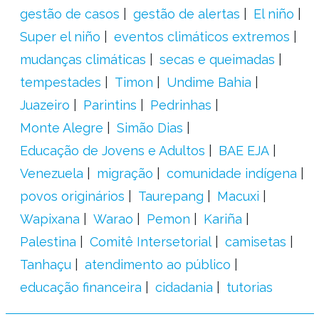
gestão de casos
gestão de alertas
El niño
Super el niño
eventos climáticos extremos
mudanças climáticas
secas e queimadas
tempestades
Timon
Undime Bahia
Juazeiro
Parintins
Pedrinhas
Monte Alegre
Simão Dias
Educação de Jovens e Adultos
BAE EJA
Venezuela
migração
comunidade indígena
povos originários
Taurepang
Macuxi
Wapixana
Warao
Pemon
Kariña
Palestina
Comitê Intersetorial
camisetas
Tanhaçu
atendimento ao público
educação financeira
cidadania
tutorias