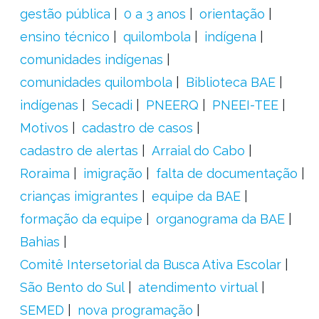
gestão pública
0 a 3 anos
orientação
ensino técnico
quilombola
indígena
comunidades indígenas
comunidades quilombola
Biblioteca BAE
indígenas
Secadi
PNEERQ
PNEEI-TEE
Motivos
cadastro de casos
cadastro de alertas
Arraial do Cabo
Roraima
imigração
falta de documentação
crianças imigrantes
equipe da BAE
formação da equipe
organograma da BAE
Bahias
Comitê Intersetorial da Busca Ativa Escolar
São Bento do Sul
atendimento virtual
SEMED
nova programação