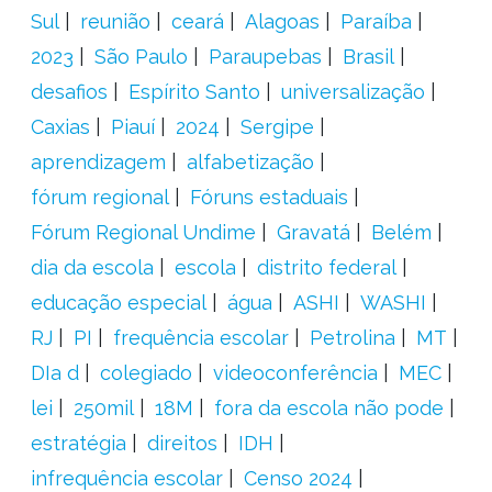
Sul
reunião
ceará
Alagoas
Paraíba
2023
São Paulo
Paraupebas
Brasil
desafios
Espírito Santo
universalização
Caxias
Piauí
2024
Sergipe
aprendizagem
alfabetização
fórum regional
Fóruns estaduais
Fórum Regional Undime
Gravatá
Belém
dia da escola
escola
distrito federal
educação especial
água
ASHI
WASHI
RJ
PI
frequência escolar
Petrolina
MT
DIa d
colegiado
videoconferência
MEC
lei
250mil
18M
fora da escola não pode
estratégia
direitos
IDH
infrequência escolar
Censo 2024