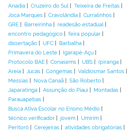
Anadia
Cruzeiro do Sul
Teixeira de Freitas
Joca Marques
Cravolândia
Curralinhos
GRE
Barreirinha
readesão estadual
encontro pedagógico
feira popular
dissertação
UFC
Barbalha
Primavera do Leste
Igarapé-Açu
Protocolo BAE
Conasems
UBS
Ipiranga
Areia
Jucás
Congemas
Valdiosmar Santos
Messias
Nova Canaã
São Roberto
Japaratinga
Assunção do Piauí
Montadas
Parauapebas
Busca Ativa Escolar no Ensino Médio
técnico verificador
jovem
Umirim
Peritoró
Cerejeiras
atividades obrigatórias