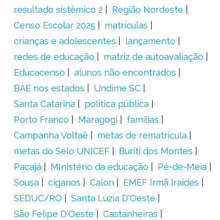
resultado sistêmico 2
Região Nordeste
Censo Escolar 2025
matrículas
crianças e adolescentes
lançamento
redes de educação
matriz de autoavaliação
Educacenso
alunos não encontrados
BAE nos estados
Undime SC
Santa Catarina
política pública
Porto Franco
Maragogi
famílias
Campanha Voltaê
metas de rematrícula
metas do Selo UNICEF
Buriti dos Montes
Pacajá
MInistério da educação
Pé-de-Meia
Sousa
ciganos
Calon
EMEF Irmã Iraídes
SEDUC/RO
Santa Luzia D'Oeste
São Felipe D'Oeste
Castanheiras