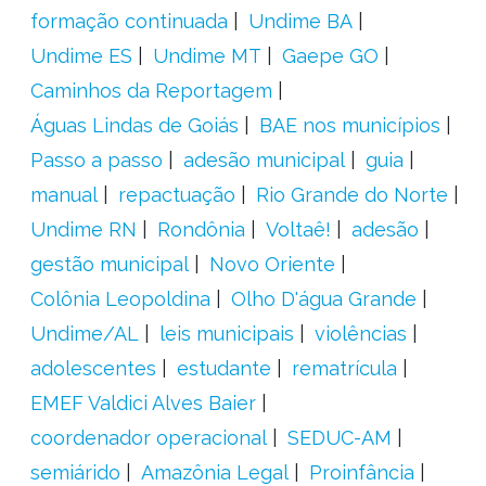
formação continuada
Undime BA
Undime ES
Undime MT
Gaepe GO
Caminhos da Reportagem
Águas Lindas de Goiás
BAE nos municípios
Passo a passo
adesão municipal
guia
manual
repactuação
Rio Grande do Norte
Undime RN
Rondônia
Voltaê!
adesão
gestão municipal
Novo Oriente
Colônia Leopoldina
Olho D'água Grande
Undime/AL
leis municipais
violências
adolescentes
estudante
rematrícula
EMEF Valdici Alves Baier
coordenador operacional
SEDUC-AM
semiárido
Amazônia Legal
Proinfância