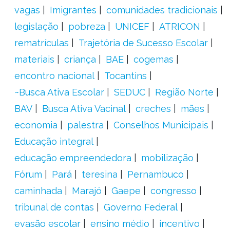
vagas
Imigrantes
comunidades tradicionais
legislação
pobreza
UNICEF
ATRICON
rematrículas
Trajetória de Sucesso Escolar
materiais
criança
BAE
cogemas
encontro nacional
Tocantins
~Busca Ativa Escolar
SEDUC
Região Norte
BAV
Busca Ativa Vacinal
creches
mães
economia
palestra
Conselhos Municipais
Educação integral
educação empreendedora
mobilização
Fórum
Pará
teresina
Pernambuco
caminhada
Marajó
Gaepe
congresso
tribunal de contas
Governo Federal
evasão escolar
ensino médio
incentivo