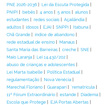
PNE 2026-2036
Lei da Escuta Protegida
PNIPI
bebês
4 anos
5 anos
alunos
estudantes
redes sociais
Açailândia
adultos
idosos
EJAI
SNPPI
Itabuna
Chã Grande
índice de abandono
rede estadual de ensino
Manaus
Santa Maria das Barreiras
creche
SNE
Maio Laranja
Lei 14.432/202
abuso de crianças e adolescentes
Lei Marta Isabelle
Política Estadual
regulamentação
Nova Venécia
Marechal Floriano
Guarapari
´rematrícula
11º Fórum Extraordinário
estande
Diadema
Escola que Protege
EJA Portas Abertas