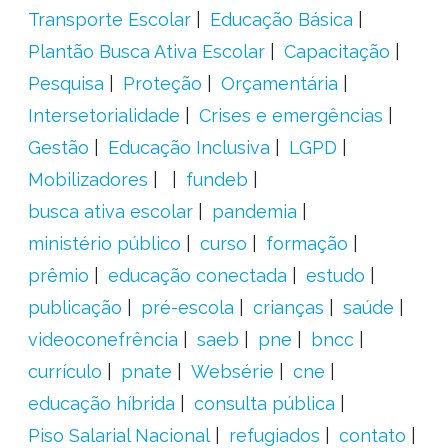
Transporte Escolar
Educação Básica
Plantão Busca Ativa Escolar
Capacitação
Pesquisa
Proteção
Orçamentária
Intersetorialidade
Crises e emergências
Gestão
Educação Inclusiva
LGPD
Mobilizadores
fundeb
busca ativa escolar
pandemia
ministério público
curso
formação
prêmio
educação conectada
estudo
publicação
pré-escola
crianças
saúde
videoconefrência
saeb
pne
bncc
currículo
pnate
Websérie
cne
educação híbrida
consulta pública
Piso Salarial Nacional
refugiados
contato