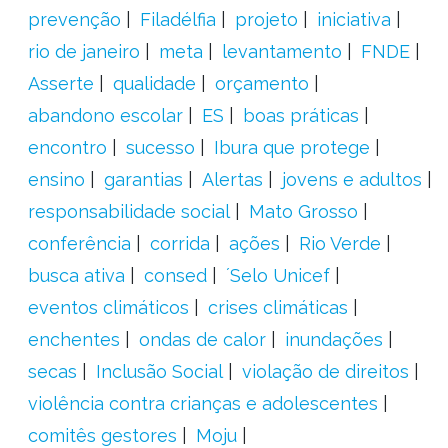
prevenção
Filadélfia
projeto
iniciativa
rio de janeiro
meta
levantamento
FNDE
Asserte
qualidade
orçamento
abandono escolar
ES
boas práticas
encontro
sucesso
Ibura que protege
ensino
garantias
Alertas
jovens e adultos
responsabilidade social
Mato Grosso
conferência
corrida
ações
Rio Verde
busca ativa
consed
´Selo Unicef
eventos climáticos
crises climáticas
enchentes
ondas de calor
inundações
secas
Inclusão Social
violação de direitos
violência contra crianças e adolescentes
comitês gestores
Moju