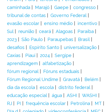
caminhada
Marajó
Gaepe
congresso
tribunal de contas
Governo Federal
evasão escolar
ensino médio
incentivo
Sul
reunião
ceará
Alagoas
Paraíba
2023
São Paulo
Paraupebas
Brasil
desafios
Espírito Santo
universalização
Caxias
Piauí
2024
Sergipe
aprendizagem
alfabetização
fórum regional
Fóruns estaduais
Fórum Regional Undime
Gravatá
Belém
dia da escola
escola
distrito federal
educação especial
água
ASHI
WASHI
RJ
PI
frequência escolar
Petrolina
MT
DIa d
colegiado
videoconferência
MEC