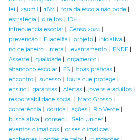
lei
250mil
18M
fora da escola não pode
estratégia
direitos
IDH
infrequência escolar
Censo 2024
prevenção
Filadélfia
projeto
iniciativa
rio de janeiro
meta
levantamento
FNDE
Asserte
qualidade
orçamento
abandono escolar
ES
boas práticas
encontro
sucesso
Ibura que protege
ensino
garantias
Alertas
jovens e adultos
responsabilidade social
Mato Grosso
conferência
corrida
ações
Rio Verde
busca ativa
consed
´Selo Unicef
eventos climáticos
crises climáticas
enchentes
ondas de calor
inundações