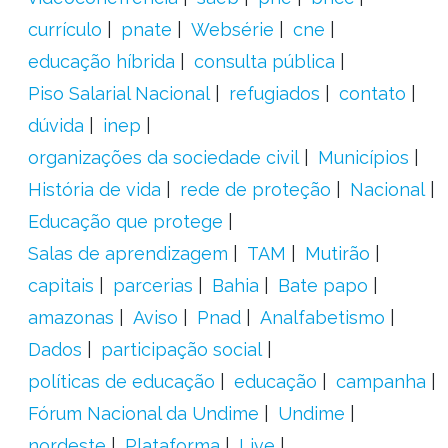
currículo
pnate
Websérie
cne
educação híbrida
consulta pública
Piso Salarial Nacional
refugiados
contato
dúvida
inep
organizações da sociedade civil
Municípios
História de vida
rede de proteção
Nacional
Educação que protege
Salas de aprendizagem
TAM
Mutirão
capitais
parcerias
Bahia
Bate papo
amazonas
Aviso
Pnad
Analfabetismo
Dados
participação social
políticas de educação
educação
campanha
Fórum Nacional da Undime
Undime
nordeste
Plataforma
Live