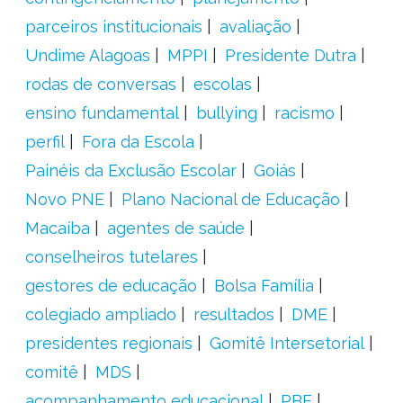
parceiros institucionais
avaliação
Undime Alagoas
MPPI
Presidente Dutra
rodas de conversas
escolas
ensino fundamental
bullying
racismo
perfil
Fora da Escola
Painéis da Exclusão Escolar
Goiás
Novo PNE
Plano Nacional de Educação
Macaíba
agentes de saúde
conselheiros tutelares
gestores de educação
Bolsa Família
colegiado ampliado
resultados
DME
presidentes regionais
Gomitê Intersetorial
comitê
MDS
acompanhamento educacional
PBF