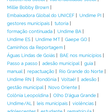
Millie Bobby Brown
Embaixadora Global do UNICEF
Undime PI
gestores municipais
tutoria
formação continuada
Undime BA
Undime ES
Undime MT
Gaepe GO
Caminhos da Reportagem
Águas Lindas de Goiás
BAE nos municípios
Passo a passo
adesão municipal
guia
manual
repactuação
Rio Grande do Norte
Undime RN
Rondônia
Voltaê!
adesão
gestão municipal
Novo Oriente
Colônia Leopoldina
Olho D'água Grande
Undime/AL
leis municipais
violências
adolescentes
estudante
rematrícula