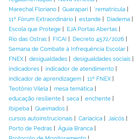
Marechal Floriano
Guarapari
´rematrícula
11º Fórum Extraordinário
estande
Diadema
Escola que Protege
EJA Portas Abertas
Rio das Ostras
FICAI
Decreto 4572/2026
Semana de Combate à Infrequência Escolar
FNEX
desigualdades
desigualdades sociais
indicadores
indicador de atendimento
indicador de aprendizagem
11º FNEX
Teotônio Vilela
mesa temática
educação resiliente
seca
enchente
Ibipeba
Queimados
cursos autoinstrucionais
Cariacica
Jaicós
Porto de Pedras
Águia Branca
Protocolo de Monitoramento