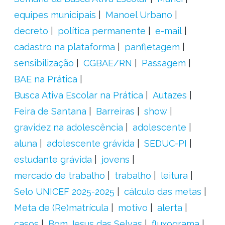
equipes municipais
Manoel Urbano
decreto
política permanente
e-mail
cadastro na plataforma
panfletagem
sensibilização
CGBAE/RN
Passagem
BAE na Prática
Busca Ativa Escolar na Prática
Autazes
Feira de Santana
Barreiras
show
gravidez na adolescência
adolescente
aluna
adolescente grávida
SEDUC-PI
estudante grávida
jovens
mercado de trabalho
trabalho
leitura
Selo UNICEF 2025-2025
cálculo das metas
Meta de (Re)matrícula
motivo
alerta
casos
Bom Jesus das Selvas
fluxograma