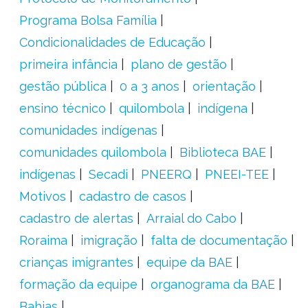
Programa Bolsa Família
Condicionalidades de Educação
primeira infância
plano de gestão
gestão pública
0 a 3 anos
orientação
ensino técnico
quilombola
indígena
comunidades indígenas
comunidades quilombola
Biblioteca BAE
indígenas
Secadi
PNEERQ
PNEEI-TEE
Motivos
cadastro de casos
cadastro de alertas
Arraial do Cabo
Roraima
imigração
falta de documentação
crianças imigrantes
equipe da BAE
formação da equipe
organograma da BAE
Bahias