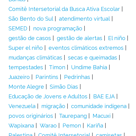
Comitê Intersetorial da Busca Ativa Escolar
São Bento do Sul
atendimento virtual
SEMED
nova programação
gestão de casos
gestão de alertas
El niño
Super el niño
eventos climáticos extremos
mudanças climáticas
secas e queimadas
tempestades
Timon
Undime Bahia
Juazeiro
Parintins
Pedrinhas
Monte Alegre
Simão Dias
Educação de Jovens e Adultos
BAE EJA
Venezuela
migração
comunidade indígena
povos originários
Taurepang
Macuxi
Wapixana
Warao
Pemon
Kariña
Palestina
Comitê Intersetorial
camisetas