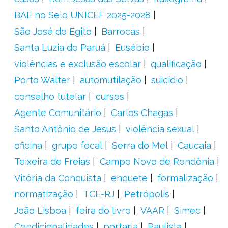
BAE no Selo UNICEF 2025-2028
São José do Egito
Barrocas
Santa Luzia do Paruá
Eusébio
violências e exclusão escolar
qualificação
Porto Walter
automutilação
suicídio
conselho tutelar
cursos
Agente Comunitário
Carlos Chagas
Santo Antônio de Jesus
violência sexual
oficina
grupo focal
Serra do Mel
Caucaia
Teixeira de Freias
Campo Novo de Rondônia
Vitória da Conquista
enquete
formalização
normatização
TCE-RJ
Petrópolis
João Lisboa
feira do livro
VAAR
Simec
Condicionalidades
portaria
Paulista