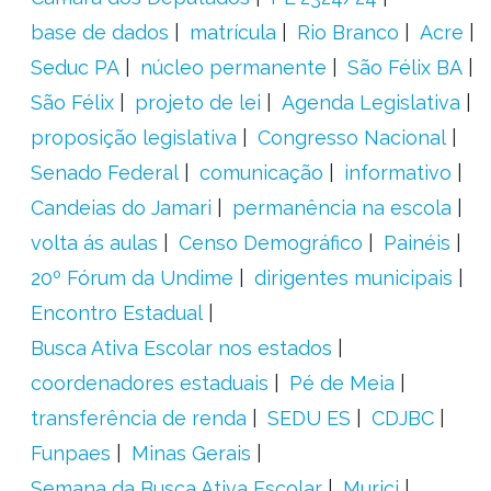
base de dados
matrícula
Rio Branco
Acre
Seduc PA
núcleo permanente
São Félix BA
São Félix
projeto de lei
Agenda Legislativa
proposição legislativa
Congresso Nacional
Senado Federal
comunicação
informativo
Candeias do Jamari
permanência na escola
volta ás aulas
Censo Demográfico
Painéis
20º Fórum da Undime
dirigentes municipais
Encontro Estadual
Busca Ativa Escolar nos estados
coordenadores estaduais
Pé de Meia
transferência de renda
SEDU ES
CDJBC
Funpaes
Minas Gerais
Semana da Busca Ativa Escolar
Murici