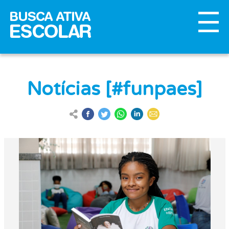
Notícias [#funpaes]