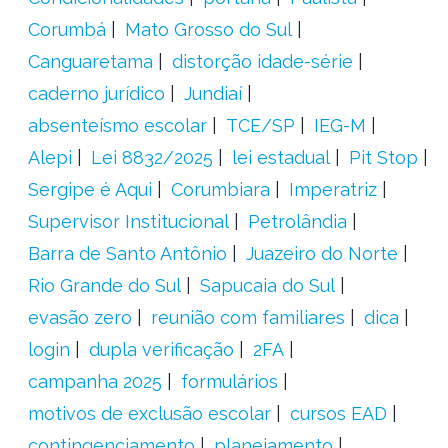
Corumbá
Mato Grosso do Sul
Canguaretama
distorção idade-série
caderno jurídico
Jundiaí
absenteísmo escolar
TCE/SP
IEG-M
Alepi
Lei 8832/2025
lei estadual
Pit Stop
Sergipe é Aqui
Corumbiara
Imperatriz
Supervisor Institucional
Petrolândia
Barra de Santo Antônio
Juazeiro do Norte
Rio Grande do Sul
Sapucaia do Sul
evasão zero
reunião com familiares
dica
login
dupla verificação
2FA
campanha 2025
formulários
motivos de exclusão escolar
cursos EAD
contingenciamento
planejamento