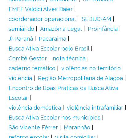
EMEF Valdici Alves Baier
coordenador operacional
SEDUC-AM
semiárido
Amazônia Legal
Proinfância
Ji-Paraná
Pacaraima
Busca Ativa Escolar pelo Brasil
Comitê Gestor
nota técnica
caderno temático
violências no território
violência
Região Metropolitana de Alagoa
Encontro de Boas Práticas da Busca Ativa
Escolar
violência doméstica
violência intrafamiliar
Busca Ativa Escolar nos municípios
São Vicente Férrer
Maranhão
reforço escolar
visita domiciliar