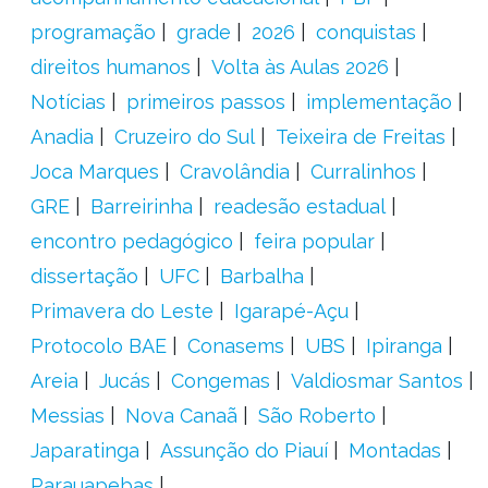
programação
grade
2026
conquistas
direitos humanos
Volta às Aulas 2026
Notícias
primeiros passos
implementação
Anadia
Cruzeiro do Sul
Teixeira de Freitas
Joca Marques
Cravolândia
Curralinhos
GRE
Barreirinha
readesão estadual
encontro pedagógico
feira popular
dissertação
UFC
Barbalha
Primavera do Leste
Igarapé-Açu
Protocolo BAE
Conasems
UBS
Ipiranga
Areia
Jucás
Congemas
Valdiosmar Santos
Messias
Nova Canaã
São Roberto
Japaratinga
Assunção do Piauí
Montadas
Parauapebas