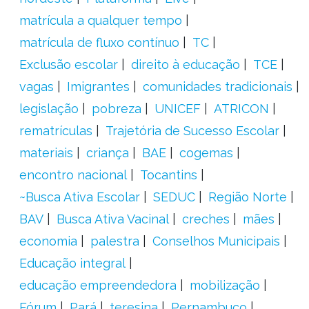
matrícula a qualquer tempo
matrícula de fluxo contínuo
TC
Exclusão escolar
direito à educação
TCE
vagas
Imigrantes
comunidades tradicionais
legislação
pobreza
UNICEF
ATRICON
rematrículas
Trajetória de Sucesso Escolar
materiais
criança
BAE
cogemas
encontro nacional
Tocantins
~Busca Ativa Escolar
SEDUC
Região Norte
BAV
Busca Ativa Vacinal
creches
mães
economia
palestra
Conselhos Municipais
Educação integral
educação empreendedora
mobilização
Fórum
Pará
teresina
Pernambuco