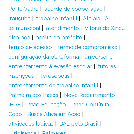
Porto Velho
acordo de cooperação
Irauçuba
trabalho infantil
Atalaia - AL
lei municipal
atendimento
Vitória do Xingu
dica boa
aceite do prefeito
termo de adesão
termo de compromisso
configuração da plataforma
aniversário
enfrentamento à evasão escolar
tutoras
inscrições
Teresópolis
enfrentamento do trabalho infantil
Palmeira dos Índios
Novo Repartimento
IBGE
Pnad Educação
Pnad Contínua
Codó
Busca Ativa em Ação
atividades lúdicas
BAE pelo Brasil
Juripiranga
Palmares