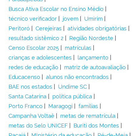
Busca Ativa Escolar no Ensino Médio
técnico verificador
jovem
Umirim
Peritoró
Cerejeiras
atividades obrigatórias
resultado sistêmico 2
Região Nordeste
Censo Escolar 2025
matrículas
crianças e adolescentes
lançamento
redes de educação
matriz de autoavaliação
Educacenso
alunos não encontrados
BAE nos estados
Undime SC
Santa Catarina
política pública
Porto Franco
Maragogi
famílias
Campanha Voltaê
metas de rematrícula
metas do Selo UNICEF
Buriti dos Montes
Pacajá
MInistério da educação
Pé-de-Meia