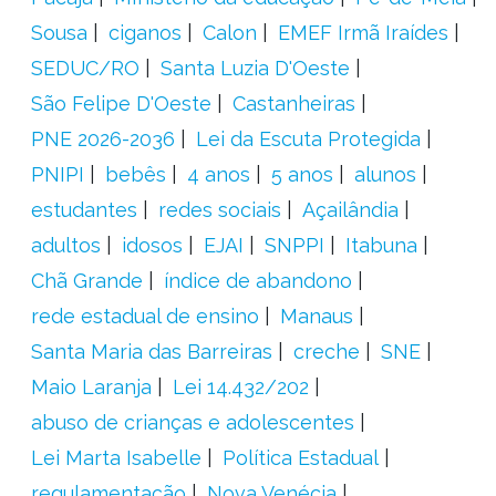
Sousa
ciganos
Calon
EMEF Irmã Iraídes
SEDUC/RO
Santa Luzia D'Oeste
São Felipe D'Oeste
Castanheiras
PNE 2026-2036
Lei da Escuta Protegida
PNIPI
bebês
4 anos
5 anos
alunos
estudantes
redes sociais
Açailândia
adultos
idosos
EJAI
SNPPI
Itabuna
Chã Grande
índice de abandono
rede estadual de ensino
Manaus
Santa Maria das Barreiras
creche
SNE
Maio Laranja
Lei 14.432/202
abuso de crianças e adolescentes
Lei Marta Isabelle
Política Estadual
regulamentação
Nova Venécia