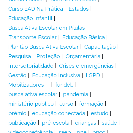
Curso EAD Na Prática
Estados
Educação Infantil
Busca Ativa Escolar em Pílulas
Transporte Escolar
Educação Básica
Plantão Busca Ativa Escolar
Capacitação
Pesquisa
Proteção
Orçamentária
Intersetorialidade
Crises e emergências
Gestão
Educação Inclusiva
LGPD
Mobilizadores
fundeb
busca ativa escolar
pandemia
ministério público
curso
formação
prêmio
educação conectada
estudo
publicação
pré-escola
crianças
saúde
videoconefrência
saeb
pne
bncc