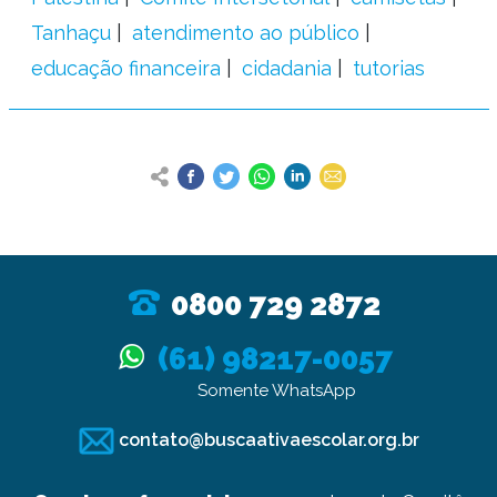
Tanhaçu
atendimento ao público
educação financeira
cidadania
tutorias
0800 729 2872
(61) 98217-0057
Somente WhatsApp
contato@buscaativaescolar.org.br