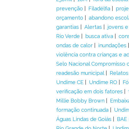
prevenção
Filadélfia
proje
orçamento
abandono escol
garantias
Alertas
jovens e
Rio Verde
busca ativa
con
ondas de calor
inundações
violência contra crianças e 
Selo Nacional Compromisso c
readesão municipal
Relatos
Undime CE
Undime RO
Fó
verificação em dois fatores
Millie Bobby Brown
Embaix
formação continuada
Undi
Águas Lindas de Goiás
BAE 
Rio Grande do Norte
Undim