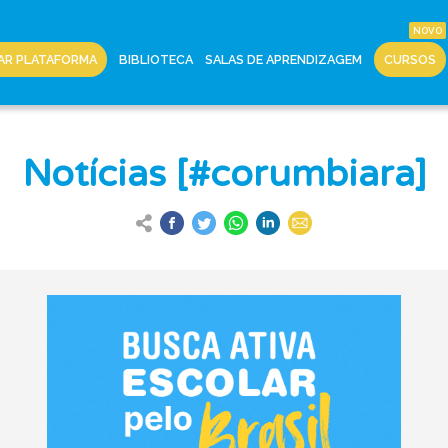
AR PLATAFORMA
BIBLIOTECA
SALAS DE APRENDIZAGEM
CURSOS
Notícias [#corumbiara]