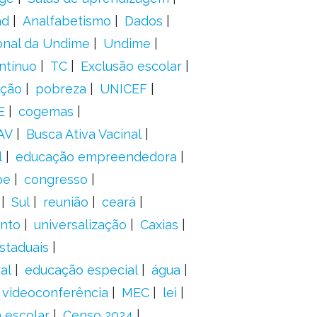
ad
Analfabetismo
Dados
onal da Undime
Undime
ntínuo
TC
Exclusão escolar
ação
pobreza
UNICEF
E
cogemas
AV
Busca Ativa Vacinal
l
educação empreendedora
pe
congresso
Sul
reunião
ceará
anto
universalização
Caxias
staduais
al
educação especial
água
videoconferência
MEC
lei
 escolar
Censo 2024