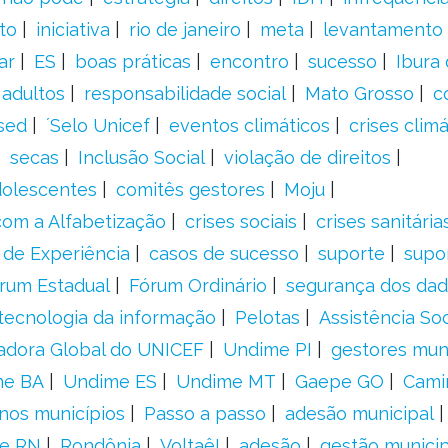
to
iniciativa
rio de janeiro
meta
levantamento
ar
ES
boas práticas
encontro
sucesso
Ibura
 adultos
responsabilidade social
Mato Grosso
c
sed
´Selo Unicef
eventos climáticos
crises climá
secas
Inclusão Social
violação de direitos
adolescentes
comitês gestores
Moju
om a Alfabetização
crises sociais
crises sanitária
 de Experiência
casos de sucesso
suporte
supo
rum Estadual
Fórum Ordinário
segurança dos da
tecnologia da informação
Pelotas
Assistência Soc
adora Global do UNICEF
Undime PI
gestores muni
me BA
Undime ES
Undime MT
Gaepe GO
Cami
nos municípios
Passo a passo
adesão municipal
e RN
Rondônia
Voltaê!
adesão
gestão municip