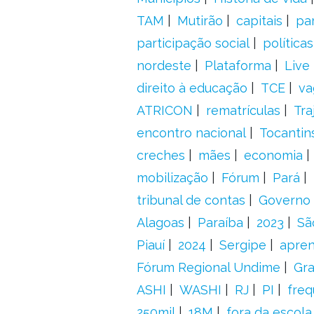
TAM
Mutirão
capitais
pa
participação social
política
nordeste
Plataforma
Live
direito à educação
TCE
va
ATRICON
rematrículas
Tra
encontro nacional
Tocantin
creches
mães
economia
mobilização
Fórum
Pará
tribunal de contas
Governo 
Alagoas
Paraíba
2023
Sã
Piauí
2024
Sergipe
apre
Fórum Regional Undime
Gra
ASHI
WASHI
RJ
PI
freq
250mil
18M
fora da escol