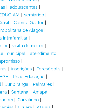
ias
adolescentes
EDUC-AM
semiárido
rasil
Comitê Gestor
ropolitana de Alagoa
a intrafamiliar
olar
visita domiciliar
lei municipal
atendimento
mpromisso
oras
inscrições
Teresópolis
IBGE
Pnad Educação
l
Juripiranga
Palmares
arra
Santana
Amapá
izagem
Curralinho
demias
Uruará
Atalaia