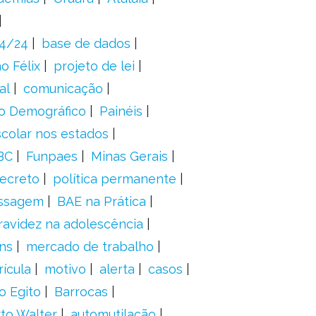
24/24
base de dados
o Félix
projeto de lei
al
comunicação
o Demográfico
Painéis
scolar nos estados
BC
Funpaes
Minas Gerais
ecreto
política permanente
ssagem
BAE na Prática
ravidez na adolescência
ns
mercado de trabalho
ícula
motivo
alerta
casos
o Egito
Barrocas
to Walter
automutilação