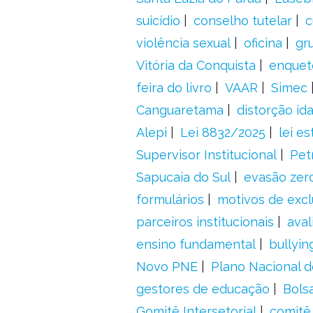
suicídio
conselho tutelar
c
violência sexual
oficina
gr
Vitória da Conquista
enquet
feira do livro
VAAR
Simec
Canguaretama
distorção id
Alepi
Lei 8832/2025
lei es
Supervisor Institucional
Pet
Sapucaia do Sul
evasão zer
formulários
motivos de excl
parceiros institucionais
aval
ensino fundamental
bullyin
Novo PNE
Plano Nacional 
gestores de educação
Bolsa
Gomitê Intersetorial
comitê