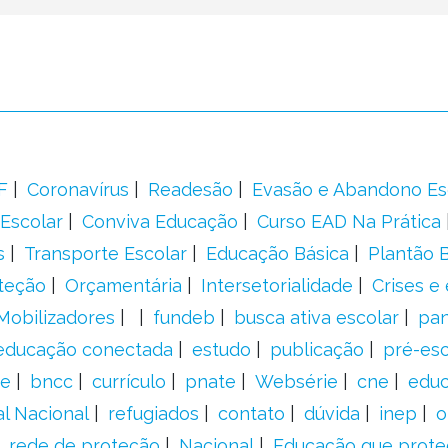
F
Coronavírus
Readesão
Evasão e Abandono Es
Escolar
Conviva Educação
Curso EAD Na Prática
s
Transporte Escolar
Educação Básica
Plantão B
teção
Orçamentária
Intersetorialidade
Crises e
Mobilizadores
fundeb
busca ativa escolar
pa
educação conectada
estudo
publicação
pré-esc
e
bncc
currículo
pnate
Websérie
cne
educ
al Nacional
refugiados
contato
dúvida
inep
o
rede de proteção
Nacional
Educação que prote