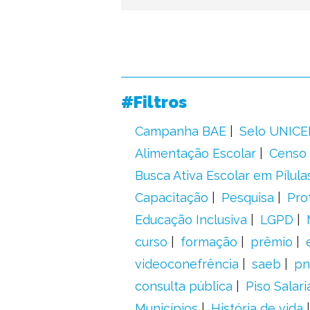
#Filtros
Campanha BAE
Selo UNICE
Alimentação Escolar
Censo 
Busca Ativa Escolar em Pílula
Capacitação
Pesquisa
Pro
Educação Inclusiva
LGPD
curso
formação
prêmio
videoconefrência
saeb
pn
consulta pública
Piso Salari
Municípios
História de vida