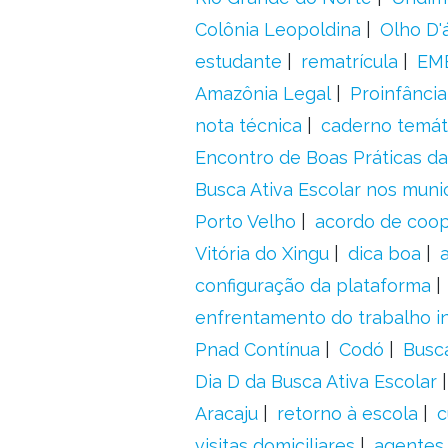
Colônia Leopoldina
Olho D'
estudante
rematrícula
EME
Amazônia Legal
Proinfância
nota técnica
caderno temát
Encontro de Boas Práticas da
Busca Ativa Escolar nos muni
Porto Velho
acordo de coo
Vitória do Xingu
dica boa
configuração da plataforma
enfrentamento do trabalho in
Pnad Contínua
Codó
Busc
Dia D da Busca Ativa Escolar
Aracaju
retorno à escola
c
visitas domiciliares
agentes 