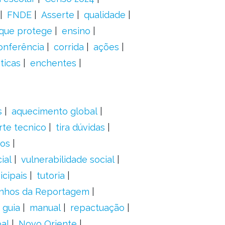
FNDE
Asserte
qualidade
 que protege
ensino
onferência
corrida
ações
ticas
enchentes
s
aquecimento global
rte tecnico
tira dúvidas
dos
ial
vulnerabilidade social
cipais
tutoria
nhos da Reportagem
guia
manual
repactuação
al
Novo Oriente