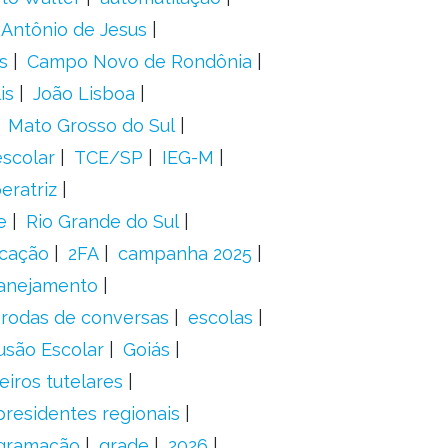
 Antônio de Jesus
s
Campo Novo de Rondônia
is
João Lisboa
Mato Grosso do Sul
scolar
TCE/SP
IEG-M
eratriz
e
Rio Grande do Sul
icação
2FA
campanha 2025
anejamento
rodas de conversas
escolas
usão Escolar
Goiás
eiros tutelares
presidentes regionais
gramação
grade
2026