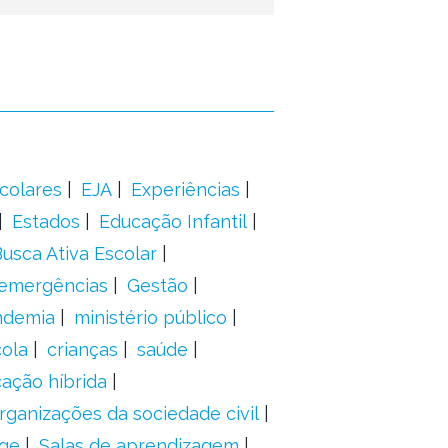
colares
EJA
Experiências
Estados
Educação Infantil
usca Ativa Escolar
 emergências
Gestão
ndemia
ministério público
ola
crianças
saúde
ação híbrida
rganizações da sociedade civil
ge
Salas de aprendizagem