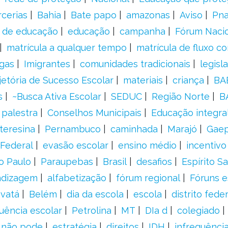
rcerias
Bahia
Bate papo
amazonas
Aviso
Pn
s de educação
educação
campanha
Fórum Naci
matrícula a qualquer tempo
matrícula de fluxo co
gas
Imigrantes
comunidades tradicionais
legisl
jetória de Sucesso Escolar
materiais
criança
BA
s
~Busca Ativa Escolar
SEDUC
Região Norte
B
palestra
Conselhos Municipais
Educação integra
teresina
Pernambuco
caminhada
Marajó
Gae
Federal
evasão escolar
ensino médio
incentivo
o Paulo
Paraupebas
Brasil
desafios
Espírito S
ndizagem
alfabetização
fórum regional
Fóruns e
vatá
Belém
dia da escola
escola
distrito feder
uência escolar
Petrolina
MT
DIa d
colegiado
a não pode
estratégia
direitos
IDH
infrequência