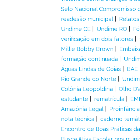
Selo Nacional Compromisso c
readesão municipal
Relatos
Undime CE
Undime RO
Fó
verificação em dois fatores
Millie Bobby Brown
Embaix
formação continuada
Undi
Águas Lindas de Goiás
BAE 
Rio Grande do Norte
Undim
Colônia Leopoldina
Olho D'
estudante
rematrícula
EME
Amazônia Legal
Proinfância
nota técnica
caderno temát
Encontro de Boas Práticas da
Busca Ativa Escolar nos muni