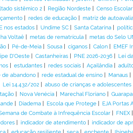
ltado sistêmico 2
Região Nordeste
Censo Escolar
nçamento
redes de educação
matriz de autoavali
E nos estados
Undime SC
Santa Catarina
políti
a Voltaê
metas de rematrícula
metas do Selo U
ção
Pé-de-Meia
Sousa
ciganos
Calon
EMEF Ir
ipe D'Oeste
Castanheiras
PNE 2026-2036
Lei d
nos
estudantes
redes sociais
Açailândia
adult
e de abandono
rede estadual de ensino
Manaus
Lei 14.432/202
abuso de crianças e adolescentes
tação
Nova Venécia
Marechal Floriano
Guarapa
tande
Diadema
Escola que Protege
EJA Portas 
Semana de Combate à Infrequência Escolar
FNEX
adores
indicador de atendimento
indicador de a
ca
educação resiliente
seca
enchente
Ibipeb