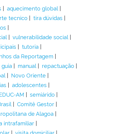
s
aquecimento global
rte tecnico
tira dúvidas
dos
ial
vulnerabilidade social
cipais
tutoria
nhos da Reportagem
guia
manual
repactuação
al
Novo Oriente
ias
adolescentes
EDUC-AM
semiárido
rasil
Comitê Gestor
ropolitana de Alagoa
a intrafamiliar
olar
visita domiciliar