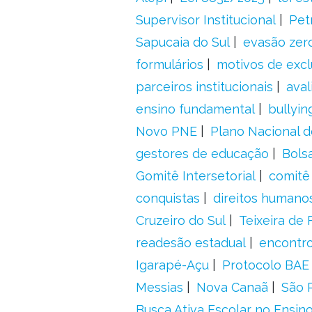
Supervisor Institucional
Pet
Sapucaia do Sul
evasão zer
formulários
motivos de excl
parceiros institucionais
aval
ensino fundamental
bullyin
Novo PNE
Plano Nacional 
gestores de educação
Bolsa
Gomitê Intersetorial
comitê
conquistas
direitos humano
Cruzeiro do Sul
Teixeira de 
readesão estadual
encontr
Igarapé-Açu
Protocolo BAE
Messias
Nova Canaã
São 
Busca Ativa Escolar no Ensin