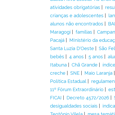
atividades obrigatórias
resu
crianças e adolescentes
la
alunos não encontrados
BA
Maragogi
famílias
Campanh
Pacajá
MInistério da educa
Santa Luzia D'Oeste
São Fel
bebês
4 anos
5 anos
alu
Itabuna
Chã Grande
índic
creche
SNE
Maio Laranja
Política Estadual
regulamen
11º Fórum Extraordinário
es
FICAI
Decreto 4572/2026
desigualdades sociais
indic
Teotônio Vilela
mesa temáti