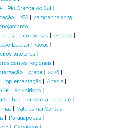
e
Rio Grande do Sul
icação
2FA
campanha 2025
anejamento
rodas de conversas
escolas
usão Escolar
Goiás
eiros tutelares
presidentes regionais
gramação
grade
2026
implementação
Anadia
GRE
Barreirinha
arbalha
Primavera do Leste
emas
Valdiosmar Santos
as
Parauapebas
toró
Cerejeiras