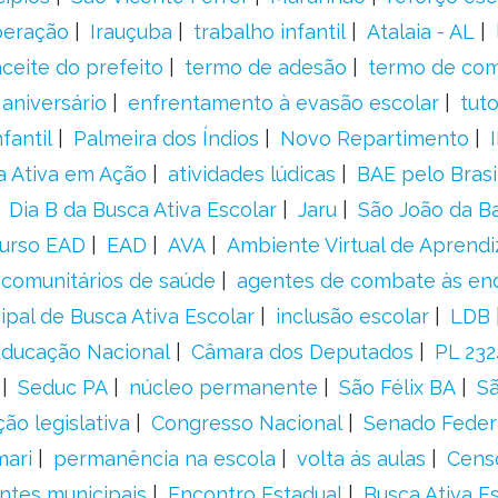
peração
Irauçuba
trabalho infantil
Atalaia - AL
aceite do prefeito
termo de adesão
termo de co
aniversário
enfrentamento à evasão escolar
tut
fantil
Palmeira dos Índios
Novo Repartimento
a Ativa em Ação
atividades lúdicas
BAE pelo Brasi
Dia B da Busca Ativa Escolar
Jaru
São João da B
urso EAD
EAD
AVA
Ambiente Virtual de Aprend
comunitários de saúde
agentes de combate às en
ipal de Busca Ativa Escolar
inclusão escolar
LDB
 Educação Nacional
Câmara dos Deputados
PL 23
Seduc PA
núcleo permanente
São Félix BA
Sã
ão legislativa
Congresso Nacional
Senado Feder
mari
permanência na escola
volta ás aulas
Cens
entes municipais
Encontro Estadual
Busca Ativa E