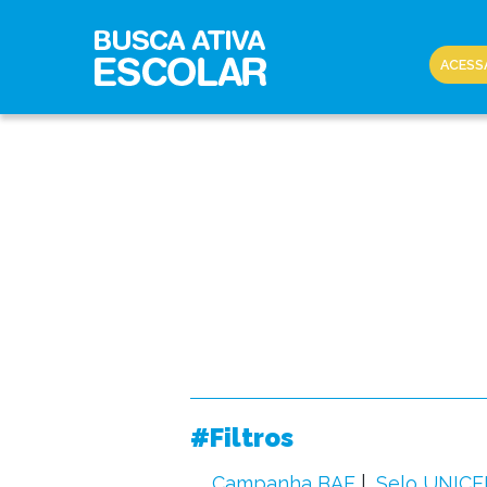
ACESS
#Filtros
Campanha BAE
Selo UNICE