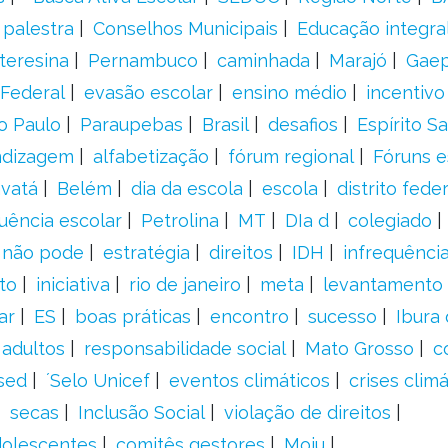
palestra
Conselhos Municipais
Educação integra
teresina
Pernambuco
caminhada
Marajó
Gae
Federal
evasão escolar
ensino médio
incentivo
o Paulo
Paraupebas
Brasil
desafios
Espírito S
ndizagem
alfabetização
fórum regional
Fóruns e
vatá
Belém
dia da escola
escola
distrito feder
uência escolar
Petrolina
MT
DIa d
colegiado
a não pode
estratégia
direitos
IDH
infrequência
to
iniciativa
rio de janeiro
meta
levantamento
ar
ES
boas práticas
encontro
sucesso
Ibura
 adultos
responsabilidade social
Mato Grosso
c
sed
´Selo Unicef
eventos climáticos
crises climá
secas
Inclusão Social
violação de direitos
adolescentes
comitês gestores
Moju