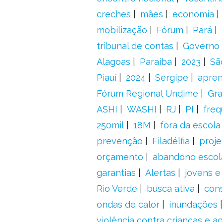
creches
mães
economia
mobilização
Fórum
Pará
tribunal de contas
Governo 
Alagoas
Paraíba
2023
Sã
Piauí
2024
Sergipe
apre
Fórum Regional Undime
Gra
ASHI
WASHI
RJ
PI
freq
250mil
18M
fora da escol
prevenção
Filadélfia
proje
orçamento
abandono escol
garantias
Alertas
jovens e
Rio Verde
busca ativa
con
ondas de calor
inundações
violência contra crianças e 