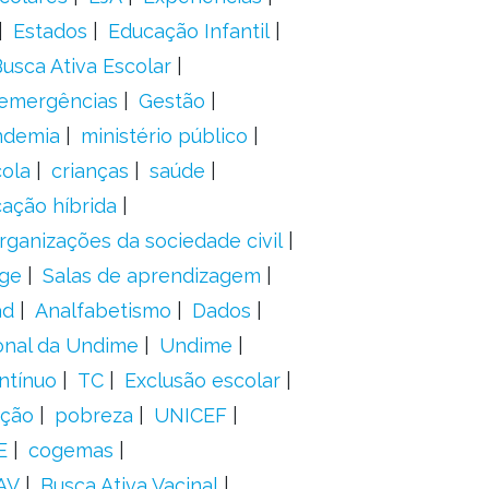
Estados
Educação Infantil
usca Ativa Escolar
 emergências
Gestão
ndemia
ministério público
ola
crianças
saúde
ação híbrida
rganizações da sociedade civil
ge
Salas de aprendizagem
ad
Analfabetismo
Dados
onal da Undime
Undime
ntínuo
TC
Exclusão escolar
ação
pobreza
UNICEF
E
cogemas
AV
Busca Ativa Vacinal