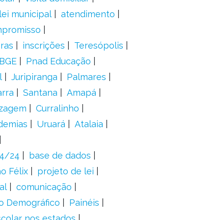
lei municipal
atendimento
mpromisso
oras
inscrições
Teresópolis
IBGE
Pnad Educação
l
Juripiranga
Palmares
arra
Santana
Amapá
izagem
Curralinho
demias
Uruará
Atalaia
24/24
base de dados
o Félix
projeto de lei
al
comunicação
o Demográfico
Painéis
scolar nos estados