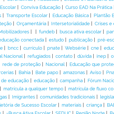
Escolar
Conviva Educação
Curso EAD Na Prática
s
Transporte Escolar
Educação Básica
Plantão B
teção
Orçamentária
Intersetorialidade
Crises e
Mobilizadores
fundeb
busca ativa escolar
pa
educação conectada
estudo
publicação
pré-esc
e
bncc
currículo
pnate
Websérie
cne
educ
al Nacional
refugiados
contato
dúvida
inep
o
rede de proteção
Nacional
Educação que prote
rcerias
Bahia
Bate papo
amazonas
Aviso
Pn
s de educação
educação
campanha
Fórum Naci
matrícula a qualquer tempo
matrícula de fluxo co
gas
Imigrantes
comunidades tradicionais
legisl
jetória de Sucesso Escolar
materiais
criança
BA
s
~Busca Ativa Escolar
SEDUC
Região Norte
B