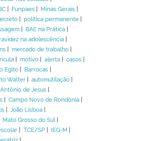
BC
Funpaes
Minas Gerais
ecreto
política permanente
ssagem
BAE na Prática
ravidez na adolescência
ns
mercado de trabalho
ícula
motivo
alerta
casos
o Egito
Barrocas
to Walter
automutilação
 Antônio de Jesus
s
Campo Novo de Rondônia
is
João Lisboa
Mato Grosso do Sul
scolar
TCE/SP
IEG-M
eratriz