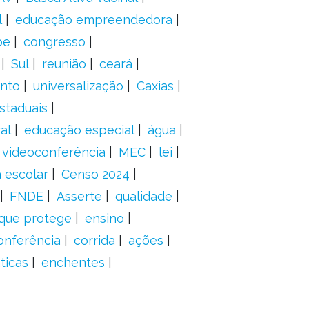
l
educação empreendedora
pe
congresso
Sul
reunião
ceará
anto
universalização
Caxias
staduais
al
educação especial
água
videoconferência
MEC
lei
 escolar
Censo 2024
FNDE
Asserte
qualidade
 que protege
ensino
onferência
corrida
ações
ticas
enchentes