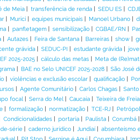
é de Meia
transferência de renda
SEDU ES
CDJ
ar
Murici
equipes municipais
Manoel Urbano
d
rma
panfletagem
sensibilização
CGBAE/RN
Pa
a
Autazes
Feira de Santana
Barreiras
show
g
cente grávida
SEDUC-PI
estudante grávida
jove
EF 2025-2025
cálculo das metas
Meta de (Re)matr
grama
BAE no Selo UNICEF 2025-2028
São José d
io
violências e exclusão escolar
qualificação
Por
ursos
Agente Comunitário
Carlos Chagas
Santo
upo focal
Serra do Mel
Caucaia
Teixeira de Freia
e
formalização
normatização
TCE-RJ
Petrópol
Condicionalidades
portaria
Paulista
Corumbá
ade-série
caderno jurídico
Jundiaí
absenteísmo e
tadual
Pit Stop
Sergipe é Aqui
Corumbiara
Imp