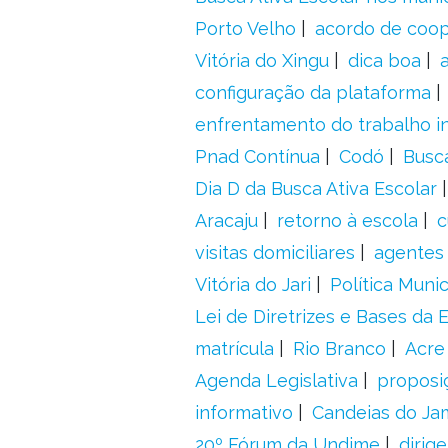
Porto Velho
acordo de coo
Vitória do Xingu
dica boa
configuração da plataforma
enfrentamento do trabalho in
Pnad Contínua
Codó
Busc
Dia D da Busca Ativa Escolar
Aracaju
retorno à escola
c
visitas domiciliares
agentes 
Vitória do Jari
Política Munic
Lei de Diretrizes e Bases da
matrícula
Rio Branco
Acre
Agenda Legislativa
proposiç
informativo
Candeias do Ja
20º Fórum da Undime
dirig