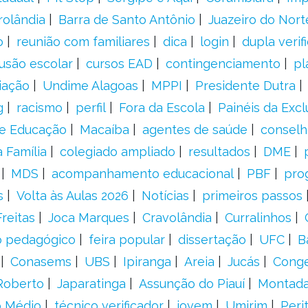
rolândia
Barra de Santo Antônio
Juazeiro do Nort
o
reunião com familiares
dica
login
dupla verif
usão escolar
cursos EAD
contingenciamento
pl
iação
Undime Alagoas
MPPI
Presidente Dutra
g
racismo
perfil
Fora da Escola
Painéis da Excl
de Educação
Macaíba
agentes de saúde
conselh
 Família
colegiado ampliado
resultados
DME
MDS
acompanhamento educacional
PBF
pro
s
Volta às Aulas 2026
Notícias
primeiros passos
Freitas
Joca Marques
Cravolândia
Curralinhos
o pedagógico
feira popular
dissertação
UFC
B
Conasems
UBS
Ipiranga
Areia
Jucás
Cong
Roberto
Japaratinga
Assunção do Piauí
Montad
o Médio
técnico verificador
jovem
Umirim
Peri