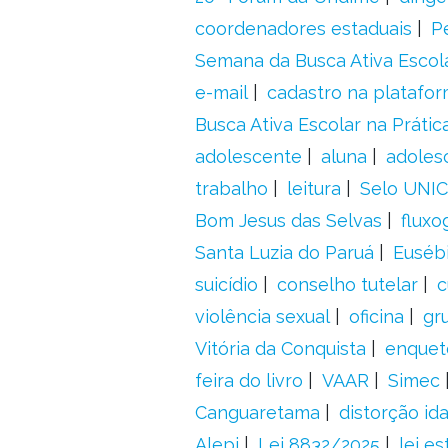
coordenadores estaduais
P
Semana da Busca Ativa Escol
e-mail
cadastro na platafo
Busca Ativa Escolar na Prátic
adolescente
aluna
adoles
trabalho
leitura
Selo UNIC
Bom Jesus das Selvas
fluxo
Santa Luzia do Paruá
Euséb
suicídio
conselho tutelar
c
violência sexual
oficina
gr
Vitória da Conquista
enquet
feira do livro
VAAR
Simec
Canguaretama
distorção id
Alepi
Lei 8832/2025
lei es