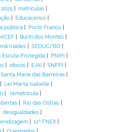
 2025
matrículas
ação
Educacenso
ca pública
Porto Franco
NICEF
Buriti dos Montes
mã Iraídes
SEDUC/RO
a Escuta Protegida
PNIPI
os
idosos
EJAI
SNPPI
Santa Maria das Barreiras
Lei Marta Isabelle
ri
´rematrícula
Abertas
Rio das Ostras
desigualdades
prendizagem
11º FNEX
a
Queimados