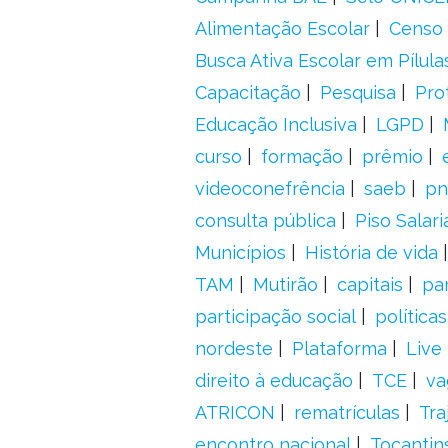
Alimentação Escolar
Censo 
Busca Ativa Escolar em Pílula
Capacitação
Pesquisa
Pro
Educação Inclusiva
LGPD
curso
formação
prêmio
videoconefrência
saeb
pn
consulta pública
Piso Salari
Municípios
História de vida
TAM
Mutirão
capitais
pa
participação social
política
nordeste
Plataforma
Live
direito à educação
TCE
va
ATRICON
rematrículas
Tra
encontro nacional
Tocantin