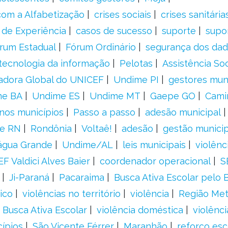
om a Alfabetização
crises sociais
crises sanitária
 de Experiência
casos de sucesso
suporte
supo
rum Estadual
Fórum Ordinário
segurança dos da
tecnologia da informação
Pelotas
Assistência Soc
adora Global do UNICEF
Undime PI
gestores muni
me BA
Undime ES
Undime MT
Gaepe GO
Cami
nos municípios
Passo a passo
adesão municipal
e RN
Rondônia
Voltaê!
adesão
gestão municip
água Grande
Undime/AL
leis municipais
violênc
F Valdici Alves Baier
coordenador operacional
S
Ji-Paraná
Pacaraima
Busca Ativa Escolar pelo B
ico
violências no território
violência
Região Met
 Busca Ativa Escolar
violência doméstica
violênci
cípios
São Vicente Férrer
Maranhão
reforço esc