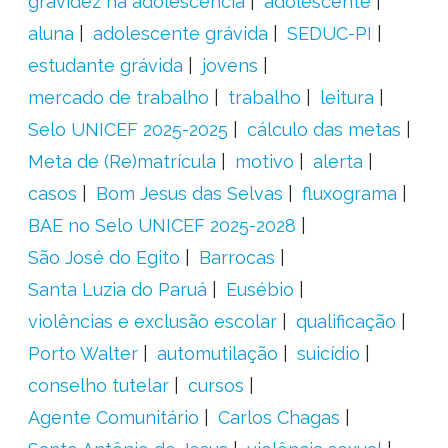
gravidez na adolescência
adolescente
aluna
adolescente grávida
SEDUC-PI
estudante grávida
jovens
mercado de trabalho
trabalho
leitura
Selo UNICEF 2025-2025
cálculo das metas
Meta de (Re)matrícula
motivo
alerta
casos
Bom Jesus das Selvas
fluxograma
BAE no Selo UNICEF 2025-2028
São José do Egito
Barrocas
Santa Luzia do Paruá
Eusébio
violências e exclusão escolar
qualificação
Porto Walter
automutilação
suicídio
conselho tutelar
cursos
Agente Comunitário
Carlos Chagas