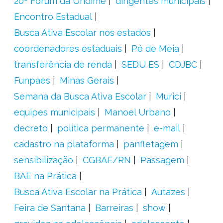
20º Fórum da Undime
dirigentes municipais
Encontro Estadual
Busca Ativa Escolar nos estados
coordenadores estaduais
Pé de Meia
transferência de renda
SEDU ES
CDJBC
Funpaes
Minas Gerais
Semana da Busca Ativa Escolar
Murici
equipes municipais
Manoel Urbano
decreto
política permanente
e-mail
cadastro na plataforma
panfletagem
sensibilização
CGBAE/RN
Passagem
BAE na Prática
Busca Ativa Escolar na Prática
Autazes
Feira de Santana
Barreiras
show