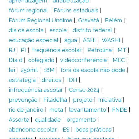
aprendizagem
alfabetização
fórum regional
Fóruns estaduais
Fórum Regional Undime
Gravatá
Belém
dia da escola
escola
distrito federal
educação especial
água
ASHI
WASHI
RJ
PI
frequência escolar
Petrolina
MT
DIa d
colegiado
videoconferência
MEC
lei
250mil
18M
fora da escola não pode
estratégia
direitos
IDH
infrequência escolar
Censo 2024
prevenção
Filadélfia
projeto
iniciativa
rio de janeiro
meta
levantamento
FNDE
Asserte
qualidade
orçamento
abandono escolar
ES
boas práticas