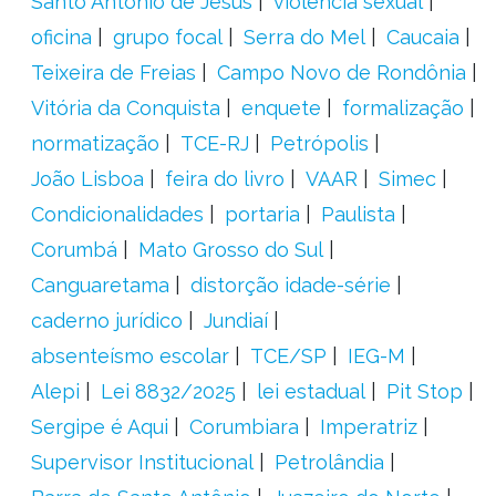
Santo Antônio de Jesus
violência sexual
oficina
grupo focal
Serra do Mel
Caucaia
Teixeira de Freias
Campo Novo de Rondônia
Vitória da Conquista
enquete
formalização
normatização
TCE-RJ
Petrópolis
João Lisboa
feira do livro
VAAR
Simec
Condicionalidades
portaria
Paulista
Corumbá
Mato Grosso do Sul
Canguaretama
distorção idade-série
caderno jurídico
Jundiaí
absenteísmo escolar
TCE/SP
IEG-M
Alepi
Lei 8832/2025
lei estadual
Pit Stop
Sergipe é Aqui
Corumbiara
Imperatriz
Supervisor Institucional
Petrolândia