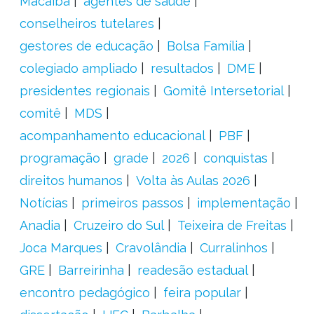
Macaíba
agentes de saúde
conselheiros tutelares
gestores de educação
Bolsa Família
colegiado ampliado
resultados
DME
presidentes regionais
Gomitê Intersetorial
comitê
MDS
acompanhamento educacional
PBF
programação
grade
2026
conquistas
direitos humanos
Volta às Aulas 2026
Notícias
primeiros passos
implementação
Anadia
Cruzeiro do Sul
Teixeira de Freitas
Joca Marques
Cravolândia
Curralinhos
GRE
Barreirinha
readesão estadual
encontro pedagógico
feira popular