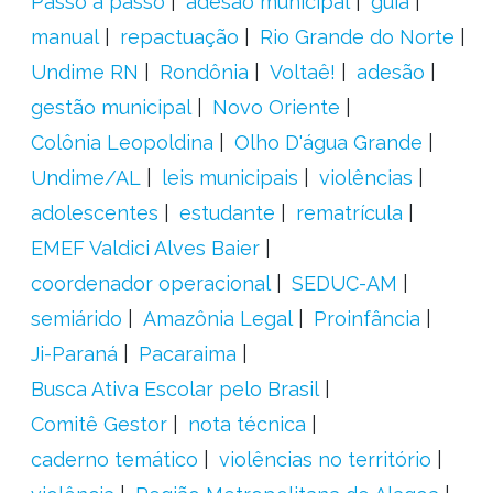
Passo a passo
adesão municipal
guia
manual
repactuação
Rio Grande do Norte
Undime RN
Rondônia
Voltaê!
adesão
gestão municipal
Novo Oriente
Colônia Leopoldina
Olho D'água Grande
Undime/AL
leis municipais
violências
adolescentes
estudante
rematrícula
EMEF Valdici Alves Baier
coordenador operacional
SEDUC-AM
semiárido
Amazônia Legal
Proinfância
Ji-Paraná
Pacaraima
Busca Ativa Escolar pelo Brasil
Comitê Gestor
nota técnica
caderno temático
violências no território