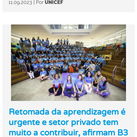
11.09.2023
|
Por
UNICEF
Retomada da aprendizagem é
urgente e setor privado tem
muito a contribuir, afirmam B3