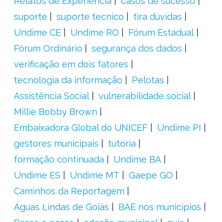
Relatos de Experiência
casos de sucesso
suporte
suporte tecnico
tira dúvidas
Undime CE
Undime RO
Fórum Estadual
Fórum Ordinário
segurança dos dados
verificação em dois fatores
tecnologia da informação
Pelotas
Assistência Social
vulnerabilidade social
Millie Bobby Brown
Embaixadora Global do UNICEF
Undime PI
gestores municipais
tutoria
formação continuada
Undime BA
Undime ES
Undime MT
Gaepe GO
Caminhos da Reportagem
Águas Lindas de Goiás
BAE nos municípios