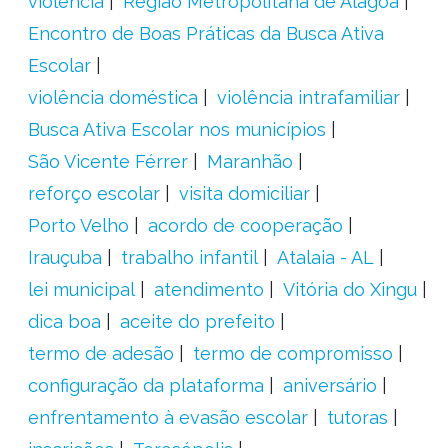
violência
Região Metropolitana de Alagoa
Encontro de Boas Práticas da Busca Ativa
Escolar
violência doméstica
violência intrafamiliar
Busca Ativa Escolar nos municípios
São Vicente Férrer
Maranhão
reforço escolar
visita domiciliar
Porto Velho
acordo de cooperação
Irauçuba
trabalho infantil
Atalaia - AL
lei municipal
atendimento
Vitória do Xingu
dica boa
aceite do prefeito
termo de adesão
termo de compromisso
configuração da plataforma
aniversário
enfrentamento à evasão escolar
tutoras