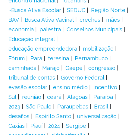
encontro nacional
Tocantins
~Busca Ativa Escolar
SEDUC
Região Norte
BAV
Busca Ativa Vacinal
creches
mães
economia
palestra
Conselhos Municipais
Educação integral
educação empreendedora
mobilização
Fórum
Pará
teresina
Pernambuco
caminhada
Marajó
Gaepe
congresso
tribunal de contas
Governo Federal
evasão escolar
ensino médio
incentivo
Sul
reunião
ceará
Alagoas
Paraíba
2023
São Paulo
Paraupebas
Brasil
desafios
Espírito Santo
universalização
Caxias
Piauí
2024
Sergipe