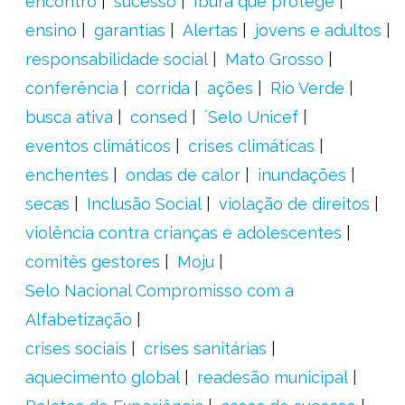
encontro
sucesso
Ibura que protege
ensino
garantias
Alertas
jovens e adultos
responsabilidade social
Mato Grosso
conferência
corrida
ações
Rio Verde
busca ativa
consed
´Selo Unicef
eventos climáticos
crises climáticas
enchentes
ondas de calor
inundações
secas
Inclusão Social
violação de direitos
violência contra crianças e adolescentes
comitês gestores
Moju
Selo Nacional Compromisso com a
Alfabetização
crises sociais
crises sanitárias
aquecimento global
readesão municipal