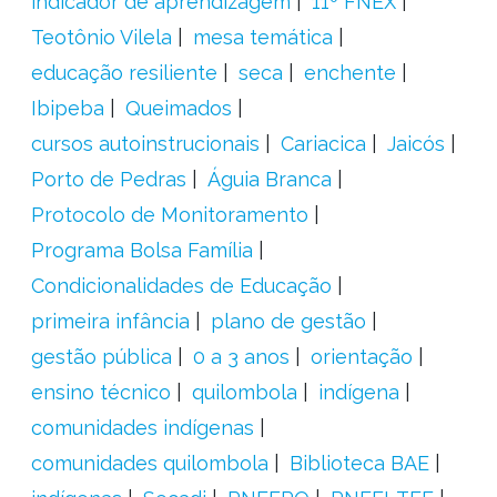
indicador de aprendizagem
11º FNEX
Teotônio Vilela
mesa temática
educação resiliente
seca
enchente
Ibipeba
Queimados
cursos autoinstrucionais
Cariacica
Jaicós
Porto de Pedras
Águia Branca
Protocolo de Monitoramento
Programa Bolsa Família
Condicionalidades de Educação
primeira infância
plano de gestão
gestão pública
0 a 3 anos
orientação
ensino técnico
quilombola
indígena
comunidades indígenas
comunidades quilombola
Biblioteca BAE