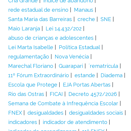
Chã Grande
índice de abandono
rede estadual de ensino
Manaus
Santa Maria das Barreiras
creche
SNE
Maio Laranja
Lei 14.432/202
abuso de crianças e adolescentes
Lei Marta Isabelle
Política Estadual
regulamentação
Nova Venécia
Marechal Floriano
Guarapari
´rematrícula
11º Fórum Extraordinário
estande
Diadema
Escola que Protege
EJA Portas Abertas
Rio das Ostras
FICAI
Decreto 4572/2026
Semana de Combate à Infrequência Escolar
FNEX
desigualdades
desigualdades sociais
indicadores
indicador de atendimento