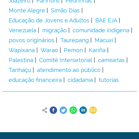
Juazeiro
Parintins
Pedrinhas
Monte Alegre
Simão Dias
Educação de Jovens e Adultos
BAE EJA
Venezuela
migração
comunidade indígena
povos originários
Taurepang
Macuxi
Wapixana
Warao
Pemon
Kariña
Palestina
Comitê Intersetorial
camisetas
Tanhaçu
atendimento ao público
educação financeira
cidadania
tutorias