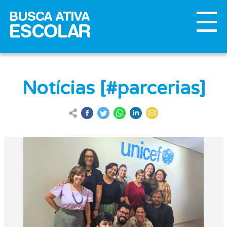
Notícias [#parcerias]