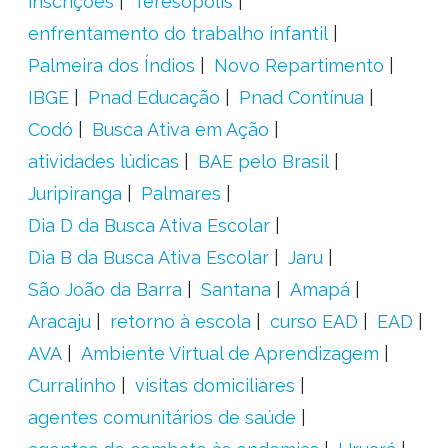
inscrições
Teresópolis
enfrentamento do trabalho infantil
Palmeira dos Índios
Novo Repartimento
IBGE
Pnad Educação
Pnad Contínua
Codó
Busca Ativa em Ação
atividades lúdicas
BAE pelo Brasil
Juripiranga
Palmares
Dia D da Busca Ativa Escolar
Dia B da Busca Ativa Escolar
Jaru
São João da Barra
Santana
Amapá
Aracaju
retorno à escola
curso EAD
EAD
AVA
Ambiente Virtual de Aprendizagem
Curralinho
visitas domiciliares
agentes comunitários de saúde