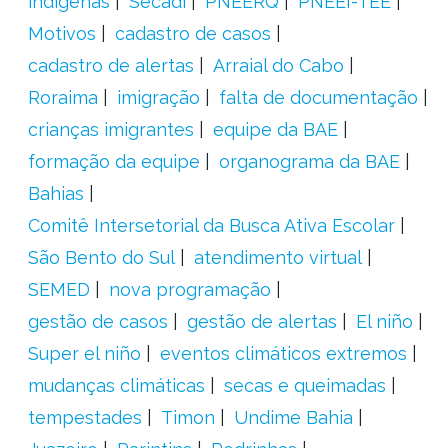
indígenas
Secadi
PNEERQ
PNEEI-TEE
Motivos
cadastro de casos
cadastro de alertas
Arraial do Cabo
Roraima
imigração
falta de documentação
crianças imigrantes
equipe da BAE
formação da equipe
organograma da BAE
Bahias
Comitê Intersetorial da Busca Ativa Escolar
São Bento do Sul
atendimento virtual
SEMED
nova programação
gestão de casos
gestão de alertas
El niño
Super el niño
eventos climáticos extremos
mudanças climáticas
secas e queimadas
tempestades
Timon
Undime Bahia