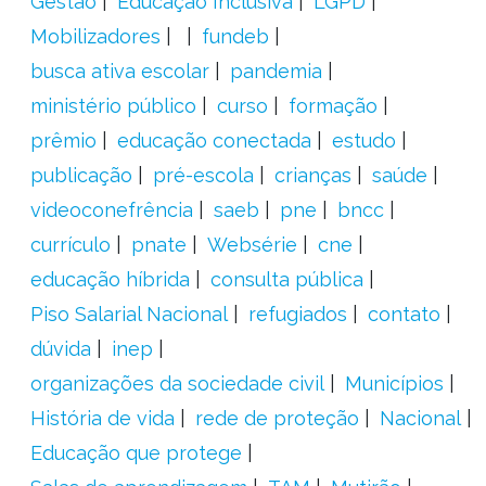
Gestão
Educação Inclusiva
LGPD
Mobilizadores
fundeb
busca ativa escolar
pandemia
ministério público
curso
formação
prêmio
educação conectada
estudo
publicação
pré-escola
crianças
saúde
videoconefrência
saeb
pne
bncc
currículo
pnate
Websérie
cne
educação híbrida
consulta pública
Piso Salarial Nacional
refugiados
contato
dúvida
inep
organizações da sociedade civil
Municípios
História de vida
rede de proteção
Nacional
Educação que protege