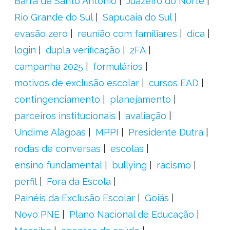
Barra de Santo Antônio
Juazeiro do Norte
Rio Grande do Sul
Sapucaia do Sul
evasão zero
reunião com familiares
dica
login
dupla verificação
2FA
campanha 2025
formulários
motivos de exclusão escolar
cursos EAD
contingenciamento
planejamento
parceiros institucionais
avaliação
Undime Alagoas
MPPI
Presidente Dutra
rodas de conversas
escolas
ensino fundamental
bullying
racismo
perfil
Fora da Escola
Painéis da Exclusão Escolar
Goiás
Novo PNE
Plano Nacional de Educação