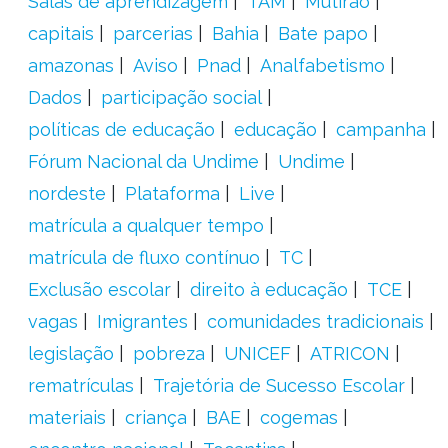
Salas de aprendizagem
TAM
Mutirão
capitais
parcerias
Bahia
Bate papo
amazonas
Aviso
Pnad
Analfabetismo
Dados
participação social
políticas de educação
educação
campanha
Fórum Nacional da Undime
Undime
nordeste
Plataforma
Live
matrícula a qualquer tempo
matrícula de fluxo contínuo
TC
Exclusão escolar
direito à educação
TCE
vagas
Imigrantes
comunidades tradicionais
legislação
pobreza
UNICEF
ATRICON
rematrículas
Trajetória de Sucesso Escolar
materiais
criança
BAE
cogemas