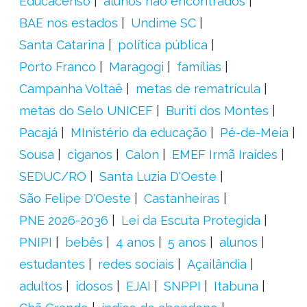
Educacenso
alunos não encontrados
BAE nos estados
Undime SC
Santa Catarina
política pública
Porto Franco
Maragogi
famílias
Campanha Voltaê
metas de rematrícula
metas do Selo UNICEF
Buriti dos Montes
Pacajá
MInistério da educação
Pé-de-Meia
Sousa
ciganos
Calon
EMEF Irmã Iraídes
SEDUC/RO
Santa Luzia D'Oeste
São Felipe D'Oeste
Castanheiras
PNE 2026-2036
Lei da Escuta Protegida
PNIPI
bebês
4 anos
5 anos
alunos
estudantes
redes sociais
Açailândia
adultos
idosos
EJAI
SNPPI
Itabuna