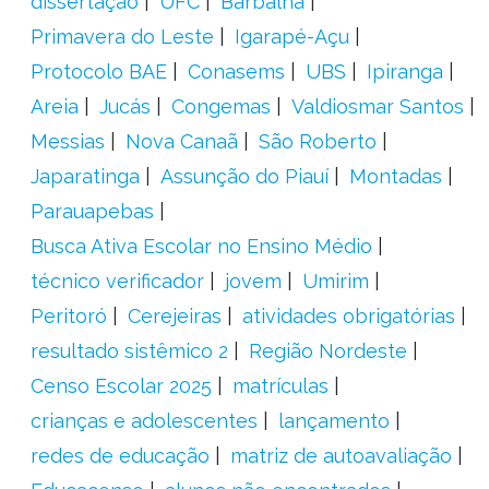
dissertação
UFC
Barbalha
Primavera do Leste
Igarapé-Açu
Protocolo BAE
Conasems
UBS
Ipiranga
Areia
Jucás
Congemas
Valdiosmar Santos
Messias
Nova Canaã
São Roberto
Japaratinga
Assunção do Piauí
Montadas
Parauapebas
Busca Ativa Escolar no Ensino Médio
técnico verificador
jovem
Umirim
Peritoró
Cerejeiras
atividades obrigatórias
resultado sistêmico 2
Região Nordeste
Censo Escolar 2025
matrículas
crianças e adolescentes
lançamento
redes de educação
matriz de autoavaliação