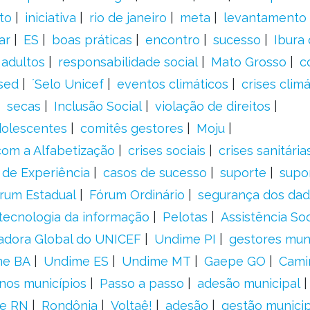
to
iniciativa
rio de janeiro
meta
levantamento
ar
ES
boas práticas
encontro
sucesso
Ibura
 adultos
responsabilidade social
Mato Grosso
c
sed
´Selo Unicef
eventos climáticos
crises climá
secas
Inclusão Social
violação de direitos
adolescentes
comitês gestores
Moju
om a Alfabetização
crises sociais
crises sanitária
 de Experiência
casos de sucesso
suporte
supo
rum Estadual
Fórum Ordinário
segurança dos da
tecnologia da informação
Pelotas
Assistência Soc
adora Global do UNICEF
Undime PI
gestores muni
me BA
Undime ES
Undime MT
Gaepe GO
Cami
nos municípios
Passo a passo
adesão municipal
e RN
Rondônia
Voltaê!
adesão
gestão municip