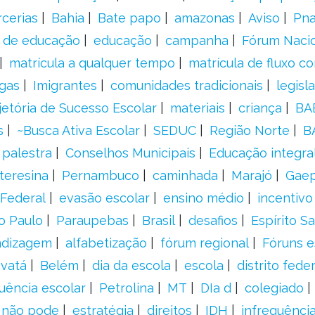
rcerias
Bahia
Bate papo
amazonas
Aviso
Pn
s de educação
educação
campanha
Fórum Naci
matrícula a qualquer tempo
matrícula de fluxo co
gas
Imigrantes
comunidades tradicionais
legisl
jetória de Sucesso Escolar
materiais
criança
BA
s
~Busca Ativa Escolar
SEDUC
Região Norte
B
palestra
Conselhos Municipais
Educação integra
teresina
Pernambuco
caminhada
Marajó
Gae
Federal
evasão escolar
ensino médio
incentivo
o Paulo
Paraupebas
Brasil
desafios
Espírito S
ndizagem
alfabetização
fórum regional
Fóruns e
vatá
Belém
dia da escola
escola
distrito feder
uência escolar
Petrolina
MT
DIa d
colegiado
a não pode
estratégia
direitos
IDH
infrequência