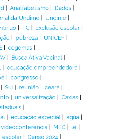
ad
Analfabetismo
Dados
onal da Undime
Undime
ntínuo
TC
Exclusão escolar
ação
pobreza
UNICEF
E
cogemas
AV
Busca Ativa Vacinal
l
educação empreendedora
pe
congresso
Sul
reunião
ceará
anto
universalização
Caxias
staduais
al
educação especial
água
videoconferência
MEC
lei
 escolar
Censo 2024