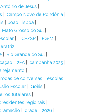
 Antônio de Jesus
s
Campo Novo de Rondônia
is
João Lisboa
Mato Grosso do Sul
scolar
TCE/SP
IEG-M
eratriz
e
Rio Grande do Sul
icação
2FA
campanha 2025
anejamento
rodas de conversas
escolas
usão Escolar
Goiás
eiros tutelares
presidentes regionais
gramação
grade
2026