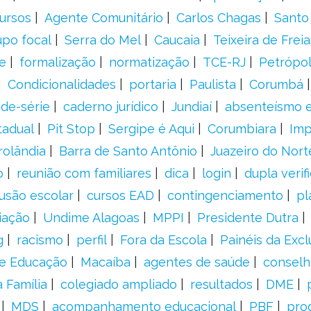
ursos
Agente Comunitário
Carlos Chagas
Santo
upo focal
Serra do Mel
Caucaia
Teixeira de Freia
e
formalização
normatização
TCE-RJ
Petrópol
Condicionalidades
portaria
Paulista
Corumbá
ade-série
caderno jurídico
Jundiaí
absenteísmo e
tadual
Pit Stop
Sergipe é Aqui
Corumbiara
Imp
rolândia
Barra de Santo Antônio
Juazeiro do Nort
o
reunião com familiares
dica
login
dupla verif
usão escolar
cursos EAD
contingenciamento
pl
iação
Undime Alagoas
MPPI
Presidente Dutra
g
racismo
perfil
Fora da Escola
Painéis da Excl
de Educação
Macaíba
agentes de saúde
conselh
 Família
colegiado ampliado
resultados
DME
MDS
acompanhamento educacional
PBF
pro