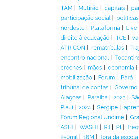
TAM
Mutirão
capitais
pa
participação social
política
nordeste
Plataforma
Live
direito à educação
TCE
va
ATRICON
rematrículas
Tra
encontro nacional
Tocantin
creches
mães
economia
mobilização
Fórum
Pará
tribunal de contas
Governo 
Alagoas
Paraíba
2023
Sã
Piauí
2024
Sergipe
apre
Fórum Regional Undime
Gra
ASHI
WASHI
RJ
PI
freq
250mil
18M
fora da escol