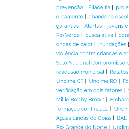
prevenção
Filadélfia
proje
orçamento
abandono escol
garantias
Alertas
jovens e
Rio Verde
busca ativa
con
ondas de calor
inundações
violência contra crianças e 
Selo Nacional Compromisso c
readesão municipal
Relatos
Undime CE
Undime RO
Fó
verificação em dois fatores
Millie Bobby Brown
Embaix
formação continuada
Undi
Águas Lindas de Goiás
BAE 
Rio Grande do Norte
Undim