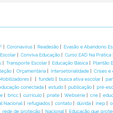
F
Coronavírus
Readesão
Evasão e Abandono Es
Escolar
Conviva Educação
Curso EAD Na Prática
s
Transporte Escolar
Educação Básica
Plantão B
teção
Orçamentária
Intersetorialidade
Crises e
Mobilizadores
fundeb
busca ativa escolar
pa
educação conectada
estudo
publicação
pré-esc
e
bncc
currículo
pnate
Websérie
cne
educ
al Nacional
refugiados
contato
dúvida
inep
o
rede de proteção
Nacional
Educação que prote