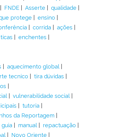
FNDE
Asserte
qualidade
 que protege
ensino
onferência
corrida
ações
ticas
enchentes
s
aquecimento global
rte tecnico
tira dúvidas
dos
ial
vulnerabilidade social
cipais
tutoria
nhos da Reportagem
guia
manual
repactuação
al
Novo Oriente