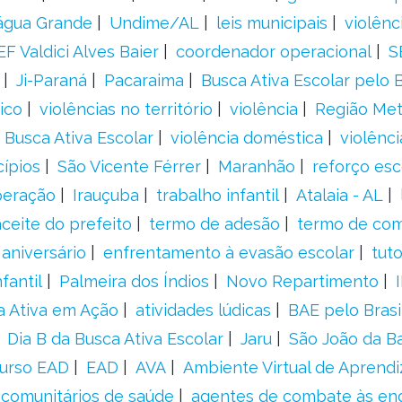
água Grande
Undime/AL
leis municipais
violênc
F Valdici Alves Baier
coordenador operacional
S
Ji-Paraná
Pacaraima
Busca Ativa Escolar pelo B
ico
violências no território
violência
Região Met
 Busca Ativa Escolar
violência doméstica
violênci
cípios
São Vicente Férrer
Maranhão
reforço esc
peração
Irauçuba
trabalho infantil
Atalaia - AL
aceite do prefeito
termo de adesão
termo de co
aniversário
enfrentamento à evasão escolar
tut
fantil
Palmeira dos Índios
Novo Repartimento
a Ativa em Ação
atividades lúdicas
BAE pelo Brasi
Dia B da Busca Ativa Escolar
Jaru
São João da B
urso EAD
EAD
AVA
Ambiente Virtual de Aprend
comunitários de saúde
agentes de combate às en