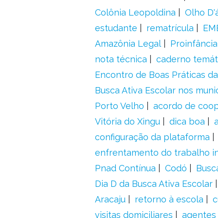
Colônia Leopoldina
Olho D'
estudante
rematrícula
EME
Amazônia Legal
Proinfância
nota técnica
caderno temát
Encontro de Boas Práticas da
Busca Ativa Escolar nos muni
Porto Velho
acordo de coo
Vitória do Xingu
dica boa
configuração da plataforma
enfrentamento do trabalho in
Pnad Contínua
Codó
Busc
Dia D da Busca Ativa Escolar
Aracaju
retorno à escola
c
visitas domiciliares
agentes 