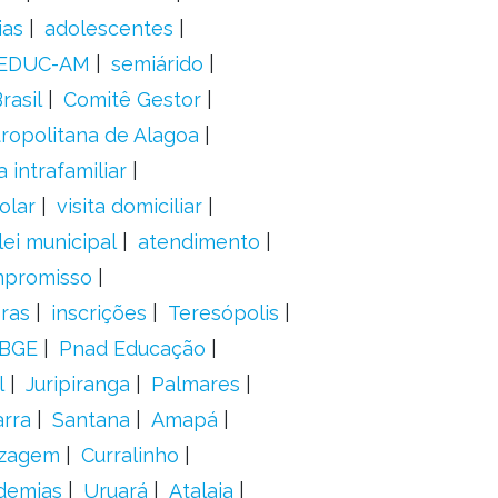
ias
adolescentes
EDUC-AM
semiárido
rasil
Comitê Gestor
ropolitana de Alagoa
a intrafamiliar
olar
visita domiciliar
lei municipal
atendimento
mpromisso
oras
inscrições
Teresópolis
IBGE
Pnad Educação
l
Juripiranga
Palmares
arra
Santana
Amapá
izagem
Curralinho
demias
Uruará
Atalaia