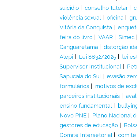
suicídio
conselho tutelar
c
violência sexual
oficina
gr
Vitória da Conquista
enquet
feira do livro
VAAR
Simec
Canguaretama
distorção id
Alepi
Lei 8832/2025
lei es
Supervisor Institucional
Pet
Sapucaia do Sul
evasão zer
formulários
motivos de excl
parceiros institucionais
aval
ensino fundamental
bullyin
Novo PNE
Plano Nacional 
gestores de educação
Bolsa
Gomitê Intersetorial
comitê