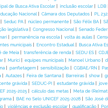
ipal de Busca Ativa Escolar
inclusão escolar
LDB
 Educação Nacional
Câmara dos Deputados
PL 23
Seduc PA
núcleo permanente
São Félix BA
Sã
ão legislativa
Congresso Nacional
Senado Feder
mari
permanência na escola
volta ás aulas
Cens
entes municipais
Encontro Estadual
Busca Ativa E
é de Meia
transferência de renda
SEDU ES
CDJ
ar
Murici
equipes municipais
Manoel Urbano
d
rma
panfletagem
sensibilização
CGBAE/RN
Pa
a
Autazes
Feira de Santana
Barreiras
show
g
cente grávida
SEDUC-PI
estudante grávida
jove
EF 2025-2025
cálculo das metas
Meta de (Re)matr
grama
BAE no Selo UNICEF 2025-2028
São José d
io
violências e exclusão escolar
qualificação
Por