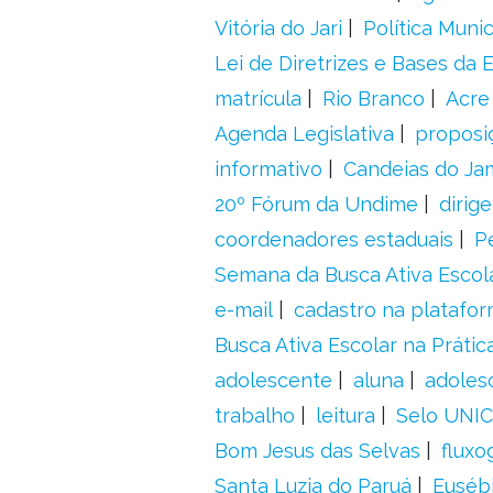
Vitória do Jari
Política Munic
Lei de Diretrizes e Bases da
matrícula
Rio Branco
Acre
Agenda Legislativa
proposiç
informativo
Candeias do Ja
20º Fórum da Undime
dirig
coordenadores estaduais
P
Semana da Busca Ativa Escol
e-mail
cadastro na platafo
Busca Ativa Escolar na Prátic
adolescente
aluna
adoles
trabalho
leitura
Selo UNIC
Bom Jesus das Selvas
fluxo
Santa Luzia do Paruá
Euséb