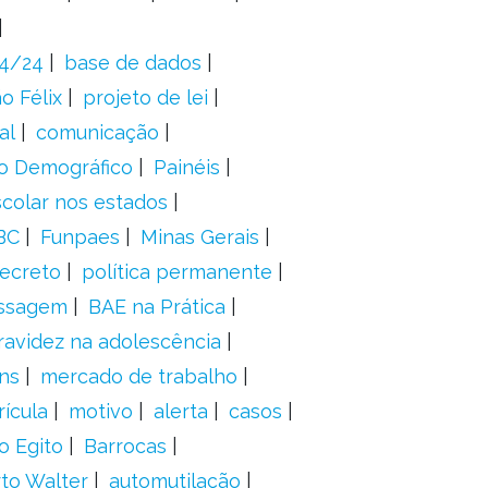
24/24
base de dados
o Félix
projeto de lei
al
comunicação
o Demográfico
Painéis
scolar nos estados
BC
Funpaes
Minas Gerais
ecreto
política permanente
ssagem
BAE na Prática
ravidez na adolescência
ns
mercado de trabalho
ícula
motivo
alerta
casos
o Egito
Barrocas
to Walter
automutilação