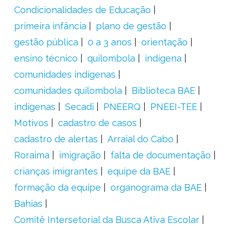
Condicionalidades de Educação
primeira infância
plano de gestão
gestão pública
0 a 3 anos
orientação
ensino técnico
quilombola
indígena
comunidades indígenas
comunidades quilombola
Biblioteca BAE
indígenas
Secadi
PNEERQ
PNEEI-TEE
Motivos
cadastro de casos
cadastro de alertas
Arraial do Cabo
Roraima
imigração
falta de documentação
crianças imigrantes
equipe da BAE
formação da equipe
organograma da BAE
Bahias
Comitê Intersetorial da Busca Ativa Escolar