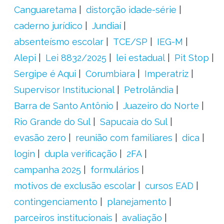
Canguaretama
distorção idade-série
caderno jurídico
Jundiaí
absenteísmo escolar
TCE/SP
IEG-M
Alepi
Lei 8832/2025
lei estadual
Pit Stop
Sergipe é Aqui
Corumbiara
Imperatriz
Supervisor Institucional
Petrolândia
Barra de Santo Antônio
Juazeiro do Norte
Rio Grande do Sul
Sapucaia do Sul
evasão zero
reunião com familiares
dica
login
dupla verificação
2FA
campanha 2025
formulários
motivos de exclusão escolar
cursos EAD
contingenciamento
planejamento
parceiros institucionais
avaliação