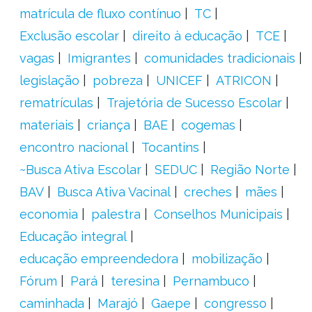
matrícula de fluxo contínuo
TC
Exclusão escolar
direito à educação
TCE
vagas
Imigrantes
comunidades tradicionais
legislação
pobreza
UNICEF
ATRICON
rematrículas
Trajetória de Sucesso Escolar
materiais
criança
BAE
cogemas
encontro nacional
Tocantins
~Busca Ativa Escolar
SEDUC
Região Norte
BAV
Busca Ativa Vacinal
creches
mães
economia
palestra
Conselhos Municipais
Educação integral
educação empreendedora
mobilização
Fórum
Pará
teresina
Pernambuco
caminhada
Marajó
Gaepe
congresso