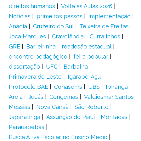
direitos humanos
Volta às Aulas 2026
Notícias
primeiros passos
implementação
Anadia
Cruzeiro do Sul
Teixeira de Freitas
Joca Marques
Cravolândia
Curralinhos
GRE
Barreirinha
readesão estadual
encontro pedagógico
feira popular
dissertação
UFC
Barbalha
Primavera do Leste
Igarapé-Açu
Protocolo BAE
Conasems
UBS
Ipiranga
Areia
Jucás
Congemas
Valdiosmar Santos
Messias
Nova Canaã
São Roberto
Japaratinga
Assunção do Piauí
Montadas
Parauapebas
Busca Ativa Escolar no Ensino Médio