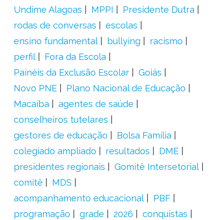
Undime Alagoas
MPPI
Presidente Dutra
rodas de conversas
escolas
ensino fundamental
bullying
racismo
perfil
Fora da Escola
Painéis da Exclusão Escolar
Goiás
Novo PNE
Plano Nacional de Educação
Macaíba
agentes de saúde
conselheiros tutelares
gestores de educação
Bolsa Família
colegiado ampliado
resultados
DME
presidentes regionais
Gomitê Intersetorial
comitê
MDS
acompanhamento educacional
PBF
programação
grade
2026
conquistas