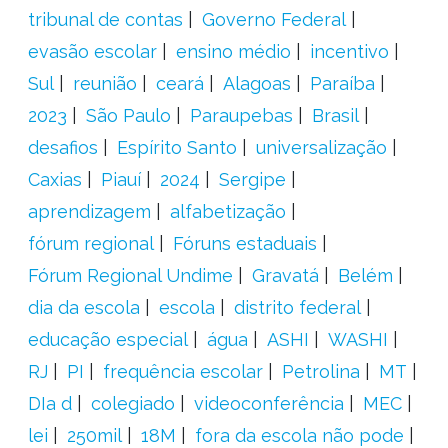
tribunal de contas
Governo Federal
evasão escolar
ensino médio
incentivo
Sul
reunião
ceará
Alagoas
Paraíba
2023
São Paulo
Paraupebas
Brasil
desafios
Espírito Santo
universalização
Caxias
Piauí
2024
Sergipe
aprendizagem
alfabetização
fórum regional
Fóruns estaduais
Fórum Regional Undime
Gravatá
Belém
dia da escola
escola
distrito federal
educação especial
água
ASHI
WASHI
RJ
PI
frequência escolar
Petrolina
MT
DIa d
colegiado
videoconferência
MEC
lei
250mil
18M
fora da escola não pode