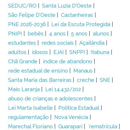
SEDUC/RO
Santa Luzia D'Oeste
São Felipe D'Oeste
Castanheiras
PNE 2026-2036
Lei da Escuta Protegida
PNIPI
bebês
4 anos
5 anos
alunos
estudantes
redes sociais
Açailândia
adultos
idosos
EJAI
SNPPI
Itabuna
Chã Grande
índice de abandono
rede estadual de ensino
Manaus
Santa Maria das Barreiras
creche
SNE
Maio Laranja
Lei 14.432/202
abuso de crianças e adolescentes
Lei Marta Isabelle
Política Estadual
regulamentação
Nova Venécia
Marechal Floriano
Guarapari
´rematrícula