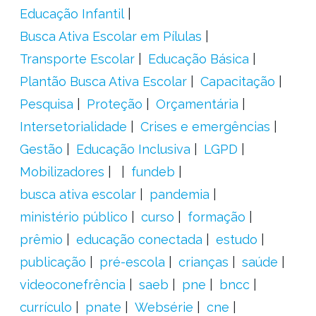
Educação Infantil
Busca Ativa Escolar em Pílulas
Transporte Escolar
Educação Básica
Plantão Busca Ativa Escolar
Capacitação
Pesquisa
Proteção
Orçamentária
Intersetorialidade
Crises e emergências
Gestão
Educação Inclusiva
LGPD
Mobilizadores
fundeb
busca ativa escolar
pandemia
ministério público
curso
formação
prêmio
educação conectada
estudo
publicação
pré-escola
crianças
saúde
videoconefrência
saeb
pne
bncc
currículo
pnate
Websérie
cne