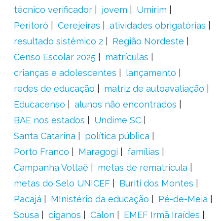
técnico verificador
jovem
Umirim
Peritoró
Cerejeiras
atividades obrigatórias
resultado sistêmico 2
Região Nordeste
Censo Escolar 2025
matrículas
crianças e adolescentes
lançamento
redes de educação
matriz de autoavaliação
Educacenso
alunos não encontrados
BAE nos estados
Undime SC
Santa Catarina
política pública
Porto Franco
Maragogi
famílias
Campanha Voltaê
metas de rematrícula
metas do Selo UNICEF
Buriti dos Montes
Pacajá
MInistério da educação
Pé-de-Meia
Sousa
ciganos
Calon
EMEF Irmã Iraídes