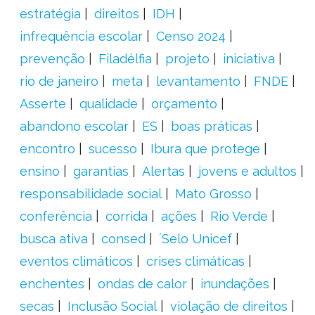
estratégia
direitos
IDH
infrequência escolar
Censo 2024
prevenção
Filadélfia
projeto
iniciativa
rio de janeiro
meta
levantamento
FNDE
Asserte
qualidade
orçamento
abandono escolar
ES
boas práticas
encontro
sucesso
Ibura que protege
ensino
garantias
Alertas
jovens e adultos
responsabilidade social
Mato Grosso
conferência
corrida
ações
Rio Verde
busca ativa
consed
´Selo Unicef
eventos climáticos
crises climáticas
enchentes
ondas de calor
inundações
secas
Inclusão Social
violação de direitos