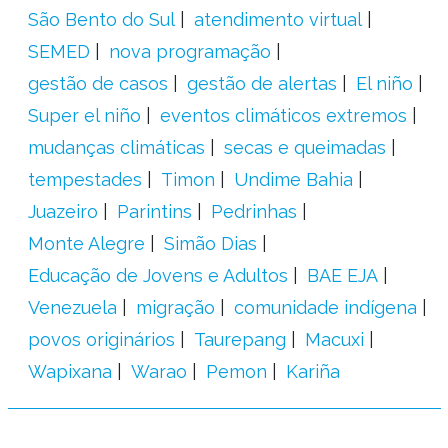
São Bento do Sul
atendimento virtual
SEMED
nova programação
gestão de casos
gestão de alertas
El niño
Super el niño
eventos climáticos extremos
mudanças climáticas
secas e queimadas
tempestades
Timon
Undime Bahia
Juazeiro
Parintins
Pedrinhas
Monte Alegre
Simão Dias
Educação de Jovens e Adultos
BAE EJA
Venezuela
migração
comunidade indígena
povos originários
Taurepang
Macuxi
Wapixana
Warao
Pemon
Kariña