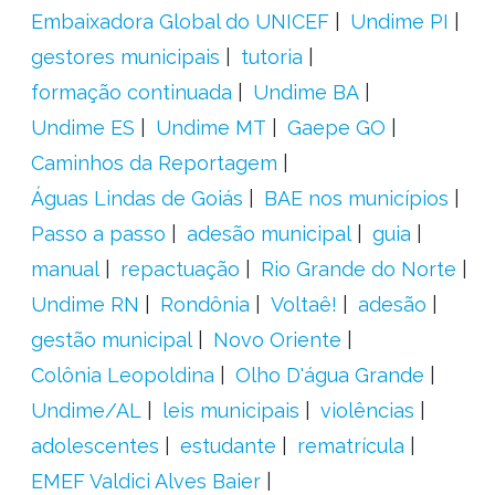
Embaixadora Global do UNICEF
Undime PI
gestores municipais
tutoria
formação continuada
Undime BA
Undime ES
Undime MT
Gaepe GO
Caminhos da Reportagem
Águas Lindas de Goiás
BAE nos municípios
Passo a passo
adesão municipal
guia
manual
repactuação
Rio Grande do Norte
Undime RN
Rondônia
Voltaê!
adesão
gestão municipal
Novo Oriente
Colônia Leopoldina
Olho D'água Grande
Undime/AL
leis municipais
violências
adolescentes
estudante
rematrícula
EMEF Valdici Alves Baier