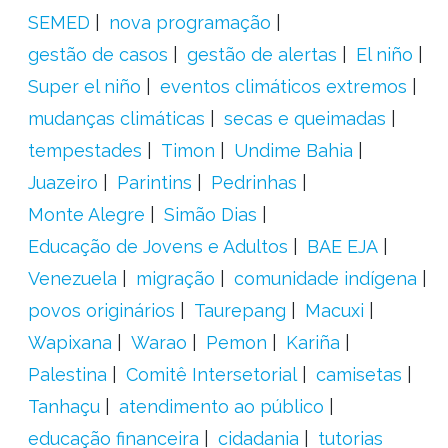
SEMED
nova programação
gestão de casos
gestão de alertas
El niño
Super el niño
eventos climáticos extremos
mudanças climáticas
secas e queimadas
tempestades
Timon
Undime Bahia
Juazeiro
Parintins
Pedrinhas
Monte Alegre
Simão Dias
Educação de Jovens e Adultos
BAE EJA
Venezuela
migração
comunidade indígena
povos originários
Taurepang
Macuxi
Wapixana
Warao
Pemon
Kariña
Palestina
Comitê Intersetorial
camisetas
Tanhaçu
atendimento ao público
educação financeira
cidadania
tutorias