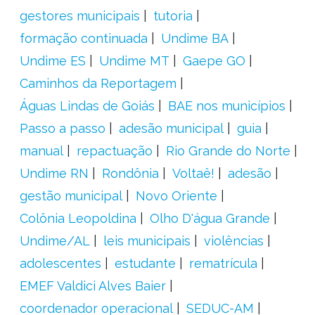
gestores municipais
tutoria
formação continuada
Undime BA
Undime ES
Undime MT
Gaepe GO
Caminhos da Reportagem
Águas Lindas de Goiás
BAE nos municípios
Passo a passo
adesão municipal
guia
manual
repactuação
Rio Grande do Norte
Undime RN
Rondônia
Voltaê!
adesão
gestão municipal
Novo Oriente
Colônia Leopoldina
Olho D'água Grande
Undime/AL
leis municipais
violências
adolescentes
estudante
rematrícula
EMEF Valdici Alves Baier
coordenador operacional
SEDUC-AM