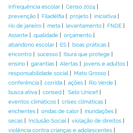
infrequência escolar
Censo 2024
prevenção
Filadélfia
projeto
iniciativa
rio de janeiro
meta
levantamento
FNDE
Asserte
qualidade
orçamento
abandono escolar
ES
boas práticas
encontro
sucesso
Ibura que protege
ensino
garantias
Alertas
jovens e adultos
responsabilidade social
Mato Grosso
conferência
corrida
ações
Rio Verde
busca ativa
consed
´Selo Unicef
eventos climáticos
crises climáticas
enchentes
ondas de calor
inundações
secas
Inclusão Social
violação de direitos
violência contra crianças e adolescentes