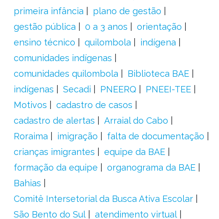
primeira infância
plano de gestão
gestão pública
0 a 3 anos
orientação
ensino técnico
quilombola
indígena
comunidades indígenas
comunidades quilombola
Biblioteca BAE
indígenas
Secadi
PNEERQ
PNEEI-TEE
Motivos
cadastro de casos
cadastro de alertas
Arraial do Cabo
Roraima
imigração
falta de documentação
crianças imigrantes
equipe da BAE
formação da equipe
organograma da BAE
Bahias
Comitê Intersetorial da Busca Ativa Escolar
São Bento do Sul
atendimento virtual