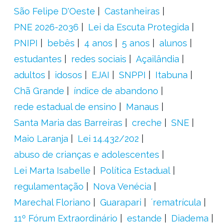
São Felipe D'Oeste
Castanheiras
PNE 2026-2036
Lei da Escuta Protegida
PNIPI
bebês
4 anos
5 anos
alunos
estudantes
redes sociais
Açailândia
adultos
idosos
EJAI
SNPPI
Itabuna
Chã Grande
índice de abandono
rede estadual de ensino
Manaus
Santa Maria das Barreiras
creche
SNE
Maio Laranja
Lei 14.432/202
abuso de crianças e adolescentes
Lei Marta Isabelle
Política Estadual
regulamentação
Nova Venécia
Marechal Floriano
Guarapari
´rematrícula
11º Fórum Extraordinário
estande
Diadema