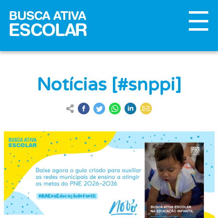
Notícias [#snppi]