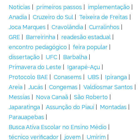
Notícias
primeiros passos
implementação
Anadia
Cruzeiro do Sul
Teixeira de Freitas
Joca Marques
Cravolândia
Curralinhos
GRE
Barreirinha
readesão estadual
encontro pedagógico
feira popular
dissertação
UFC
Barbalha
Primavera do Leste
Igarapé-Açu
Protocolo BAE
Conasems
UBS
Ipiranga
Areia
Jucás
Congemas
Valdiosmar Santos
Messias
Nova Canaã
São Roberto
Japaratinga
Assunção do Piauí
Montadas
Parauapebas
Busca Ativa Escolar no Ensino Médio
técnico verificador
jovem
Umirim