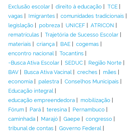
Exclusão escolar
direito à educação
TCE
vagas
Imigrantes
comunidades tradicionais
legislação
pobreza
UNICEF
ATRICON
rematrículas
Trajetória de Sucesso Escolar
materiais
criança
BAE
cogemas
encontro nacional
Tocantins
~Busca Ativa Escolar
SEDUC
Região Norte
BAV
Busca Ativa Vacinal
creches
mães
economia
palestra
Conselhos Municipais
Educação integral
educação empreendedora
mobilização
Fórum
Pará
teresina
Pernambuco
caminhada
Marajó
Gaepe
congresso
tribunal de contas
Governo Federal