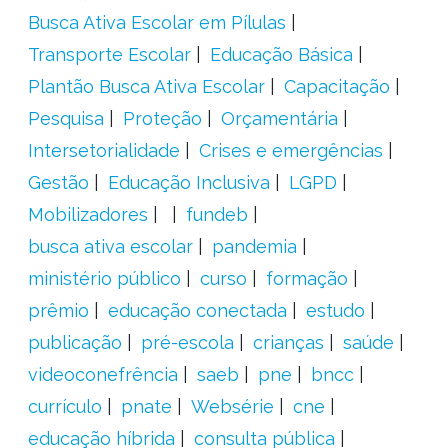
Busca Ativa Escolar em Pílulas
Transporte Escolar
Educação Básica
Plantão Busca Ativa Escolar
Capacitação
Pesquisa
Proteção
Orçamentária
Intersetorialidade
Crises e emergências
Gestão
Educação Inclusiva
LGPD
Mobilizadores
fundeb
busca ativa escolar
pandemia
ministério público
curso
formação
prêmio
educação conectada
estudo
publicação
pré-escola
crianças
saúde
videoconefrência
saeb
pne
bncc
currículo
pnate
Websérie
cne
educação híbrida
consulta pública