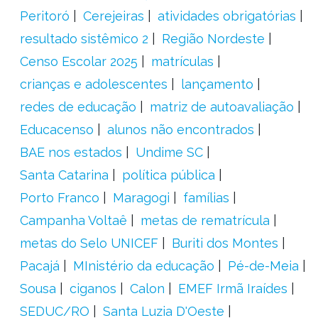
Peritoró
Cerejeiras
atividades obrigatórias
resultado sistêmico 2
Região Nordeste
Censo Escolar 2025
matrículas
crianças e adolescentes
lançamento
redes de educação
matriz de autoavaliação
Educacenso
alunos não encontrados
BAE nos estados
Undime SC
Santa Catarina
política pública
Porto Franco
Maragogi
famílias
Campanha Voltaê
metas de rematrícula
metas do Selo UNICEF
Buriti dos Montes
Pacajá
MInistério da educação
Pé-de-Meia
Sousa
ciganos
Calon
EMEF Irmã Iraídes
SEDUC/RO
Santa Luzia D'Oeste