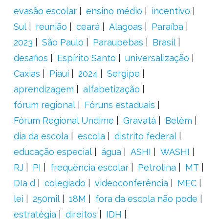
evasão escolar
ensino médio
incentivo
Sul
reunião
ceará
Alagoas
Paraíba
2023
São Paulo
Paraupebas
Brasil
desafios
Espírito Santo
universalização
Caxias
Piauí
2024
Sergipe
aprendizagem
alfabetização
fórum regional
Fóruns estaduais
Fórum Regional Undime
Gravatá
Belém
dia da escola
escola
distrito federal
educação especial
água
ASHI
WASHI
RJ
PI
frequência escolar
Petrolina
MT
DIa d
colegiado
videoconferência
MEC
lei
250mil
18M
fora da escola não pode
estratégia
direitos
IDH