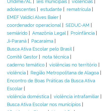
Undime/AL
leis municipais
violências
adolescentes
estudante
rematrícula
EMEF Valdici Alves Baier
coordenador operacional
SEDUC-AM
semiárido
Amazônia Legal
Proinfância
Ji-Paraná
Pacaraima
Busca Ativa Escolar pelo Brasil
Comitê Gestor
nota técnica
caderno temático
violências no território
violência
Região Metropolitana de Alagoa
Encontro de Boas Práticas da Busca Ativa
Escolar
violência doméstica
violência intrafamiliar
Busca Ativa Escolar nos municípios