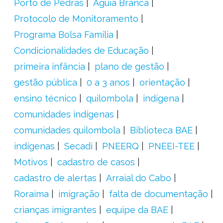
Porto de Pedras
Águia Branca
Protocolo de Monitoramento
Programa Bolsa Família
Condicionalidades de Educação
primeira infância
plano de gestão
gestão pública
0 a 3 anos
orientação
ensino técnico
quilombola
indígena
comunidades indígenas
comunidades quilombola
Biblioteca BAE
indígenas
Secadi
PNEERQ
PNEEI-TEE
Motivos
cadastro de casos
cadastro de alertas
Arraial do Cabo
Roraima
imigração
falta de documentação
crianças imigrantes
equipe da BAE