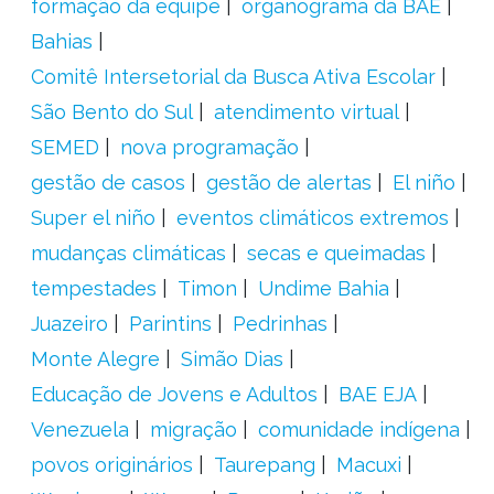
formação da equipe
organograma da BAE
Bahias
Comitê Intersetorial da Busca Ativa Escolar
São Bento do Sul
atendimento virtual
SEMED
nova programação
gestão de casos
gestão de alertas
El niño
Super el niño
eventos climáticos extremos
mudanças climáticas
secas e queimadas
tempestades
Timon
Undime Bahia
Juazeiro
Parintins
Pedrinhas
Monte Alegre
Simão Dias
Educação de Jovens e Adultos
BAE EJA
Venezuela
migração
comunidade indígena
povos originários
Taurepang
Macuxi