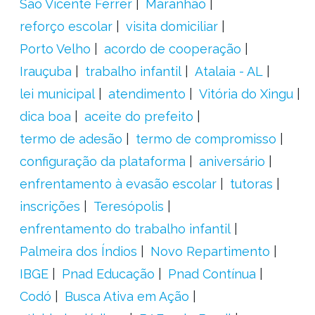
São Vicente Férrer
Maranhão
reforço escolar
visita domiciliar
Porto Velho
acordo de cooperação
Irauçuba
trabalho infantil
Atalaia - AL
lei municipal
atendimento
Vitória do Xingu
dica boa
aceite do prefeito
termo de adesão
termo de compromisso
configuração da plataforma
aniversário
enfrentamento à evasão escolar
tutoras
inscrições
Teresópolis
enfrentamento do trabalho infantil
Palmeira dos Índios
Novo Repartimento
IBGE
Pnad Educação
Pnad Contínua
Codó
Busca Ativa em Ação