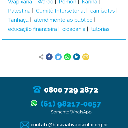
Wapixana
Warao
Pemon
Kariña
Palestina
Comitê Intersetorial
camisetas
Tanhaçu
atendimento ao público
educação financeira
cidadania
tutorias
0800 729 2872
(61) 98217-0057
Somente WhatsApp
contato@buscaativaescolar.org.br