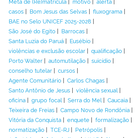
Meta de (Re)matrícula
motivo
alerta
casos
Bom Jesus das Selvas
fluxograma
BAE no Selo UNICEF 2025-2028
São José do Egito
Barrocas
Santa Luzia do Paruá
Eusébio
violências e exclusão escolar
qualificação
Porto Walter
automutilação
suicídio
conselho tutelar
cursos
Agente Comunitário
Carlos Chagas
Santo Antônio de Jesus
violência sexual
oficina
grupo focal
Serra do Mel
Caucaia
Teixeira de Freias
Campo Novo de Rondônia
Vitória da Conquista
enquete
formalização
normatização
TCE-RJ
Petrópolis