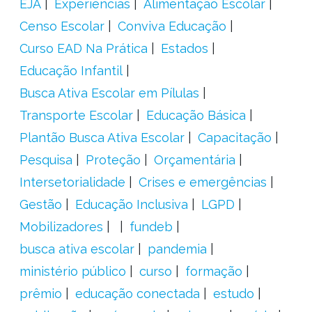
EJA
Experiências
Alimentação Escolar
Censo Escolar
Conviva Educação
Curso EAD Na Prática
Estados
Educação Infantil
Busca Ativa Escolar em Pílulas
Transporte Escolar
Educação Básica
Plantão Busca Ativa Escolar
Capacitação
Pesquisa
Proteção
Orçamentária
Intersetorialidade
Crises e emergências
Gestão
Educação Inclusiva
LGPD
Mobilizadores
fundeb
busca ativa escolar
pandemia
ministério público
curso
formação
prêmio
educação conectada
estudo