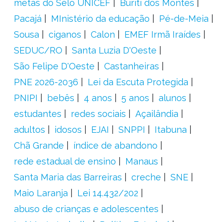
metas do Selo UNICEF
Buriti dos Montes
Pacajá
MInistério da educação
Pé-de-Meia
Sousa
ciganos
Calon
EMEF Irmã Iraídes
SEDUC/RO
Santa Luzia D'Oeste
São Felipe D'Oeste
Castanheiras
PNE 2026-2036
Lei da Escuta Protegida
PNIPI
bebês
4 anos
5 anos
alunos
estudantes
redes sociais
Açailândia
adultos
idosos
EJAI
SNPPI
Itabuna
Chã Grande
índice de abandono
rede estadual de ensino
Manaus
Santa Maria das Barreiras
creche
SNE
Maio Laranja
Lei 14.432/202
abuso de crianças e adolescentes