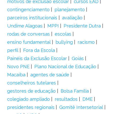
motivos de exclusão escolar
cursos EAD
contingenciamento
planejamento
parceiros institucionais
avaliação
Undime Alagoas
MPPI
Presidente Dutra
rodas de conversas
escolas
ensino fundamental
bullying
racismo
perfil
Fora da Escola
Painéis da Exclusão Escolar
Goiás
Novo PNE
Plano Nacional de Educação
Macaíba
agentes de saúde
conselheiros tutelares
gestores de educação
Bolsa Família
colegiado ampliado
resultados
DME
presidentes regionais
Gomitê Intersetorial