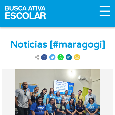
Notícias [#maragogi]