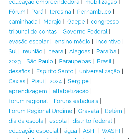
educação empreendedora
mobilização
Fórum
Pará
teresina
Pernambuco
caminhada
Marajó
Gaepe
congresso
tribunal de contas
Governo Federal
evasão escolar
ensino médio
incentivo
Sul
reunião
ceará
Alagoas
Paraíba
2023
São Paulo
Paraupebas
Brasil
desafios
Espírito Santo
universalização
Caxias
Piauí
2024
Sergipe
aprendizagem
alfabetização
fórum regional
Fóruns estaduais
Fórum Regional Undime
Gravatá
Belém
dia da escola
escola
distrito federal
educação especial
água
ASHI
WASHI