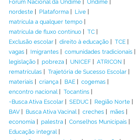
Fórum Nacional da Undime
Undime
nordeste
Plataforma
Live
matrícula a qualquer tempo
matrícula de fluxo contínuo
TC
Exclusão escolar
direito à educação
TCE
vagas
Imigrantes
comunidades tradicionais
legislação
pobreza
UNICEF
ATRICON
rematrículas
Trajetória de Sucesso Escolar
materiais
criança
BAE
cogemas
encontro nacional
Tocantins
~Busca Ativa Escolar
SEDUC
Região Norte
BAV
Busca Ativa Vacinal
creches
mães
economia
palestra
Conselhos Municipais
Educação integral