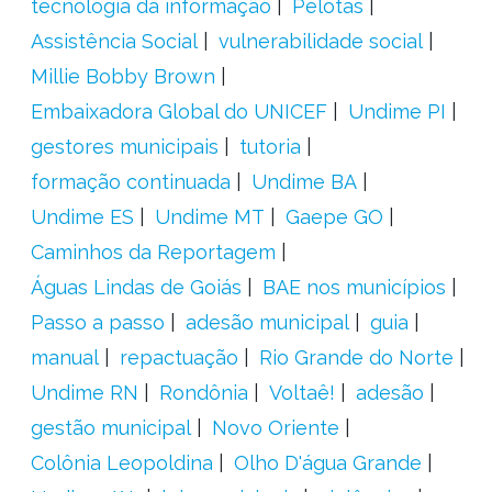
tecnologia da informação
Pelotas
Assistência Social
vulnerabilidade social
Millie Bobby Brown
Embaixadora Global do UNICEF
Undime PI
gestores municipais
tutoria
formação continuada
Undime BA
Undime ES
Undime MT
Gaepe GO
Caminhos da Reportagem
Águas Lindas de Goiás
BAE nos municípios
Passo a passo
adesão municipal
guia
manual
repactuação
Rio Grande do Norte
Undime RN
Rondônia
Voltaê!
adesão
gestão municipal
Novo Oriente
Colônia Leopoldina
Olho D'água Grande