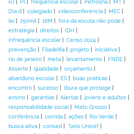
RJ
PI
frequência escolar
Petrolina
MT
DIa d
colegiado
videoconferência
MEC
lei
250mil
18M
fora da escola não pode
estratégia
direitos
IDH
infrequência escolar
Censo 2024
prevenção
Filadélfia
projeto
iniciativa
rio de janeiro
meta
levantamento
FNDE
Asserte
qualidade
orçamento
abandono escolar
ES
boas práticas
encontro
sucesso
Ibura que protege
ensino
garantias
Alertas
jovens e adultos
responsabilidade social
Mato Grosso
conferência
corrida
ações
Rio Verde
busca ativa
consed
´Selo Unicef