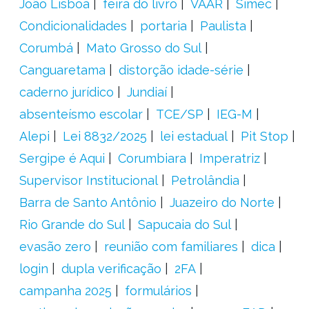
João Lisboa
feira do livro
VAAR
Simec
Condicionalidades
portaria
Paulista
Corumbá
Mato Grosso do Sul
Canguaretama
distorção idade-série
caderno jurídico
Jundiaí
absenteísmo escolar
TCE/SP
IEG-M
Alepi
Lei 8832/2025
lei estadual
Pit Stop
Sergipe é Aqui
Corumbiara
Imperatriz
Supervisor Institucional
Petrolândia
Barra de Santo Antônio
Juazeiro do Norte
Rio Grande do Sul
Sapucaia do Sul
evasão zero
reunião com familiares
dica
login
dupla verificação
2FA
campanha 2025
formulários