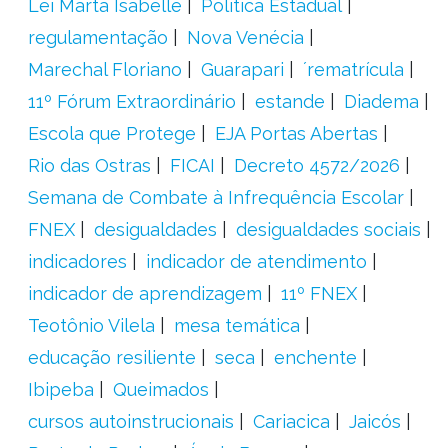
Lei Marta Isabelle
Política Estadual
regulamentação
Nova Venécia
Marechal Floriano
Guarapari
´rematrícula
11º Fórum Extraordinário
estande
Diadema
Escola que Protege
EJA Portas Abertas
Rio das Ostras
FICAI
Decreto 4572/2026
Semana de Combate à Infrequência Escolar
FNEX
desigualdades
desigualdades sociais
indicadores
indicador de atendimento
indicador de aprendizagem
11º FNEX
Teotônio Vilela
mesa temática
educação resiliente
seca
enchente
Ibipeba
Queimados
cursos autoinstrucionais
Cariacica
Jaicós