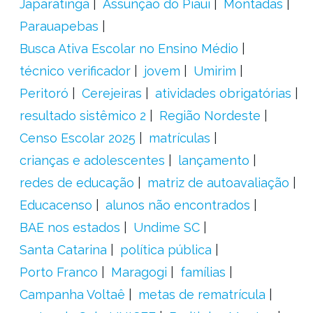
Japaratinga
Assunção do Piauí
Montadas
Parauapebas
Busca Ativa Escolar no Ensino Médio
técnico verificador
jovem
Umirim
Peritoró
Cerejeiras
atividades obrigatórias
resultado sistêmico 2
Região Nordeste
Censo Escolar 2025
matrículas
crianças e adolescentes
lançamento
redes de educação
matriz de autoavaliação
Educacenso
alunos não encontrados
BAE nos estados
Undime SC
Santa Catarina
política pública
Porto Franco
Maragogi
famílias
Campanha Voltaê
metas de rematrícula