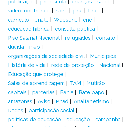
publicação
pré-escola
crianças
saúde
videoconefrência
saeb
pne
bncc
currículo
pnate
Websérie
cne
educação híbrida
consulta pública
Piso Salarial Nacional
refugiados
contato
dúvida
inep
organizações da sociedade civil
Municípios
História de vida
rede de proteção
Nacional
Educação que protege
Salas de aprendizagem
TAM
Mutirão
capitais
parcerias
Bahia
Bate papo
amazonas
Aviso
Pnad
Analfabetismo
Dados
participação social
políticas de educação
educação
campanha