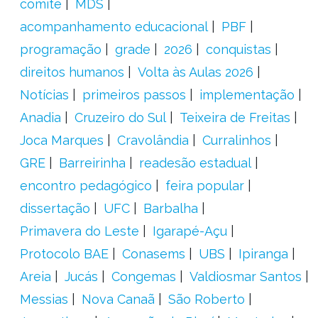
comitê
MDS
acompanhamento educacional
PBF
programação
grade
2026
conquistas
direitos humanos
Volta às Aulas 2026
Notícias
primeiros passos
implementação
Anadia
Cruzeiro do Sul
Teixeira de Freitas
Joca Marques
Cravolândia
Curralinhos
GRE
Barreirinha
readesão estadual
encontro pedagógico
feira popular
dissertação
UFC
Barbalha
Primavera do Leste
Igarapé-Açu
Protocolo BAE
Conasems
UBS
Ipiranga
Areia
Jucás
Congemas
Valdiosmar Santos
Messias
Nova Canaã
São Roberto