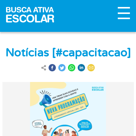
Notícias [#capacitacao]