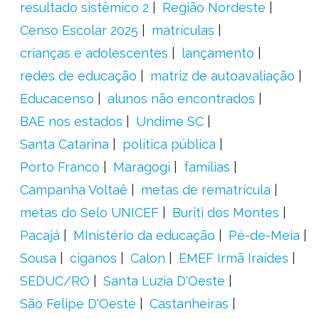
resultado sistêmico 2
Região Nordeste
Censo Escolar 2025
matrículas
crianças e adolescentes
lançamento
redes de educação
matriz de autoavaliação
Educacenso
alunos não encontrados
BAE nos estados
Undime SC
Santa Catarina
política pública
Porto Franco
Maragogi
famílias
Campanha Voltaê
metas de rematrícula
metas do Selo UNICEF
Buriti dos Montes
Pacajá
MInistério da educação
Pé-de-Meia
Sousa
ciganos
Calon
EMEF Irmã Iraídes
SEDUC/RO
Santa Luzia D'Oeste
São Felipe D'Oeste
Castanheiras