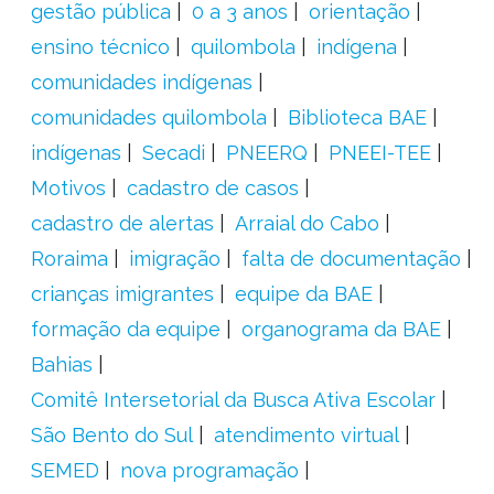
gestão pública
0 a 3 anos
orientação
ensino técnico
quilombola
indígena
comunidades indígenas
comunidades quilombola
Biblioteca BAE
indígenas
Secadi
PNEERQ
PNEEI-TEE
Motivos
cadastro de casos
cadastro de alertas
Arraial do Cabo
Roraima
imigração
falta de documentação
crianças imigrantes
equipe da BAE
formação da equipe
organograma da BAE
Bahias
Comitê Intersetorial da Busca Ativa Escolar
São Bento do Sul
atendimento virtual
SEMED
nova programação