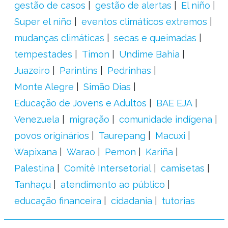
gestão de casos
gestão de alertas
El niño
Super el niño
eventos climáticos extremos
mudanças climáticas
secas e queimadas
tempestades
Timon
Undime Bahia
Juazeiro
Parintins
Pedrinhas
Monte Alegre
Simão Dias
Educação de Jovens e Adultos
BAE EJA
Venezuela
migração
comunidade indígena
povos originários
Taurepang
Macuxi
Wapixana
Warao
Pemon
Kariña
Palestina
Comitê Intersetorial
camisetas
Tanhaçu
atendimento ao público
educação financeira
cidadania
tutorias