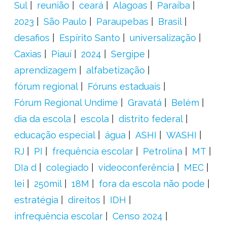
Sul
reunião
ceará
Alagoas
Paraíba
2023
São Paulo
Paraupebas
Brasil
desafios
Espírito Santo
universalização
Caxias
Piauí
2024
Sergipe
aprendizagem
alfabetização
fórum regional
Fóruns estaduais
Fórum Regional Undime
Gravatá
Belém
dia da escola
escola
distrito federal
educação especial
água
ASHI
WASHI
RJ
PI
frequência escolar
Petrolina
MT
DIa d
colegiado
videoconferência
MEC
lei
250mil
18M
fora da escola não pode
estratégia
direitos
IDH
infrequência escolar
Censo 2024