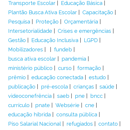
Transporte Escolar
Educação Básica
Plantão Busca Ativa Escolar
Capacitação
Pesquisa
Proteção
Orçamentária
Intersetorialidade
Crises e emergências
Gestão
Educação Inclusiva
LGPD
Mobilizadores
fundeb
busca ativa escolar
pandemia
ministério público
curso
formação
prêmio
educação conectada
estudo
publicação
pré-escola
crianças
saúde
videoconefrência
saeb
pne
bncc
currículo
pnate
Websérie
cne
educação híbrida
consulta pública
Piso Salarial Nacional
refugiados
contato