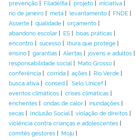
prevenção
Filadélfia
projeto
iniciativa
rio de janeiro
meta
levantamento
FNDE
Asserte
qualidade
orçamento
abandono escolar
ES
boas práticas
encontro
sucesso
Ibura que protege
ensino
garantias
Alertas
jovens e adultos
responsabilidade social
Mato Grosso
conferência
corrida
ações
Rio Verde
busca ativa
consed
´Selo Unicef
eventos climáticos
crises climáticas
enchentes
ondas de calor
inundações
secas
Inclusão Social
violação de direitos
violência contra crianças e adolescentes
comitês gestores
Moju