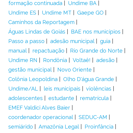
formação continuada
Undime BA
Undime ES
Undime MT
Gaepe GO
Caminhos da Reportagem
Águas Lindas de Goiás
BAE nos municípios
Passo a passo
adesão municipal
guia
manual
repactuação
Rio Grande do Norte
Undime RN
Rondônia
Voltaê!
adesão
gestão municipal
Novo Oriente
Colônia Leopoldina
Olho D'água Grande
Undime/AL
leis municipais
violências
adolescentes
estudante
rematrícula
EMEF Valdici Alves Baier
coordenador operacional
SEDUC-AM
semiárido
Amazônia Legal
Proinfância