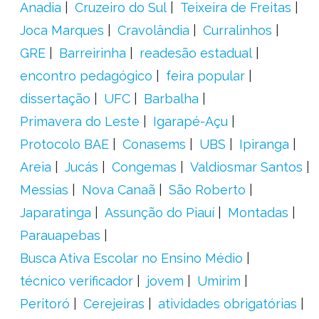
Anadia
Cruzeiro do Sul
Teixeira de Freitas
Joca Marques
Cravolândia
Curralinhos
GRE
Barreirinha
readesão estadual
encontro pedagógico
feira popular
dissertação
UFC
Barbalha
Primavera do Leste
Igarapé-Açu
Protocolo BAE
Conasems
UBS
Ipiranga
Areia
Jucás
Congemas
Valdiosmar Santos
Messias
Nova Canaã
São Roberto
Japaratinga
Assunção do Piauí
Montadas
Parauapebas
Busca Ativa Escolar no Ensino Médio
técnico verificador
jovem
Umirim
Peritoró
Cerejeiras
atividades obrigatórias