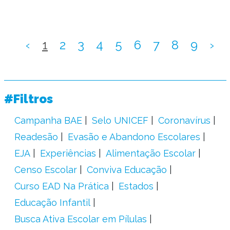
‹
1
2
3
4
5
6
7
8
9
›
#Filtros
Campanha BAE
Selo UNICEF
Coronavírus
Readesão
Evasão e Abandono Escolares
EJA
Experiências
Alimentação Escolar
Censo Escolar
Conviva Educação
Curso EAD Na Prática
Estados
Educação Infantil
Busca Ativa Escolar em Pílulas