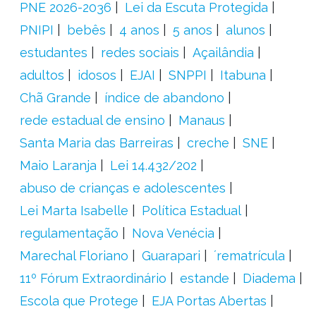
PNE 2026-2036
Lei da Escuta Protegida
PNIPI
bebês
4 anos
5 anos
alunos
estudantes
redes sociais
Açailândia
adultos
idosos
EJAI
SNPPI
Itabuna
Chã Grande
índice de abandono
rede estadual de ensino
Manaus
Santa Maria das Barreiras
creche
SNE
Maio Laranja
Lei 14.432/202
abuso de crianças e adolescentes
Lei Marta Isabelle
Política Estadual
regulamentação
Nova Venécia
Marechal Floriano
Guarapari
´rematrícula
11º Fórum Extraordinário
estande
Diadema
Escola que Protege
EJA Portas Abertas