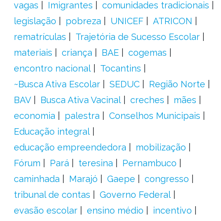
vagas
Imigrantes
comunidades tradicionais
legislação
pobreza
UNICEF
ATRICON
rematrículas
Trajetória de Sucesso Escolar
materiais
criança
BAE
cogemas
encontro nacional
Tocantins
~Busca Ativa Escolar
SEDUC
Região Norte
BAV
Busca Ativa Vacinal
creches
mães
economia
palestra
Conselhos Municipais
Educação integral
educação empreendedora
mobilização
Fórum
Pará
teresina
Pernambuco
caminhada
Marajó
Gaepe
congresso
tribunal de contas
Governo Federal
evasão escolar
ensino médio
incentivo