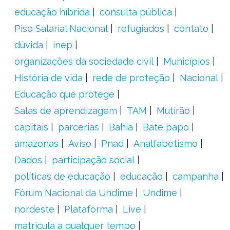
educação híbrida
consulta pública
Piso Salarial Nacional
refugiados
contato
dúvida
inep
organizações da sociedade civil
Municípios
História de vida
rede de proteção
Nacional
Educação que protege
Salas de aprendizagem
TAM
Mutirão
capitais
parcerias
Bahia
Bate papo
amazonas
Aviso
Pnad
Analfabetismo
Dados
participação social
políticas de educação
educação
campanha
Fórum Nacional da Undime
Undime
nordeste
Plataforma
Live
matrícula a qualquer tempo