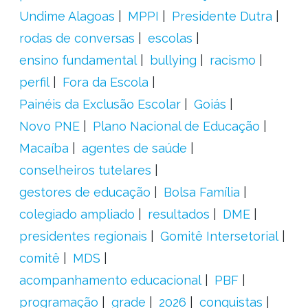
Undime Alagoas
MPPI
Presidente Dutra
rodas de conversas
escolas
ensino fundamental
bullying
racismo
perfil
Fora da Escola
Painéis da Exclusão Escolar
Goiás
Novo PNE
Plano Nacional de Educação
Macaíba
agentes de saúde
conselheiros tutelares
gestores de educação
Bolsa Família
colegiado ampliado
resultados
DME
presidentes regionais
Gomitê Intersetorial
comitê
MDS
acompanhamento educacional
PBF
programação
grade
2026
conquistas