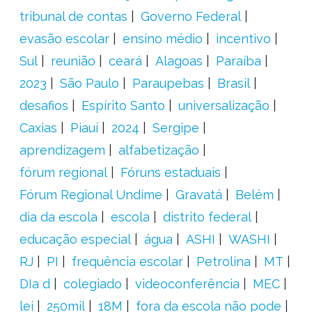
tribunal de contas
Governo Federal
evasão escolar
ensino médio
incentivo
Sul
reunião
ceará
Alagoas
Paraíba
2023
São Paulo
Paraupebas
Brasil
desafios
Espírito Santo
universalização
Caxias
Piauí
2024
Sergipe
aprendizagem
alfabetização
fórum regional
Fóruns estaduais
Fórum Regional Undime
Gravatá
Belém
dia da escola
escola
distrito federal
educação especial
água
ASHI
WASHI
RJ
PI
frequência escolar
Petrolina
MT
DIa d
colegiado
videoconferência
MEC
lei
250mil
18M
fora da escola não pode