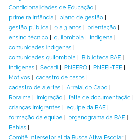
Condicionalidades de Educação
primeira infância
plano de gestão
gestão pública
0 a 3 anos
orientação
ensino técnico
quilombola
indígena
comunidades indígenas
comunidades quilombola
Biblioteca BAE
indígenas
Secadi
PNEERQ
PNEEI-TEE
Motivos
cadastro de casos
cadastro de alertas
Arraial do Cabo
Roraima
imigração
falta de documentação
crianças imigrantes
equipe da BAE
formação da equipe
organograma da BAE
Bahias
Comitê Intersetorial da Busca Ativa Escolar