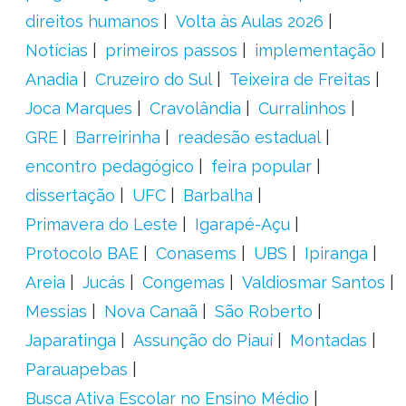
direitos humanos
Volta às Aulas 2026
Notícias
primeiros passos
implementação
Anadia
Cruzeiro do Sul
Teixeira de Freitas
Joca Marques
Cravolândia
Curralinhos
GRE
Barreirinha
readesão estadual
encontro pedagógico
feira popular
dissertação
UFC
Barbalha
Primavera do Leste
Igarapé-Açu
Protocolo BAE
Conasems
UBS
Ipiranga
Areia
Jucás
Congemas
Valdiosmar Santos
Messias
Nova Canaã
São Roberto
Japaratinga
Assunção do Piauí
Montadas
Parauapebas
Busca Ativa Escolar no Ensino Médio