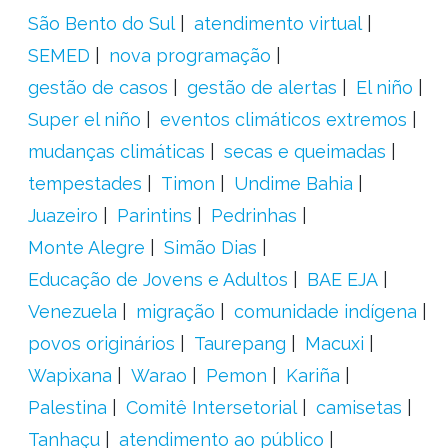
São Bento do Sul
atendimento virtual
SEMED
nova programação
gestão de casos
gestão de alertas
El niño
Super el niño
eventos climáticos extremos
mudanças climáticas
secas e queimadas
tempestades
Timon
Undime Bahia
Juazeiro
Parintins
Pedrinhas
Monte Alegre
Simão Dias
Educação de Jovens e Adultos
BAE EJA
Venezuela
migração
comunidade indígena
povos originários
Taurepang
Macuxi
Wapixana
Warao
Pemon
Kariña
Palestina
Comitê Intersetorial
camisetas
Tanhaçu
atendimento ao público