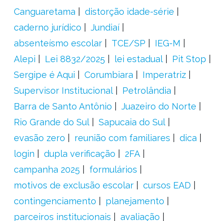
Canguaretama
distorção idade-série
caderno jurídico
Jundiaí
absenteísmo escolar
TCE/SP
IEG-M
Alepi
Lei 8832/2025
lei estadual
Pit Stop
Sergipe é Aqui
Corumbiara
Imperatriz
Supervisor Institucional
Petrolândia
Barra de Santo Antônio
Juazeiro do Norte
Rio Grande do Sul
Sapucaia do Sul
evasão zero
reunião com familiares
dica
login
dupla verificação
2FA
campanha 2025
formulários
motivos de exclusão escolar
cursos EAD
contingenciamento
planejamento
parceiros institucionais
avaliação