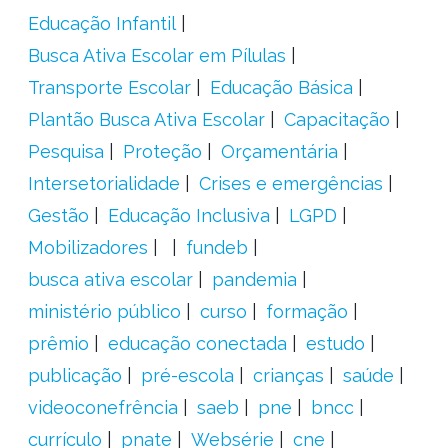
Educação Infantil
Busca Ativa Escolar em Pílulas
Transporte Escolar
Educação Básica
Plantão Busca Ativa Escolar
Capacitação
Pesquisa
Proteção
Orçamentária
Intersetorialidade
Crises e emergências
Gestão
Educação Inclusiva
LGPD
Mobilizadores
fundeb
busca ativa escolar
pandemia
ministério público
curso
formação
prêmio
educação conectada
estudo
publicação
pré-escola
crianças
saúde
videoconefrência
saeb
pne
bncc
currículo
pnate
Websérie
cne