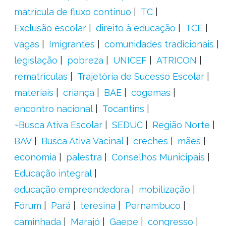
matrícula de fluxo contínuo
TC
Exclusão escolar
direito à educação
TCE
vagas
Imigrantes
comunidades tradicionais
legislação
pobreza
UNICEF
ATRICON
rematrículas
Trajetória de Sucesso Escolar
materiais
criança
BAE
cogemas
encontro nacional
Tocantins
~Busca Ativa Escolar
SEDUC
Região Norte
BAV
Busca Ativa Vacinal
creches
mães
economia
palestra
Conselhos Municipais
Educação integral
educação empreendedora
mobilização
Fórum
Pará
teresina
Pernambuco
caminhada
Marajó
Gaepe
congresso