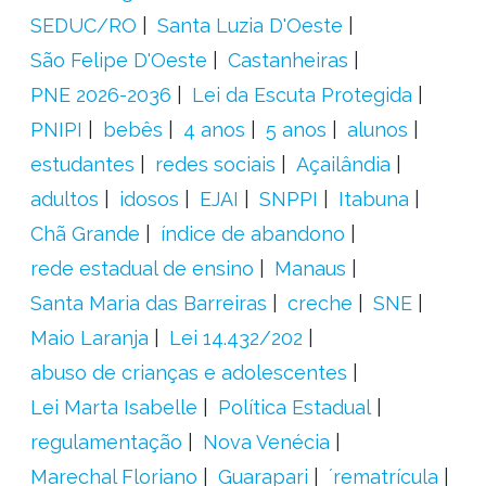
SEDUC/RO
Santa Luzia D'Oeste
São Felipe D'Oeste
Castanheiras
PNE 2026-2036
Lei da Escuta Protegida
PNIPI
bebês
4 anos
5 anos
alunos
estudantes
redes sociais
Açailândia
adultos
idosos
EJAI
SNPPI
Itabuna
Chã Grande
índice de abandono
rede estadual de ensino
Manaus
Santa Maria das Barreiras
creche
SNE
Maio Laranja
Lei 14.432/202
abuso de crianças e adolescentes
Lei Marta Isabelle
Política Estadual
regulamentação
Nova Venécia
Marechal Floriano
Guarapari
´rematrícula