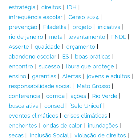
estratégia
direitos
IDH
infrequência escolar
Censo 2024
prevenção
Filadélfia
projeto
iniciativa
rio de janeiro
meta
levantamento
FNDE
Asserte
qualidade
orçamento
abandono escolar
ES
boas práticas
encontro
sucesso
Ibura que protege
ensino
garantias
Alertas
jovens e adultos
responsabilidade social
Mato Grosso
conferência
corrida
ações
Rio Verde
busca ativa
consed
´Selo Unicef
eventos climáticos
crises climáticas
enchentes
ondas de calor
inundações
secas
Inclusão Social
violação de direitos