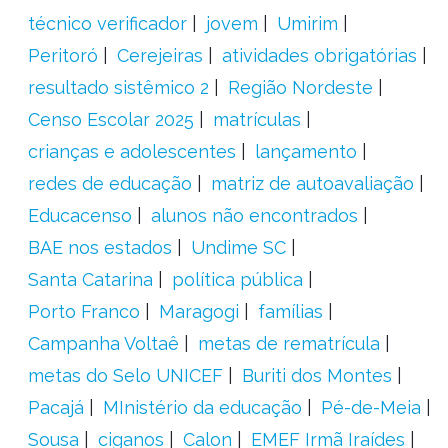
técnico verificador
jovem
Umirim
Peritoró
Cerejeiras
atividades obrigatórias
resultado sistêmico 2
Região Nordeste
Censo Escolar 2025
matrículas
crianças e adolescentes
lançamento
redes de educação
matriz de autoavaliação
Educacenso
alunos não encontrados
BAE nos estados
Undime SC
Santa Catarina
política pública
Porto Franco
Maragogi
famílias
Campanha Voltaê
metas de rematrícula
metas do Selo UNICEF
Buriti dos Montes
Pacajá
MInistério da educação
Pé-de-Meia
Sousa
ciganos
Calon
EMEF Irmã Iraídes