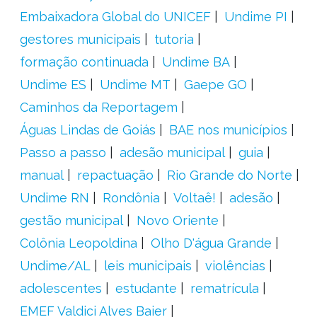
Embaixadora Global do UNICEF
Undime PI
gestores municipais
tutoria
formação continuada
Undime BA
Undime ES
Undime MT
Gaepe GO
Caminhos da Reportagem
Águas Lindas de Goiás
BAE nos municípios
Passo a passo
adesão municipal
guia
manual
repactuação
Rio Grande do Norte
Undime RN
Rondônia
Voltaê!
adesão
gestão municipal
Novo Oriente
Colônia Leopoldina
Olho D'água Grande
Undime/AL
leis municipais
violências
adolescentes
estudante
rematrícula
EMEF Valdici Alves Baier