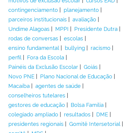
motivos de exclusão escolar
cursos EAD
contingenciamento
planejamento
parceiros institucionais
avaliação
Undime Alagoas
MPPI
Presidente Dutra
rodas de conversas
escolas
ensino fundamental
bullying
racismo
perfil
Fora da Escola
Painéis da Exclusão Escolar
Goiás
Novo PNE
Plano Nacional de Educação
Macaíba
agentes de saúde
conselheiros tutelares
gestores de educação
Bolsa Família
colegiado ampliado
resultados
DME
presidentes regionais
Gomitê Intersetorial