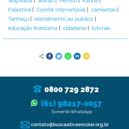
Wapixana
Warao
Pemon
Kariña
Palestina
Comitê Intersetorial
camisetas
Tanhaçu
atendimento ao público
educação financeira
cidadania
tutorias
0800 729 2872
(61) 98217-0057
Somente WhatsApp
contato@buscaativaescolar.org.br