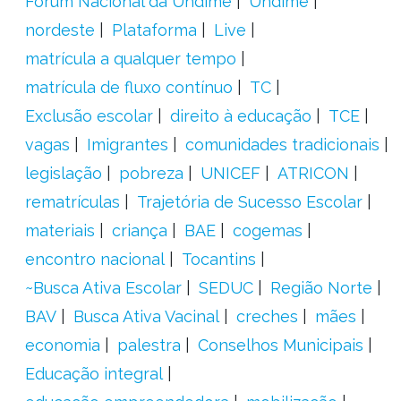
Fórum Nacional da Undime
Undime
nordeste
Plataforma
Live
matrícula a qualquer tempo
matrícula de fluxo contínuo
TC
Exclusão escolar
direito à educação
TCE
vagas
Imigrantes
comunidades tradicionais
legislação
pobreza
UNICEF
ATRICON
rematrículas
Trajetória de Sucesso Escolar
materiais
criança
BAE
cogemas
encontro nacional
Tocantins
~Busca Ativa Escolar
SEDUC
Região Norte
BAV
Busca Ativa Vacinal
creches
mães
economia
palestra
Conselhos Municipais
Educação integral