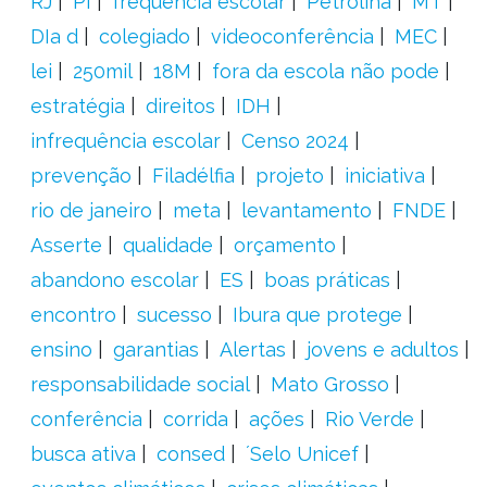
RJ
PI
frequência escolar
Petrolina
MT
DIa d
colegiado
videoconferência
MEC
lei
250mil
18M
fora da escola não pode
estratégia
direitos
IDH
infrequência escolar
Censo 2024
prevenção
Filadélfia
projeto
iniciativa
rio de janeiro
meta
levantamento
FNDE
Asserte
qualidade
orçamento
abandono escolar
ES
boas práticas
encontro
sucesso
Ibura que protege
ensino
garantias
Alertas
jovens e adultos
responsabilidade social
Mato Grosso
conferência
corrida
ações
Rio Verde
busca ativa
consed
´Selo Unicef