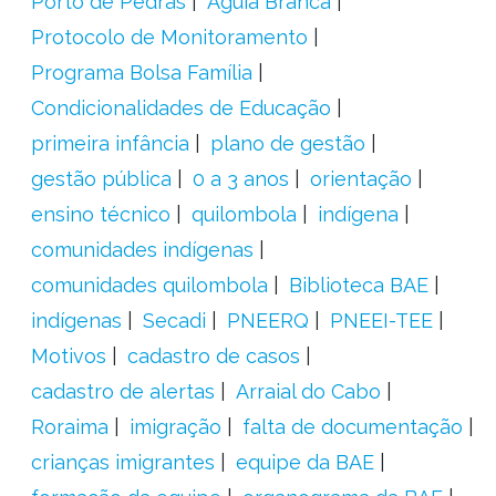
Porto de Pedras
Águia Branca
Protocolo de Monitoramento
Programa Bolsa Família
Condicionalidades de Educação
primeira infância
plano de gestão
gestão pública
0 a 3 anos
orientação
ensino técnico
quilombola
indígena
comunidades indígenas
comunidades quilombola
Biblioteca BAE
indígenas
Secadi
PNEERQ
PNEEI-TEE
Motivos
cadastro de casos
cadastro de alertas
Arraial do Cabo
Roraima
imigração
falta de documentação
crianças imigrantes
equipe da BAE