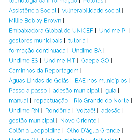
tecnologia da informação
Pelotas
Assistência Social
vulnerabilidade social
Millie Bobby Brown
Embaixadora Global do UNICEF
Undime PI
gestores municipais
tutoria
formação continuada
Undime BA
Undime ES
Undime MT
Gaepe GO
Caminhos da Reportagem
Águas Lindas de Goiás
BAE nos municípios
Passo a passo
adesão municipal
guia
manual
repactuação
Rio Grande do Norte
Undime RN
Rondônia
Voltaê!
adesão
gestão municipal
Novo Oriente
Colônia Leopoldina
Olho D'água Grande