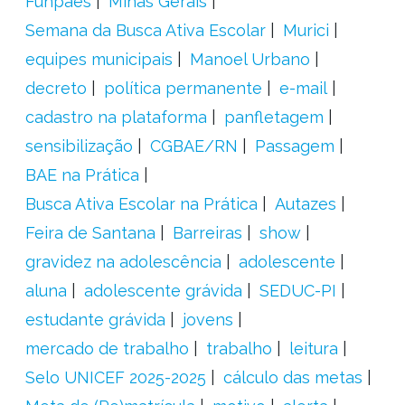
Funpaes
Minas Gerais
Semana da Busca Ativa Escolar
Murici
equipes municipais
Manoel Urbano
decreto
política permanente
e-mail
cadastro na plataforma
panfletagem
sensibilização
CGBAE/RN
Passagem
BAE na Prática
Busca Ativa Escolar na Prática
Autazes
Feira de Santana
Barreiras
show
gravidez na adolescência
adolescente
aluna
adolescente grávida
SEDUC-PI
estudante grávida
jovens
mercado de trabalho
trabalho
leitura
Selo UNICEF 2025-2025
cálculo das metas