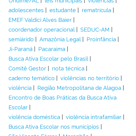
Undime/AL
leis municipais
violências
adolescentes
estudante
rematrícula
EMEF Valdici Alves Baier
coordenador operacional
SEDUC-AM
semiárido
Amazônia Legal
Proinfância
Ji-Paraná
Pacaraima
Busca Ativa Escolar pelo Brasil
Comitê Gestor
nota técnica
caderno temático
violências no território
violência
Região Metropolitana de Alagoa
Encontro de Boas Práticas da Busca Ativa
Escolar
violência doméstica
violência intrafamiliar
Busca Ativa Escolar nos municípios