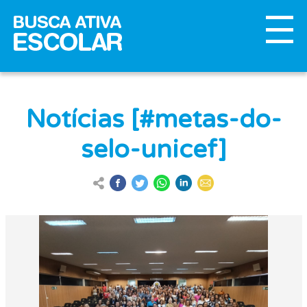
Notícias [#metas-do-
selo-unicef]