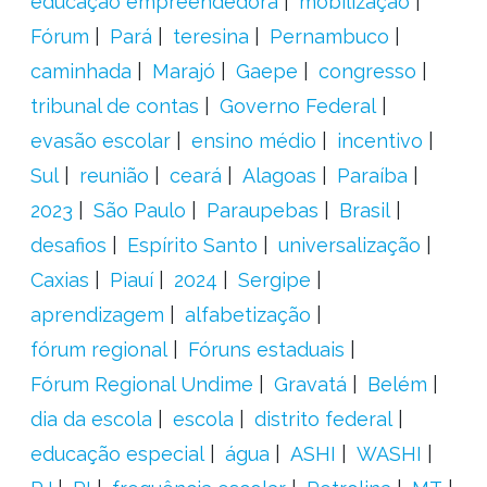
educação empreendedora
mobilização
Fórum
Pará
teresina
Pernambuco
caminhada
Marajó
Gaepe
congresso
tribunal de contas
Governo Federal
evasão escolar
ensino médio
incentivo
Sul
reunião
ceará
Alagoas
Paraíba
2023
São Paulo
Paraupebas
Brasil
desafios
Espírito Santo
universalização
Caxias
Piauí
2024
Sergipe
aprendizagem
alfabetização
fórum regional
Fóruns estaduais
Fórum Regional Undime
Gravatá
Belém
dia da escola
escola
distrito federal
educação especial
água
ASHI
WASHI