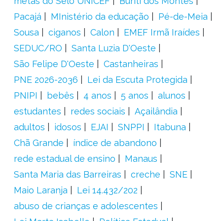
metas do Selo UNICEF
Buriti dos Montes
Pacajá
MInistério da educação
Pé-de-Meia
Sousa
ciganos
Calon
EMEF Irmã Iraídes
SEDUC/RO
Santa Luzia D'Oeste
São Felipe D'Oeste
Castanheiras
PNE 2026-2036
Lei da Escuta Protegida
PNIPI
bebês
4 anos
5 anos
alunos
estudantes
redes sociais
Açailândia
adultos
idosos
EJAI
SNPPI
Itabuna
Chã Grande
índice de abandono
rede estadual de ensino
Manaus
Santa Maria das Barreiras
creche
SNE
Maio Laranja
Lei 14.432/202
abuso de crianças e adolescentes