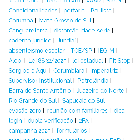
João Lisboa
feira do livro
VAAR
Simec
Condicionalidades
portaria
Paulista
Corumbá
Mato Grosso do Sul
Canguaretama
distorção idade-série
caderno jurídico
Jundiaí
absenteísmo escolar
TCE/SP
IEG-M
Alepi
Lei 8832/2025
lei estadual
Pit Stop
Sergipe é Aqui
Corumbiara
Imperatriz
Supervisor Institucional
Petrolândia
Barra de Santo Antônio
Juazeiro do Norte
Rio Grande do Sul
Sapucaia do Sul
evasão zero
reunião com familiares
dica
login
dupla verificação
2FA
campanha 2025
formulários