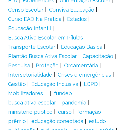
EJA
Experiências
Alimentação Escolar
Censo Escolar
Conviva Educação
Curso EAD Na Prática
Estados
Educação Infantil
Busca Ativa Escolar em Pílulas
Transporte Escolar
Educação Básica
Plantão Busca Ativa Escolar
Capacitação
Pesquisa
Proteção
Orçamentária
Intersetorialidade
Crises e emergências
Gestão
Educação Inclusiva
LGPD
Mobilizadores
fundeb
busca ativa escolar
pandemia
ministério público
curso
formação
prêmio
educação conectada
estudo