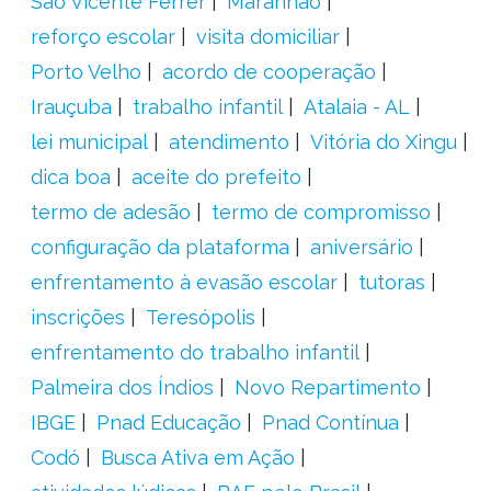
São Vicente Férrer
Maranhão
reforço escolar
visita domiciliar
Porto Velho
acordo de cooperação
Irauçuba
trabalho infantil
Atalaia - AL
lei municipal
atendimento
Vitória do Xingu
dica boa
aceite do prefeito
termo de adesão
termo de compromisso
configuração da plataforma
aniversário
enfrentamento à evasão escolar
tutoras
inscrições
Teresópolis
enfrentamento do trabalho infantil
Palmeira dos Índios
Novo Repartimento
IBGE
Pnad Educação
Pnad Contínua
Codó
Busca Ativa em Ação