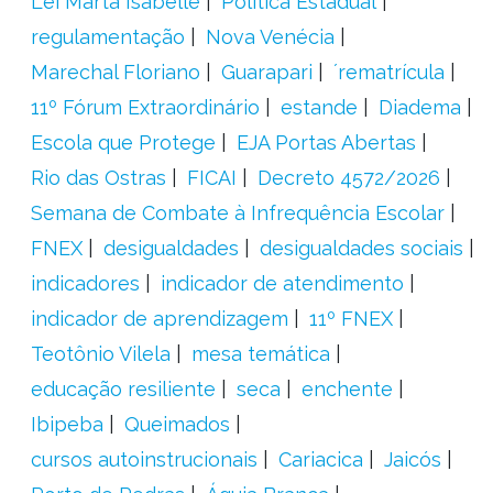
Lei Marta Isabelle
Política Estadual
regulamentação
Nova Venécia
Marechal Floriano
Guarapari
´rematrícula
11º Fórum Extraordinário
estande
Diadema
Escola que Protege
EJA Portas Abertas
Rio das Ostras
FICAI
Decreto 4572/2026
Semana de Combate à Infrequência Escolar
FNEX
desigualdades
desigualdades sociais
indicadores
indicador de atendimento
indicador de aprendizagem
11º FNEX
Teotônio Vilela
mesa temática
educação resiliente
seca
enchente
Ibipeba
Queimados
cursos autoinstrucionais
Cariacica
Jaicós