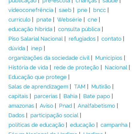
publicação
pré-escola
crianças
saúde
videoconefrência
saeb
pne
bncc
currículo
pnate
Websérie
cne
educação híbrida
consulta pública
Piso Salarial Nacional
refugiados
contato
dúvida
inep
organizações da sociedade civil
Municípios
História de vida
rede de proteção
Nacional
Educação que protege
Salas de aprendizagem
TAM
Mutirão
capitais
parcerias
Bahia
Bate papo
amazonas
Aviso
Pnad
Analfabetismo
Dados
participação social
políticas de educação
educação
campanha