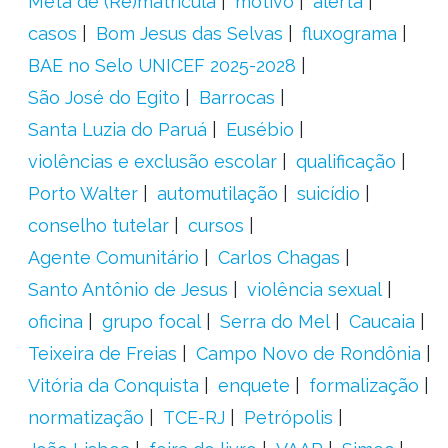
Meta de (Re)matrícula
motivo
alerta
casos
Bom Jesus das Selvas
fluxograma
BAE no Selo UNICEF 2025-2028
São José do Egito
Barrocas
Santa Luzia do Paruá
Eusébio
violências e exclusão escolar
qualificação
Porto Walter
automutilação
suicídio
conselho tutelar
cursos
Agente Comunitário
Carlos Chagas
Santo Antônio de Jesus
violência sexual
oficina
grupo focal
Serra do Mel
Caucaia
Teixeira de Freias
Campo Novo de Rondônia
Vitória da Conquista
enquete
formalização
normatização
TCE-RJ
Petrópolis