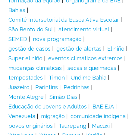
formação da equipe
organograma da BAE
Bahias
Comitê Intersetorial da Busca Ativa Escolar
São Bento do Sul
atendimento virtual
SEMED
nova programação
gestão de casos
gestão de alertas
El niño
Super el niño
eventos climáticos extremos
mudanças climáticas
secas e queimadas
tempestades
Timon
Undime Bahia
Juazeiro
Parintins
Pedrinhas
Monte Alegre
Simão Dias
Educação de Jovens e Adultos
BAE EJA
Venezuela
migração
comunidade indígena
povos originários
Taurepang
Macuxi