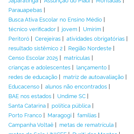
Japaratinga
Assunção do Piauí
Montadas
Parauapebas
Busca Ativa Escolar no Ensino Médio
técnico verificador
jovem
Umirim
Peritoró
Cerejeiras
atividades obrigatórias
resultado sistêmico 2
Região Nordeste
Censo Escolar 2025
matrículas
crianças e adolescentes
lançamento
redes de educação
matriz de autoavaliação
Educacenso
alunos não encontrados
BAE nos estados
Undime SC
Santa Catarina
política pública
Porto Franco
Maragogi
famílias
Campanha Voltaê
metas de rematrícula