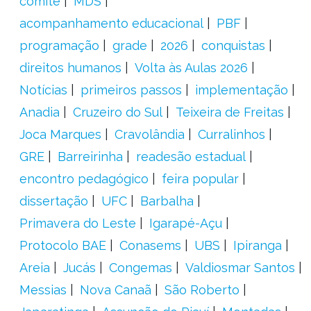
comitê
MDS
acompanhamento educacional
PBF
programação
grade
2026
conquistas
direitos humanos
Volta às Aulas 2026
Notícias
primeiros passos
implementação
Anadia
Cruzeiro do Sul
Teixeira de Freitas
Joca Marques
Cravolândia
Curralinhos
GRE
Barreirinha
readesão estadual
encontro pedagógico
feira popular
dissertação
UFC
Barbalha
Primavera do Leste
Igarapé-Açu
Protocolo BAE
Conasems
UBS
Ipiranga
Areia
Jucás
Congemas
Valdiosmar Santos
Messias
Nova Canaã
São Roberto