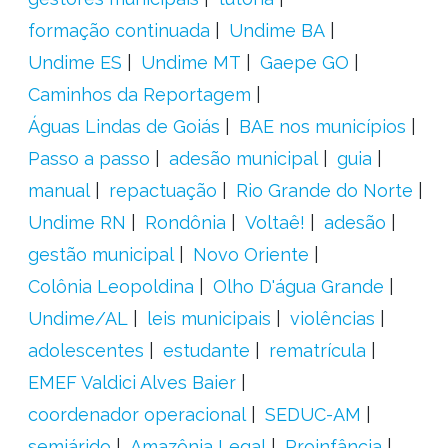
formação continuada
Undime BA
Undime ES
Undime MT
Gaepe GO
Caminhos da Reportagem
Águas Lindas de Goiás
BAE nos municípios
Passo a passo
adesão municipal
guia
manual
repactuação
Rio Grande do Norte
Undime RN
Rondônia
Voltaê!
adesão
gestão municipal
Novo Oriente
Colônia Leopoldina
Olho D'água Grande
Undime/AL
leis municipais
violências
adolescentes
estudante
rematrícula
EMEF Valdici Alves Baier
coordenador operacional
SEDUC-AM
semiárido
Amazônia Legal
Proinfância