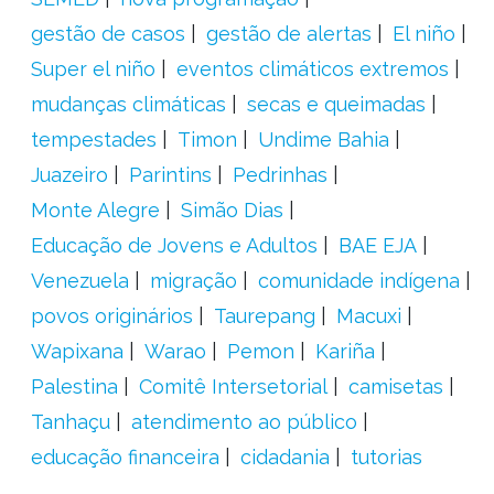
gestão de casos
gestão de alertas
El niño
Super el niño
eventos climáticos extremos
mudanças climáticas
secas e queimadas
tempestades
Timon
Undime Bahia
Juazeiro
Parintins
Pedrinhas
Monte Alegre
Simão Dias
Educação de Jovens e Adultos
BAE EJA
Venezuela
migração
comunidade indígena
povos originários
Taurepang
Macuxi
Wapixana
Warao
Pemon
Kariña
Palestina
Comitê Intersetorial
camisetas
Tanhaçu
atendimento ao público
educação financeira
cidadania
tutorias