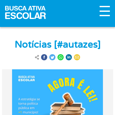
Notícias [#autazes]