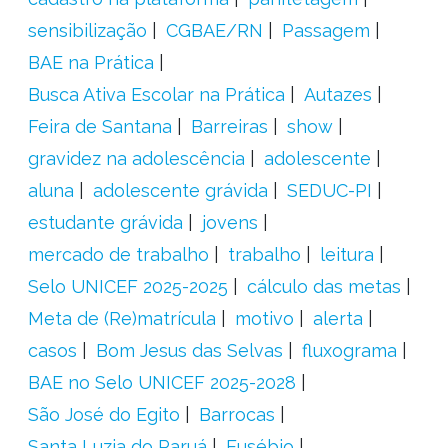
sensibilização
CGBAE/RN
Passagem
BAE na Prática
Busca Ativa Escolar na Prática
Autazes
Feira de Santana
Barreiras
show
gravidez na adolescência
adolescente
aluna
adolescente grávida
SEDUC-PI
estudante grávida
jovens
mercado de trabalho
trabalho
leitura
Selo UNICEF 2025-2025
cálculo das metas
Meta de (Re)matrícula
motivo
alerta
casos
Bom Jesus das Selvas
fluxograma
BAE no Selo UNICEF 2025-2028
São José do Egito
Barrocas
Santa Luzia do Paruá
Eusébio