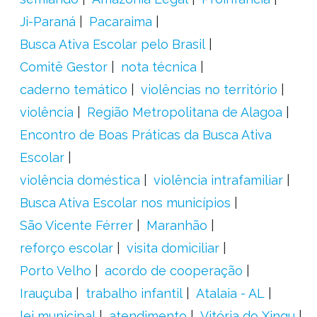
Ji-Paraná
Pacaraima
Busca Ativa Escolar pelo Brasil
Comitê Gestor
nota técnica
caderno temático
violências no território
violência
Região Metropolitana de Alagoa
Encontro de Boas Práticas da Busca Ativa
Escolar
violência doméstica
violência intrafamiliar
Busca Ativa Escolar nos municípios
São Vicente Férrer
Maranhão
reforço escolar
visita domiciliar
Porto Velho
acordo de cooperação
Irauçuba
trabalho infantil
Atalaia - AL
lei municipal
atendimento
Vitória do Xingu