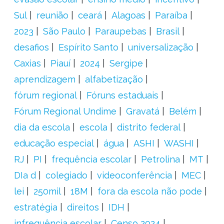
Sul
reunião
ceará
Alagoas
Paraíba
2023
São Paulo
Paraupebas
Brasil
desafios
Espírito Santo
universalização
Caxias
Piauí
2024
Sergipe
aprendizagem
alfabetização
fórum regional
Fóruns estaduais
Fórum Regional Undime
Gravatá
Belém
dia da escola
escola
distrito federal
educação especial
água
ASHI
WASHI
RJ
PI
frequência escolar
Petrolina
MT
DIa d
colegiado
videoconferência
MEC
lei
250mil
18M
fora da escola não pode
estratégia
direitos
IDH
infrequência escolar
Censo 2024