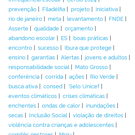
prevenção
Filadélfia
projeto
iniciativa
rio de janeiro
meta
levantamento
FNDE
Asserte
qualidade
orçamento
abandono escolar
ES
boas práticas
encontro
sucesso
Ibura que protege
ensino
garantias
Alertas
jovens e adultos
responsabilidade social
Mato Grosso
conferência
corrida
ações
Rio Verde
busca ativa
consed
´Selo Unicef
eventos climáticos
crises climáticas
enchentes
ondas de calor
inundações
secas
Inclusão Social
violação de direitos
violência contra crianças e adolescentes
comitês gestores
Moju