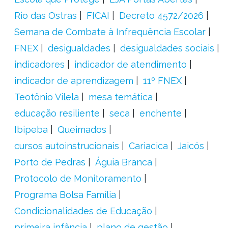
Rio das Ostras
FICAI
Decreto 4572/2026
Semana de Combate à Infrequência Escolar
FNEX
desigualdades
desigualdades sociais
indicadores
indicador de atendimento
indicador de aprendizagem
11º FNEX
Teotônio Vilela
mesa temática
educação resiliente
seca
enchente
Ibipeba
Queimados
cursos autoinstrucionais
Cariacica
Jaicós
Porto de Pedras
Águia Branca
Protocolo de Monitoramento
Programa Bolsa Família
Condicionalidades de Educação
primeira infância
plano de gestão