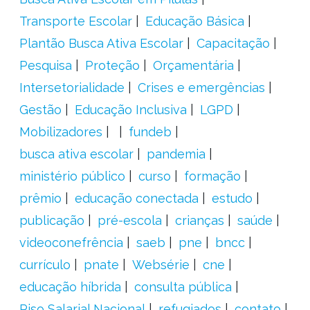
Transporte Escolar
Educação Básica
Plantão Busca Ativa Escolar
Capacitação
Pesquisa
Proteção
Orçamentária
Intersetorialidade
Crises e emergências
Gestão
Educação Inclusiva
LGPD
Mobilizadores
fundeb
busca ativa escolar
pandemia
ministério público
curso
formação
prêmio
educação conectada
estudo
publicação
pré-escola
crianças
saúde
videoconefrência
saeb
pne
bncc
currículo
pnate
Websérie
cne
educação híbrida
consulta pública
Piso Salarial Nacional
refugiados
contato