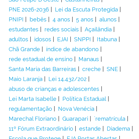
PNE 2026-2036
Lei da Escuta Protegida
PNIPI
bebês
4 anos
5 anos
alunos
estudantes
redes sociais
Açailândia
adultos
idosos
EJAI
SNPPI
Itabuna
Chã Grande
índice de abandono
rede estadual de ensino
Manaus
Santa Maria das Barreiras
creche
SNE
Maio Laranja
Lei 14.432/202
abuso de crianças e adolescentes
Lei Marta Isabelle
Política Estadual
regulamentação
Nova Venécia
Marechal Floriano
Guarapari
´rematrícula
11º Fórum Extraordinário
estande
Diadema
Escola que Protege
EJA Portas Abertas