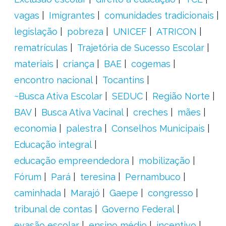
vagas
Imigrantes
comunidades tradicionais
legislação
pobreza
UNICEF
ATRICON
rematrículas
Trajetória de Sucesso Escolar
materiais
criança
BAE
cogemas
encontro nacional
Tocantins
~Busca Ativa Escolar
SEDUC
Região Norte
BAV
Busca Ativa Vacinal
creches
mães
economia
palestra
Conselhos Municipais
Educação integral
educação empreendedora
mobilização
Fórum
Pará
teresina
Pernambuco
caminhada
Marajó
Gaepe
congresso
tribunal de contas
Governo Federal
evasão escolar
ensino médio
incentivo