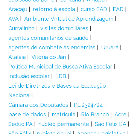
Aracaju
retorno à escola
curso EAD
EAD
AVA
Ambiente Virtual de Aprendizagem
Curralinho
visitas domiciliares
agentes comunitários de saúde
agentes de combate às endemias
Uruará
Atalaia
Vitória do Jari
Política Municipal de Busca Ativa Escolar
inclusão escolar
LDB
Lei de Diretrizes e Bases da Educação
Nacional
Câmara dos Deputados
PL 2324/24
base de dados
matrícula
Rio Branco
Acre
Seduc PA
núcleo permanente
São Félix BA
São Félix
projeto de lei
Agenda Legislativa