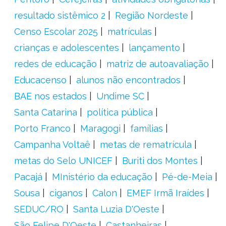
resultado sistêmico 2
Região Nordeste
Censo Escolar 2025
matrículas
crianças e adolescentes
lançamento
redes de educação
matriz de autoavaliação
Educacenso
alunos não encontrados
BAE nos estados
Undime SC
Santa Catarina
política pública
Porto Franco
Maragogi
famílias
Campanha Voltaê
metas de rematrícula
metas do Selo UNICEF
Buriti dos Montes
Pacajá
MInistério da educação
Pé-de-Meia
Sousa
ciganos
Calon
EMEF Irmã Iraídes
SEDUC/RO
Santa Luzia D'Oeste
São Felipe D'Oeste
Castanheiras