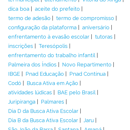
dica boa
aceite do prefeito
termo de adesão
termo de compromisso
configuração da plataforma
aniversário
enfrentamento à evasão escolar
tutoras
inscrições
Teresópolis
enfrentamento do trabalho infantil
Palmeira dos Índios
Novo Repartimento
IBGE
Pnad Educação
Pnad Contínua
Codó
Busca Ativa em Ação
atividades lúdicas
BAE pelo Brasil
Juripiranga
Palmares
Dia D da Busca Ativa Escolar
Dia B da Busca Ativa Escolar
Jaru
São João da Barra
Santana
Amapá