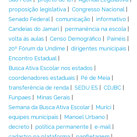
proposição legislativa
Congresso Nacional
Senado Federal
comunicação
informativo
Candeias do Jamari
permanência na escola
volta ás aulas
Censo Demográfico
Painéis
20º Fórum da Undime
dirigentes municipais
Encontro Estadual
Busca Ativa Escolar nos estados
coordenadores estaduais
Pé de Meia
transferência de renda
SEDU ES
CDJBC
Funpaes
Minas Gerais
Semana da Busca Ativa Escolar
Murici
equipes municipais
Manoel Urbano
decreto
política permanente
e-mail
cadastro na plataforma
panfletagem