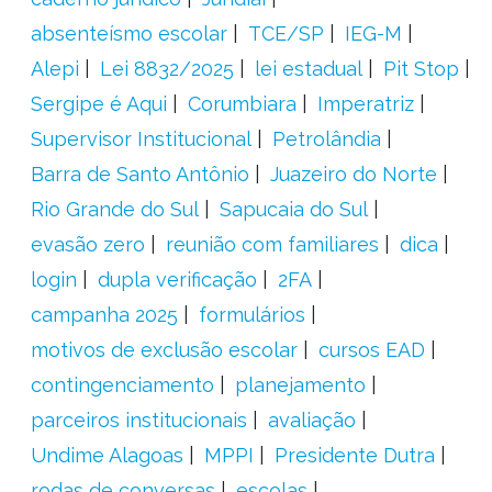
absenteísmo escolar
TCE/SP
IEG-M
Alepi
Lei 8832/2025
lei estadual
Pit Stop
Sergipe é Aqui
Corumbiara
Imperatriz
Supervisor Institucional
Petrolândia
Barra de Santo Antônio
Juazeiro do Norte
Rio Grande do Sul
Sapucaia do Sul
evasão zero
reunião com familiares
dica
login
dupla verificação
2FA
campanha 2025
formulários
motivos de exclusão escolar
cursos EAD
contingenciamento
planejamento
parceiros institucionais
avaliação
Undime Alagoas
MPPI
Presidente Dutra
rodas de conversas
escolas