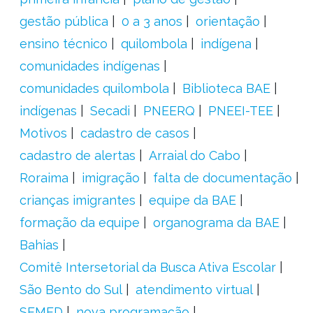
gestão pública
0 a 3 anos
orientação
ensino técnico
quilombola
indígena
comunidades indígenas
comunidades quilombola
Biblioteca BAE
indígenas
Secadi
PNEERQ
PNEEI-TEE
Motivos
cadastro de casos
cadastro de alertas
Arraial do Cabo
Roraima
imigração
falta de documentação
crianças imigrantes
equipe da BAE
formação da equipe
organograma da BAE
Bahias
Comitê Intersetorial da Busca Ativa Escolar
São Bento do Sul
atendimento virtual
SEMED
nova programação