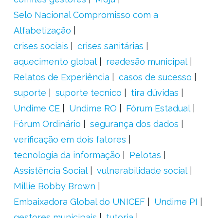
Selo Nacional Compromisso com a
Alfabetização
crises sociais
crises sanitárias
aquecimento global
readesão municipal
Relatos de Experiência
casos de sucesso
suporte
suporte tecnico
tira dúvidas
Undime CE
Undime RO
Fórum Estadual
Fórum Ordinário
segurança dos dados
verificação em dois fatores
tecnologia da informação
Pelotas
Assistência Social
vulnerabilidade social
Millie Bobby Brown
Embaixadora Global do UNICEF
Undime PI
gestores municipais
tutoria