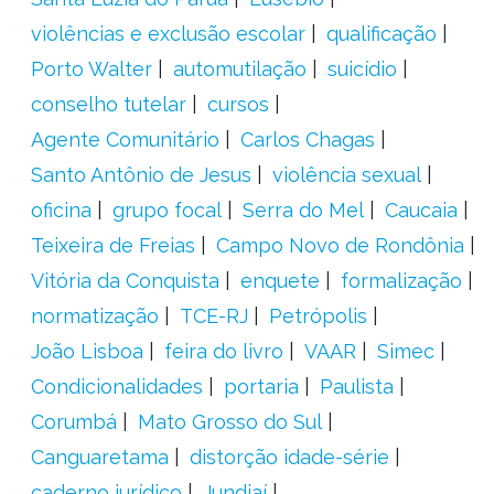
violências e exclusão escolar
qualificação
Porto Walter
automutilação
suicídio
conselho tutelar
cursos
Agente Comunitário
Carlos Chagas
Santo Antônio de Jesus
violência sexual
oficina
grupo focal
Serra do Mel
Caucaia
Teixeira de Freias
Campo Novo de Rondônia
Vitória da Conquista
enquete
formalização
normatização
TCE-RJ
Petrópolis
João Lisboa
feira do livro
VAAR
Simec
Condicionalidades
portaria
Paulista
Corumbá
Mato Grosso do Sul
Canguaretama
distorção idade-série
caderno jurídico
Jundiaí