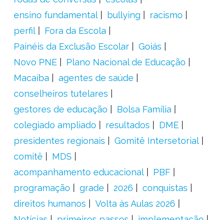
ensino fundamental
bullying
racismo
perfil
Fora da Escola
Painéis da Exclusão Escolar
Goiás
Novo PNE
Plano Nacional de Educação
Macaíba
agentes de saúde
conselheiros tutelares
gestores de educação
Bolsa Família
colegiado ampliado
resultados
DME
presidentes regionais
Gomitê Intersetorial
comitê
MDS
acompanhamento educacional
PBF
programação
grade
2026
conquistas
direitos humanos
Volta às Aulas 2026
Notícias
primeiros passos
implementação