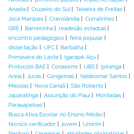
Anadia
Cruzeiro do Sul
Teixeira de Freitas
Joca Marques
Cravolândia
Curralinhos
GRE
Barreirinha
readesão estadual
encontro pedagógico
feira popular
dissertação
UFC
Barbalha
Primavera do Leste
Igarapé-Açu
Protocolo BAE
Conasems
UBS
Ipiranga
Areia
Jucás
Congemas
Valdiosmar Santos
Messias
Nova Canaã
São Roberto
Japaratinga
Assunção do Piauí
Montadas
Parauapebas
Busca Ativa Escolar no Ensino Médio
técnico verificador
jovem
Umirim
Peritoró
Cerejeiras
atividades obrigatórias