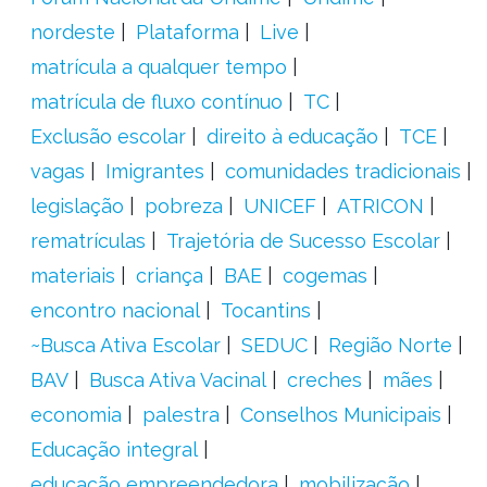
nordeste
Plataforma
Live
matrícula a qualquer tempo
matrícula de fluxo contínuo
TC
Exclusão escolar
direito à educação
TCE
vagas
Imigrantes
comunidades tradicionais
legislação
pobreza
UNICEF
ATRICON
rematrículas
Trajetória de Sucesso Escolar
materiais
criança
BAE
cogemas
encontro nacional
Tocantins
~Busca Ativa Escolar
SEDUC
Região Norte
BAV
Busca Ativa Vacinal
creches
mães
economia
palestra
Conselhos Municipais
Educação integral
educação empreendedora
mobilização