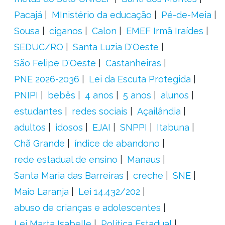
Pacajá
MInistério da educação
Pé-de-Meia
Sousa
ciganos
Calon
EMEF Irmã Iraídes
SEDUC/RO
Santa Luzia D'Oeste
São Felipe D'Oeste
Castanheiras
PNE 2026-2036
Lei da Escuta Protegida
PNIPI
bebês
4 anos
5 anos
alunos
estudantes
redes sociais
Açailândia
adultos
idosos
EJAI
SNPPI
Itabuna
Chã Grande
índice de abandono
rede estadual de ensino
Manaus
Santa Maria das Barreiras
creche
SNE
Maio Laranja
Lei 14.432/202
abuso de crianças e adolescentes
Lei Marta Isabelle
Política Estadual