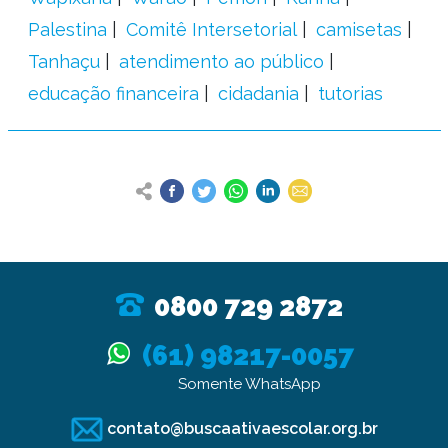
Palestina
Comitê Intersetorial
camisetas
Tanhaçu
atendimento ao público
educação financeira
cidadania
tutorias
0800 729 2872
(61) 98217-0057
Somente WhatsApp
contato@buscaativaescolar.org.br