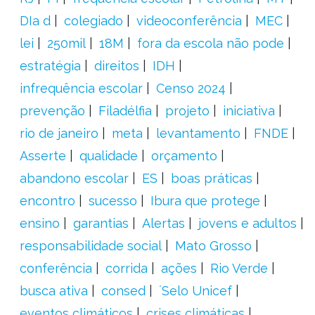
DIa d
colegiado
videoconferência
MEC
lei
250mil
18M
fora da escola não pode
estratégia
direitos
IDH
infrequência escolar
Censo 2024
prevenção
Filadélfia
projeto
iniciativa
rio de janeiro
meta
levantamento
FNDE
Asserte
qualidade
orçamento
abandono escolar
ES
boas práticas
encontro
sucesso
Ibura que protege
ensino
garantias
Alertas
jovens e adultos
responsabilidade social
Mato Grosso
conferência
corrida
ações
Rio Verde
busca ativa
consed
´Selo Unicef
eventos climáticos
crises climáticas