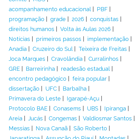
acompanhamento educacional
PBF
programação
grade
2026
conquistas
direitos humanos
Volta às Aulas 2026
Notícias
primeiros passos
implementação
Anadia
Cruzeiro do Sul
Teixeira de Freitas
Joca Marques
Cravolândia
Curralinhos
GRE
Barreirinha
readesão estadual
encontro pedagógico
feira popular
dissertação
UFC
Barbalha
Primavera do Leste
Igarapé-Açu
Protocolo BAE
Conasems
UBS
Ipiranga
Areia
Jucás
Congemas
Valdiosmar Santos
Messias
Nova Canaã
São Roberto
Japaratinga
Assunção do Piauí
Montadas