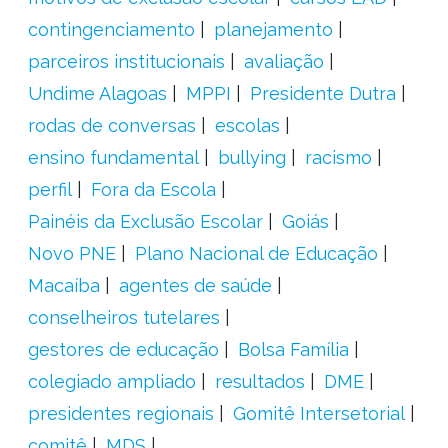
contingenciamento
planejamento
parceiros institucionais
avaliação
Undime Alagoas
MPPI
Presidente Dutra
rodas de conversas
escolas
ensino fundamental
bullying
racismo
perfil
Fora da Escola
Painéis da Exclusão Escolar
Goiás
Novo PNE
Plano Nacional de Educação
Macaíba
agentes de saúde
conselheiros tutelares
gestores de educação
Bolsa Família
colegiado ampliado
resultados
DME
presidentes regionais
Gomitê Intersetorial
comitê
MDS