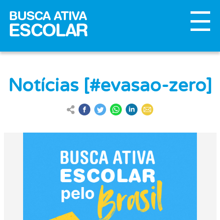
Notícias [#evasao-zero]