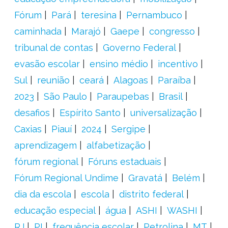
Fórum
Pará
teresina
Pernambuco
caminhada
Marajó
Gaepe
congresso
tribunal de contas
Governo Federal
evasão escolar
ensino médio
incentivo
Sul
reunião
ceará
Alagoas
Paraíba
2023
São Paulo
Paraupebas
Brasil
desafios
Espírito Santo
universalização
Caxias
Piauí
2024
Sergipe
aprendizagem
alfabetização
fórum regional
Fóruns estaduais
Fórum Regional Undime
Gravatá
Belém
dia da escola
escola
distrito federal
educação especial
água
ASHI
WASHI
RJ
PI
frequência escolar
Petrolina
MT