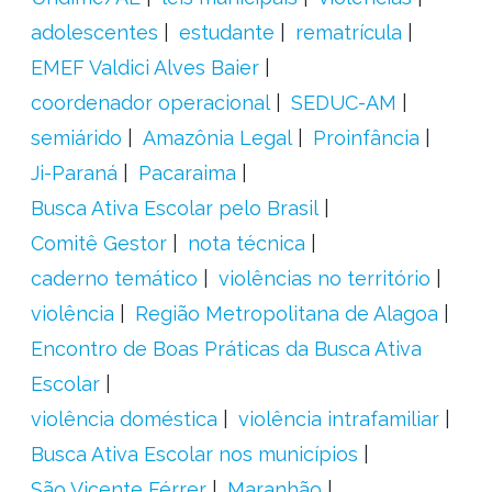
adolescentes
estudante
rematrícula
EMEF Valdici Alves Baier
coordenador operacional
SEDUC-AM
semiárido
Amazônia Legal
Proinfância
Ji-Paraná
Pacaraima
Busca Ativa Escolar pelo Brasil
Comitê Gestor
nota técnica
caderno temático
violências no território
violência
Região Metropolitana de Alagoa
Encontro de Boas Práticas da Busca Ativa
Escolar
violência doméstica
violência intrafamiliar
Busca Ativa Escolar nos municípios
São Vicente Férrer
Maranhão