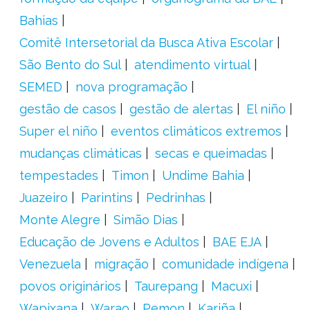
Bahias
Comitê Intersetorial da Busca Ativa Escolar
São Bento do Sul
atendimento virtual
SEMED
nova programação
gestão de casos
gestão de alertas
El niño
Super el niño
eventos climáticos extremos
mudanças climáticas
secas e queimadas
tempestades
Timon
Undime Bahia
Juazeiro
Parintins
Pedrinhas
Monte Alegre
Simão Dias
Educação de Jovens e Adultos
BAE EJA
Venezuela
migração
comunidade indígena
povos originários
Taurepang
Macuxi
Wapixana
Warao
Pemon
Kariña