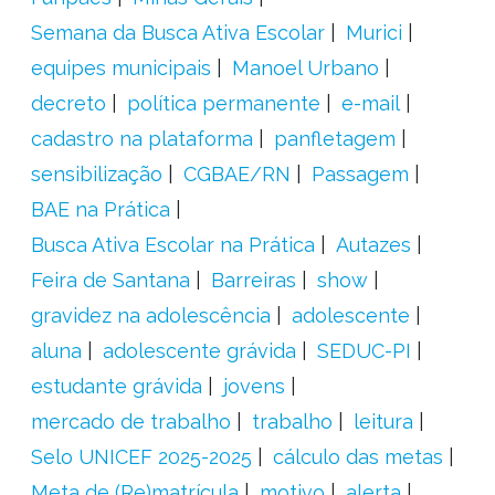
Semana da Busca Ativa Escolar
Murici
equipes municipais
Manoel Urbano
decreto
política permanente
e-mail
cadastro na plataforma
panfletagem
sensibilização
CGBAE/RN
Passagem
BAE na Prática
Busca Ativa Escolar na Prática
Autazes
Feira de Santana
Barreiras
show
gravidez na adolescência
adolescente
aluna
adolescente grávida
SEDUC-PI
estudante grávida
jovens
mercado de trabalho
trabalho
leitura
Selo UNICEF 2025-2025
cálculo das metas
Meta de (Re)matrícula
motivo
alerta