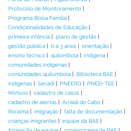
Protocolo de Monitoramento
Programa Bolsa Família
Condicionalidades de Educação
primeira infância
plano de gestão
gestão pública
0 a 3 anos
orientação
ensino técnico
quilombola
indígena
comunidades indígenas
comunidades quilombola
Biblioteca BAE
indígenas
Secadi
PNEERQ
PNEEI-TEE
Motivos
cadastro de casos
cadastro de alertas
Arraial do Cabo
Roraima
imigração
falta de documentação
crianças imigrantes
equipe da BAE
formação da equipe
organograma da BAE