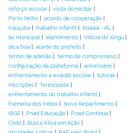
reforço escolar
visita domiciliar
Porto Velho
acordo de cooperação
Irauçuba
trabalho infantil
Atalaia - AL
lei municipal
atendimento
Vitória do Xingu
dica boa
aceite do prefeito
termo de adesão
termo de compromisso
configuração da plataforma
aniversário
enfrentamento à evasão escolar
tutoras
inscrições
Teresópolis
enfrentamento do trabalho infantil
Palmeira dos Índios
Novo Repartimento
IBGE
Pnad Educação
Pnad Contínua
Codó
Busca Ativa em Ação
atividades lúdicas
BAE pelo Brasil