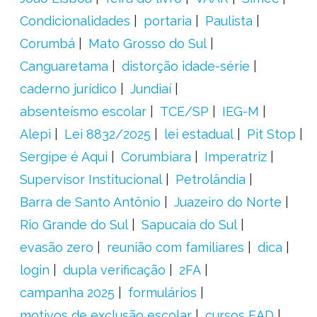
Condicionalidades
portaria
Paulista
Corumbá
Mato Grosso do Sul
Canguaretama
distorção idade-série
caderno jurídico
Jundiaí
absenteísmo escolar
TCE/SP
IEG-M
Alepi
Lei 8832/2025
lei estadual
Pit Stop
Sergipe é Aqui
Corumbiara
Imperatriz
Supervisor Institucional
Petrolândia
Barra de Santo Antônio
Juazeiro do Norte
Rio Grande do Sul
Sapucaia do Sul
evasão zero
reunião com familiares
dica
login
dupla verificação
2FA
campanha 2025
formulários
motivos de exclusão escolar
cursos EAD