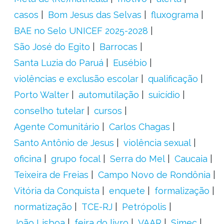
casos
Bom Jesus das Selvas
fluxograma
BAE no Selo UNICEF 2025-2028
São José do Egito
Barrocas
Santa Luzia do Paruá
Eusébio
violências e exclusão escolar
qualificação
Porto Walter
automutilação
suicídio
conselho tutelar
cursos
Agente Comunitário
Carlos Chagas
Santo Antônio de Jesus
violência sexual
oficina
grupo focal
Serra do Mel
Caucaia
Teixeira de Freias
Campo Novo de Rondônia
Vitória da Conquista
enquete
formalização
normatização
TCE-RJ
Petrópolis
João Lisboa
feira do livro
VAAR
Simec