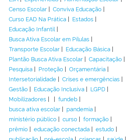
Censo Escolar
Conviva Educação
Curso EAD Na Prática
Estados
Educação Infantil
Busca Ativa Escolar em Pílulas
Transporte Escolar
Educação Básica
Plantão Busca Ativa Escolar
Capacitação
Pesquisa
Proteção
Orçamentária
Intersetorialidade
Crises e emergências
Gestão
Educação Inclusiva
LGPD
Mobilizadores
fundeb
busca ativa escolar
pandemia
ministério público
curso
formação
prêmio
educação conectada
estudo
publicação
pré-escola
crianças
saúde