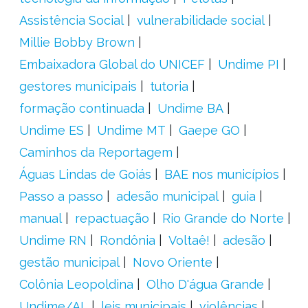
Assistência Social
vulnerabilidade social
Millie Bobby Brown
Embaixadora Global do UNICEF
Undime PI
gestores municipais
tutoria
formação continuada
Undime BA
Undime ES
Undime MT
Gaepe GO
Caminhos da Reportagem
Águas Lindas de Goiás
BAE nos municípios
Passo a passo
adesão municipal
guia
manual
repactuação
Rio Grande do Norte
Undime RN
Rondônia
Voltaê!
adesão
gestão municipal
Novo Oriente
Colônia Leopoldina
Olho D'água Grande
Undime/AL
leis municipais
violências