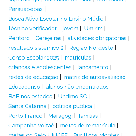
Parauapebas
Busca Ativa Escolar no Ensino Médio
técnico verificador
jovem
Umirim
Peritoró
Cerejeiras
atividades obrigatórias
resultado sistêmico 2
Região Nordeste
Censo Escolar 2025
matrículas
crianças e adolescentes
lançamento
redes de educação
matriz de autoavaliação
Educacenso
alunos não encontrados
BAE nos estados
Undime SC
Santa Catarina
política pública
Porto Franco
Maragogi
famílias
Campanha Voltaê
metas de rematrícula
metas do Selo UNICEF
Buriti dos Montes