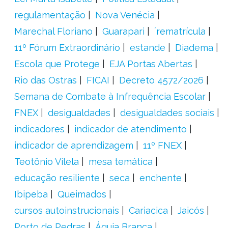
regulamentação
Nova Venécia
Marechal Floriano
Guarapari
´rematrícula
11º Fórum Extraordinário
estande
Diadema
Escola que Protege
EJA Portas Abertas
Rio das Ostras
FICAI
Decreto 4572/2026
Semana de Combate à Infrequência Escolar
FNEX
desigualdades
desigualdades sociais
indicadores
indicador de atendimento
indicador de aprendizagem
11º FNEX
Teotônio Vilela
mesa temática
educação resiliente
seca
enchente
Ibipeba
Queimados
cursos autoinstrucionais
Cariacica
Jaicós
Porto de Pedras
Águia Branca