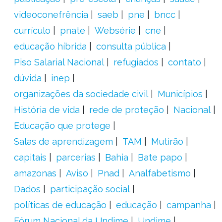
videoconefrência
saeb
pne
bncc
currículo
pnate
Websérie
cne
educação híbrida
consulta pública
Piso Salarial Nacional
refugiados
contato
dúvida
inep
organizações da sociedade civil
Municípios
História de vida
rede de proteção
Nacional
Educação que protege
Salas de aprendizagem
TAM
Mutirão
capitais
parcerias
Bahia
Bate papo
amazonas
Aviso
Pnad
Analfabetismo
Dados
participação social
políticas de educação
educação
campanha
Fórum Nacional da Undime
Undime