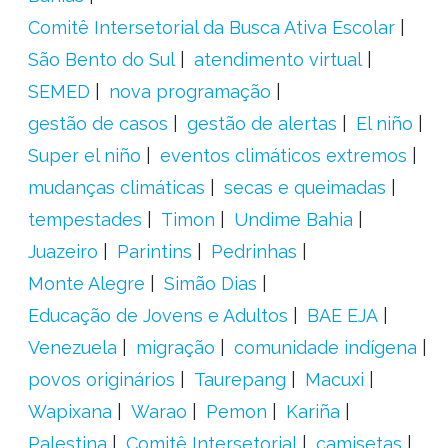
Comitê Intersetorial da Busca Ativa Escolar
São Bento do Sul
atendimento virtual
SEMED
nova programação
gestão de casos
gestão de alertas
El niño
Super el niño
eventos climáticos extremos
mudanças climáticas
secas e queimadas
tempestades
Timon
Undime Bahia
Juazeiro
Parintins
Pedrinhas
Monte Alegre
Simão Dias
Educação de Jovens e Adultos
BAE EJA
Venezuela
migração
comunidade indígena
povos originários
Taurepang
Macuxi
Wapixana
Warao
Pemon
Kariña
Palestina
Comitê Intersetorial
camisetas