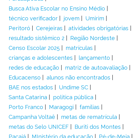
Busca Ativa Escolar no Ensino Médio
técnico verificador
jovem
Umirim
Peritoró
Cerejeiras
atividades obrigatórias
resultado sistêmico 2
Região Nordeste
Censo Escolar 2025
matrículas
crianças e adolescentes
lançamento
redes de educação
matriz de autoavaliação
Educacenso
alunos não encontrados
BAE nos estados
Undime SC
Santa Catarina
política pública
Porto Franco
Maragogi
famílias
Campanha Voltaê
metas de rematrícula
metas do Selo UNICEF
Buriti dos Montes
Pacajá
MInistério da educação
Pé-de-Meia