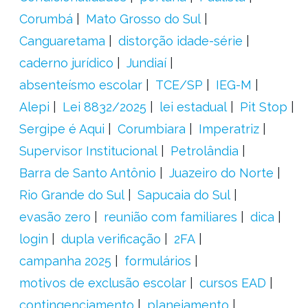
Corumbá
Mato Grosso do Sul
Canguaretama
distorção idade-série
caderno jurídico
Jundiaí
absenteísmo escolar
TCE/SP
IEG-M
Alepi
Lei 8832/2025
lei estadual
Pit Stop
Sergipe é Aqui
Corumbiara
Imperatriz
Supervisor Institucional
Petrolândia
Barra de Santo Antônio
Juazeiro do Norte
Rio Grande do Sul
Sapucaia do Sul
evasão zero
reunião com familiares
dica
login
dupla verificação
2FA
campanha 2025
formulários
motivos de exclusão escolar
cursos EAD
contingenciamento
planejamento