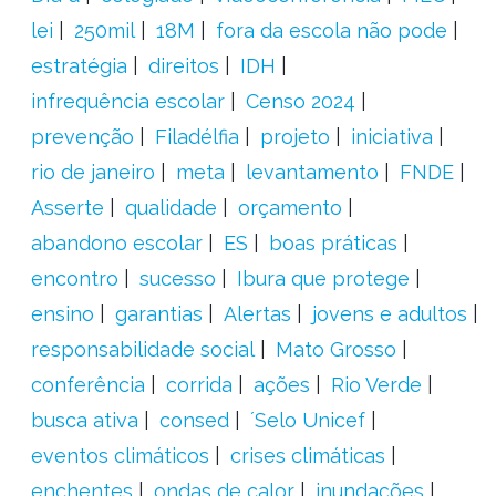
lei
250mil
18M
fora da escola não pode
estratégia
direitos
IDH
infrequência escolar
Censo 2024
prevenção
Filadélfia
projeto
iniciativa
rio de janeiro
meta
levantamento
FNDE
Asserte
qualidade
orçamento
abandono escolar
ES
boas práticas
encontro
sucesso
Ibura que protege
ensino
garantias
Alertas
jovens e adultos
responsabilidade social
Mato Grosso
conferência
corrida
ações
Rio Verde
busca ativa
consed
´Selo Unicef
eventos climáticos
crises climáticas
enchentes
ondas de calor
inundações