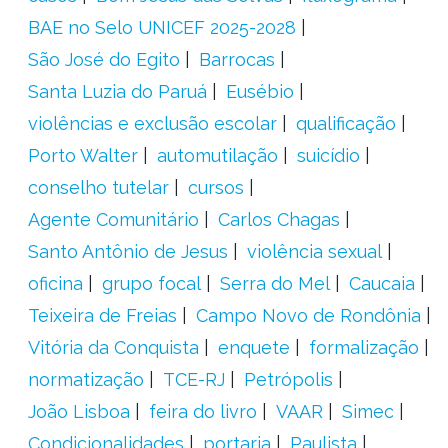
BAE no Selo UNICEF 2025-2028
São José do Egito
Barrocas
Santa Luzia do Paruá
Eusébio
violências e exclusão escolar
qualificação
Porto Walter
automutilação
suicídio
conselho tutelar
cursos
Agente Comunitário
Carlos Chagas
Santo Antônio de Jesus
violência sexual
oficina
grupo focal
Serra do Mel
Caucaia
Teixeira de Freias
Campo Novo de Rondônia
Vitória da Conquista
enquete
formalização
normatização
TCE-RJ
Petrópolis
João Lisboa
feira do livro
VAAR
Simec
Condicionalidades
portaria
Paulista