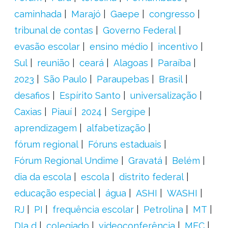
caminhada
Marajó
Gaepe
congresso
tribunal de contas
Governo Federal
evasão escolar
ensino médio
incentivo
Sul
reunião
ceará
Alagoas
Paraíba
2023
São Paulo
Paraupebas
Brasil
desafios
Espírito Santo
universalização
Caxias
Piauí
2024
Sergipe
aprendizagem
alfabetização
fórum regional
Fóruns estaduais
Fórum Regional Undime
Gravatá
Belém
dia da escola
escola
distrito federal
educação especial
água
ASHI
WASHI
RJ
PI
frequência escolar
Petrolina
MT
DIa d
colegiado
videoconferência
MEC