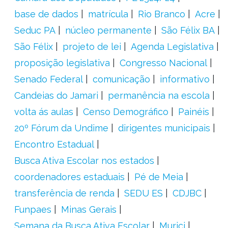
base de dados
matrícula
Rio Branco
Acre
Seduc PA
núcleo permanente
São Félix BA
São Félix
projeto de lei
Agenda Legislativa
proposição legislativa
Congresso Nacional
Senado Federal
comunicação
informativo
Candeias do Jamari
permanência na escola
volta ás aulas
Censo Demográfico
Painéis
20º Fórum da Undime
dirigentes municipais
Encontro Estadual
Busca Ativa Escolar nos estados
coordenadores estaduais
Pé de Meia
transferência de renda
SEDU ES
CDJBC
Funpaes
Minas Gerais
Semana da Busca Ativa Escolar
Murici