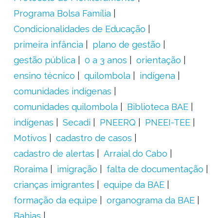
Programa Bolsa Família
Condicionalidades de Educação
primeira infância
plano de gestão
gestão pública
0 a 3 anos
orientação
ensino técnico
quilombola
indígena
comunidades indígenas
comunidades quilombola
Biblioteca BAE
indígenas
Secadi
PNEERQ
PNEEI-TEE
Motivos
cadastro de casos
cadastro de alertas
Arraial do Cabo
Roraima
imigração
falta de documentação
crianças imigrantes
equipe da BAE
formação da equipe
organograma da BAE
Bahias