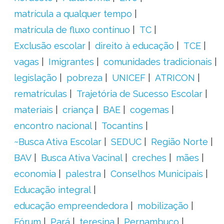
matrícula a qualquer tempo
matrícula de fluxo contínuo
TC
Exclusão escolar
direito à educação
TCE
vagas
Imigrantes
comunidades tradicionais
legislação
pobreza
UNICEF
ATRICON
rematrículas
Trajetória de Sucesso Escolar
materiais
criança
BAE
cogemas
encontro nacional
Tocantins
~Busca Ativa Escolar
SEDUC
Região Norte
BAV
Busca Ativa Vacinal
creches
mães
economia
palestra
Conselhos Municipais
Educação integral
educação empreendedora
mobilização
Fórum
Pará
teresina
Pernambuco