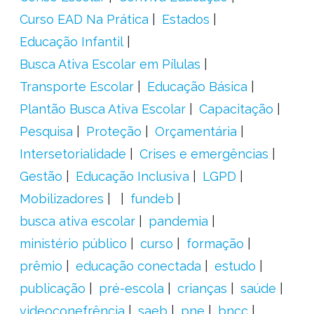
Curso EAD Na Prática
Estados
Educação Infantil
Busca Ativa Escolar em Pílulas
Transporte Escolar
Educação Básica
Plantão Busca Ativa Escolar
Capacitação
Pesquisa
Proteção
Orçamentária
Intersetorialidade
Crises e emergências
Gestão
Educação Inclusiva
LGPD
Mobilizadores
fundeb
busca ativa escolar
pandemia
ministério público
curso
formação
prêmio
educação conectada
estudo
publicação
pré-escola
crianças
saúde
videoconefrência
saeb
pne
bncc