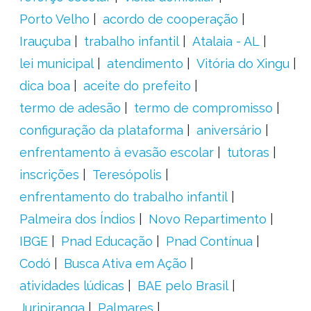
Porto Velho
acordo de cooperação
Irauçuba
trabalho infantil
Atalaia - AL
lei municipal
atendimento
Vitória do Xingu
dica boa
aceite do prefeito
termo de adesão
termo de compromisso
configuração da plataforma
aniversário
enfrentamento à evasão escolar
tutoras
inscrições
Teresópolis
enfrentamento do trabalho infantil
Palmeira dos Índios
Novo Repartimento
IBGE
Pnad Educação
Pnad Contínua
Codó
Busca Ativa em Ação
atividades lúdicas
BAE pelo Brasil
Juripiranga
Palmares