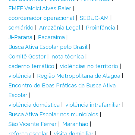
EMEF Valdici Alves Baier
coordenador operacional
SEDUC-AM
semiárido
Amazônia Legal
Proinfância
Ji-Paraná
Pacaraima
Busca Ativa Escolar pelo Brasil
Comitê Gestor
nota técnica
caderno temático
violências no território
violência
Região Metropolitana de Alagoa
Encontro de Boas Práticas da Busca Ativa
Escolar
violência doméstica
violência intrafamiliar
Busca Ativa Escolar nos municípios
São Vicente Férrer
Maranhão
reforço escolar
visita domiciliar