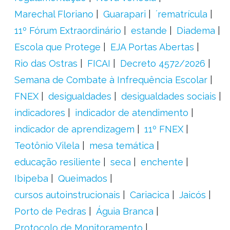
Marechal Floriano
Guarapari
´rematrícula
11º Fórum Extraordinário
estande
Diadema
Escola que Protege
EJA Portas Abertas
Rio das Ostras
FICAI
Decreto 4572/2026
Semana de Combate à Infrequência Escolar
FNEX
desigualdades
desigualdades sociais
indicadores
indicador de atendimento
indicador de aprendizagem
11º FNEX
Teotônio Vilela
mesa temática
educação resiliente
seca
enchente
Ibipeba
Queimados
cursos autoinstrucionais
Cariacica
Jaicós
Porto de Pedras
Águia Branca
Protocolo de Monitoramento