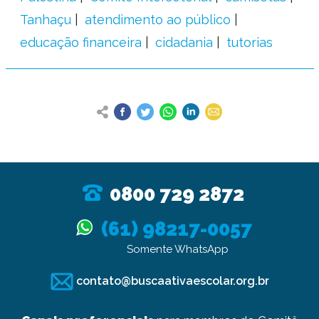
Tanhaçu
atendimento ao público
educação financeira
cidadania
tutorias
0800 729 2872
(61) 98217-0057
Somente WhatsApp
contato@buscaativaescolar.org.br