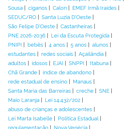
Sousa
ciganos
Calon
EMEF Irmã Iraídes
SEDUC/RO
Santa Luzia D'Oeste
São Felipe D'Oeste
Castanheiras
PNE 2026-2036
Lei da Escuta Protegida
PNIPI
bebês
4 anos
5 anos
alunos
estudantes
redes sociais
Açailândia
adultos
idosos
EJAI
SNPPI
Itabuna
Chã Grande
índice de abandono
rede estadual de ensino
Manaus
Santa Maria das Barreiras
creche
SNE
Maio Laranja
Lei 14.432/202
abuso de crianças e adolescentes
Lei Marta Isabelle
Política Estadual
regulamentação
Nova Venécia