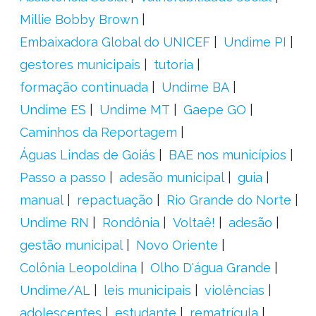
Millie Bobby Brown
Embaixadora Global do UNICEF
Undime PI
gestores municipais
tutoria
formação continuada
Undime BA
Undime ES
Undime MT
Gaepe GO
Caminhos da Reportagem
Águas Lindas de Goiás
BAE nos municípios
Passo a passo
adesão municipal
guia
manual
repactuação
Rio Grande do Norte
Undime RN
Rondônia
Voltaê!
adesão
gestão municipal
Novo Oriente
Colônia Leopoldina
Olho D'água Grande
Undime/AL
leis municipais
violências
adolescentes
estudante
rematrícula