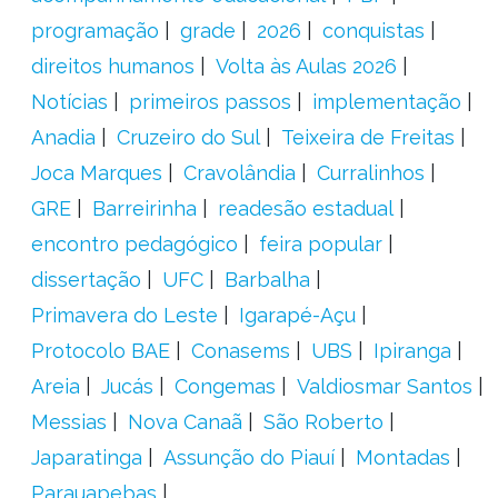
programação
grade
2026
conquistas
direitos humanos
Volta às Aulas 2026
Notícias
primeiros passos
implementação
Anadia
Cruzeiro do Sul
Teixeira de Freitas
Joca Marques
Cravolândia
Curralinhos
GRE
Barreirinha
readesão estadual
encontro pedagógico
feira popular
dissertação
UFC
Barbalha
Primavera do Leste
Igarapé-Açu
Protocolo BAE
Conasems
UBS
Ipiranga
Areia
Jucás
Congemas
Valdiosmar Santos
Messias
Nova Canaã
São Roberto
Japaratinga
Assunção do Piauí
Montadas
Parauapebas