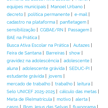
equipes municipais
Manoel Urbano
decreto
política permanente
e-mail
cadastro na plataforma
panfletagem
sensibilização
CGBAE/RN
Passagem
BAE na Prática
Busca Ativa Escolar na Prática
Autazes
Feira de Santana
Barreiras
show
gravidez na adolescência
adolescente
aluna
adolescente grávida
SEDUC-PI
estudante grávida
jovens
mercado de trabalho
trabalho
leitura
Selo UNICEF 2025-2025
cálculo das metas
Meta de (Re)matrícula
motivo
alerta
casos
Bom Jesus das Selvas
fluxograma