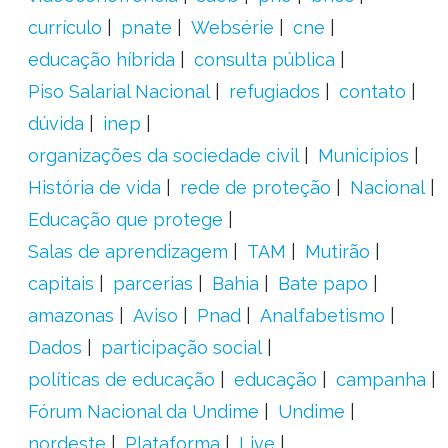
currículo
pnate
Websérie
cne
educação híbrida
consulta pública
Piso Salarial Nacional
refugiados
contato
dúvida
inep
organizações da sociedade civil
Municípios
História de vida
rede de proteção
Nacional
Educação que protege
Salas de aprendizagem
TAM
Mutirão
capitais
parcerias
Bahia
Bate papo
amazonas
Aviso
Pnad
Analfabetismo
Dados
participação social
políticas de educação
educação
campanha
Fórum Nacional da Undime
Undime
nordeste
Plataforma
Live