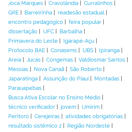
Joca Marques
Cravolândia
Curralinhos
GRE
Barreirinha
readesão estadual
encontro pedagógico
feira popular
dissertação
UFC
Barbalha
Primavera do Leste
Igarapé-Açu
Protocolo BAE
Conasems
UBS
Ipiranga
Areia
Jucás
Congemas
Valdiosmar Santos
Messias
Nova Canaã
São Roberto
Japaratinga
Assunção do Piauí
Montadas
Parauapebas
Busca Ativa Escolar no Ensino Médio
técnico verificador
jovem
Umirim
Peritoró
Cerejeiras
atividades obrigatórias
resultado sistêmico 2
Região Nordeste