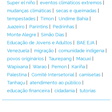
Super el niño
eventos climáticos extremos
mudanças climáticas
secas e queimadas
tempestades
Timon
Undime Bahia
Juazeiro
Parintins
Pedrinhas
Monte Alegre
Simão Dias
Educação de Jovens e Adultos
BAE EJA
Venezuela
migração
comunidade indígena
povos originários
Taurepang
Macuxi
Wapixana
Warao
Pemon
Kariña
Palestina
Comitê Intersetorial
camisetas
Tanhaçu
atendimento ao público
educação financeira
cidadania
tutorias