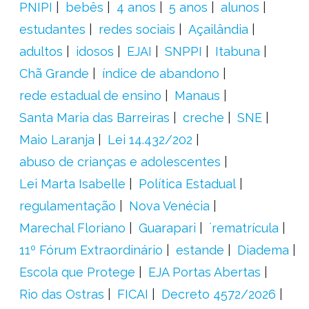
PNIPI
bebês
4 anos
5 anos
alunos
estudantes
redes sociais
Açailândia
adultos
idosos
EJAI
SNPPI
Itabuna
Chã Grande
índice de abandono
rede estadual de ensino
Manaus
Santa Maria das Barreiras
creche
SNE
Maio Laranja
Lei 14.432/202
abuso de crianças e adolescentes
Lei Marta Isabelle
Política Estadual
regulamentação
Nova Venécia
Marechal Floriano
Guarapari
´rematrícula
11º Fórum Extraordinário
estande
Diadema
Escola que Protege
EJA Portas Abertas
Rio das Ostras
FICAI
Decreto 4572/2026