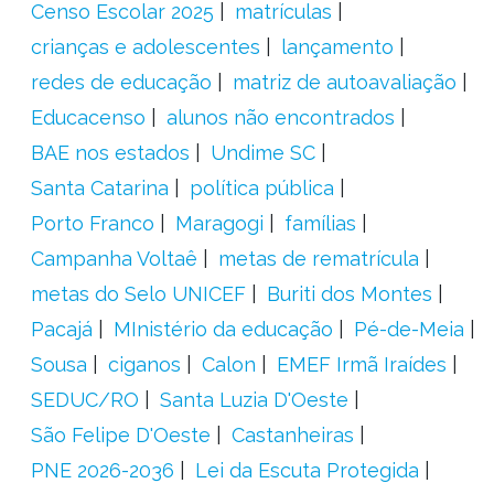
Censo Escolar 2025
matrículas
crianças e adolescentes
lançamento
redes de educação
matriz de autoavaliação
Educacenso
alunos não encontrados
BAE nos estados
Undime SC
Santa Catarina
política pública
Porto Franco
Maragogi
famílias
Campanha Voltaê
metas de rematrícula
metas do Selo UNICEF
Buriti dos Montes
Pacajá
MInistério da educação
Pé-de-Meia
Sousa
ciganos
Calon
EMEF Irmã Iraídes
SEDUC/RO
Santa Luzia D'Oeste
São Felipe D'Oeste
Castanheiras
PNE 2026-2036
Lei da Escuta Protegida