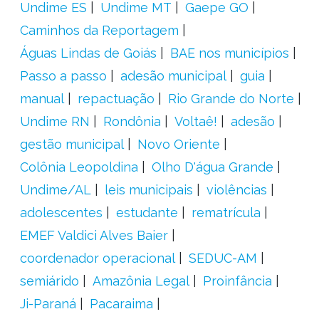
Undime ES
Undime MT
Gaepe GO
Caminhos da Reportagem
Águas Lindas de Goiás
BAE nos municípios
Passo a passo
adesão municipal
guia
manual
repactuação
Rio Grande do Norte
Undime RN
Rondônia
Voltaê!
adesão
gestão municipal
Novo Oriente
Colônia Leopoldina
Olho D'água Grande
Undime/AL
leis municipais
violências
adolescentes
estudante
rematrícula
EMEF Valdici Alves Baier
coordenador operacional
SEDUC-AM
semiárido
Amazônia Legal
Proinfância
Ji-Paraná
Pacaraima