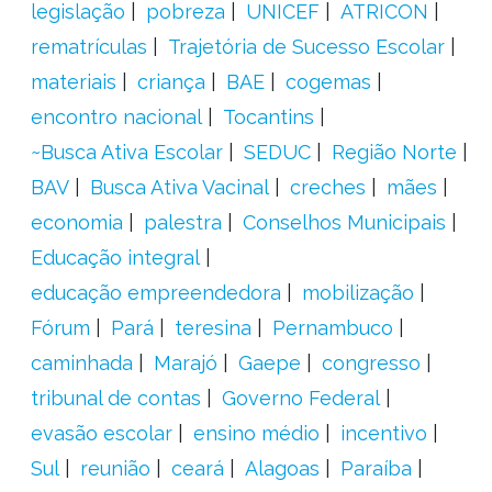
legislação
pobreza
UNICEF
ATRICON
rematrículas
Trajetória de Sucesso Escolar
materiais
criança
BAE
cogemas
encontro nacional
Tocantins
~Busca Ativa Escolar
SEDUC
Região Norte
BAV
Busca Ativa Vacinal
creches
mães
economia
palestra
Conselhos Municipais
Educação integral
educação empreendedora
mobilização
Fórum
Pará
teresina
Pernambuco
caminhada
Marajó
Gaepe
congresso
tribunal de contas
Governo Federal
evasão escolar
ensino médio
incentivo
Sul
reunião
ceará
Alagoas
Paraíba