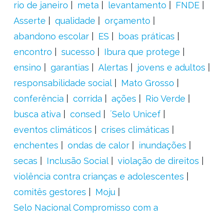
rio de janeiro
meta
levantamento
FNDE
Asserte
qualidade
orçamento
abandono escolar
ES
boas práticas
encontro
sucesso
Ibura que protege
ensino
garantias
Alertas
jovens e adultos
responsabilidade social
Mato Grosso
conferência
corrida
ações
Rio Verde
busca ativa
consed
´Selo Unicef
eventos climáticos
crises climáticas
enchentes
ondas de calor
inundações
secas
Inclusão Social
violação de direitos
violência contra crianças e adolescentes
comitês gestores
Moju
Selo Nacional Compromisso com a