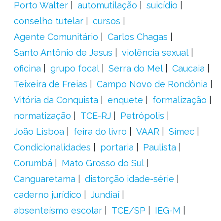
Porto Walter
automutilação
suicídio
conselho tutelar
cursos
Agente Comunitário
Carlos Chagas
Santo Antônio de Jesus
violência sexual
oficina
grupo focal
Serra do Mel
Caucaia
Teixeira de Freias
Campo Novo de Rondônia
Vitória da Conquista
enquete
formalização
normatização
TCE-RJ
Petrópolis
João Lisboa
feira do livro
VAAR
Simec
Condicionalidades
portaria
Paulista
Corumbá
Mato Grosso do Sul
Canguaretama
distorção idade-série
caderno jurídico
Jundiaí
absenteísmo escolar
TCE/SP
IEG-M