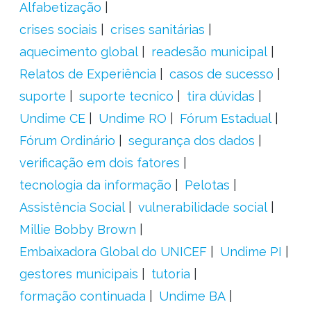
Alfabetização
crises sociais
crises sanitárias
aquecimento global
readesão municipal
Relatos de Experiência
casos de sucesso
suporte
suporte tecnico
tira dúvidas
Undime CE
Undime RO
Fórum Estadual
Fórum Ordinário
segurança dos dados
verificação em dois fatores
tecnologia da informação
Pelotas
Assistência Social
vulnerabilidade social
Millie Bobby Brown
Embaixadora Global do UNICEF
Undime PI
gestores municipais
tutoria
formação continuada
Undime BA