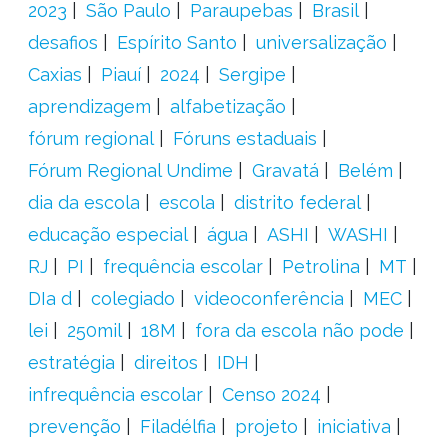
2023
São Paulo
Paraupebas
Brasil
desafios
Espírito Santo
universalização
Caxias
Piauí
2024
Sergipe
aprendizagem
alfabetização
fórum regional
Fóruns estaduais
Fórum Regional Undime
Gravatá
Belém
dia da escola
escola
distrito federal
educação especial
água
ASHI
WASHI
RJ
PI
frequência escolar
Petrolina
MT
DIa d
colegiado
videoconferência
MEC
lei
250mil
18M
fora da escola não pode
estratégia
direitos
IDH
infrequência escolar
Censo 2024
prevenção
Filadélfia
projeto
iniciativa