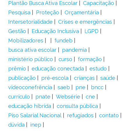
Plantão Busca Ativa Escolar
Capacitação
Pesquisa
Proteção
Orçamentária
Intersetorialidade
Crises e emergências
Gestão
Educação Inclusiva
LGPD
Mobilizadores
fundeb
busca ativa escolar
pandemia
ministério público
curso
formação
prêmio
educação conectada
estudo
publicação
pré-escola
crianças
saúde
videoconefrência
saeb
pne
bncc
currículo
pnate
Websérie
cne
educação híbrida
consulta pública
Piso Salarial Nacional
refugiados
contato
dúvida
inep