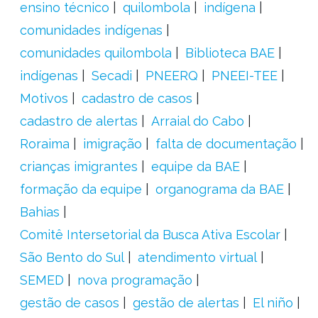
ensino técnico
quilombola
indígena
comunidades indígenas
comunidades quilombola
Biblioteca BAE
indígenas
Secadi
PNEERQ
PNEEI-TEE
Motivos
cadastro de casos
cadastro de alertas
Arraial do Cabo
Roraima
imigração
falta de documentação
crianças imigrantes
equipe da BAE
formação da equipe
organograma da BAE
Bahias
Comitê Intersetorial da Busca Ativa Escolar
São Bento do Sul
atendimento virtual
SEMED
nova programação
gestão de casos
gestão de alertas
El niño