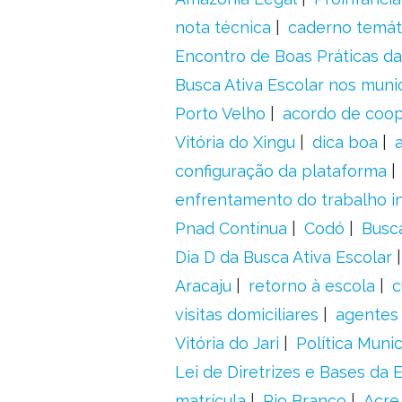
nota técnica
caderno temát
Encontro de Boas Práticas da
Busca Ativa Escolar nos muni
Porto Velho
acordo de coo
Vitória do Xingu
dica boa
configuração da plataforma
enfrentamento do trabalho in
Pnad Contínua
Codó
Busc
Dia D da Busca Ativa Escolar
Aracaju
retorno à escola
c
visitas domiciliares
agentes 
Vitória do Jari
Política Munic
Lei de Diretrizes e Bases da
matrícula
Rio Branco
Acre