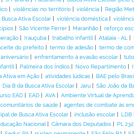
ico
violências no território
violência
Região Met
 Busca Ativa Escolar
violência doméstica
violênci
cípios
São Vicente Férrer
Maranhão
reforço esc
peração
Irauçuba
trabalho infantil
Atalaia - AL
aceite do prefeito
termo de adesão
termo de co
aniversário
enfrentamento à evasão escolar
tut
fantil
Palmeira dos Índios
Novo Repartimento
a Ativa em Ação
atividades lúdicas
BAE pelo Brasi
Dia B da Busca Ativa Escolar
Jaru
São João da B
urso EAD
EAD
AVA
Ambiente Virtual de Aprend
comunitários de saúde
agentes de combate às en
ipal de Busca Ativa Escolar
inclusão escolar
LDB
 Educação Nacional
Câmara dos Deputados
PL 23
Seduc PA
núcleo permanente
São Félix BA
Sã