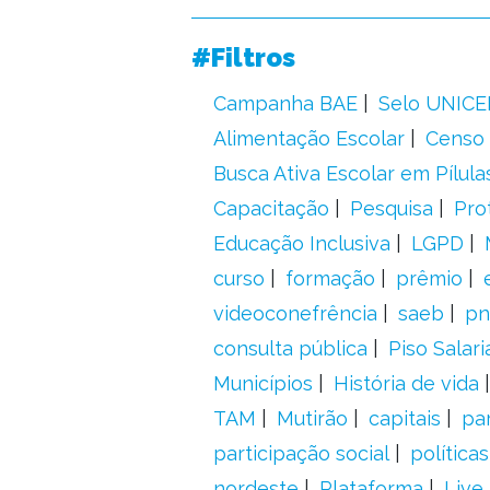
#Filtros
Campanha BAE
Selo UNICE
Alimentação Escolar
Censo 
Busca Ativa Escolar em Pílula
Capacitação
Pesquisa
Pro
Educação Inclusiva
LGPD
curso
formação
prêmio
videoconefrência
saeb
pn
consulta pública
Piso Salari
Municípios
História de vida
TAM
Mutirão
capitais
pa
participação social
política
nordeste
Plataforma
Live