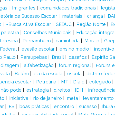
gas
Imigrantes
comunidades tradicionais
legisl
jetória de Sucesso Escolar
materiais
criança
BA
s
~Busca Ativa Escolar
SEDUC
Região Norte
B
palestra
Conselhos Municipais
Educação integra
teresina
Pernambuco
caminhada
Marajó
Gae
Federal
evasão escolar
ensino médio
incentivo
o Paulo
Paraupebas
Brasil
desafios
Espírito S
ndizagem
alfabetização
fórum regional
Fóruns e
vatá
Belém
dia da escola
escola
distrito feder
uência escolar
Petrolina
MT
DIa d
colegiado
a não pode
estratégia
direitos
IDH
infrequência
to
iniciativa
rio de janeiro
meta
levantamento
ar
ES
boas práticas
encontro
sucesso
Ibura
 adultos
responsabilidade social
Mato Grosso
c