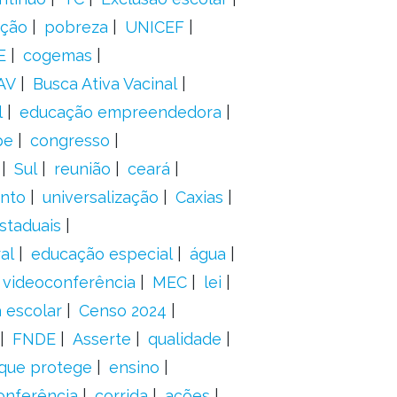
ação
pobreza
UNICEF
E
cogemas
AV
Busca Ativa Vacinal
l
educação empreendedora
pe
congresso
Sul
reunião
ceará
anto
universalização
Caxias
staduais
al
educação especial
água
videoconferência
MEC
lei
 escolar
Censo 2024
FNDE
Asserte
qualidade
 que protege
ensino
onferência
corrida
ações