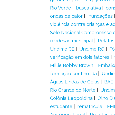
Rio Verde
busca ativa
con
ondas de calor
inundações
violência contra crianças e 
Selo Nacional Compromisso c
readesão municipal
Relatos
Undime CE
Undime RO
Fó
verificação em dois fatores
Millie Bobby Brown
Embaix
formação continuada
Undi
Águas Lindas de Goiás
BAE 
Rio Grande do Norte
Undim
Colônia Leopoldina
Olho D'
estudante
rematrícula
EME
Amazônia Legal
Proinfância