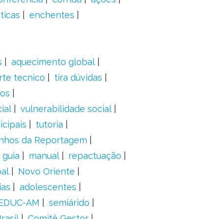
ticas
enchentes
s
aquecimento global
rte tecnico
tira dúvidas
dos
ial
vulnerabilidade social
cipais
tutoria
nhos da Reportagem
guia
manual
repactuação
al
Novo Oriente
ias
adolescentes
EDUC-AM
semiárido
rasil
Comitê Gestor