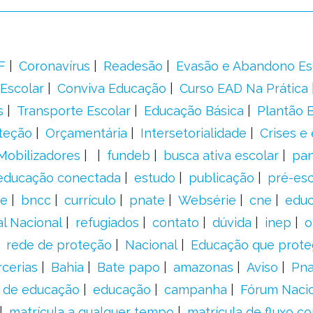
F
Coronavírus
Readesão
Evasão e Abandono Es
Escolar
Conviva Educação
Curso EAD Na Prática
s
Transporte Escolar
Educação Básica
Plantão B
teção
Orçamentária
Intersetorialidade
Crises e
Mobilizadores
fundeb
busca ativa escolar
pa
educação conectada
estudo
publicação
pré-esc
e
bncc
currículo
pnate
Websérie
cne
educ
al Nacional
refugiados
contato
dúvida
inep
o
rede de proteção
Nacional
Educação que prote
rcerias
Bahia
Bate papo
amazonas
Aviso
Pn
s de educação
educação
campanha
Fórum Naci
matrícula a qualquer tempo
matrícula de fluxo co