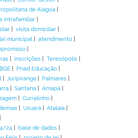
ropolitana de Alagoa
a intrafamiliar
olar
visita domiciliar
lei municipal
atendimento
mpromisso
oras
inscrições
Teresópolis
IBGE
Pnad Educação
l
Juripiranga
Palmares
arra
Santana
Amapá
izagem
Curralinho
demias
Uruará
Atalaia
24/24
base de dados
o Félix
projeto de lei