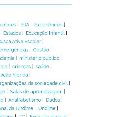
colares
EJA
Experiências
Estados
Educação Infantil
usca Ativa Escolar
 emergências
Gestão
ndemia
ministério público
ola
crianças
saúde
ação híbrida
rganizações da sociedade civil
ge
Salas de aprendizagem
ad
Analfabetismo
Dados
onal da Undime
Undime
ntínuo
TC
Exclusão escolar