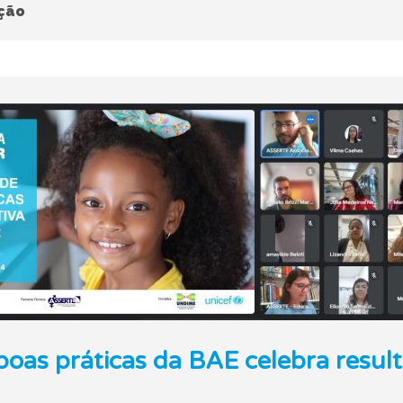
ção
boas práticas da BAE celebra result