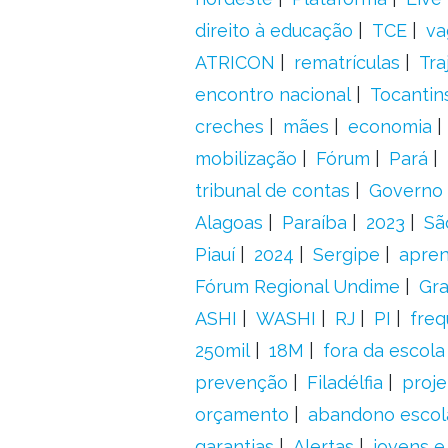
direito à educação
TCE
va
ATRICON
rematrículas
Tra
encontro nacional
Tocantin
creches
mães
economia
mobilização
Fórum
Pará
tribunal de contas
Governo 
Alagoas
Paraíba
2023
Sã
Piauí
2024
Sergipe
apre
Fórum Regional Undime
Gra
ASHI
WASHI
RJ
PI
freq
250mil
18M
fora da escol
prevenção
Filadélfia
proje
orçamento
abandono escol
garantias
Alertas
jovens e