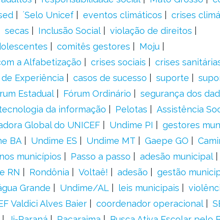
sed
´Selo Unicef
eventos climáticos
crises climá
secas
Inclusão Social
violação de direitos
adolescentes
comitês gestores
Moju
om a Alfabetização
crises sociais
crises sanitária
 de Experiência
casos de sucesso
suporte
supo
rum Estadual
Fórum Ordinário
segurança dos da
tecnologia da informação
Pelotas
Assistência Soc
adora Global do UNICEF
Undime PI
gestores muni
me BA
Undime ES
Undime MT
Gaepe GO
Cami
nos municípios
Passo a passo
adesão municipal
e RN
Rondônia
Voltaê!
adesão
gestão municip
água Grande
Undime/AL
leis municipais
violênc
F Valdici Alves Baier
coordenador operacional
S
Ji-Paraná
Pacaraima
Busca Ativa Escolar pelo B