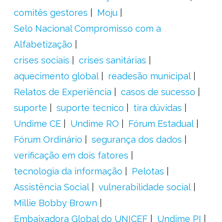
comitês gestores
Moju
Selo Nacional Compromisso com a
Alfabetização
crises sociais
crises sanitárias
aquecimento global
readesão municipal
Relatos de Experiência
casos de sucesso
suporte
suporte tecnico
tira dúvidas
Undime CE
Undime RO
Fórum Estadual
Fórum Ordinário
segurança dos dados
verificação em dois fatores
tecnologia da informação
Pelotas
Assistência Social
vulnerabilidade social
Millie Bobby Brown
Embaixadora Global do UNICEF
Undime PI