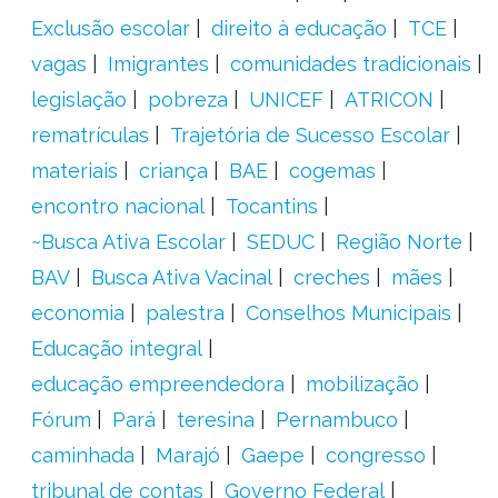
Exclusão escolar
direito à educação
TCE
vagas
Imigrantes
comunidades tradicionais
legislação
pobreza
UNICEF
ATRICON
rematrículas
Trajetória de Sucesso Escolar
materiais
criança
BAE
cogemas
encontro nacional
Tocantins
~Busca Ativa Escolar
SEDUC
Região Norte
BAV
Busca Ativa Vacinal
creches
mães
economia
palestra
Conselhos Municipais
Educação integral
educação empreendedora
mobilização
Fórum
Pará
teresina
Pernambuco
caminhada
Marajó
Gaepe
congresso
tribunal de contas
Governo Federal