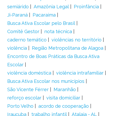
semiárido
Amazônia Legal
Proinfância
Ji-Paraná
Pacaraima
Busca Ativa Escolar pelo Brasil
Comitê Gestor
nota técnica
caderno temático
violências no território
violência
Região Metropolitana de Alagoa
Encontro de Boas Práticas da Busca Ativa
Escolar
violência doméstica
violência intrafamiliar
Busca Ativa Escolar nos municípios
São Vicente Férrer
Maranhão
reforço escolar
visita domiciliar
Porto Velho
acordo de cooperação
Irauçuba
trabalho infantil
Atalaia - AL