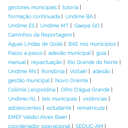
gestores municipais
tutoria
formação continuada
Undime BA
Undime ES
Undime MT
Gaepe GO
Caminhos da Reportagem
Águas Lindas de Goiás
BAE nos municípios
Passo a passo
adesão municipal
guia
manual
repactuação
Rio Grande do Norte
Undime RN
Rondônia
Voltaê!
adesão
gestão municipal
Novo Oriente
Colônia Leopoldina
Olho D'água Grande
Undime/AL
leis municipais
violências
adolescentes
estudante
rematrícula
EMEF Valdici Alves Baier
coordenador operacional
SEDUC-AM