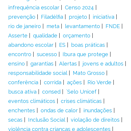
infrequência escolar
Censo 2024
prevenção
Filadélfia
projeto
iniciativa
rio de janeiro
meta
levantamento
FNDE
Asserte
qualidade
orçamento
abandono escolar
ES
boas práticas
encontro
sucesso
Ibura que protege
ensino
garantias
Alertas
jovens e adultos
responsabilidade social
Mato Grosso
conferência
corrida
ações
Rio Verde
busca ativa
consed
´Selo Unicef
eventos climáticos
crises climáticas
enchentes
ondas de calor
inundações
secas
Inclusão Social
violação de direitos
violência contra crianças e adolescentes