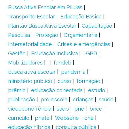
Busca Ativa Escolar em Pílulas
Transporte Escolar
Educação Básica
Plantão Busca Ativa Escolar
Capacitação
Pesquisa
Proteção
Orçamentária
Intersetorialidade
Crises e emergências
Gestão
Educação Inclusiva
LGPD
Mobilizadores
fundeb
busca ativa escolar
pandemia
ministério público
curso
formação
prêmio
educação conectada
estudo
publicação
pré-escola
crianças
saúde
videoconefrência
saeb
pne
bncc
currículo
pnate
Websérie
cne
educação híbrida
consulta pública