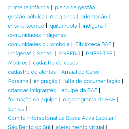
primeira infância
plano de gestão
gestão pública
0 a 3 anos
orientação
ensino técnico
quilombola
indígena
comunidades indígenas
comunidades quilombola
Biblioteca BAE
indígenas
Secadi
PNEERQ
PNEEI-TEE
Motivos
cadastro de casos
cadastro de alertas
Arraial do Cabo
Roraima
imigração
falta de documentação
crianças imigrantes
equipe da BAE
formação da equipe
organograma da BAE
Bahias
Comitê Intersetorial da Busca Ativa Escolar
São Bento do Sul
atendimento virtual