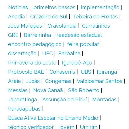
Notícias
primeiros passos
implementação
Anadia
Cruzeiro do Sul
Teixeira de Freitas
Joca Marques
Cravolândia
Curralinhos
GRE
Barreirinha
readesão estadual
encontro pedagógico
feira popular
dissertação
UFC
Barbalha
Primavera do Leste
Igarapé-Açu
Protocolo BAE
Conasems
UBS
Ipiranga
Areia
Jucás
Congemas
Valdiosmar Santos
Messias
Nova Canaã
São Roberto
Japaratinga
Assunção do Piauí
Montadas
Parauapebas
Busca Ativa Escolar no Ensino Médio
técnico verificador
jovem
Umirim