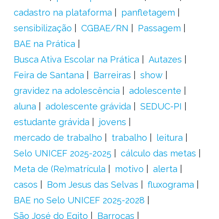
cadastro na plataforma
panfletagem
sensibilização
CGBAE/RN
Passagem
BAE na Prática
Busca Ativa Escolar na Prática
Autazes
Feira de Santana
Barreiras
show
gravidez na adolescência
adolescente
aluna
adolescente grávida
SEDUC-PI
estudante grávida
jovens
mercado de trabalho
trabalho
leitura
Selo UNICEF 2025-2025
cálculo das metas
Meta de (Re)matrícula
motivo
alerta
casos
Bom Jesus das Selvas
fluxograma
BAE no Selo UNICEF 2025-2028
São José do Egito
Barrocas