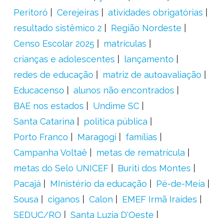
Peritoró
Cerejeiras
atividades obrigatórias
resultado sistêmico 2
Região Nordeste
Censo Escolar 2025
matrículas
crianças e adolescentes
lançamento
redes de educação
matriz de autoavaliação
Educacenso
alunos não encontrados
BAE nos estados
Undime SC
Santa Catarina
política pública
Porto Franco
Maragogi
famílias
Campanha Voltaê
metas de rematrícula
metas do Selo UNICEF
Buriti dos Montes
Pacajá
MInistério da educação
Pé-de-Meia
Sousa
ciganos
Calon
EMEF Irmã Iraídes
SEDUC/RO
Santa Luzia D'Oeste