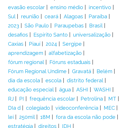
evasão escolar
ensino médio
incentivo
Sul
reunião
ceará
Alagoas
Paraíba
2023
São Paulo
Paraupebas
Brasil
desafios
Espírito Santo
universalização
Caxias
Piauí
2024
Sergipe
aprendizagem
alfabetização
fórum regional
Fóruns estaduais
Fórum Regional Undime
Gravatá
Belém
dia da escola
escola
distrito federal
educação especial
água
ASHI
WASHI
RJ
PI
frequência escolar
Petrolina
MT
DIa d
colegiado
videoconferência
MEC
lei
250mil
18M
fora da escola não pode
estratégia
direitos
IDH