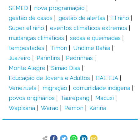
SEMED
nova programação
gestão de casos
gestão de alertas
El niño
Super el niño
eventos climáticos extremos
mudanças climáticas
secas e queimadas
tempestades
Timon
Undime Bahia
Juazeiro
Parintins
Pedrinhas
Monte Alegre
Simão Dias
Educação de Jovens e Adultos
BAE EJA
Venezuela
migração
comunidade indígena
povos originários
Taurepang
Macuxi
Wapixana
Warao
Pemon
Kariña