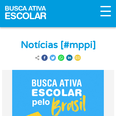
Notícias [#mppi]