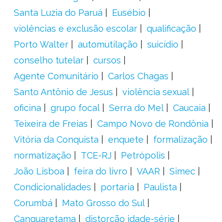
Santa Luzia do Paruá
Eusébio
violências e exclusão escolar
qualificação
Porto Walter
automutilação
suicídio
conselho tutelar
cursos
Agente Comunitário
Carlos Chagas
Santo Antônio de Jesus
violência sexual
oficina
grupo focal
Serra do Mel
Caucaia
Teixeira de Freias
Campo Novo de Rondônia
Vitória da Conquista
enquete
formalização
normatização
TCE-RJ
Petrópolis
João Lisboa
feira do livro
VAAR
Simec
Condicionalidades
portaria
Paulista
Corumbá
Mato Grosso do Sul
Canguaretama
distorção idade-série