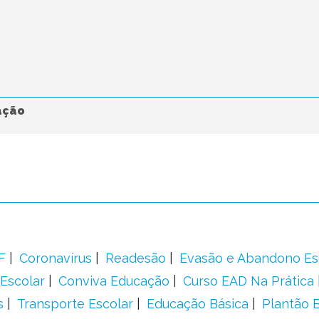
ação
F
Coronavírus
Readesão
Evasão e Abandono Es
Escolar
Conviva Educação
Curso EAD Na Prática
s
Transporte Escolar
Educação Básica
Plantão B