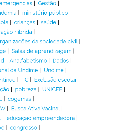
 emergências
Gestão
ndemia
ministério público
ola
crianças
saúde
ação híbrida
rganizações da sociedade civil
ge
Salas de aprendizagem
ad
Analfabetismo
Dados
onal da Undime
Undime
ntínuo
TC
Exclusão escolar
ação
pobreza
UNICEF
E
cogemas
AV
Busca Ativa Vacinal
l
educação empreendedora
pe
congresso