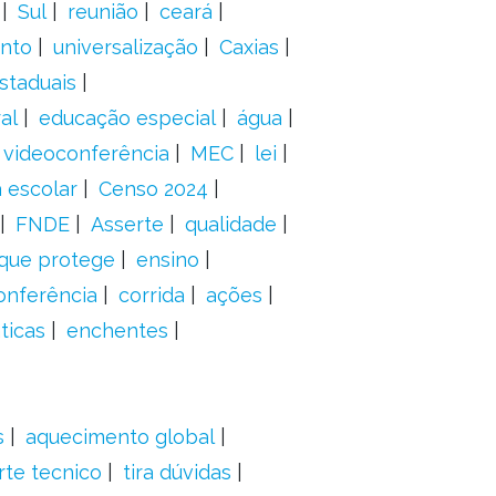
Sul
reunião
ceará
anto
universalização
Caxias
staduais
al
educação especial
água
videoconferência
MEC
lei
 escolar
Censo 2024
FNDE
Asserte
qualidade
 que protege
ensino
onferência
corrida
ações
ticas
enchentes
s
aquecimento global
rte tecnico
tira dúvidas