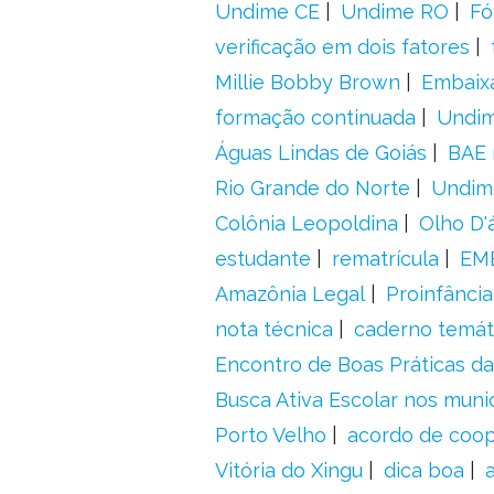
Undime CE
Undime RO
Fó
verificação em dois fatores
Millie Bobby Brown
Embaix
formação continuada
Undi
Águas Lindas de Goiás
BAE 
Rio Grande do Norte
Undim
Colônia Leopoldina
Olho D'
estudante
rematrícula
EME
Amazônia Legal
Proinfância
nota técnica
caderno temát
Encontro de Boas Práticas da
Busca Ativa Escolar nos muni
Porto Velho
acordo de coo
Vitória do Xingu
dica boa