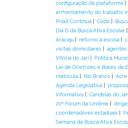
configuração da plataforma
enfrentamento do trabalho in
Pnad Contínua
Codó
Busc
Dia D da Busca Ativa Escolar
Aracaju
retorno à escola
c
visitas domiciliares
agentes 
Vitória do Jari
Política Munic
Lei de Diretrizes e Bases da
matrícula
Rio Branco
Acre
Agenda Legislativa
proposiç
informativo
Candeias do Ja
20º Fórum da Undime
dirig
coordenadores estaduais
P
Semana da Busca Ativa Escol