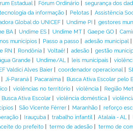
rum Estadual
Fórum Ordinário
segurança dos da
tecnologia da informação
Pelotas
Assistência Soc
adora Global do UNICEF
Undime PI
gestores muni
me BA
Undime ES
Undime MT
Gaepe GO
Cami
nos municípios
Passo a passo
adesão municipal
e RN
Rondônia
Voltaê!
adesão
gestão municip
água Grande
Undime/AL
leis municipais
violênc
F Valdici Alves Baier
coordenador operacional
S
Ji-Paraná
Pacaraima
Busca Ativa Escolar pelo B
ico
violências no território
violência
Região Met
 Busca Ativa Escolar
violência doméstica
violênci
cípios
São Vicente Férrer
Maranhão
reforço esc
peração
Irauçuba
trabalho infantil
Atalaia - AL
aceite do prefeito
termo de adesão
termo de co