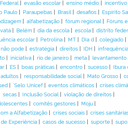
Federal
evasão escolar
ensino médio
incentivo
o Paulo
Paraupebas
Brasil
desafios
Espírito S
ndizagem
alfabetização
fórum regional
Fóruns e
vatá
Belém
dia da escola
escola
distrito feder
uência escolar
Petrolina
MT
DIa d
colegiado
a não pode
estratégia
direitos
IDH
infrequência
to
iniciativa
rio de janeiro
meta
levantamento
ar
ES
boas práticas
encontro
sucesso
Ibura
 adultos
responsabilidade social
Mato Grosso
c
sed
´Selo Unicef
eventos climáticos
crises climá
secas
Inclusão Social
violação de direitos
adolescentes
comitês gestores
Moju
om a Alfabetização
crises sociais
crises sanitária
 de Experiência
casos de sucesso
suporte
supo