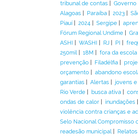
tribunal de contas
Governo 
Alagoas
Paraíba
2023
Sã
Piauí
2024
Sergipe
apre
Fórum Regional Undime
Gra
ASHI
WASHI
RJ
PI
freq
250mil
18M
fora da escol
prevenção
Filadélfia
proje
orçamento
abandono escol
garantias
Alertas
jovens e
Rio Verde
busca ativa
con
ondas de calor
inundações
violência contra crianças e 
Selo Nacional Compromisso c
readesão municipal
Relatos