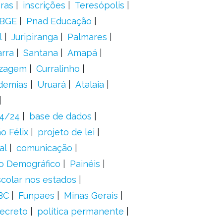
oras
inscrições
Teresópolis
IBGE
Pnad Educação
l
Juripiranga
Palmares
arra
Santana
Amapá
izagem
Curralinho
demias
Uruará
Atalaia
24/24
base de dados
o Félix
projeto de lei
al
comunicação
o Demográfico
Painéis
scolar nos estados
BC
Funpaes
Minas Gerais
ecreto
política permanente