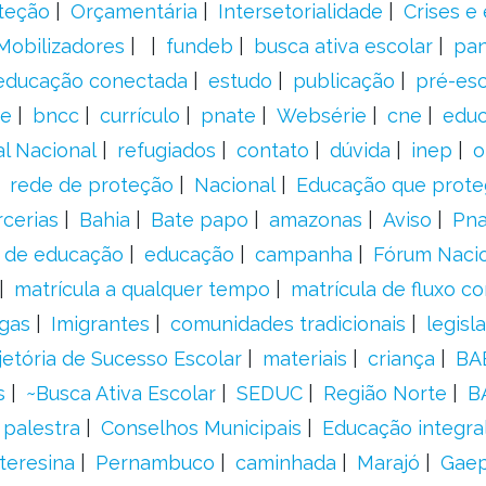
teção
Orçamentária
Intersetorialidade
Crises e
Mobilizadores
fundeb
busca ativa escolar
pa
educação conectada
estudo
publicação
pré-esc
e
bncc
currículo
pnate
Websérie
cne
educ
al Nacional
refugiados
contato
dúvida
inep
o
rede de proteção
Nacional
Educação que prote
rcerias
Bahia
Bate papo
amazonas
Aviso
Pn
s de educação
educação
campanha
Fórum Naci
matrícula a qualquer tempo
matrícula de fluxo co
gas
Imigrantes
comunidades tradicionais
legisl
jetória de Sucesso Escolar
materiais
criança
BA
s
~Busca Ativa Escolar
SEDUC
Região Norte
B
palestra
Conselhos Municipais
Educação integra
teresina
Pernambuco
caminhada
Marajó
Gae