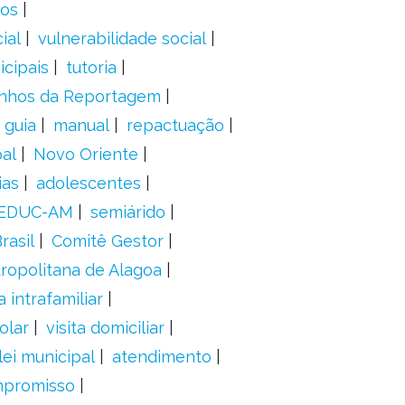
dos
ial
vulnerabilidade social
cipais
tutoria
nhos da Reportagem
guia
manual
repactuação
al
Novo Oriente
ias
adolescentes
EDUC-AM
semiárido
rasil
Comitê Gestor
ropolitana de Alagoa
a intrafamiliar
olar
visita domiciliar
lei municipal
atendimento
mpromisso