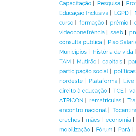
Capacitação
Pesquisa
Pro
Educação Inclusiva
LGPD
curso
formação
prêmio
videoconefrência
saeb
pn
consulta pública
Piso Salari
Municípios
História de vida
TAM
Mutirão
capitais
pa
participação social
política
nordeste
Plataforma
Live
direito à educação
TCE
va
ATRICON
rematrículas
Tra
encontro nacional
Tocantin
creches
mães
economia
mobilização
Fórum
Pará