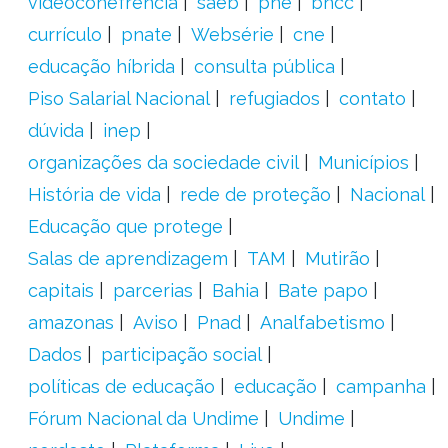
videoconefrência
saeb
pne
bncc
currículo
pnate
Websérie
cne
educação híbrida
consulta pública
Piso Salarial Nacional
refugiados
contato
dúvida
inep
organizações da sociedade civil
Municípios
História de vida
rede de proteção
Nacional
Educação que protege
Salas de aprendizagem
TAM
Mutirão
capitais
parcerias
Bahia
Bate papo
amazonas
Aviso
Pnad
Analfabetismo
Dados
participação social
políticas de educação
educação
campanha
Fórum Nacional da Undime
Undime