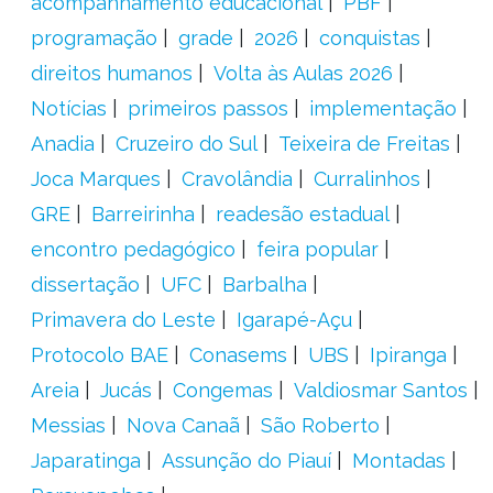
acompanhamento educacional
PBF
programação
grade
2026
conquistas
direitos humanos
Volta às Aulas 2026
Notícias
primeiros passos
implementação
Anadia
Cruzeiro do Sul
Teixeira de Freitas
Joca Marques
Cravolândia
Curralinhos
GRE
Barreirinha
readesão estadual
encontro pedagógico
feira popular
dissertação
UFC
Barbalha
Primavera do Leste
Igarapé-Açu
Protocolo BAE
Conasems
UBS
Ipiranga
Areia
Jucás
Congemas
Valdiosmar Santos
Messias
Nova Canaã
São Roberto
Japaratinga
Assunção do Piauí
Montadas