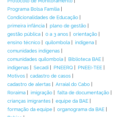
Protocolo de Monitoramento
Programa Bolsa Família
Condicionalidades de Educação
primeira infância
plano de gestão
gestão pública
0 a 3 anos
orientação
ensino técnico
quilombola
indígena
comunidades indígenas
comunidades quilombola
Biblioteca BAE
indígenas
Secadi
PNEERQ
PNEEI-TEE
Motivos
cadastro de casos
cadastro de alertas
Arraial do Cabo
Roraima
imigração
falta de documentação
crianças imigrantes
equipe da BAE
formação da equipe
organograma da BAE