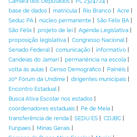
Câmara dos Deputados
PL 2324/24
base de dados
matrícula
Rio Branco
Acre
Seduc PA
núcleo permanente
São Félix BA
São Félix
projeto de lei
Agenda Legislativa
proposição legislativa
Congresso Nacional
Senado Federal
comunicação
informativo
Candeias do Jamari
permanência na escola
volta ás aulas
Censo Demográfico
Painéis
20º Fórum da Undime
dirigentes municipais
Encontro Estadual
Busca Ativa Escolar nos estados
coordenadores estaduais
Pé de Meia
transferência de renda
SEDU ES
CDJBC
Funpaes
Minas Gerais