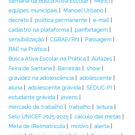
Semana da Busca Ativa Escolar
Murici
equipes municipais
Manoel Urbano
decreto
política permanente
e-mail
cadastro na plataforma
panfletagem
sensibilização
CGBAE/RN
Passagem
BAE na Prática
Busca Ativa Escolar na Prática
Autazes
Feira de Santana
Barreiras
show
gravidez na adolescência
adolescente
aluna
adolescente grávida
SEDUC-PI
estudante grávida
jovens
mercado de trabalho
trabalho
leitura
Selo UNICEF 2025-2025
cálculo das metas
Meta de (Re)matrícula
motivo
alerta