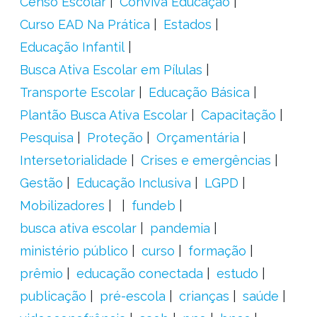
Censo Escolar
Conviva Educação
Curso EAD Na Prática
Estados
Educação Infantil
Busca Ativa Escolar em Pílulas
Transporte Escolar
Educação Básica
Plantão Busca Ativa Escolar
Capacitação
Pesquisa
Proteção
Orçamentária
Intersetorialidade
Crises e emergências
Gestão
Educação Inclusiva
LGPD
Mobilizadores
fundeb
busca ativa escolar
pandemia
ministério público
curso
formação
prêmio
educação conectada
estudo
publicação
pré-escola
crianças
saúde