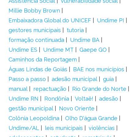
Assistência Social
vulnerabilidade social
Millie Bobby Brown
Embaixadora Global do UNICEF
Undime PI
gestores municipais
tutoria
formação continuada
Undime BA
Undime ES
Undime MT
Gaepe GO
Caminhos da Reportagem
Águas Lindas de Goiás
BAE nos municípios
Passo a passo
adesão municipal
guia
manual
repactuação
Rio Grande do Norte
Undime RN
Rondônia
Voltaê!
adesão
gestão municipal
Novo Oriente
Colônia Leopoldina
Olho D'água Grande
Undime/AL
leis municipais
violências