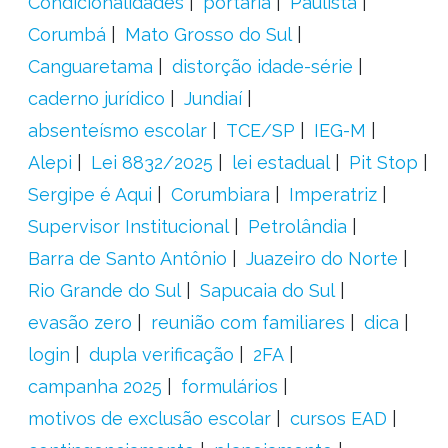
Condicionalidades
portaria
Paulista
Corumbá
Mato Grosso do Sul
Canguaretama
distorção idade-série
caderno jurídico
Jundiaí
absenteísmo escolar
TCE/SP
IEG-M
Alepi
Lei 8832/2025
lei estadual
Pit Stop
Sergipe é Aqui
Corumbiara
Imperatriz
Supervisor Institucional
Petrolândia
Barra de Santo Antônio
Juazeiro do Norte
Rio Grande do Sul
Sapucaia do Sul
evasão zero
reunião com familiares
dica
login
dupla verificação
2FA
campanha 2025
formulários
motivos de exclusão escolar
cursos EAD