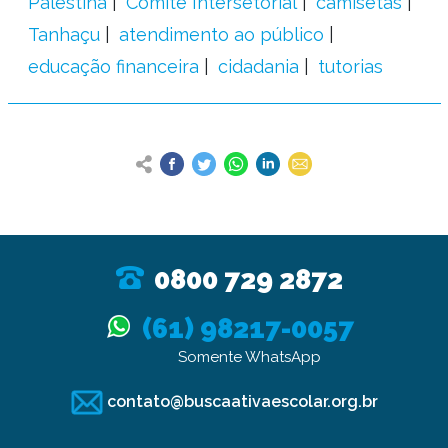
Palestina
Comitê Intersetorial
camisetas
Tanhaçu
atendimento ao público
educação financeira
cidadania
tutorias
0800 729 2872
(61) 98217-0057
Somente WhatsApp
contato@buscaativaescolar.org.br