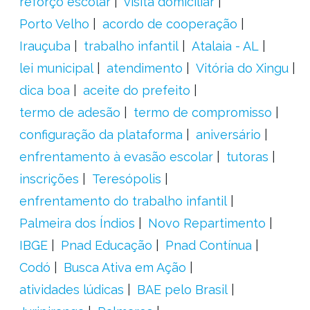
reforço escolar
visita domiciliar
Porto Velho
acordo de cooperação
Irauçuba
trabalho infantil
Atalaia - AL
lei municipal
atendimento
Vitória do Xingu
dica boa
aceite do prefeito
termo de adesão
termo de compromisso
configuração da plataforma
aniversário
enfrentamento à evasão escolar
tutoras
inscrições
Teresópolis
enfrentamento do trabalho infantil
Palmeira dos Índios
Novo Repartimento
IBGE
Pnad Educação
Pnad Contínua
Codó
Busca Ativa em Ação
atividades lúdicas
BAE pelo Brasil