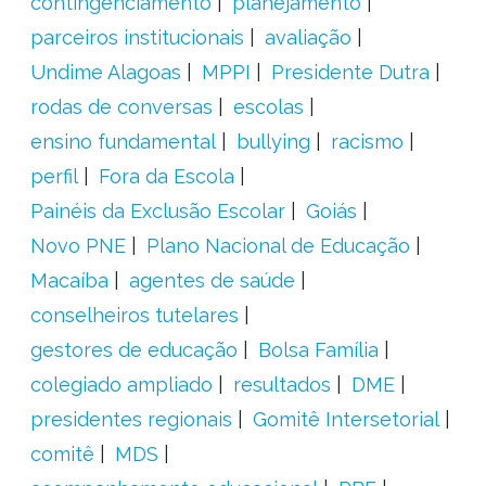
contingenciamento
planejamento
parceiros institucionais
avaliação
Undime Alagoas
MPPI
Presidente Dutra
rodas de conversas
escolas
ensino fundamental
bullying
racismo
perfil
Fora da Escola
Painéis da Exclusão Escolar
Goiás
Novo PNE
Plano Nacional de Educação
Macaíba
agentes de saúde
conselheiros tutelares
gestores de educação
Bolsa Família
colegiado ampliado
resultados
DME
presidentes regionais
Gomitê Intersetorial
comitê
MDS