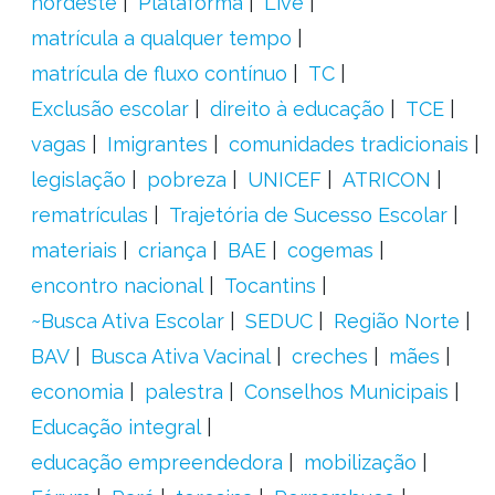
nordeste
Plataforma
Live
matrícula a qualquer tempo
matrícula de fluxo contínuo
TC
Exclusão escolar
direito à educação
TCE
vagas
Imigrantes
comunidades tradicionais
legislação
pobreza
UNICEF
ATRICON
rematrículas
Trajetória de Sucesso Escolar
materiais
criança
BAE
cogemas
encontro nacional
Tocantins
~Busca Ativa Escolar
SEDUC
Região Norte
BAV
Busca Ativa Vacinal
creches
mães
economia
palestra
Conselhos Municipais
Educação integral
educação empreendedora
mobilização