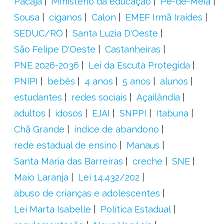
Pacajá
MInistério da educação
Pé-de-Meia
Sousa
ciganos
Calon
EMEF Irmã Iraídes
SEDUC/RO
Santa Luzia D'Oeste
São Felipe D'Oeste
Castanheiras
PNE 2026-2036
Lei da Escuta Protegida
PNIPI
bebês
4 anos
5 anos
alunos
estudantes
redes sociais
Açailândia
adultos
idosos
EJAI
SNPPI
Itabuna
Chã Grande
índice de abandono
rede estadual de ensino
Manaus
Santa Maria das Barreiras
creche
SNE
Maio Laranja
Lei 14.432/202
abuso de crianças e adolescentes
Lei Marta Isabelle
Política Estadual