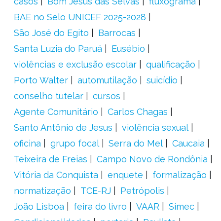
casos
Bom Jesus das Selvas
fluxograma
BAE no Selo UNICEF 2025-2028
São José do Egito
Barrocas
Santa Luzia do Paruá
Eusébio
violências e exclusão escolar
qualificação
Porto Walter
automutilação
suicídio
conselho tutelar
cursos
Agente Comunitário
Carlos Chagas
Santo Antônio de Jesus
violência sexual
oficina
grupo focal
Serra do Mel
Caucaia
Teixeira de Freias
Campo Novo de Rondônia
Vitória da Conquista
enquete
formalização
normatização
TCE-RJ
Petrópolis
João Lisboa
feira do livro
VAAR
Simec