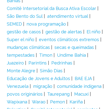
Bahias
Comitê Intersetorial da Busca Ativa Escolar
São Bento do Sul
atendimento virtual
SEMED
nova programação
gestão de casos
gestão de alertas
El niño
Super el niño
eventos climáticos extremos
mudanças climáticas
secas e queimadas
tempestades
Timon
Undime Bahia
Juazeiro
Parintins
Pedrinhas
Monte Alegre
Simão Dias
Educação de Jovens e Adultos
BAE EJA
Venezuela
migração
comunidade indígena
povos originários
Taurepang
Macuxi
Wapixana
Warao
Pemon
Kariña