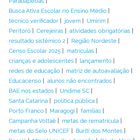
Parauapebas
Busca Ativa Escolar no Ensino Médio
técnico verificador
jovem
Umirim
Peritoró
Cerejeiras
atividades obrigatórias
resultado sistêmico 2
Região Nordeste
Censo Escolar 2025
matrículas
crianças e adolescentes
lançamento
redes de educação
matriz de autoavaliação
Educacenso
alunos não encontrados
BAE nos estados
Undime SC
Santa Catarina
política pública
Porto Franco
Maragogi
famílias
Campanha Voltaê
metas de rematrícula
metas do Selo UNICEF
Buriti dos Montes