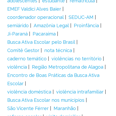
adolescentes
estudante
rematrícula
EMEF Valdici Alves Baier
coordenador operacional
SEDUC-AM
semiárido
Amazônia Legal
Proinfância
Ji-Paraná
Pacaraima
Busca Ativa Escolar pelo Brasil
Comitê Gestor
nota técnica
caderno temático
violências no território
violência
Região Metropolitana de Alagoa
Encontro de Boas Práticas da Busca Ativa
Escolar
violência doméstica
violência intrafamiliar
Busca Ativa Escolar nos municípios
São Vicente Férrer
Maranhão