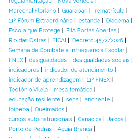
regulamentação
Nova Venécia
Marechal Floriano
Guarapari
´rematrícula
11º Fórum Extraordinário
estande
Diadema
Escola que Protege
EJA Portas Abertas
Rio das Ostras
FICAI
Decreto 4572/2026
Semana de Combate à Infrequência Escolar
FNEX
desigualdades
desigualdades sociais
indicadores
indicador de atendimento
indicador de aprendizagem
11º FNEX
Teotônio Vilela
mesa temática
educação resiliente
seca
enchente
Ibipeba
Queimados
cursos autoinstrucionais
Cariacica
Jaicós
Porto de Pedras
Águia Branca