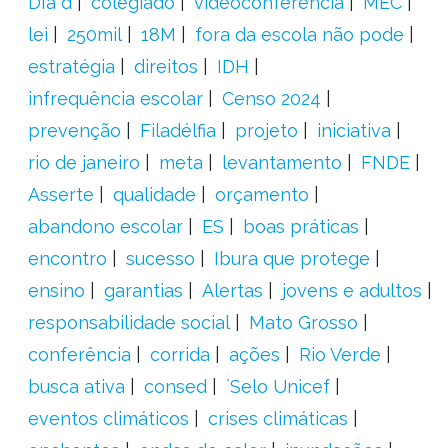
DIa d
colegiado
videoconferência
MEC
lei
250mil
18M
fora da escola não pode
estratégia
direitos
IDH
infrequência escolar
Censo 2024
prevenção
Filadélfia
projeto
iniciativa
rio de janeiro
meta
levantamento
FNDE
Asserte
qualidade
orçamento
abandono escolar
ES
boas práticas
encontro
sucesso
Ibura que protege
ensino
garantias
Alertas
jovens e adultos
responsabilidade social
Mato Grosso
conferência
corrida
ações
Rio Verde
busca ativa
consed
´Selo Unicef
eventos climáticos
crises climáticas