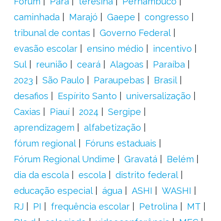
Fórum
Pará
teresina
Pernambuco
caminhada
Marajó
Gaepe
congresso
tribunal de contas
Governo Federal
evasão escolar
ensino médio
incentivo
Sul
reunião
ceará
Alagoas
Paraíba
2023
São Paulo
Paraupebas
Brasil
desafios
Espírito Santo
universalização
Caxias
Piauí
2024
Sergipe
aprendizagem
alfabetização
fórum regional
Fóruns estaduais
Fórum Regional Undime
Gravatá
Belém
dia da escola
escola
distrito federal
educação especial
água
ASHI
WASHI
RJ
PI
frequência escolar
Petrolina
MT