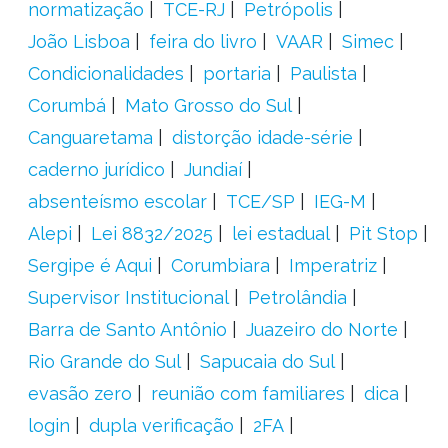
normatização
TCE-RJ
Petrópolis
João Lisboa
feira do livro
VAAR
Simec
Condicionalidades
portaria
Paulista
Corumbá
Mato Grosso do Sul
Canguaretama
distorção idade-série
caderno jurídico
Jundiaí
absenteísmo escolar
TCE/SP
IEG-M
Alepi
Lei 8832/2025
lei estadual
Pit Stop
Sergipe é Aqui
Corumbiara
Imperatriz
Supervisor Institucional
Petrolândia
Barra de Santo Antônio
Juazeiro do Norte
Rio Grande do Sul
Sapucaia do Sul
evasão zero
reunião com familiares
dica
login
dupla verificação
2FA