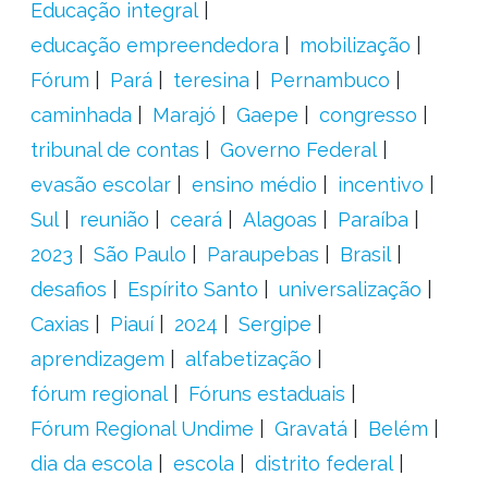
Educação integral
educação empreendedora
mobilização
Fórum
Pará
teresina
Pernambuco
caminhada
Marajó
Gaepe
congresso
tribunal de contas
Governo Federal
evasão escolar
ensino médio
incentivo
Sul
reunião
ceará
Alagoas
Paraíba
2023
São Paulo
Paraupebas
Brasil
desafios
Espírito Santo
universalização
Caxias
Piauí
2024
Sergipe
aprendizagem
alfabetização
fórum regional
Fóruns estaduais
Fórum Regional Undime
Gravatá
Belém
dia da escola
escola
distrito federal