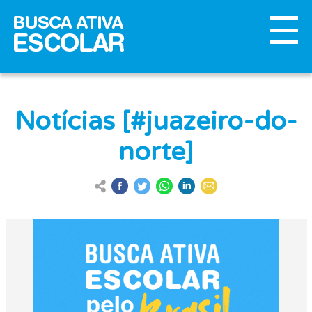
Notícias [#juazeiro-do-
norte]