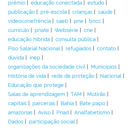
prêmio
educação conectada
estudo
publicação
pré-escola
crianças
saúde
videoconefrência
saeb
pne
bncc
currículo
pnate
Websérie
cne
educação híbrida
consulta pública
Piso Salarial Nacional
refugiados
contato
dúvida
inep
organizações da sociedade civil
Municípios
História de vida
rede de proteção
Nacional
Educação que protege
Salas de aprendizagem
TAM
Mutirão
capitais
parcerias
Bahia
Bate papo
amazonas
Aviso
Pnad
Analfabetismo
Dados
participação social