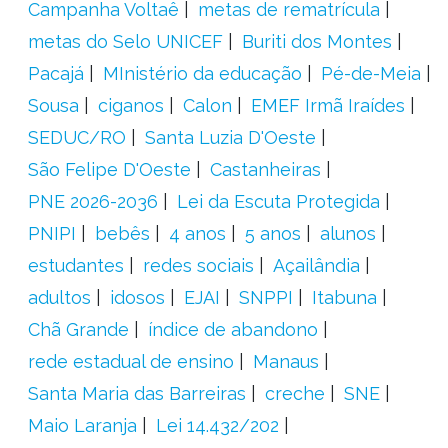
Campanha Voltaê
metas de rematrícula
metas do Selo UNICEF
Buriti dos Montes
Pacajá
MInistério da educação
Pé-de-Meia
Sousa
ciganos
Calon
EMEF Irmã Iraídes
SEDUC/RO
Santa Luzia D'Oeste
São Felipe D'Oeste
Castanheiras
PNE 2026-2036
Lei da Escuta Protegida
PNIPI
bebês
4 anos
5 anos
alunos
estudantes
redes sociais
Açailândia
adultos
idosos
EJAI
SNPPI
Itabuna
Chã Grande
índice de abandono
rede estadual de ensino
Manaus
Santa Maria das Barreiras
creche
SNE
Maio Laranja
Lei 14.432/202