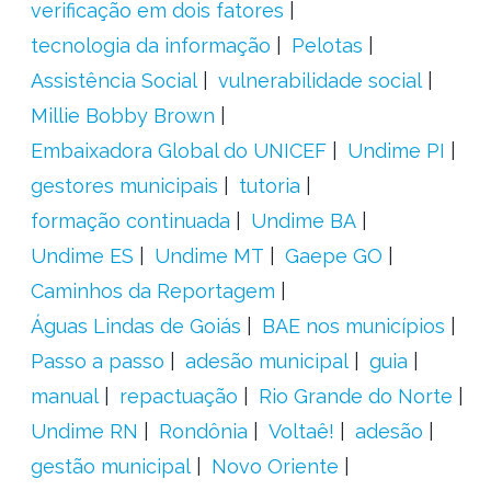
verificação em dois fatores
tecnologia da informação
Pelotas
Assistência Social
vulnerabilidade social
Millie Bobby Brown
Embaixadora Global do UNICEF
Undime PI
gestores municipais
tutoria
formação continuada
Undime BA
Undime ES
Undime MT
Gaepe GO
Caminhos da Reportagem
Águas Lindas de Goiás
BAE nos municípios
Passo a passo
adesão municipal
guia
manual
repactuação
Rio Grande do Norte
Undime RN
Rondônia
Voltaê!
adesão
gestão municipal
Novo Oriente