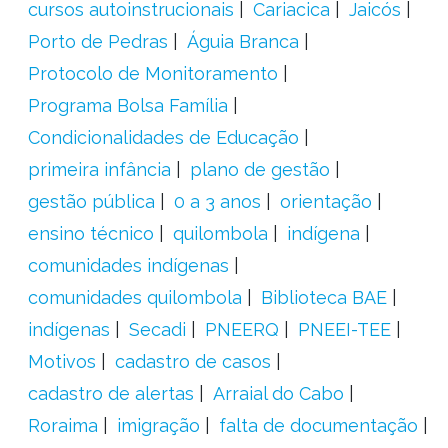
cursos autoinstrucionais
Cariacica
Jaicós
Porto de Pedras
Águia Branca
Protocolo de Monitoramento
Programa Bolsa Família
Condicionalidades de Educação
primeira infância
plano de gestão
gestão pública
0 a 3 anos
orientação
ensino técnico
quilombola
indígena
comunidades indígenas
comunidades quilombola
Biblioteca BAE
indígenas
Secadi
PNEERQ
PNEEI-TEE
Motivos
cadastro de casos
cadastro de alertas
Arraial do Cabo
Roraima
imigração
falta de documentação