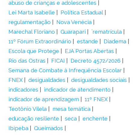
abuso de crianças e adolescentes
Lei Marta Isabelle
Política Estadual
regulamentação
Nova Venécia
Marechal Floriano
Guarapari
´rematrícula
11º Fórum Extraordinário
estande
Diadema
Escola que Protege
EJA Portas Abertas
Rio das Ostras
FICAI
Decreto 4572/2026
Semana de Combate à Infrequência Escolar
FNEX
desigualdades
desigualdades sociais
indicadores
indicador de atendimento
indicador de aprendizagem
11º FNEX
Teotônio Vilela
mesa temática
educação resiliente
seca
enchente
Ibipeba
Queimados