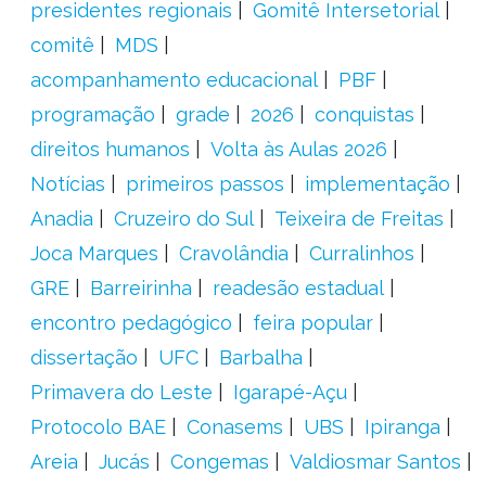
presidentes regionais
Gomitê Intersetorial
comitê
MDS
acompanhamento educacional
PBF
programação
grade
2026
conquistas
direitos humanos
Volta às Aulas 2026
Notícias
primeiros passos
implementação
Anadia
Cruzeiro do Sul
Teixeira de Freitas
Joca Marques
Cravolândia
Curralinhos
GRE
Barreirinha
readesão estadual
encontro pedagógico
feira popular
dissertação
UFC
Barbalha
Primavera do Leste
Igarapé-Açu
Protocolo BAE
Conasems
UBS
Ipiranga
Areia
Jucás
Congemas
Valdiosmar Santos