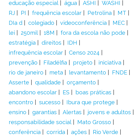
educação especial
água
ASHI
WASHI
RJ
PI
frequência escolar
Petrolina
MT
DIa d
colegiado
videoconferência
MEC
lei
250mil
18M
fora da escola não pode
estratégia
direitos
IDH
infrequência escolar
Censo 2024
prevenção
Filadélfia
projeto
iniciativa
rio de janeiro
meta
levantamento
FNDE
Asserte
qualidade
orçamento
abandono escolar
ES
boas práticas
encontro
sucesso
Ibura que protege
ensino
garantias
Alertas
jovens e adultos
responsabilidade social
Mato Grosso
conferência
corrida
ações
Rio Verde