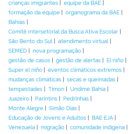
crianças imigrantes
equipe da BAE
formação da equipe
organograma da BAE
Bahias
Comitê Intersetorial da Busca Ativa Escolar
São Bento do Sul
atendimento virtual
SEMED
nova programação
gestão de casos
gestão de alertas
El niño
Super el niño
eventos climáticos extremos
mudanças climáticas
secas e queimadas
tempestades
Timon
Undime Bahia
Juazeiro
Parintins
Pedrinhas
Monte Alegre
Simão Dias
Educação de Jovens e Adultos
BAE EJA
Venezuela
migração
comunidade indígena