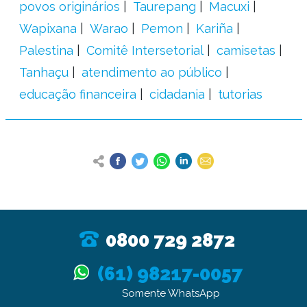
povos originários
Taurepang
Macuxi
Wapixana
Warao
Pemon
Kariña
Palestina
Comitê Intersetorial
camisetas
Tanhaçu
atendimento ao público
educação financeira
cidadania
tutorias
0800 729 2872
(61) 98217-0057
Somente WhatsApp