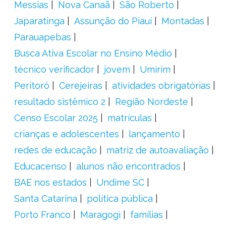
Messias
Nova Canaã
São Roberto
Japaratinga
Assunção do Piauí
Montadas
Parauapebas
Busca Ativa Escolar no Ensino Médio
técnico verificador
jovem
Umirim
Peritoró
Cerejeiras
atividades obrigatórias
resultado sistêmico 2
Região Nordeste
Censo Escolar 2025
matrículas
crianças e adolescentes
lançamento
redes de educação
matriz de autoavaliação
Educacenso
alunos não encontrados
BAE nos estados
Undime SC
Santa Catarina
política pública
Porto Franco
Maragogi
famílias