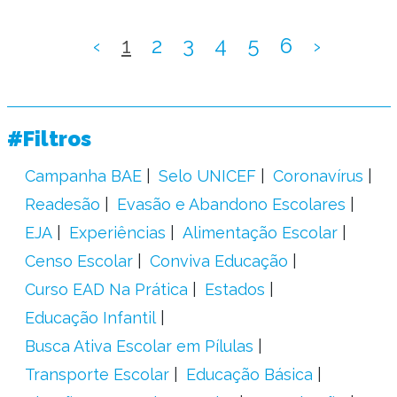
‹
1
2
3
4
5
6
›
#Filtros
Campanha BAE
Selo UNICEF
Coronavírus
Readesão
Evasão e Abandono Escolares
EJA
Experiências
Alimentação Escolar
Censo Escolar
Conviva Educação
Curso EAD Na Prática
Estados
Educação Infantil
Busca Ativa Escolar em Pílulas
Transporte Escolar
Educação Básica