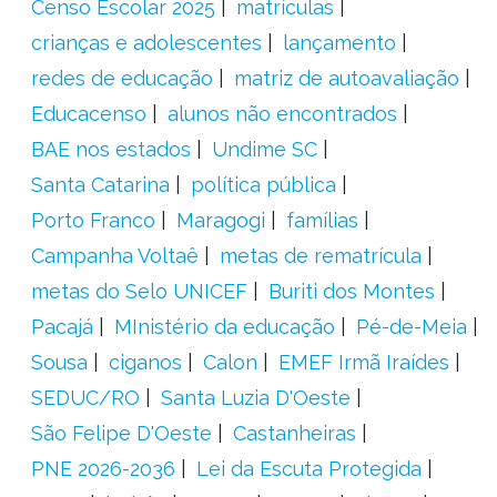
Censo Escolar 2025
matrículas
crianças e adolescentes
lançamento
redes de educação
matriz de autoavaliação
Educacenso
alunos não encontrados
BAE nos estados
Undime SC
Santa Catarina
política pública
Porto Franco
Maragogi
famílias
Campanha Voltaê
metas de rematrícula
metas do Selo UNICEF
Buriti dos Montes
Pacajá
MInistério da educação
Pé-de-Meia
Sousa
ciganos
Calon
EMEF Irmã Iraídes
SEDUC/RO
Santa Luzia D'Oeste
São Felipe D'Oeste
Castanheiras
PNE 2026-2036
Lei da Escuta Protegida