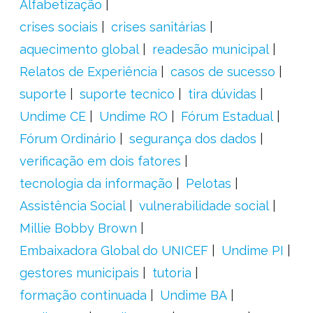
Alfabetização
crises sociais
crises sanitárias
aquecimento global
readesão municipal
Relatos de Experiência
casos de sucesso
suporte
suporte tecnico
tira dúvidas
Undime CE
Undime RO
Fórum Estadual
Fórum Ordinário
segurança dos dados
verificação em dois fatores
tecnologia da informação
Pelotas
Assistência Social
vulnerabilidade social
Millie Bobby Brown
Embaixadora Global do UNICEF
Undime PI
gestores municipais
tutoria
formação continuada
Undime BA