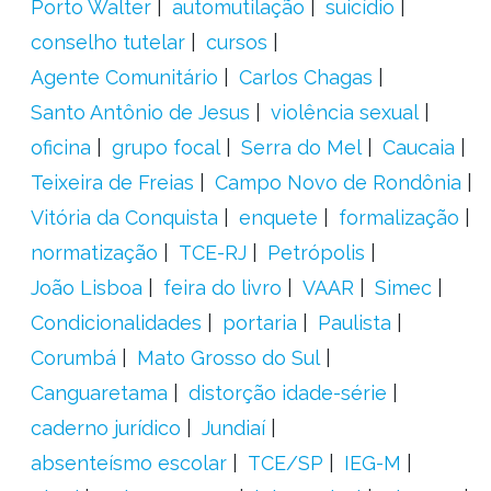
Porto Walter
automutilação
suicídio
conselho tutelar
cursos
Agente Comunitário
Carlos Chagas
Santo Antônio de Jesus
violência sexual
oficina
grupo focal
Serra do Mel
Caucaia
Teixeira de Freias
Campo Novo de Rondônia
Vitória da Conquista
enquete
formalização
normatização
TCE-RJ
Petrópolis
João Lisboa
feira do livro
VAAR
Simec
Condicionalidades
portaria
Paulista
Corumbá
Mato Grosso do Sul
Canguaretama
distorção idade-série
caderno jurídico
Jundiaí
absenteísmo escolar
TCE/SP
IEG-M