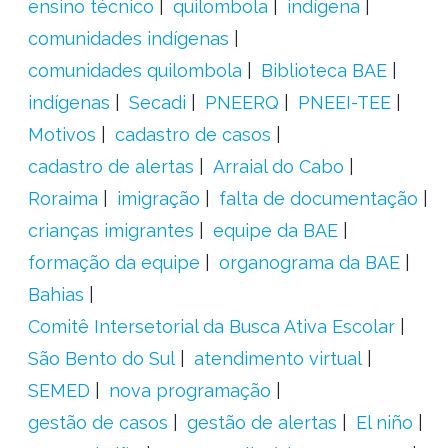
ensino técnico
quilombola
indígena
comunidades indígenas
comunidades quilombola
Biblioteca BAE
indígenas
Secadi
PNEERQ
PNEEI-TEE
Motivos
cadastro de casos
cadastro de alertas
Arraial do Cabo
Roraima
imigração
falta de documentação
crianças imigrantes
equipe da BAE
formação da equipe
organograma da BAE
Bahias
Comitê Intersetorial da Busca Ativa Escolar
São Bento do Sul
atendimento virtual
SEMED
nova programação
gestão de casos
gestão de alertas
El niño