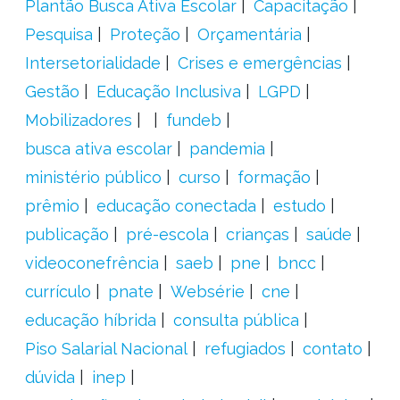
Plantão Busca Ativa Escolar
Capacitação
Pesquisa
Proteção
Orçamentária
Intersetorialidade
Crises e emergências
Gestão
Educação Inclusiva
LGPD
Mobilizadores
fundeb
busca ativa escolar
pandemia
ministério público
curso
formação
prêmio
educação conectada
estudo
publicação
pré-escola
crianças
saúde
videoconefrência
saeb
pne
bncc
currículo
pnate
Websérie
cne
educação híbrida
consulta pública
Piso Salarial Nacional
refugiados
contato
dúvida
inep