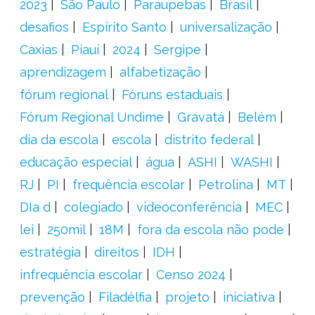
2023
São Paulo
Paraupebas
Brasil
desafios
Espírito Santo
universalização
Caxias
Piauí
2024
Sergipe
aprendizagem
alfabetização
fórum regional
Fóruns estaduais
Fórum Regional Undime
Gravatá
Belém
dia da escola
escola
distrito federal
educação especial
água
ASHI
WASHI
RJ
PI
frequência escolar
Petrolina
MT
DIa d
colegiado
videoconferência
MEC
lei
250mil
18M
fora da escola não pode
estratégia
direitos
IDH
infrequência escolar
Censo 2024
prevenção
Filadélfia
projeto
iniciativa