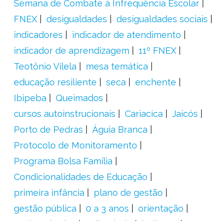
Semana de Combate à Infrequência Escolar
FNEX
desigualdades
desigualdades sociais
indicadores
indicador de atendimento
indicador de aprendizagem
11º FNEX
Teotônio Vilela
mesa temática
educação resiliente
seca
enchente
Ibipeba
Queimados
cursos autoinstrucionais
Cariacica
Jaicós
Porto de Pedras
Águia Branca
Protocolo de Monitoramento
Programa Bolsa Família
Condicionalidades de Educação
primeira infância
plano de gestão
gestão pública
0 a 3 anos
orientação