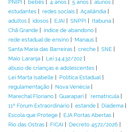
PNIPI
bebês
4 anos
5 anos
alunos
estudantes
redes sociais
Açailândia
adultos
idosos
EJAI
SNPPI
Itabuna
Chã Grande
índice de abandono
rede estadual de ensino
Manaus
Santa Maria das Barreiras
creche
SNE
Maio Laranja
Lei 14.432/202
abuso de crianças e adolescentes
Lei Marta Isabelle
Política Estadual
regulamentação
Nova Venécia
Marechal Floriano
Guarapari
´rematrícula
11º Fórum Extraordinário
estande
Diadema
Escola que Protege
EJA Portas Abertas
Rio das Ostras
FICAI
Decreto 4572/2026