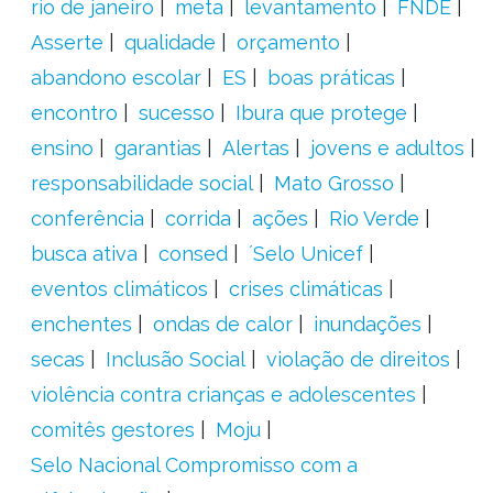
rio de janeiro
meta
levantamento
FNDE
Asserte
qualidade
orçamento
abandono escolar
ES
boas práticas
encontro
sucesso
Ibura que protege
ensino
garantias
Alertas
jovens e adultos
responsabilidade social
Mato Grosso
conferência
corrida
ações
Rio Verde
busca ativa
consed
´Selo Unicef
eventos climáticos
crises climáticas
enchentes
ondas de calor
inundações
secas
Inclusão Social
violação de direitos
violência contra crianças e adolescentes
comitês gestores
Moju
Selo Nacional Compromisso com a