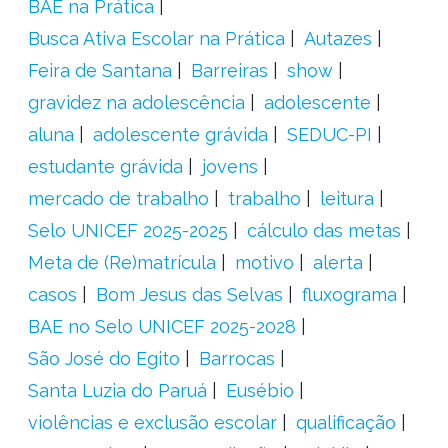
BAE na Prática
Busca Ativa Escolar na Prática
Autazes
Feira de Santana
Barreiras
show
gravidez na adolescência
adolescente
aluna
adolescente grávida
SEDUC-PI
estudante grávida
jovens
mercado de trabalho
trabalho
leitura
Selo UNICEF 2025-2025
cálculo das metas
Meta de (Re)matrícula
motivo
alerta
casos
Bom Jesus das Selvas
fluxograma
BAE no Selo UNICEF 2025-2028
São José do Egito
Barrocas
Santa Luzia do Paruá
Eusébio
violências e exclusão escolar
qualificação