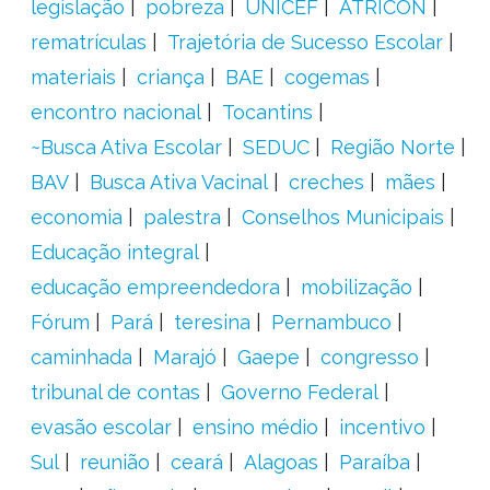
legislação
pobreza
UNICEF
ATRICON
rematrículas
Trajetória de Sucesso Escolar
materiais
criança
BAE
cogemas
encontro nacional
Tocantins
~Busca Ativa Escolar
SEDUC
Região Norte
BAV
Busca Ativa Vacinal
creches
mães
economia
palestra
Conselhos Municipais
Educação integral
educação empreendedora
mobilização
Fórum
Pará
teresina
Pernambuco
caminhada
Marajó
Gaepe
congresso
tribunal de contas
Governo Federal
evasão escolar
ensino médio
incentivo
Sul
reunião
ceará
Alagoas
Paraíba