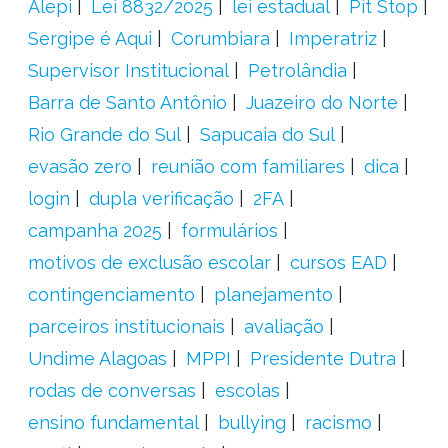
Alepi
Lei 8832/2025
lei estadual
Pit Stop
Sergipe é Aqui
Corumbiara
Imperatriz
Supervisor Institucional
Petrolândia
Barra de Santo Antônio
Juazeiro do Norte
Rio Grande do Sul
Sapucaia do Sul
evasão zero
reunião com familiares
dica
login
dupla verificação
2FA
campanha 2025
formulários
motivos de exclusão escolar
cursos EAD
contingenciamento
planejamento
parceiros institucionais
avaliação
Undime Alagoas
MPPI
Presidente Dutra
rodas de conversas
escolas
ensino fundamental
bullying
racismo