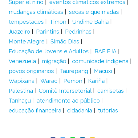
Super el niño
eventos climáticos extremos
mudanças climáticas
secas e queimadas
tempestades
Timon
Undime Bahia
Juazeiro
Parintins
Pedrinhas
Monte Alegre
Simão Dias
Educação de Jovens e Adultos
BAE EJA
Venezuela
migração
comunidade indígena
povos originários
Taurepang
Macuxi
Wapixana
Warao
Pemon
Kariña
Palestina
Comitê Intersetorial
camisetas
Tanhaçu
atendimento ao público
educação financeira
cidadania
tutorias