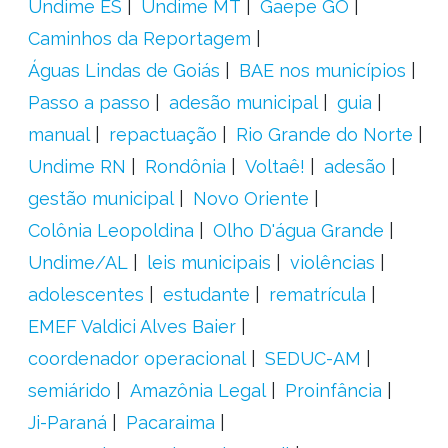
Undime ES
Undime MT
Gaepe GO
Caminhos da Reportagem
Águas Lindas de Goiás
BAE nos municípios
Passo a passo
adesão municipal
guia
manual
repactuação
Rio Grande do Norte
Undime RN
Rondônia
Voltaê!
adesão
gestão municipal
Novo Oriente
Colônia Leopoldina
Olho D'água Grande
Undime/AL
leis municipais
violências
adolescentes
estudante
rematrícula
EMEF Valdici Alves Baier
coordenador operacional
SEDUC-AM
semiárido
Amazônia Legal
Proinfância
Ji-Paraná
Pacaraima