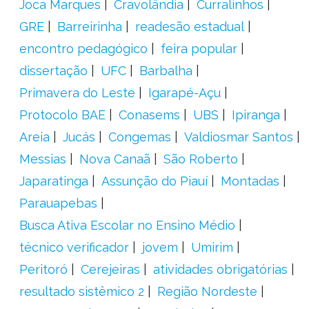
Joca Marques
Cravolândia
Curralinhos
GRE
Barreirinha
readesão estadual
encontro pedagógico
feira popular
dissertação
UFC
Barbalha
Primavera do Leste
Igarapé-Açu
Protocolo BAE
Conasems
UBS
Ipiranga
Areia
Jucás
Congemas
Valdiosmar Santos
Messias
Nova Canaã
São Roberto
Japaratinga
Assunção do Piauí
Montadas
Parauapebas
Busca Ativa Escolar no Ensino Médio
técnico verificador
jovem
Umirim
Peritoró
Cerejeiras
atividades obrigatórias
resultado sistêmico 2
Região Nordeste