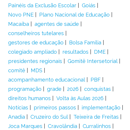
Painéis da Exclusão Escolar
Goiás
Novo PNE
Plano Nacional de Educação
Macaíba
agentes de saúde
conselheiros tutelares
gestores de educação
Bolsa Família
colegiado ampliado
resultados
DME
presidentes regionais
Gomitê Intersetorial
comitê
MDS
acompanhamento educacional
PBF
programação
grade
2026
conquistas
direitos humanos
Volta às Aulas 2026
Notícias
primeiros passos
implementação
Anadia
Cruzeiro do Sul
Teixeira de Freitas
Joca Marques
Cravolândia
Curralinhos