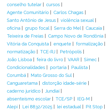
conselho tutelar
cursos
Agente Comunitário
Carlos Chagas
Santo Antônio de Jesus
violência sexual
oficina
grupo focal
Serra do Mel
Caucaia
Teixeira de Freias
Campo Novo de Rondônia
Vitória da Conquista
enquete
formalização
normatização
TCE-RJ
Petrópolis
João Lisboa
feira do livro
VAAR
Simec
Condicionalidades
portaria
Paulista
Corumbá
Mato Grosso do Sul
Canguaretama
distorção idade-série
caderno jurídico
Jundiaí
absenteísmo escolar
TCE/SP
IEG-M
Alepi
Lei 8832/2025
lei estadual
Pit Stop