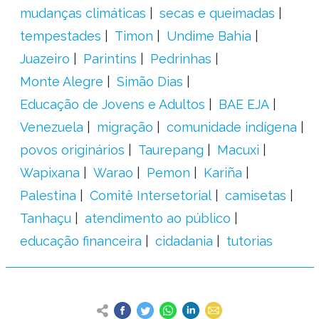
mudanças climáticas
secas e queimadas
tempestades
Timon
Undime Bahia
Juazeiro
Parintins
Pedrinhas
Monte Alegre
Simão Dias
Educação de Jovens e Adultos
BAE EJA
Venezuela
migração
comunidade indígena
povos originários
Taurepang
Macuxi
Wapixana
Warao
Pemon
Kariña
Palestina
Comitê Intersetorial
camisetas
Tanhaçu
atendimento ao público
educação financeira
cidadania
tutorias