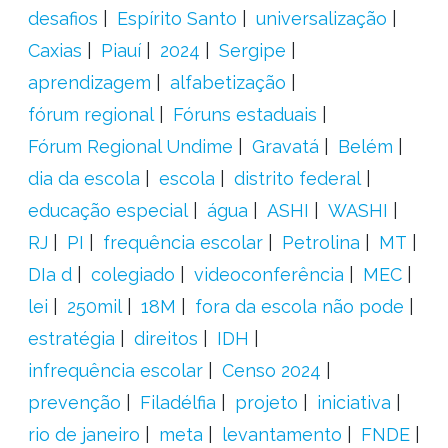
desafios
Espírito Santo
universalização
Caxias
Piauí
2024
Sergipe
aprendizagem
alfabetização
fórum regional
Fóruns estaduais
Fórum Regional Undime
Gravatá
Belém
dia da escola
escola
distrito federal
educação especial
água
ASHI
WASHI
RJ
PI
frequência escolar
Petrolina
MT
DIa d
colegiado
videoconferência
MEC
lei
250mil
18M
fora da escola não pode
estratégia
direitos
IDH
infrequência escolar
Censo 2024
prevenção
Filadélfia
projeto
iniciativa
rio de janeiro
meta
levantamento
FNDE