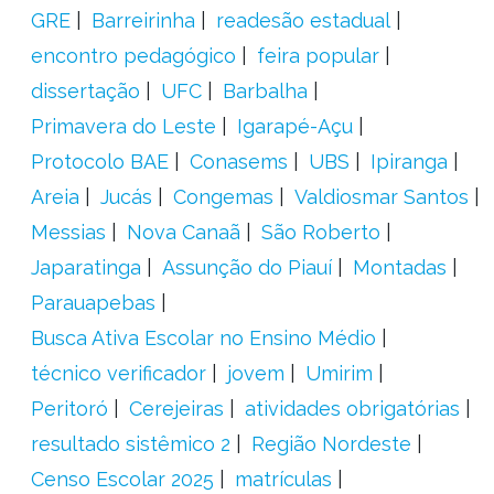
GRE
Barreirinha
readesão estadual
encontro pedagógico
feira popular
dissertação
UFC
Barbalha
Primavera do Leste
Igarapé-Açu
Protocolo BAE
Conasems
UBS
Ipiranga
Areia
Jucás
Congemas
Valdiosmar Santos
Messias
Nova Canaã
São Roberto
Japaratinga
Assunção do Piauí
Montadas
Parauapebas
Busca Ativa Escolar no Ensino Médio
técnico verificador
jovem
Umirim
Peritoró
Cerejeiras
atividades obrigatórias
resultado sistêmico 2
Região Nordeste
Censo Escolar 2025
matrículas