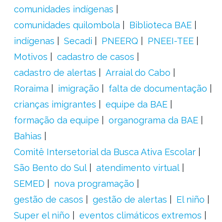
comunidades indígenas
comunidades quilombola
Biblioteca BAE
indígenas
Secadi
PNEERQ
PNEEI-TEE
Motivos
cadastro de casos
cadastro de alertas
Arraial do Cabo
Roraima
imigração
falta de documentação
crianças imigrantes
equipe da BAE
formação da equipe
organograma da BAE
Bahias
Comitê Intersetorial da Busca Ativa Escolar
São Bento do Sul
atendimento virtual
SEMED
nova programação
gestão de casos
gestão de alertas
El niño
Super el niño
eventos climáticos extremos