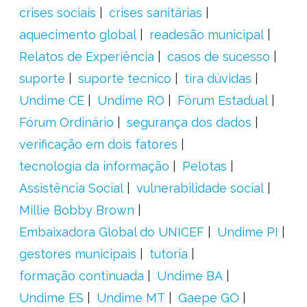
crises sociais
crises sanitárias
aquecimento global
readesão municipal
Relatos de Experiência
casos de sucesso
suporte
suporte tecnico
tira dúvidas
Undime CE
Undime RO
Fórum Estadual
Fórum Ordinário
segurança dos dados
verificação em dois fatores
tecnologia da informação
Pelotas
Assistência Social
vulnerabilidade social
Millie Bobby Brown
Embaixadora Global do UNICEF
Undime PI
gestores municipais
tutoria
formação continuada
Undime BA
Undime ES
Undime MT
Gaepe GO