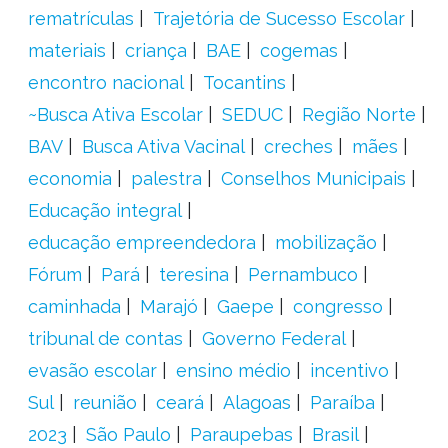
rematrículas
Trajetória de Sucesso Escolar
materiais
criança
BAE
cogemas
encontro nacional
Tocantins
~Busca Ativa Escolar
SEDUC
Região Norte
BAV
Busca Ativa Vacinal
creches
mães
economia
palestra
Conselhos Municipais
Educação integral
educação empreendedora
mobilização
Fórum
Pará
teresina
Pernambuco
caminhada
Marajó
Gaepe
congresso
tribunal de contas
Governo Federal
evasão escolar
ensino médio
incentivo
Sul
reunião
ceará
Alagoas
Paraíba
2023
São Paulo
Paraupebas
Brasil