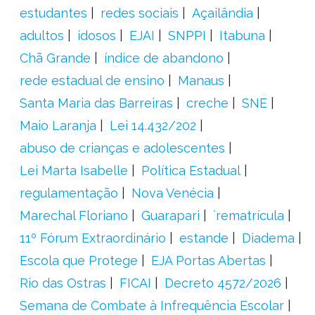
estudantes
redes sociais
Açailândia
adultos
idosos
EJAI
SNPPI
Itabuna
Chã Grande
índice de abandono
rede estadual de ensino
Manaus
Santa Maria das Barreiras
creche
SNE
Maio Laranja
Lei 14.432/202
abuso de crianças e adolescentes
Lei Marta Isabelle
Política Estadual
regulamentação
Nova Venécia
Marechal Floriano
Guarapari
´rematrícula
11º Fórum Extraordinário
estande
Diadema
Escola que Protege
EJA Portas Abertas
Rio das Ostras
FICAI
Decreto 4572/2026
Semana de Combate à Infrequência Escolar