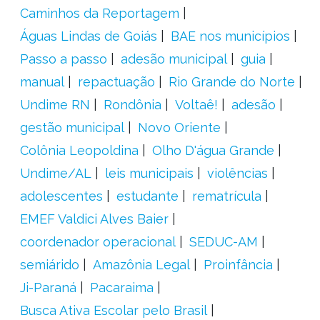
Caminhos da Reportagem
Águas Lindas de Goiás
BAE nos municípios
Passo a passo
adesão municipal
guia
manual
repactuação
Rio Grande do Norte
Undime RN
Rondônia
Voltaê!
adesão
gestão municipal
Novo Oriente
Colônia Leopoldina
Olho D'água Grande
Undime/AL
leis municipais
violências
adolescentes
estudante
rematrícula
EMEF Valdici Alves Baier
coordenador operacional
SEDUC-AM
semiárido
Amazônia Legal
Proinfância
Ji-Paraná
Pacaraima
Busca Ativa Escolar pelo Brasil