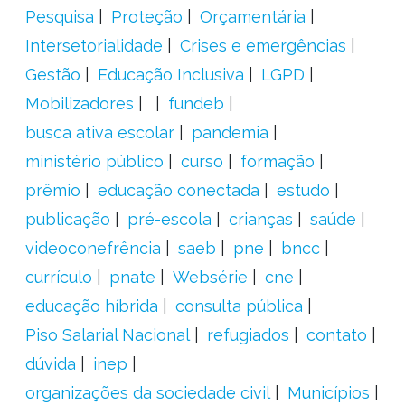
Pesquisa
Proteção
Orçamentária
Intersetorialidade
Crises e emergências
Gestão
Educação Inclusiva
LGPD
Mobilizadores
fundeb
busca ativa escolar
pandemia
ministério público
curso
formação
prêmio
educação conectada
estudo
publicação
pré-escola
crianças
saúde
videoconefrência
saeb
pne
bncc
currículo
pnate
Websérie
cne
educação híbrida
consulta pública
Piso Salarial Nacional
refugiados
contato
dúvida
inep
organizações da sociedade civil
Municípios