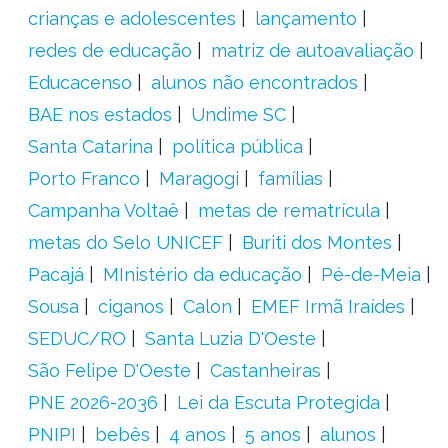
crianças e adolescentes
lançamento
redes de educação
matriz de autoavaliação
Educacenso
alunos não encontrados
BAE nos estados
Undime SC
Santa Catarina
política pública
Porto Franco
Maragogi
famílias
Campanha Voltaê
metas de rematrícula
metas do Selo UNICEF
Buriti dos Montes
Pacajá
MInistério da educação
Pé-de-Meia
Sousa
ciganos
Calon
EMEF Irmã Iraídes
SEDUC/RO
Santa Luzia D'Oeste
São Felipe D'Oeste
Castanheiras
PNE 2026-2036
Lei da Escuta Protegida
PNIPI
bebês
4 anos
5 anos
alunos