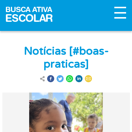
Notícias [#boas-
praticas]