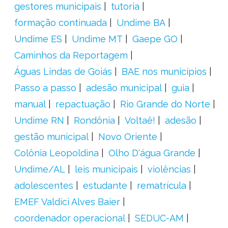
gestores municipais
tutoria
formação continuada
Undime BA
Undime ES
Undime MT
Gaepe GO
Caminhos da Reportagem
Águas Lindas de Goiás
BAE nos municípios
Passo a passo
adesão municipal
guia
manual
repactuação
Rio Grande do Norte
Undime RN
Rondônia
Voltaê!
adesão
gestão municipal
Novo Oriente
Colônia Leopoldina
Olho D'água Grande
Undime/AL
leis municipais
violências
adolescentes
estudante
rematrícula
EMEF Valdici Alves Baier
coordenador operacional
SEDUC-AM