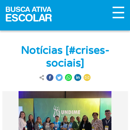
Notícias [#crises-
sociais]