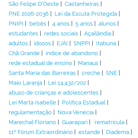
São Felipe D'Oeste
Castanheiras
PNE 2026-2036
Lei da Escuta Protegida
PNIPI
bebês
4 anos
5 anos
alunos
estudantes
redes sociais
Açailândia
adultos
idosos
EJAI
SNPPI
Itabuna
Chã Grande
índice de abandono
rede estadual de ensino
Manaus
Santa Maria das Barreiras
creche
SNE
Maio Laranja
Lei 14.432/202
abuso de crianças e adolescentes
Lei Marta Isabelle
Política Estadual
regulamentação
Nova Venécia
Marechal Floriano
Guarapari
´rematrícula
11º Fórum Extraordinário
estande
Diadema