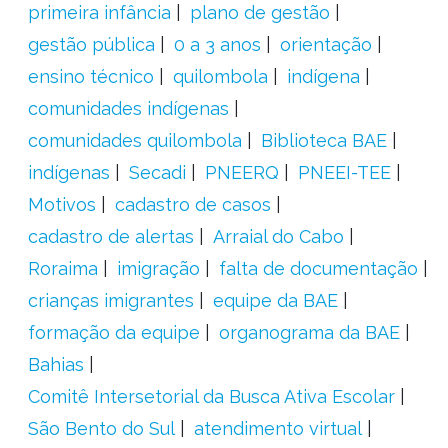
primeira infância
plano de gestão
gestão pública
0 a 3 anos
orientação
ensino técnico
quilombola
indígena
comunidades indígenas
comunidades quilombola
Biblioteca BAE
indígenas
Secadi
PNEERQ
PNEEI-TEE
Motivos
cadastro de casos
cadastro de alertas
Arraial do Cabo
Roraima
imigração
falta de documentação
crianças imigrantes
equipe da BAE
formação da equipe
organograma da BAE
Bahias
Comitê Intersetorial da Busca Ativa Escolar
São Bento do Sul
atendimento virtual