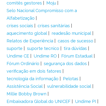
comitês gestores
Moju
Selo Nacional Compromisso com a
Alfabetização
crises sociais
crises sanitárias
aquecimento global
readesão municipal
Relatos de Experiência
casos de sucesso
suporte
suporte tecnico
tira dúvidas
Undime CE
Undime RO
Fórum Estadual
Fórum Ordinário
segurança dos dados
verificação em dois fatores
tecnologia da informação
Pelotas
Assistência Social
vulnerabilidade social
Millie Bobby Brown
Embaixadora Global do UNICEF
Undime PI