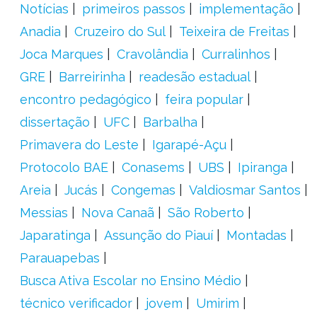
Notícias
primeiros passos
implementação
Anadia
Cruzeiro do Sul
Teixeira de Freitas
Joca Marques
Cravolândia
Curralinhos
GRE
Barreirinha
readesão estadual
encontro pedagógico
feira popular
dissertação
UFC
Barbalha
Primavera do Leste
Igarapé-Açu
Protocolo BAE
Conasems
UBS
Ipiranga
Areia
Jucás
Congemas
Valdiosmar Santos
Messias
Nova Canaã
São Roberto
Japaratinga
Assunção do Piauí
Montadas
Parauapebas
Busca Ativa Escolar no Ensino Médio
técnico verificador
jovem
Umirim