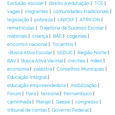
Exclusão escolar
direito à educação
TCE
vagas
Imigrantes
comunidades tradicionais
legislação
pobreza
UNICEF
ATRICON
rematrículas
Trajetória de Sucesso Escolar
materiais
criança
BAE
cogemas
encontro nacional
Tocantins
~Busca Ativa Escolar
SEDUC
Região Norte
BAV
Busca Ativa Vacinal
creches
mães
economia
palestra
Conselhos Municipais
Educação integral
educação empreendedora
mobilização
Fórum
Pará
teresina
Pernambuco
caminhada
Marajó
Gaepe
congresso
tribunal de contas
Governo Federal