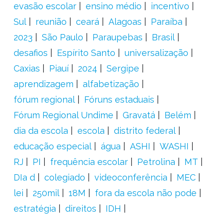
evasão escolar
ensino médio
incentivo
Sul
reunião
ceará
Alagoas
Paraíba
2023
São Paulo
Paraupebas
Brasil
desafios
Espírito Santo
universalização
Caxias
Piauí
2024
Sergipe
aprendizagem
alfabetização
fórum regional
Fóruns estaduais
Fórum Regional Undime
Gravatá
Belém
dia da escola
escola
distrito federal
educação especial
água
ASHI
WASHI
RJ
PI
frequência escolar
Petrolina
MT
DIa d
colegiado
videoconferência
MEC
lei
250mil
18M
fora da escola não pode
estratégia
direitos
IDH