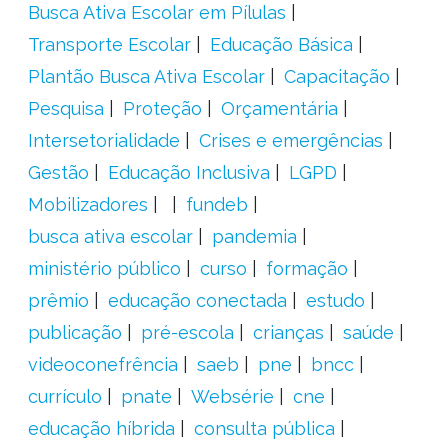
Busca Ativa Escolar em Pílulas
Transporte Escolar
Educação Básica
Plantão Busca Ativa Escolar
Capacitação
Pesquisa
Proteção
Orçamentária
Intersetorialidade
Crises e emergências
Gestão
Educação Inclusiva
LGPD
Mobilizadores
fundeb
busca ativa escolar
pandemia
ministério público
curso
formação
prêmio
educação conectada
estudo
publicação
pré-escola
crianças
saúde
videoconefrência
saeb
pne
bncc
currículo
pnate
Websérie
cne
educação híbrida
consulta pública