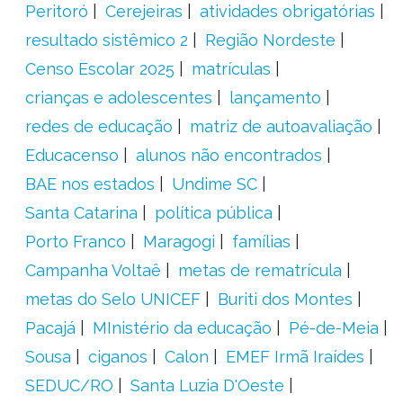
Peritoró
Cerejeiras
atividades obrigatórias
resultado sistêmico 2
Região Nordeste
Censo Escolar 2025
matrículas
crianças e adolescentes
lançamento
redes de educação
matriz de autoavaliação
Educacenso
alunos não encontrados
BAE nos estados
Undime SC
Santa Catarina
política pública
Porto Franco
Maragogi
famílias
Campanha Voltaê
metas de rematrícula
metas do Selo UNICEF
Buriti dos Montes
Pacajá
MInistério da educação
Pé-de-Meia
Sousa
ciganos
Calon
EMEF Irmã Iraídes
SEDUC/RO
Santa Luzia D'Oeste