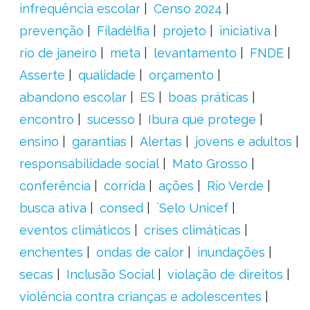
infrequência escolar
Censo 2024
prevenção
Filadélfia
projeto
iniciativa
rio de janeiro
meta
levantamento
FNDE
Asserte
qualidade
orçamento
abandono escolar
ES
boas práticas
encontro
sucesso
Ibura que protege
ensino
garantias
Alertas
jovens e adultos
responsabilidade social
Mato Grosso
conferência
corrida
ações
Rio Verde
busca ativa
consed
´Selo Unicef
eventos climáticos
crises climáticas
enchentes
ondas de calor
inundações
secas
Inclusão Social
violação de direitos
violência contra crianças e adolescentes