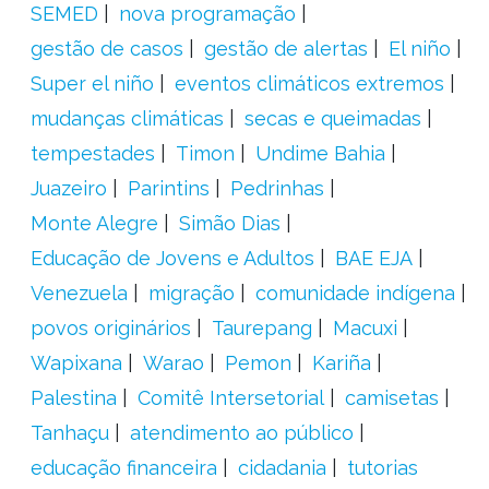
SEMED
nova programação
gestão de casos
gestão de alertas
El niño
Super el niño
eventos climáticos extremos
mudanças climáticas
secas e queimadas
tempestades
Timon
Undime Bahia
Juazeiro
Parintins
Pedrinhas
Monte Alegre
Simão Dias
Educação de Jovens e Adultos
BAE EJA
Venezuela
migração
comunidade indígena
povos originários
Taurepang
Macuxi
Wapixana
Warao
Pemon
Kariña
Palestina
Comitê Intersetorial
camisetas
Tanhaçu
atendimento ao público
educação financeira
cidadania
tutorias