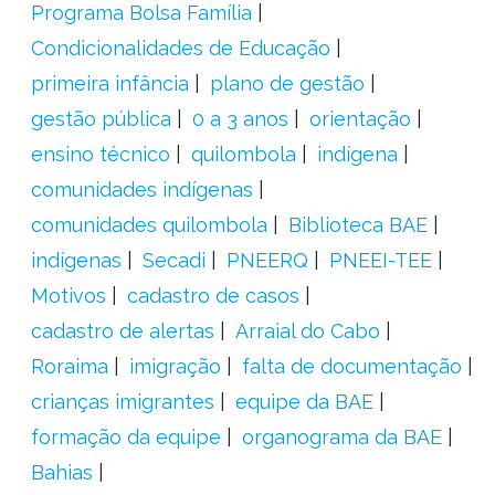
Programa Bolsa Família
Condicionalidades de Educação
primeira infância
plano de gestão
gestão pública
0 a 3 anos
orientação
ensino técnico
quilombola
indígena
comunidades indígenas
comunidades quilombola
Biblioteca BAE
indígenas
Secadi
PNEERQ
PNEEI-TEE
Motivos
cadastro de casos
cadastro de alertas
Arraial do Cabo
Roraima
imigração
falta de documentação
crianças imigrantes
equipe da BAE
formação da equipe
organograma da BAE
Bahias