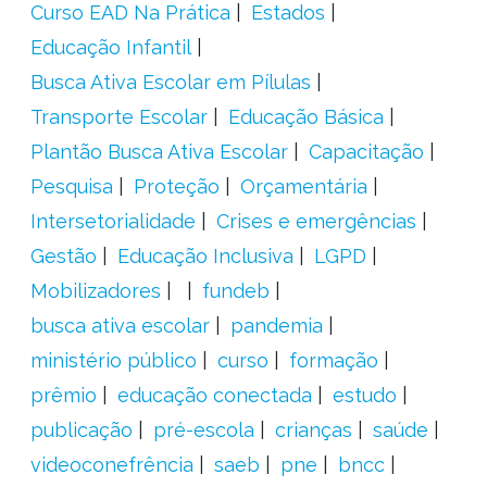
Curso EAD Na Prática
Estados
Educação Infantil
Busca Ativa Escolar em Pílulas
Transporte Escolar
Educação Básica
Plantão Busca Ativa Escolar
Capacitação
Pesquisa
Proteção
Orçamentária
Intersetorialidade
Crises e emergências
Gestão
Educação Inclusiva
LGPD
Mobilizadores
fundeb
busca ativa escolar
pandemia
ministério público
curso
formação
prêmio
educação conectada
estudo
publicação
pré-escola
crianças
saúde
videoconefrência
saeb
pne
bncc