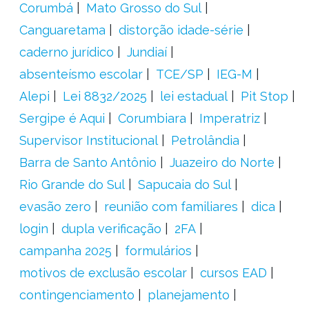
Corumbá
Mato Grosso do Sul
Canguaretama
distorção idade-série
caderno jurídico
Jundiaí
absenteísmo escolar
TCE/SP
IEG-M
Alepi
Lei 8832/2025
lei estadual
Pit Stop
Sergipe é Aqui
Corumbiara
Imperatriz
Supervisor Institucional
Petrolândia
Barra de Santo Antônio
Juazeiro do Norte
Rio Grande do Sul
Sapucaia do Sul
evasão zero
reunião com familiares
dica
login
dupla verificação
2FA
campanha 2025
formulários
motivos de exclusão escolar
cursos EAD
contingenciamento
planejamento