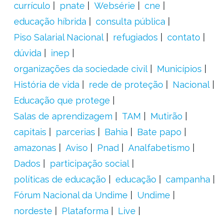
currículo
pnate
Websérie
cne
educação híbrida
consulta pública
Piso Salarial Nacional
refugiados
contato
dúvida
inep
organizações da sociedade civil
Municípios
História de vida
rede de proteção
Nacional
Educação que protege
Salas de aprendizagem
TAM
Mutirão
capitais
parcerias
Bahia
Bate papo
amazonas
Aviso
Pnad
Analfabetismo
Dados
participação social
políticas de educação
educação
campanha
Fórum Nacional da Undime
Undime
nordeste
Plataforma
Live