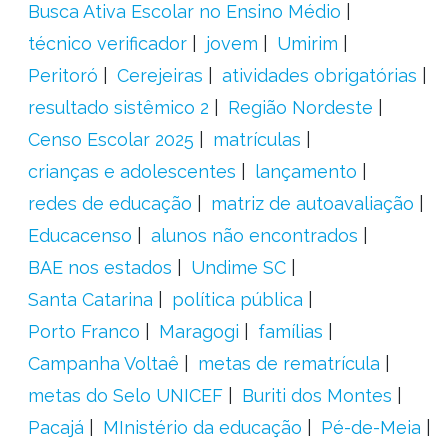
Busca Ativa Escolar no Ensino Médio
técnico verificador
jovem
Umirim
Peritoró
Cerejeiras
atividades obrigatórias
resultado sistêmico 2
Região Nordeste
Censo Escolar 2025
matrículas
crianças e adolescentes
lançamento
redes de educação
matriz de autoavaliação
Educacenso
alunos não encontrados
BAE nos estados
Undime SC
Santa Catarina
política pública
Porto Franco
Maragogi
famílias
Campanha Voltaê
metas de rematrícula
metas do Selo UNICEF
Buriti dos Montes
Pacajá
MInistério da educação
Pé-de-Meia