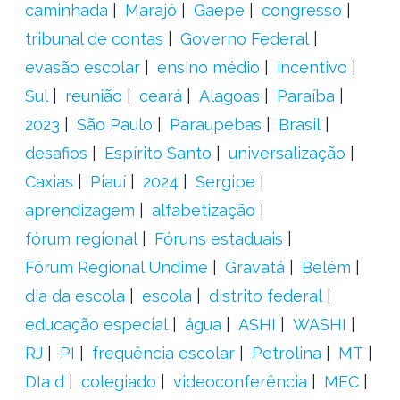
caminhada
Marajó
Gaepe
congresso
tribunal de contas
Governo Federal
evasão escolar
ensino médio
incentivo
Sul
reunião
ceará
Alagoas
Paraíba
2023
São Paulo
Paraupebas
Brasil
desafios
Espírito Santo
universalização
Caxias
Piauí
2024
Sergipe
aprendizagem
alfabetização
fórum regional
Fóruns estaduais
Fórum Regional Undime
Gravatá
Belém
dia da escola
escola
distrito federal
educação especial
água
ASHI
WASHI
RJ
PI
frequência escolar
Petrolina
MT
DIa d
colegiado
videoconferência
MEC