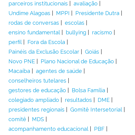
parceiros institucionais
avaliação
Undime Alagoas
MPPI
Presidente Dutra
rodas de conversas
escolas
ensino fundamental
bullying
racismo
perfil
Fora da Escola
Painéis da Exclusão Escolar
Goiás
Novo PNE
Plano Nacional de Educação
Macaíba
agentes de saúde
conselheiros tutelares
gestores de educação
Bolsa Família
colegiado ampliado
resultados
DME
presidentes regionais
Gomitê Intersetorial
comitê
MDS
acompanhamento educacional
PBF