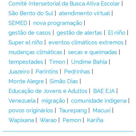
Comitê Intersetorial da Busca Ativa Escolar
São Bento do Sul
atendimento virtual
SEMED
nova programação
gestão de casos
gestão de alertas
El niño
Super el niño
eventos climáticos extremos
mudanças climáticas
secas e queimadas
tempestades
Timon
Undime Bahia
Juazeiro
Parintins
Pedrinhas
Monte Alegre
Simão Dias
Educação de Jovens e Adultos
BAE EJA
Venezuela
migração
comunidade indígena
povos originários
Taurepang
Macuxi
Wapixana
Warao
Pemon
Kariña