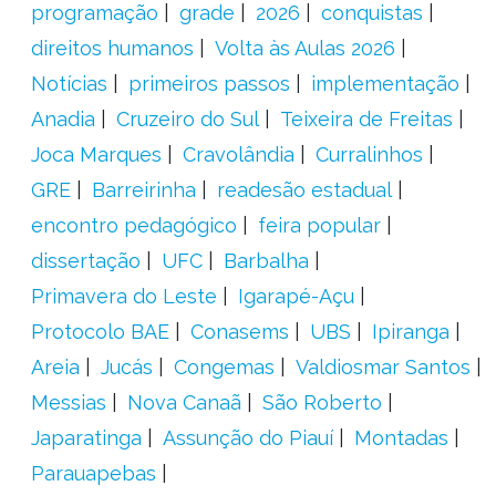
programação
grade
2026
conquistas
direitos humanos
Volta às Aulas 2026
Notícias
primeiros passos
implementação
Anadia
Cruzeiro do Sul
Teixeira de Freitas
Joca Marques
Cravolândia
Curralinhos
GRE
Barreirinha
readesão estadual
encontro pedagógico
feira popular
dissertação
UFC
Barbalha
Primavera do Leste
Igarapé-Açu
Protocolo BAE
Conasems
UBS
Ipiranga
Areia
Jucás
Congemas
Valdiosmar Santos
Messias
Nova Canaã
São Roberto
Japaratinga
Assunção do Piauí
Montadas
Parauapebas