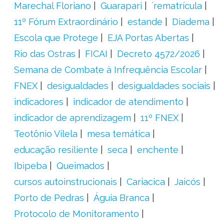
Marechal Floriano
Guarapari
´rematrícula
11º Fórum Extraordinário
estande
Diadema
Escola que Protege
EJA Portas Abertas
Rio das Ostras
FICAI
Decreto 4572/2026
Semana de Combate à Infrequência Escolar
FNEX
desigualdades
desigualdades sociais
indicadores
indicador de atendimento
indicador de aprendizagem
11º FNEX
Teotônio Vilela
mesa temática
educação resiliente
seca
enchente
Ibipeba
Queimados
cursos autoinstrucionais
Cariacica
Jaicós
Porto de Pedras
Águia Branca
Protocolo de Monitoramento