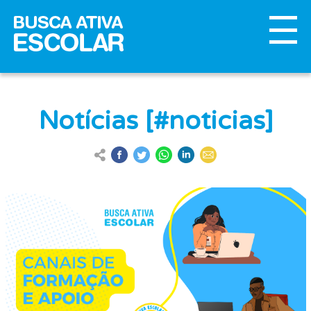
Notícias [#noticias]