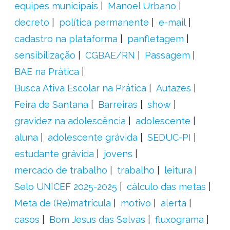
equipes municipais
Manoel Urbano
decreto
política permanente
e-mail
cadastro na plataforma
panfletagem
sensibilização
CGBAE/RN
Passagem
BAE na Prática
Busca Ativa Escolar na Prática
Autazes
Feira de Santana
Barreiras
show
gravidez na adolescência
adolescente
aluna
adolescente grávida
SEDUC-PI
estudante grávida
jovens
mercado de trabalho
trabalho
leitura
Selo UNICEF 2025-2025
cálculo das metas
Meta de (Re)matrícula
motivo
alerta
casos
Bom Jesus das Selvas
fluxograma