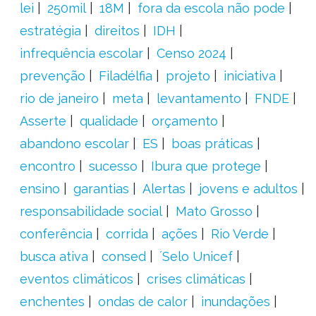
lei
250mil
18M
fora da escola não pode
estratégia
direitos
IDH
infrequência escolar
Censo 2024
prevenção
Filadélfia
projeto
iniciativa
rio de janeiro
meta
levantamento
FNDE
Asserte
qualidade
orçamento
abandono escolar
ES
boas práticas
encontro
sucesso
Ibura que protege
ensino
garantias
Alertas
jovens e adultos
responsabilidade social
Mato Grosso
conferência
corrida
ações
Rio Verde
busca ativa
consed
´Selo Unicef
eventos climáticos
crises climáticas
enchentes
ondas de calor
inundações