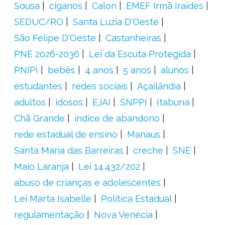
Sousa
ciganos
Calon
EMEF Irmã Iraídes
SEDUC/RO
Santa Luzia D'Oeste
São Felipe D'Oeste
Castanheiras
PNE 2026-2036
Lei da Escuta Protegida
PNIPI
bebês
4 anos
5 anos
alunos
estudantes
redes sociais
Açailândia
adultos
idosos
EJAI
SNPPI
Itabuna
Chã Grande
índice de abandono
rede estadual de ensino
Manaus
Santa Maria das Barreiras
creche
SNE
Maio Laranja
Lei 14.432/202
abuso de crianças e adolescentes
Lei Marta Isabelle
Política Estadual
regulamentação
Nova Venécia