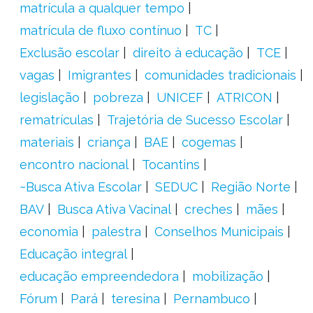
matrícula a qualquer tempo
matrícula de fluxo contínuo
TC
Exclusão escolar
direito à educação
TCE
vagas
Imigrantes
comunidades tradicionais
legislação
pobreza
UNICEF
ATRICON
rematrículas
Trajetória de Sucesso Escolar
materiais
criança
BAE
cogemas
encontro nacional
Tocantins
~Busca Ativa Escolar
SEDUC
Região Norte
BAV
Busca Ativa Vacinal
creches
mães
economia
palestra
Conselhos Municipais
Educação integral
educação empreendedora
mobilização
Fórum
Pará
teresina
Pernambuco