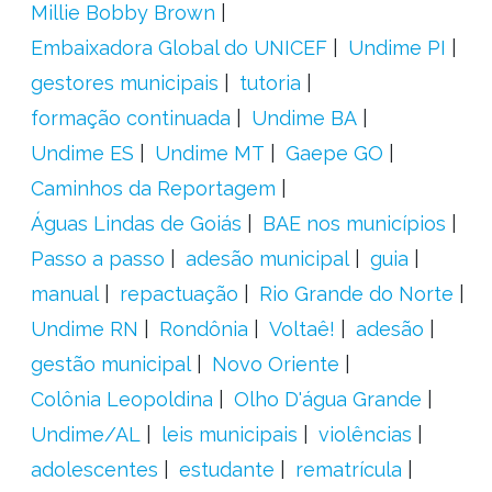
Millie Bobby Brown
Embaixadora Global do UNICEF
Undime PI
gestores municipais
tutoria
formação continuada
Undime BA
Undime ES
Undime MT
Gaepe GO
Caminhos da Reportagem
Águas Lindas de Goiás
BAE nos municípios
Passo a passo
adesão municipal
guia
manual
repactuação
Rio Grande do Norte
Undime RN
Rondônia
Voltaê!
adesão
gestão municipal
Novo Oriente
Colônia Leopoldina
Olho D'água Grande
Undime/AL
leis municipais
violências
adolescentes
estudante
rematrícula