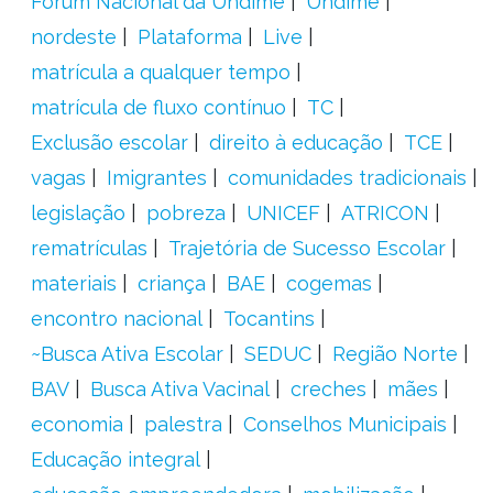
Fórum Nacional da Undime
Undime
nordeste
Plataforma
Live
matrícula a qualquer tempo
matrícula de fluxo contínuo
TC
Exclusão escolar
direito à educação
TCE
vagas
Imigrantes
comunidades tradicionais
legislação
pobreza
UNICEF
ATRICON
rematrículas
Trajetória de Sucesso Escolar
materiais
criança
BAE
cogemas
encontro nacional
Tocantins
~Busca Ativa Escolar
SEDUC
Região Norte
BAV
Busca Ativa Vacinal
creches
mães
economia
palestra
Conselhos Municipais
Educação integral