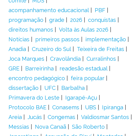
comitê
MDS
acompanhamento educacional
PBF
programação
grade
2026
conquistas
direitos humanos
Volta às Aulas 2026
Notícias
primeiros passos
implementação
Anadia
Cruzeiro do Sul
Teixeira de Freitas
Joca Marques
Cravolândia
Curralinhos
GRE
Barreirinha
readesão estadual
encontro pedagógico
feira popular
dissertação
UFC
Barbalha
Primavera do Leste
Igarapé-Açu
Protocolo BAE
Conasems
UBS
Ipiranga
Areia
Jucás
Congemas
Valdiosmar Santos
Messias
Nova Canaã
São Roberto