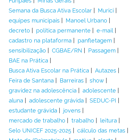
Funpaes
Minas Gerais
Semana da Busca Ativa Escolar
Murici
equipes municipais
Manoel Urbano
decreto
política permanente
e-mail
cadastro na plataforma
panfletagem
sensibilização
CGBAE/RN
Passagem
BAE na Prática
Busca Ativa Escolar na Prática
Autazes
Feira de Santana
Barreiras
show
gravidez na adolescência
adolescente
aluna
adolescente grávida
SEDUC-PI
estudante grávida
jovens
mercado de trabalho
trabalho
leitura
Selo UNICEF 2025-2025
cálculo das metas