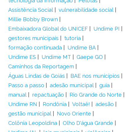
tecnologia da informação
Pelotas
Assistência Social
vulnerabilidade social
Millie Bobby Brown
Embaixadora Global do UNICEF
Undime PI
gestores municipais
tutoria
formação continuada
Undime BA
Undime ES
Undime MT
Gaepe GO
Caminhos da Reportagem
Águas Lindas de Goiás
BAE nos municípios
Passo a passo
adesão municipal
guia
manual
repactuação
Rio Grande do Norte
Undime RN
Rondônia
Voltaê!
adesão
gestão municipal
Novo Oriente
Colônia Leopoldina
Olho D'água Grande