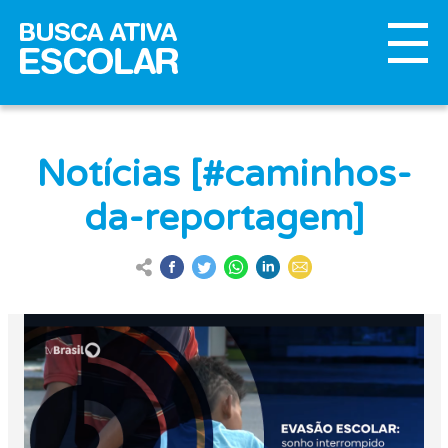
Notícias [#caminhos-
da-reportagem]