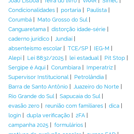
João Lisboa
feira do livro
VAAR
Simec
Condicionalidades
portaria
Paulista
Corumbá
Mato Grosso do Sul
Canguaretama
distorção idade-série
caderno jurídico
Jundiaí
absenteísmo escolar
TCE/SP
IEG-M
Alepi
Lei 8832/2025
lei estadual
Pit Stop
Sergipe é Aqui
Corumbiara
Imperatriz
Supervisor Institucional
Petrolândia
Barra de Santo Antônio
Juazeiro do Norte
Rio Grande do Sul
Sapucaia do Sul
evasão zero
reunião com familiares
dica
login
dupla verificação
2FA
campanha 2025
formulários