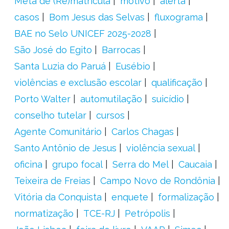
Meta de (Re)matrícula
motivo
alerta
casos
Bom Jesus das Selvas
fluxograma
BAE no Selo UNICEF 2025-2028
São José do Egito
Barrocas
Santa Luzia do Paruá
Eusébio
violências e exclusão escolar
qualificação
Porto Walter
automutilação
suicídio
conselho tutelar
cursos
Agente Comunitário
Carlos Chagas
Santo Antônio de Jesus
violência sexual
oficina
grupo focal
Serra do Mel
Caucaia
Teixeira de Freias
Campo Novo de Rondônia
Vitória da Conquista
enquete
formalização
normatização
TCE-RJ
Petrópolis