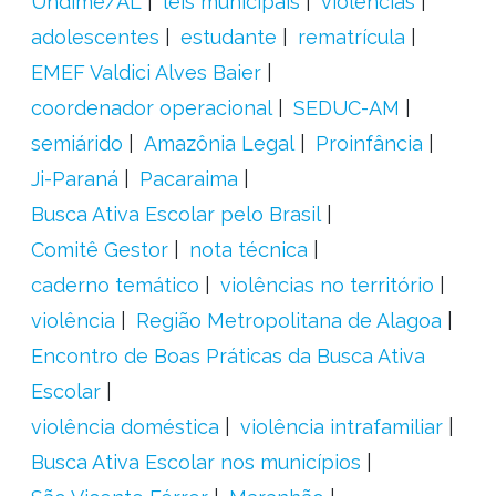
Undime/AL
leis municipais
violências
adolescentes
estudante
rematrícula
EMEF Valdici Alves Baier
coordenador operacional
SEDUC-AM
semiárido
Amazônia Legal
Proinfância
Ji-Paraná
Pacaraima
Busca Ativa Escolar pelo Brasil
Comitê Gestor
nota técnica
caderno temático
violências no território
violência
Região Metropolitana de Alagoa
Encontro de Boas Práticas da Busca Ativa
Escolar
violência doméstica
violência intrafamiliar
Busca Ativa Escolar nos municípios