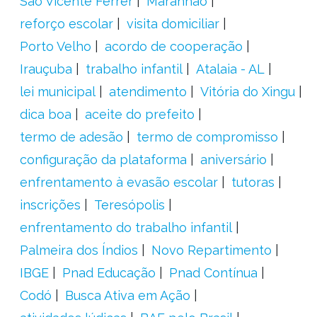
São Vicente Férrer
Maranhão
reforço escolar
visita domiciliar
Porto Velho
acordo de cooperação
Irauçuba
trabalho infantil
Atalaia - AL
lei municipal
atendimento
Vitória do Xingu
dica boa
aceite do prefeito
termo de adesão
termo de compromisso
configuração da plataforma
aniversário
enfrentamento à evasão escolar
tutoras
inscrições
Teresópolis
enfrentamento do trabalho infantil
Palmeira dos Índios
Novo Repartimento
IBGE
Pnad Educação
Pnad Contínua
Codó
Busca Ativa em Ação