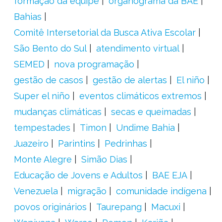
formação da equipe
organograma da BAE
Bahias
Comitê Intersetorial da Busca Ativa Escolar
São Bento do Sul
atendimento virtual
SEMED
nova programação
gestão de casos
gestão de alertas
El niño
Super el niño
eventos climáticos extremos
mudanças climáticas
secas e queimadas
tempestades
Timon
Undime Bahia
Juazeiro
Parintins
Pedrinhas
Monte Alegre
Simão Dias
Educação de Jovens e Adultos
BAE EJA
Venezuela
migração
comunidade indígena
povos originários
Taurepang
Macuxi