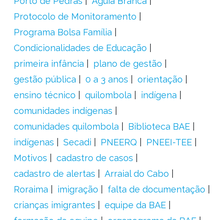
Porto de Pedras
Águia Branca
Protocolo de Monitoramento
Programa Bolsa Família
Condicionalidades de Educação
primeira infância
plano de gestão
gestão pública
0 a 3 anos
orientação
ensino técnico
quilombola
indígena
comunidades indígenas
comunidades quilombola
Biblioteca BAE
indígenas
Secadi
PNEERQ
PNEEI-TEE
Motivos
cadastro de casos
cadastro de alertas
Arraial do Cabo
Roraima
imigração
falta de documentação
crianças imigrantes
equipe da BAE