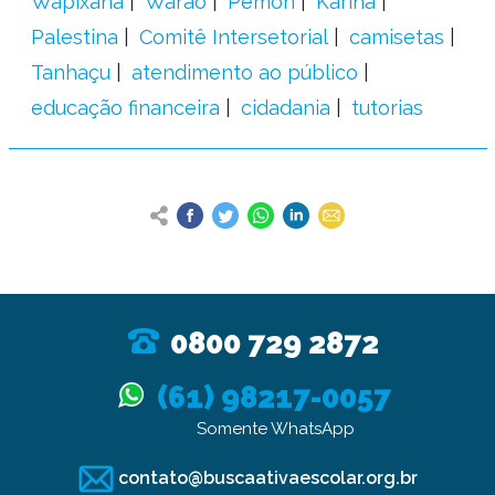
Wapixana
Warao
Pemon
Kariña
Palestina
Comitê Intersetorial
camisetas
Tanhaçu
atendimento ao público
educação financeira
cidadania
tutorias
0800 729 2872
(61) 98217-0057
Somente WhatsApp
contato@buscaativaescolar.org.br