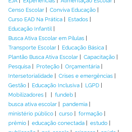
EJA
Experiências
Alimentação Escolar
Censo Escolar
Conviva Educação
Curso EAD Na Prática
Estados
Educação Infantil
Busca Ativa Escolar em Pílulas
Transporte Escolar
Educação Básica
Plantão Busca Ativa Escolar
Capacitação
Pesquisa
Proteção
Orçamentária
Intersetorialidade
Crises e emergências
Gestão
Educação Inclusiva
LGPD
Mobilizadores
fundeb
busca ativa escolar
pandemia
ministério público
curso
formação
prêmio
educação conectada
estudo