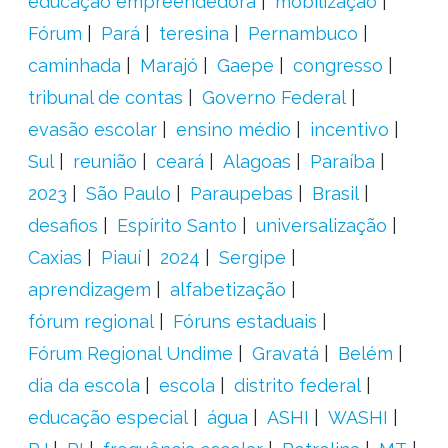
educação empreendedora
mobilização
Fórum
Pará
teresina
Pernambuco
caminhada
Marajó
Gaepe
congresso
tribunal de contas
Governo Federal
evasão escolar
ensino médio
incentivo
Sul
reunião
ceará
Alagoas
Paraíba
2023
São Paulo
Paraupebas
Brasil
desafios
Espírito Santo
universalização
Caxias
Piauí
2024
Sergipe
aprendizagem
alfabetização
fórum regional
Fóruns estaduais
Fórum Regional Undime
Gravatá
Belém
dia da escola
escola
distrito federal
educação especial
água
ASHI
WASHI