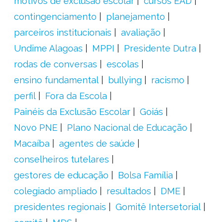
motivos de exclusão escolar
cursos EAD
contingenciamento
planejamento
parceiros institucionais
avaliação
Undime Alagoas
MPPI
Presidente Dutra
rodas de conversas
escolas
ensino fundamental
bullying
racismo
perfil
Fora da Escola
Painéis da Exclusão Escolar
Goiás
Novo PNE
Plano Nacional de Educação
Macaíba
agentes de saúde
conselheiros tutelares
gestores de educação
Bolsa Família
colegiado ampliado
resultados
DME
presidentes regionais
Gomitê Intersetorial