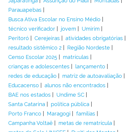
Japaratinga
Assunção do Piauí
Montadas
Parauapebas
Busca Ativa Escolar no Ensino Médio
técnico verificador
jovem
Umirim
Peritoró
Cerejeiras
atividades obrigatórias
resultado sistêmico 2
Região Nordeste
Censo Escolar 2025
matrículas
crianças e adolescentes
lançamento
redes de educação
matriz de autoavaliação
Educacenso
alunos não encontrados
BAE nos estados
Undime SC
Santa Catarina
política pública
Porto Franco
Maragogi
famílias
Campanha Voltaê
metas de rematrícula