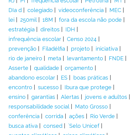
RJ
PI
frequência escolar
Petrolina
MT
DIa d
colegiado
videoconferência
MEC
lei
250mil
18M
fora da escola não pode
estratégia
direitos
IDH
infrequência escolar
Censo 2024
prevenção
Filadélfia
projeto
iniciativa
rio de janeiro
meta
levantamento
FNDE
Asserte
qualidade
orçamento
abandono escolar
ES
boas práticas
encontro
sucesso
Ibura que protege
ensino
garantias
Alertas
jovens e adultos
responsabilidade social
Mato Grosso
conferência
corrida
ações
Rio Verde
busca ativa
consed
´Selo Unicef