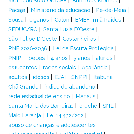
metas do Selo UNICEF
Buriti dos Montes
Pacajá
MInistério da educação
Pé-de-Meia
Sousa
ciganos
Calon
EMEF Irmã Iraídes
SEDUC/RO
Santa Luzia D'Oeste
São Felipe D'Oeste
Castanheiras
PNE 2026-2036
Lei da Escuta Protegida
PNIPI
bebês
4 anos
5 anos
alunos
estudantes
redes sociais
Açailândia
adultos
idosos
EJAI
SNPPI
Itabuna
Chã Grande
índice de abandono
rede estadual de ensino
Manaus
Santa Maria das Barreiras
creche
SNE
Maio Laranja
Lei 14.432/202
abuso de crianças e adolescentes