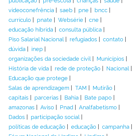
publicação
pré-escola
crianças
saúde
videoconefrência
saeb
pne
bncc
currículo
pnate
Websérie
cne
educação híbrida
consulta pública
Piso Salarial Nacional
refugiados
contato
dúvida
inep
organizações da sociedade civil
Municípios
História de vida
rede de proteção
Nacional
Educação que protege
Salas de aprendizagem
TAM
Mutirão
capitais
parcerias
Bahia
Bate papo
amazonas
Aviso
Pnad
Analfabetismo
Dados
participação social
políticas de educação
educação
campanha