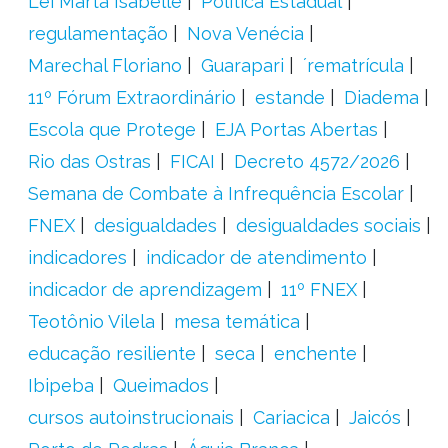
Lei Marta Isabelle
Política Estadual
regulamentação
Nova Venécia
Marechal Floriano
Guarapari
´rematrícula
11º Fórum Extraordinário
estande
Diadema
Escola que Protege
EJA Portas Abertas
Rio das Ostras
FICAI
Decreto 4572/2026
Semana de Combate à Infrequência Escolar
FNEX
desigualdades
desigualdades sociais
indicadores
indicador de atendimento
indicador de aprendizagem
11º FNEX
Teotônio Vilela
mesa temática
educação resiliente
seca
enchente
Ibipeba
Queimados
cursos autoinstrucionais
Cariacica
Jaicós