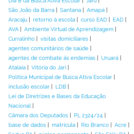
Dia B da Busca Ativa Escolar
Jaru
São João da Barra
Santana
Amapá
Aracaju
retorno à escola
curso EAD
EAD
AVA
Ambiente Virtual de Aprendizagem
Curralinho
visitas domiciliares
agentes comunitários de saúde
agentes de combate às endemias
Uruará
Atalaia
Vitória do Jari
Política Municipal de Busca Ativa Escolar
inclusão escolar
LDB
Lei de Diretrizes e Bases da Educação
Nacional
Câmara dos Deputados
PL 2324/24
base de dados
matrícula
Rio Branco
Acre