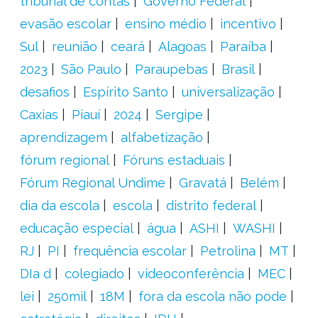
tribunal de contas
Governo Federal
evasão escolar
ensino médio
incentivo
Sul
reunião
ceará
Alagoas
Paraíba
2023
São Paulo
Paraupebas
Brasil
desafios
Espírito Santo
universalização
Caxias
Piauí
2024
Sergipe
aprendizagem
alfabetização
fórum regional
Fóruns estaduais
Fórum Regional Undime
Gravatá
Belém
dia da escola
escola
distrito federal
educação especial
água
ASHI
WASHI
RJ
PI
frequência escolar
Petrolina
MT
DIa d
colegiado
videoconferência
MEC
lei
250mil
18M
fora da escola não pode