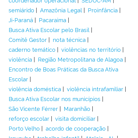
coordenador operacional
SEDUC-AM
semiárido
Amazônia Legal
Proinfância
Ji-Paraná
Pacaraima
Busca Ativa Escolar pelo Brasil
Comitê Gestor
nota técnica
caderno temático
violências no território
violência
Região Metropolitana de Alagoa
Encontro de Boas Práticas da Busca Ativa
Escolar
violência doméstica
violência intrafamiliar
Busca Ativa Escolar nos municípios
São Vicente Férrer
Maranhão
reforço escolar
visita domiciliar
Porto Velho
acordo de cooperação