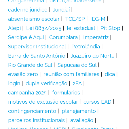
Canguaretama
distorção idade-série
caderno jurídico
Jundiaí
absenteísmo escolar
TCE/SP
IEG-M
Alepi
Lei 8832/2025
lei estadual
Pit Stop
Sergipe é Aqui
Corumbiara
Imperatriz
Supervisor Institucional
Petrolândia
Barra de Santo Antônio
Juazeiro do Norte
Rio Grande do Sul
Sapucaia do Sul
evasão zero
reunião com familiares
dica
login
dupla verificação
2FA
campanha 2025
formulários
motivos de exclusão escolar
cursos EAD
contingenciamento
planejamento
parceiros institucionais
avaliação