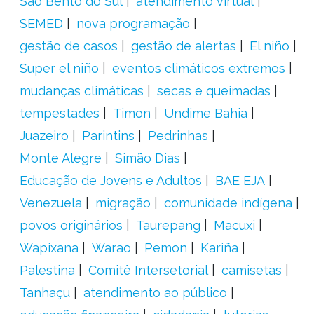
São Bento do Sul
atendimento virtual
SEMED
nova programação
gestão de casos
gestão de alertas
El niño
Super el niño
eventos climáticos extremos
mudanças climáticas
secas e queimadas
tempestades
Timon
Undime Bahia
Juazeiro
Parintins
Pedrinhas
Monte Alegre
Simão Dias
Educação de Jovens e Adultos
BAE EJA
Venezuela
migração
comunidade indígena
povos originários
Taurepang
Macuxi
Wapixana
Warao
Pemon
Kariña
Palestina
Comitê Intersetorial
camisetas
Tanhaçu
atendimento ao público