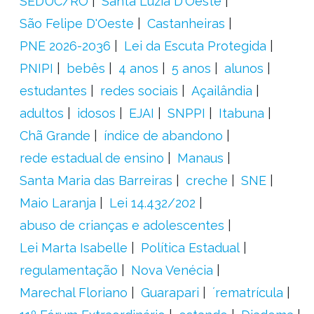
SEDUC/RO
Santa Luzia D'Oeste
São Felipe D'Oeste
Castanheiras
PNE 2026-2036
Lei da Escuta Protegida
PNIPI
bebês
4 anos
5 anos
alunos
estudantes
redes sociais
Açailândia
adultos
idosos
EJAI
SNPPI
Itabuna
Chã Grande
índice de abandono
rede estadual de ensino
Manaus
Santa Maria das Barreiras
creche
SNE
Maio Laranja
Lei 14.432/202
abuso de crianças e adolescentes
Lei Marta Isabelle
Política Estadual
regulamentação
Nova Venécia
Marechal Floriano
Guarapari
´rematrícula