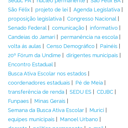
Seduc PA
núcleo permanente
São Félix BA
São Félix
projeto de lei
Agenda Legislativa
proposição legislativa
Congresso Nacional
Senado Federal
comunicação
informativo
Candeias do Jamari
permanência na escola
volta ás aulas
Censo Demográfico
Painéis
20º Fórum da Undime
dirigentes municipais
Encontro Estadual
Busca Ativa Escolar nos estados
coordenadores estaduais
Pé de Meia
transferência de renda
SEDU ES
CDJBC
Funpaes
Minas Gerais
Semana da Busca Ativa Escolar
Murici
equipes municipais
Manoel Urbano