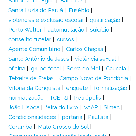
São José do Egito
Barrocas
Santa Luzia do Paruá
Eusébio
violências e exclusão escolar
qualificação
Porto Walter
automutilação
suicídio
conselho tutelar
cursos
Agente Comunitário
Carlos Chagas
Santo Antônio de Jesus
violência sexual
oficina
grupo focal
Serra do Mel
Caucaia
Teixeira de Freias
Campo Novo de Rondônia
Vitória da Conquista
enquete
formalização
normatização
TCE-RJ
Petrópolis
João Lisboa
feira do livro
VAAR
Simec
Condicionalidades
portaria
Paulista
Corumbá
Mato Grosso do Sul