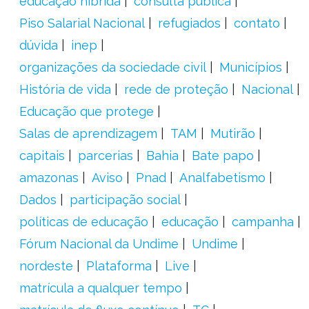
educação híbrida
consulta pública
Piso Salarial Nacional
refugiados
contato
dúvida
inep
organizações da sociedade civil
Municípios
História de vida
rede de proteção
Nacional
Educação que protege
Salas de aprendizagem
TAM
Mutirão
capitais
parcerias
Bahia
Bate papo
amazonas
Aviso
Pnad
Analfabetismo
Dados
participação social
políticas de educação
educação
campanha
Fórum Nacional da Undime
Undime
nordeste
Plataforma
Live
matrícula a qualquer tempo