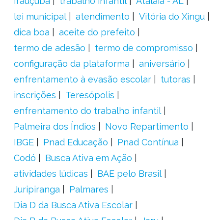
Irauçuba
trabalho infantil
Atalaia - AL
lei municipal
atendimento
Vitória do Xingu
dica boa
aceite do prefeito
termo de adesão
termo de compromisso
configuração da plataforma
aniversário
enfrentamento à evasão escolar
tutoras
inscrições
Teresópolis
enfrentamento do trabalho infantil
Palmeira dos Índios
Novo Repartimento
IBGE
Pnad Educação
Pnad Contínua
Codó
Busca Ativa em Ação
atividades lúdicas
BAE pelo Brasil
Juripiranga
Palmares
Dia D da Busca Ativa Escolar