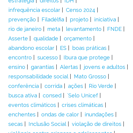
estratégia
direitos
IDH
infrequência escolar
Censo 2024
prevenção
Filadélfia
projeto
iniciativa
rio de janeiro
meta
levantamento
FNDE
Asserte
qualidade
orçamento
abandono escolar
ES
boas práticas
encontro
sucesso
Ibura que protege
ensino
garantias
Alertas
jovens e adultos
responsabilidade social
Mato Grosso
conferência
corrida
ações
Rio Verde
busca ativa
consed
´Selo Unicef
eventos climáticos
crises climáticas
enchentes
ondas de calor
inundações
secas
Inclusão Social
violação de direitos