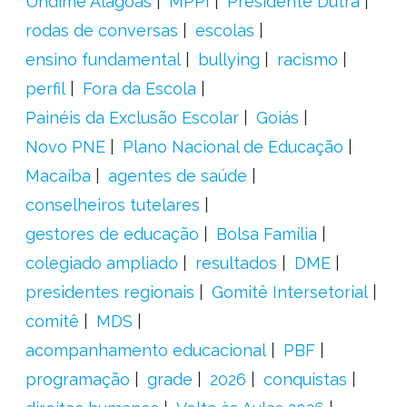
Undime Alagoas
MPPI
Presidente Dutra
rodas de conversas
escolas
ensino fundamental
bullying
racismo
perfil
Fora da Escola
Painéis da Exclusão Escolar
Goiás
Novo PNE
Plano Nacional de Educação
Macaíba
agentes de saúde
conselheiros tutelares
gestores de educação
Bolsa Família
colegiado ampliado
resultados
DME
presidentes regionais
Gomitê Intersetorial
comitê
MDS
acompanhamento educacional
PBF
programação
grade
2026
conquistas