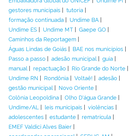
Embaixadora Global do UNICEF
Undime PI
gestores municipais
tutoria
formação continuada
Undime BA
Undime ES
Undime MT
Gaepe GO
Caminhos da Reportagem
Águas Lindas de Goiás
BAE nos municípios
Passo a passo
adesão municipal
guia
manual
repactuação
Rio Grande do Norte
Undime RN
Rondônia
Voltaê!
adesão
gestão municipal
Novo Oriente
Colônia Leopoldina
Olho D'água Grande
Undime/AL
leis municipais
violências
adolescentes
estudante
rematrícula
EMEF Valdici Alves Baier