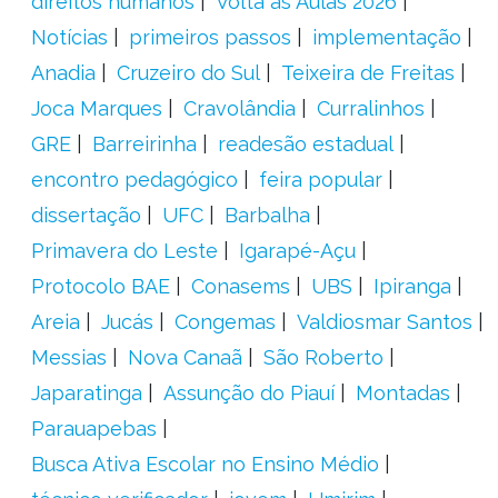
direitos humanos
Volta às Aulas 2026
Notícias
primeiros passos
implementação
Anadia
Cruzeiro do Sul
Teixeira de Freitas
Joca Marques
Cravolândia
Curralinhos
GRE
Barreirinha
readesão estadual
encontro pedagógico
feira popular
dissertação
UFC
Barbalha
Primavera do Leste
Igarapé-Açu
Protocolo BAE
Conasems
UBS
Ipiranga
Areia
Jucás
Congemas
Valdiosmar Santos
Messias
Nova Canaã
São Roberto
Japaratinga
Assunção do Piauí
Montadas
Parauapebas
Busca Ativa Escolar no Ensino Médio