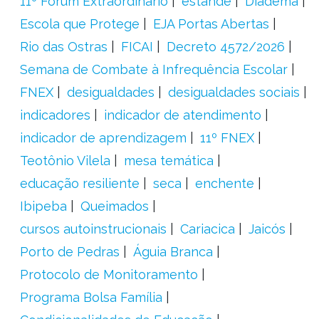
11º Fórum Extraordinário
estande
Diadema
Escola que Protege
EJA Portas Abertas
Rio das Ostras
FICAI
Decreto 4572/2026
Semana de Combate à Infrequência Escolar
FNEX
desigualdades
desigualdades sociais
indicadores
indicador de atendimento
indicador de aprendizagem
11º FNEX
Teotônio Vilela
mesa temática
educação resiliente
seca
enchente
Ibipeba
Queimados
cursos autoinstrucionais
Cariacica
Jaicós
Porto de Pedras
Águia Branca
Protocolo de Monitoramento
Programa Bolsa Família