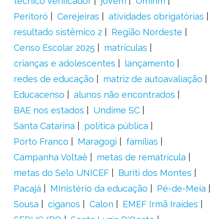
técnico verificador
jovem
Umirim
Peritoró
Cerejeiras
atividades obrigatórias
resultado sistêmico 2
Região Nordeste
Censo Escolar 2025
matrículas
crianças e adolescentes
lançamento
redes de educação
matriz de autoavaliação
Educacenso
alunos não encontrados
BAE nos estados
Undime SC
Santa Catarina
política pública
Porto Franco
Maragogi
famílias
Campanha Voltaê
metas de rematrícula
metas do Selo UNICEF
Buriti dos Montes
Pacajá
MInistério da educação
Pé-de-Meia
Sousa
ciganos
Calon
EMEF Irmã Iraídes