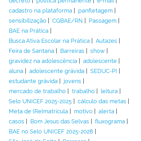
decreto
política permanente
e-mail
cadastro na plataforma
panfletagem
sensibilização
CGBAE/RN
Passagem
BAE na Prática
Busca Ativa Escolar na Prática
Autazes
Feira de Santana
Barreiras
show
gravidez na adolescência
adolescente
aluna
adolescente grávida
SEDUC-PI
estudante grávida
jovens
mercado de trabalho
trabalho
leitura
Selo UNICEF 2025-2025
cálculo das metas
Meta de (Re)matrícula
motivo
alerta
casos
Bom Jesus das Selvas
fluxograma
BAE no Selo UNICEF 2025-2028