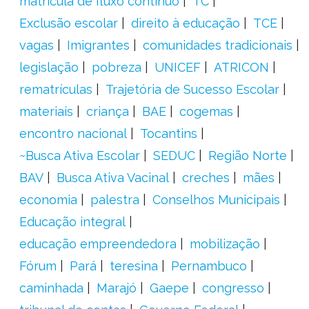
matrícula de fluxo contínuo
TC
Exclusão escolar
direito à educação
TCE
vagas
Imigrantes
comunidades tradicionais
legislação
pobreza
UNICEF
ATRICON
rematrículas
Trajetória de Sucesso Escolar
materiais
criança
BAE
cogemas
encontro nacional
Tocantins
~Busca Ativa Escolar
SEDUC
Região Norte
BAV
Busca Ativa Vacinal
creches
mães
economia
palestra
Conselhos Municipais
Educação integral
educação empreendedora
mobilização
Fórum
Pará
teresina
Pernambuco
caminhada
Marajó
Gaepe
congresso