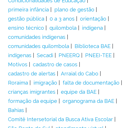
Condicionalidades de Educação
primeira infância
plano de gestão
gestão pública
0 a 3 anos
orientação
ensino técnico
quilombola
indígena
comunidades indígenas
comunidades quilombola
Biblioteca BAE
indígenas
Secadi
PNEERQ
PNEEI-TEE
Motivos
cadastro de casos
cadastro de alertas
Arraial do Cabo
Roraima
imigração
falta de documentação
crianças imigrantes
equipe da BAE
formação da equipe
organograma da BAE
Bahias
Comitê Intersetorial da Busca Ativa Escolar