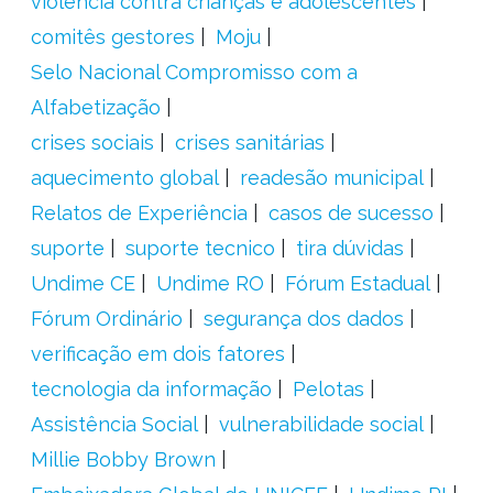
violência contra crianças e adolescentes
comitês gestores
Moju
Selo Nacional Compromisso com a
Alfabetização
crises sociais
crises sanitárias
aquecimento global
readesão municipal
Relatos de Experiência
casos de sucesso
suporte
suporte tecnico
tira dúvidas
Undime CE
Undime RO
Fórum Estadual
Fórum Ordinário
segurança dos dados
verificação em dois fatores
tecnologia da informação
Pelotas
Assistência Social
vulnerabilidade social
Millie Bobby Brown