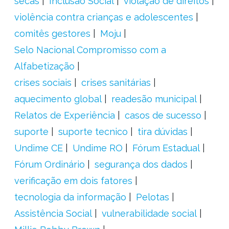
secas
Inclusão Social
violação de direitos
violência contra crianças e adolescentes
comitês gestores
Moju
Selo Nacional Compromisso com a
Alfabetização
crises sociais
crises sanitárias
aquecimento global
readesão municipal
Relatos de Experiência
casos de sucesso
suporte
suporte tecnico
tira dúvidas
Undime CE
Undime RO
Fórum Estadual
Fórum Ordinário
segurança dos dados
verificação em dois fatores
tecnologia da informação
Pelotas
Assistência Social
vulnerabilidade social