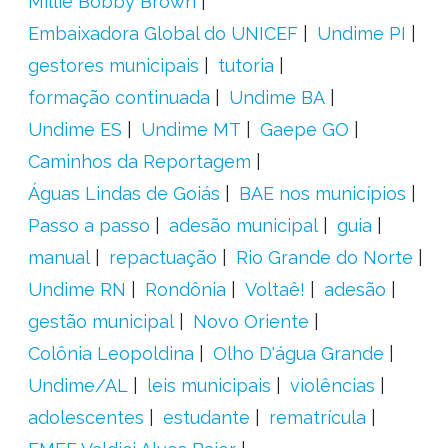
Millie Bobby Brown
Embaixadora Global do UNICEF
Undime PI
gestores municipais
tutoria
formação continuada
Undime BA
Undime ES
Undime MT
Gaepe GO
Caminhos da Reportagem
Águas Lindas de Goiás
BAE nos municípios
Passo a passo
adesão municipal
guia
manual
repactuação
Rio Grande do Norte
Undime RN
Rondônia
Voltaê!
adesão
gestão municipal
Novo Oriente
Colônia Leopoldina
Olho D'água Grande
Undime/AL
leis municipais
violências
adolescentes
estudante
rematrícula