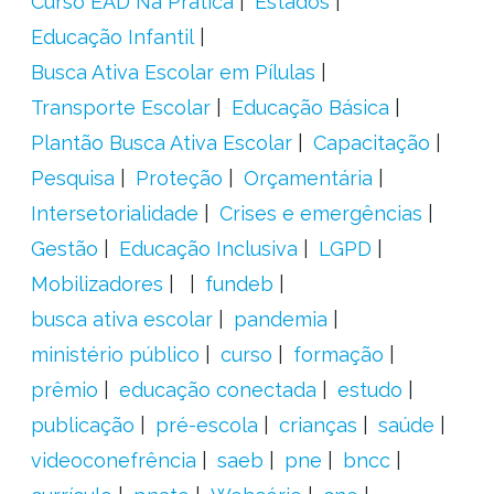
Curso EAD Na Prática
Estados
Educação Infantil
Busca Ativa Escolar em Pílulas
Transporte Escolar
Educação Básica
Plantão Busca Ativa Escolar
Capacitação
Pesquisa
Proteção
Orçamentária
Intersetorialidade
Crises e emergências
Gestão
Educação Inclusiva
LGPD
Mobilizadores
fundeb
busca ativa escolar
pandemia
ministério público
curso
formação
prêmio
educação conectada
estudo
publicação
pré-escola
crianças
saúde
videoconefrência
saeb
pne
bncc