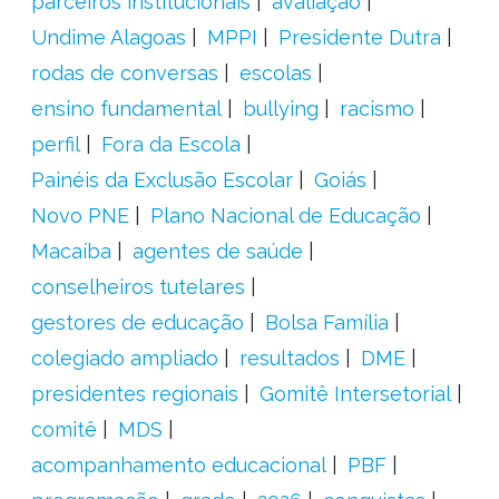
parceiros institucionais
avaliação
Undime Alagoas
MPPI
Presidente Dutra
rodas de conversas
escolas
ensino fundamental
bullying
racismo
perfil
Fora da Escola
Painéis da Exclusão Escolar
Goiás
Novo PNE
Plano Nacional de Educação
Macaíba
agentes de saúde
conselheiros tutelares
gestores de educação
Bolsa Família
colegiado ampliado
resultados
DME
presidentes regionais
Gomitê Intersetorial
comitê
MDS
acompanhamento educacional
PBF