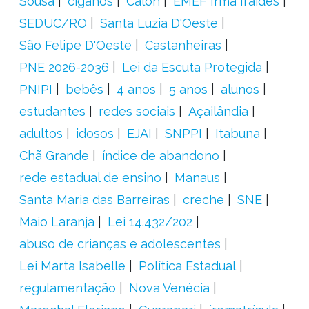
Sousa
ciganos
Calon
EMEF Irmã Iraídes
SEDUC/RO
Santa Luzia D'Oeste
São Felipe D'Oeste
Castanheiras
PNE 2026-2036
Lei da Escuta Protegida
PNIPI
bebês
4 anos
5 anos
alunos
estudantes
redes sociais
Açailândia
adultos
idosos
EJAI
SNPPI
Itabuna
Chã Grande
índice de abandono
rede estadual de ensino
Manaus
Santa Maria das Barreiras
creche
SNE
Maio Laranja
Lei 14.432/202
abuso de crianças e adolescentes
Lei Marta Isabelle
Política Estadual
regulamentação
Nova Venécia