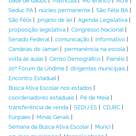
base de dados
matrícula
Rio Branco
Acre
Seduc PA
núcleo permanente
São Félix BA
São Félix
projeto de lei
Agenda Legislativa
proposição legislativa
Congresso Nacional
Senado Federal
comunicação
informativo
Candeias do Jamari
permanência na escola
volta ás aulas
Censo Demográfico
Painéis
20º Fórum da Undime
dirigentes municipais
Encontro Estadual
Busca Ativa Escolar nos estados
coordenadores estaduais
Pé de Meia
transferência de renda
SEDU ES
CDJBC
Funpaes
Minas Gerais
Semana da Busca Ativa Escolar
Murici