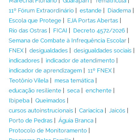
Marechal Floriano
Guarapari
´rematrícula
11º Fórum Extraordinário
estande
Diadema
Escola que Protege
EJA Portas Abertas
Rio das Ostras
FICAI
Decreto 4572/2026
Semana de Combate à Infrequência Escolar
FNEX
desigualdades
desigualdades sociais
indicadores
indicador de atendimento
indicador de aprendizagem
11º FNEX
Teotônio Vilela
mesa temática
educação resiliente
seca
enchente
Ibipeba
Queimados
cursos autoinstrucionais
Cariacica
Jaicós
Porto de Pedras
Águia Branca
Protocolo de Monitoramento