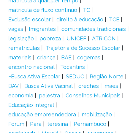
matrícula a qualquer tempo
matrícula de fluxo contínuo
TC
Exclusão escolar
direito à educação
TCE
vagas
Imigrantes
comunidades tradicionais
legislação
pobreza
UNICEF
ATRICON
rematrículas
Trajetória de Sucesso Escolar
materiais
criança
BAE
cogemas
encontro nacional
Tocantins
~Busca Ativa Escolar
SEDUC
Região Norte
BAV
Busca Ativa Vacinal
creches
mães
economia
palestra
Conselhos Municipais
Educação integral
educação empreendedora
mobilização
Fórum
Pará
teresina
Pernambuco