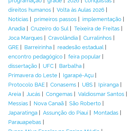
programação
grade
2026
conquistas
direitos humanos
Volta às Aulas 2026
Notícias
primeiros passos
implementação
Anadia
Cruzeiro do Sul
Teixeira de Freitas
Joca Marques
Cravolândia
Curralinhos
GRE
Barreirinha
readesão estadual
encontro pedagógico
feira popular
dissertação
UFC
Barbalha
Primavera do Leste
Igarapé-Açu
Protocolo BAE
Conasems
UBS
Ipiranga
Areia
Jucás
Congemas
Valdiosmar Santos
Messias
Nova Canaã
São Roberto
Japaratinga
Assunção do Piauí
Montadas
Parauapebas