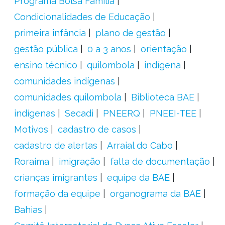
Programa Bolsa Família
Condicionalidades de Educação
primeira infância
plano de gestão
gestão pública
0 a 3 anos
orientação
ensino técnico
quilombola
indígena
comunidades indígenas
comunidades quilombola
Biblioteca BAE
indígenas
Secadi
PNEERQ
PNEEI-TEE
Motivos
cadastro de casos
cadastro de alertas
Arraial do Cabo
Roraima
imigração
falta de documentação
crianças imigrantes
equipe da BAE
formação da equipe
organograma da BAE
Bahias