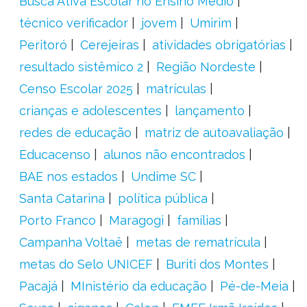
Busca Ativa Escolar no Ensino Médio
técnico verificador
jovem
Umirim
Peritoró
Cerejeiras
atividades obrigatórias
resultado sistêmico 2
Região Nordeste
Censo Escolar 2025
matrículas
crianças e adolescentes
lançamento
redes de educação
matriz de autoavaliação
Educacenso
alunos não encontrados
BAE nos estados
Undime SC
Santa Catarina
política pública
Porto Franco
Maragogi
famílias
Campanha Voltaê
metas de rematrícula
metas do Selo UNICEF
Buriti dos Montes
Pacajá
MInistério da educação
Pé-de-Meia