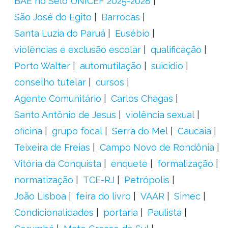
BAE no Selo UNICEF 2025-2028
São José do Egito
Barrocas
Santa Luzia do Paruá
Eusébio
violências e exclusão escolar
qualificação
Porto Walter
automutilação
suicídio
conselho tutelar
cursos
Agente Comunitário
Carlos Chagas
Santo Antônio de Jesus
violência sexual
oficina
grupo focal
Serra do Mel
Caucaia
Teixeira de Freias
Campo Novo de Rondônia
Vitória da Conquista
enquete
formalização
normatização
TCE-RJ
Petrópolis
João Lisboa
feira do livro
VAAR
Simec
Condicionalidades
portaria
Paulista