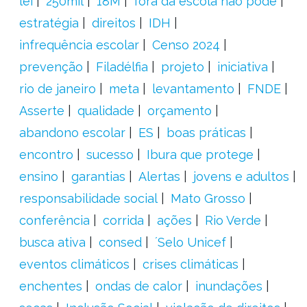
lei
250mil
18M
fora da escola não pode
estratégia
direitos
IDH
infrequência escolar
Censo 2024
prevenção
Filadélfia
projeto
iniciativa
rio de janeiro
meta
levantamento
FNDE
Asserte
qualidade
orçamento
abandono escolar
ES
boas práticas
encontro
sucesso
Ibura que protege
ensino
garantias
Alertas
jovens e adultos
responsabilidade social
Mato Grosso
conferência
corrida
ações
Rio Verde
busca ativa
consed
´Selo Unicef
eventos climáticos
crises climáticas
enchentes
ondas de calor
inundações