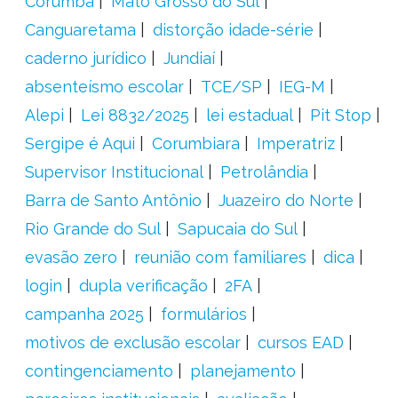
Corumbá
Mato Grosso do Sul
Canguaretama
distorção idade-série
caderno jurídico
Jundiaí
absenteísmo escolar
TCE/SP
IEG-M
Alepi
Lei 8832/2025
lei estadual
Pit Stop
Sergipe é Aqui
Corumbiara
Imperatriz
Supervisor Institucional
Petrolândia
Barra de Santo Antônio
Juazeiro do Norte
Rio Grande do Sul
Sapucaia do Sul
evasão zero
reunião com familiares
dica
login
dupla verificação
2FA
campanha 2025
formulários
motivos de exclusão escolar
cursos EAD
contingenciamento
planejamento