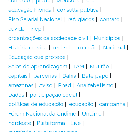
currículo
pnate
Websérie
cne
educação híbrida
consulta pública
Piso Salarial Nacional
refugiados
contato
dúvida
inep
organizações da sociedade civil
Municípios
História de vida
rede de proteção
Nacional
Educação que protege
Salas de aprendizagem
TAM
Mutirão
capitais
parcerias
Bahia
Bate papo
amazonas
Aviso
Pnad
Analfabetismo
Dados
participação social
políticas de educação
educação
campanha
Fórum Nacional da Undime
Undime
nordeste
Plataforma
Live