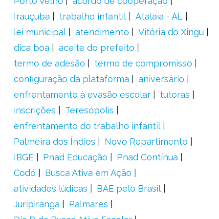
Porto Velho
acordo de cooperação
Irauçuba
trabalho infantil
Atalaia - AL
lei municipal
atendimento
Vitória do Xingu
dica boa
aceite do prefeito
termo de adesão
termo de compromisso
configuração da plataforma
aniversário
enfrentamento à evasão escolar
tutoras
inscrições
Teresópolis
enfrentamento do trabalho infantil
Palmeira dos Índios
Novo Repartimento
IBGE
Pnad Educação
Pnad Contínua
Codó
Busca Ativa em Ação
atividades lúdicas
BAE pelo Brasil
Juripiranga
Palmares