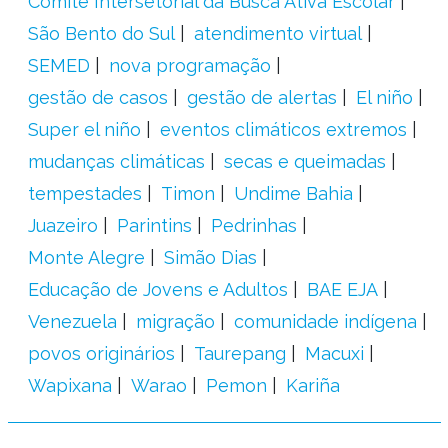
Comitê Intersetorial da Busca Ativa Escolar
São Bento do Sul
atendimento virtual
SEMED
nova programação
gestão de casos
gestão de alertas
El niño
Super el niño
eventos climáticos extremos
mudanças climáticas
secas e queimadas
tempestades
Timon
Undime Bahia
Juazeiro
Parintins
Pedrinhas
Monte Alegre
Simão Dias
Educação de Jovens e Adultos
BAE EJA
Venezuela
migração
comunidade indígena
povos originários
Taurepang
Macuxi
Wapixana
Warao
Pemon
Kariña