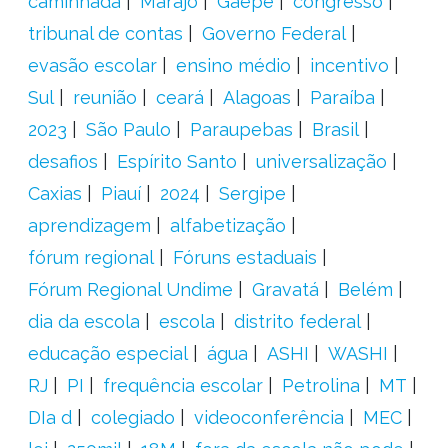
caminhada
Marajó
Gaepe
congresso
tribunal de contas
Governo Federal
evasão escolar
ensino médio
incentivo
Sul
reunião
ceará
Alagoas
Paraíba
2023
São Paulo
Paraupebas
Brasil
desafios
Espírito Santo
universalização
Caxias
Piauí
2024
Sergipe
aprendizagem
alfabetização
fórum regional
Fóruns estaduais
Fórum Regional Undime
Gravatá
Belém
dia da escola
escola
distrito federal
educação especial
água
ASHI
WASHI
RJ
PI
frequência escolar
Petrolina
MT
DIa d
colegiado
videoconferência
MEC