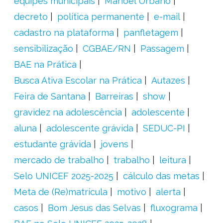
equipes municipais
Manoel Urbano
decreto
política permanente
e-mail
cadastro na plataforma
panfletagem
sensibilização
CGBAE/RN
Passagem
BAE na Prática
Busca Ativa Escolar na Prática
Autazes
Feira de Santana
Barreiras
show
gravidez na adolescência
adolescente
aluna
adolescente grávida
SEDUC-PI
estudante grávida
jovens
mercado de trabalho
trabalho
leitura
Selo UNICEF 2025-2025
cálculo das metas
Meta de (Re)matrícula
motivo
alerta
casos
Bom Jesus das Selvas
fluxograma