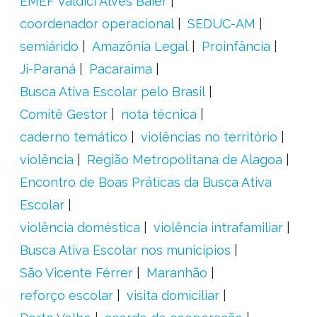
EMEF Valdici Alves Baier
coordenador operacional
SEDUC-AM
semiárido
Amazônia Legal
Proinfância
Ji-Paraná
Pacaraima
Busca Ativa Escolar pelo Brasil
Comitê Gestor
nota técnica
caderno temático
violências no território
violência
Região Metropolitana de Alagoa
Encontro de Boas Práticas da Busca Ativa
Escolar
violência doméstica
violência intrafamiliar
Busca Ativa Escolar nos municípios
São Vicente Férrer
Maranhão
reforço escolar
visita domiciliar