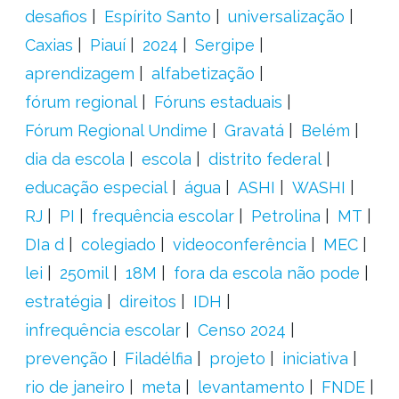
desafios
Espírito Santo
universalização
Caxias
Piauí
2024
Sergipe
aprendizagem
alfabetização
fórum regional
Fóruns estaduais
Fórum Regional Undime
Gravatá
Belém
dia da escola
escola
distrito federal
educação especial
água
ASHI
WASHI
RJ
PI
frequência escolar
Petrolina
MT
DIa d
colegiado
videoconferência
MEC
lei
250mil
18M
fora da escola não pode
estratégia
direitos
IDH
infrequência escolar
Censo 2024
prevenção
Filadélfia
projeto
iniciativa
rio de janeiro
meta
levantamento
FNDE