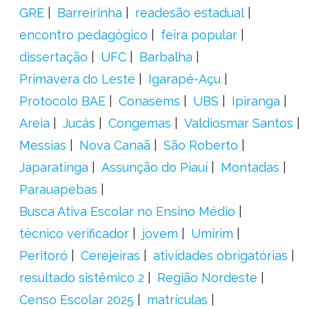
GRE
Barreirinha
readesão estadual
encontro pedagógico
feira popular
dissertação
UFC
Barbalha
Primavera do Leste
Igarapé-Açu
Protocolo BAE
Conasems
UBS
Ipiranga
Areia
Jucás
Congemas
Valdiosmar Santos
Messias
Nova Canaã
São Roberto
Japaratinga
Assunção do Piauí
Montadas
Parauapebas
Busca Ativa Escolar no Ensino Médio
técnico verificador
jovem
Umirim
Peritoró
Cerejeiras
atividades obrigatórias
resultado sistêmico 2
Região Nordeste
Censo Escolar 2025
matrículas