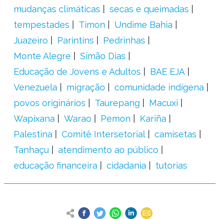
mudanças climáticas
secas e queimadas
tempestades
Timon
Undime Bahia
Juazeiro
Parintins
Pedrinhas
Monte Alegre
Simão Dias
Educação de Jovens e Adultos
BAE EJA
Venezuela
migração
comunidade indígena
povos originários
Taurepang
Macuxi
Wapixana
Warao
Pemon
Kariña
Palestina
Comitê Intersetorial
camisetas
Tanhaçu
atendimento ao público
educação financeira
cidadania
tutorias