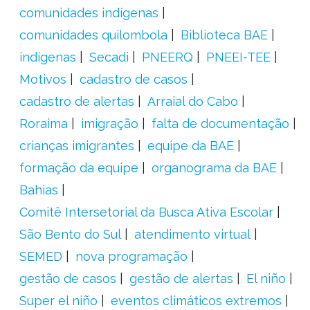
comunidades indígenas
comunidades quilombola
Biblioteca BAE
indígenas
Secadi
PNEERQ
PNEEI-TEE
Motivos
cadastro de casos
cadastro de alertas
Arraial do Cabo
Roraima
imigração
falta de documentação
crianças imigrantes
equipe da BAE
formação da equipe
organograma da BAE
Bahias
Comitê Intersetorial da Busca Ativa Escolar
São Bento do Sul
atendimento virtual
SEMED
nova programação
gestão de casos
gestão de alertas
El niño
Super el niño
eventos climáticos extremos