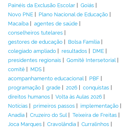
Painéis da Exclusão Escolar
Goiás
Novo PNE
Plano Nacional de Educação
Macaíba
agentes de saúde
conselheiros tutelares
gestores de educação
Bolsa Família
colegiado ampliado
resultados
DME
presidentes regionais
Gomitê Intersetorial
comitê
MDS
acompanhamento educacional
PBF
programação
grade
2026
conquistas
direitos humanos
Volta às Aulas 2026
Notícias
primeiros passos
implementação
Anadia
Cruzeiro do Sul
Teixeira de Freitas
Joca Marques
Cravolândia
Curralinhos