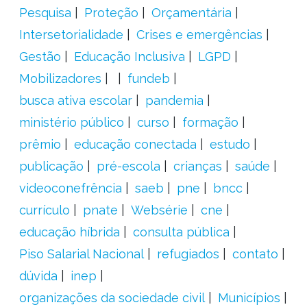
Pesquisa
Proteção
Orçamentária
Intersetorialidade
Crises e emergências
Gestão
Educação Inclusiva
LGPD
Mobilizadores
fundeb
busca ativa escolar
pandemia
ministério público
curso
formação
prêmio
educação conectada
estudo
publicação
pré-escola
crianças
saúde
videoconefrência
saeb
pne
bncc
currículo
pnate
Websérie
cne
educação híbrida
consulta pública
Piso Salarial Nacional
refugiados
contato
dúvida
inep
organizações da sociedade civil
Municípios