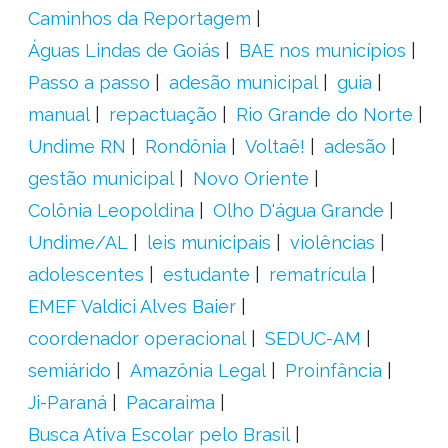
Caminhos da Reportagem
Águas Lindas de Goiás
BAE nos municípios
Passo a passo
adesão municipal
guia
manual
repactuação
Rio Grande do Norte
Undime RN
Rondônia
Voltaê!
adesão
gestão municipal
Novo Oriente
Colônia Leopoldina
Olho D'água Grande
Undime/AL
leis municipais
violências
adolescentes
estudante
rematrícula
EMEF Valdici Alves Baier
coordenador operacional
SEDUC-AM
semiárido
Amazônia Legal
Proinfância
Ji-Paraná
Pacaraima
Busca Ativa Escolar pelo Brasil