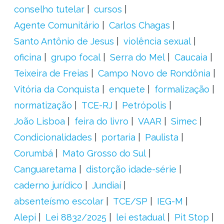
conselho tutelar
cursos
Agente Comunitário
Carlos Chagas
Santo Antônio de Jesus
violência sexual
oficina
grupo focal
Serra do Mel
Caucaia
Teixeira de Freias
Campo Novo de Rondônia
Vitória da Conquista
enquete
formalização
normatização
TCE-RJ
Petrópolis
João Lisboa
feira do livro
VAAR
Simec
Condicionalidades
portaria
Paulista
Corumbá
Mato Grosso do Sul
Canguaretama
distorção idade-série
caderno jurídico
Jundiaí
absenteísmo escolar
TCE/SP
IEG-M
Alepi
Lei 8832/2025
lei estadual
Pit Stop