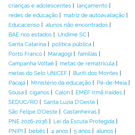
crianças e adolescentes
lançamento
redes de educação
matriz de autoavaliação
Educacenso
alunos não encontrados
BAE nos estados
Undime SC
Santa Catarina
política pública
Porto Franco
Maragogi
famílias
Campanha Voltaê
metas de rematrícula
metas do Selo UNICEF
Buriti dos Montes
Pacajá
MInistério da educação
Pé-de-Meia
Sousa
ciganos
Calon
EMEF Irmã Iraídes
SEDUC/RO
Santa Luzia D'Oeste
São Felipe D'Oeste
Castanheiras
PNE 2026-2036
Lei da Escuta Protegida
PNIPI
bebês
4 anos
5 anos
alunos