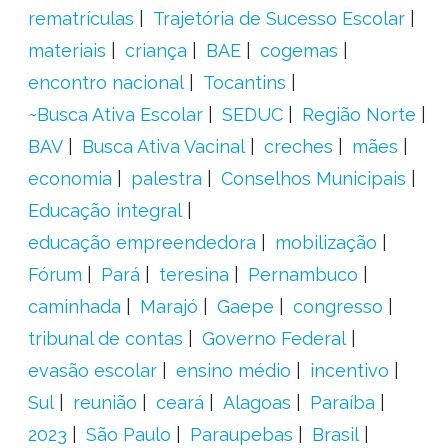
rematrículas
Trajetória de Sucesso Escolar
materiais
criança
BAE
cogemas
encontro nacional
Tocantins
~Busca Ativa Escolar
SEDUC
Região Norte
BAV
Busca Ativa Vacinal
creches
mães
economia
palestra
Conselhos Municipais
Educação integral
educação empreendedora
mobilização
Fórum
Pará
teresina
Pernambuco
caminhada
Marajó
Gaepe
congresso
tribunal de contas
Governo Federal
evasão escolar
ensino médio
incentivo
Sul
reunião
ceará
Alagoas
Paraíba
2023
São Paulo
Paraupebas
Brasil