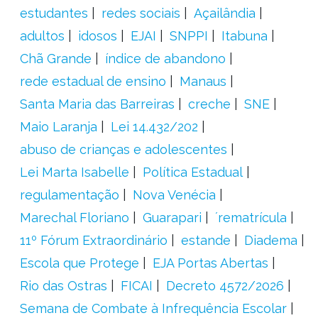
estudantes
redes sociais
Açailândia
adultos
idosos
EJAI
SNPPI
Itabuna
Chã Grande
índice de abandono
rede estadual de ensino
Manaus
Santa Maria das Barreiras
creche
SNE
Maio Laranja
Lei 14.432/202
abuso de crianças e adolescentes
Lei Marta Isabelle
Política Estadual
regulamentação
Nova Venécia
Marechal Floriano
Guarapari
´rematrícula
11º Fórum Extraordinário
estande
Diadema
Escola que Protege
EJA Portas Abertas
Rio das Ostras
FICAI
Decreto 4572/2026
Semana de Combate à Infrequência Escolar