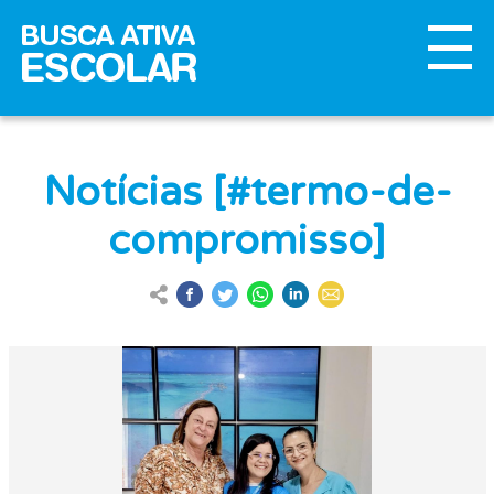
Notícias [#termo-de-
compromisso]