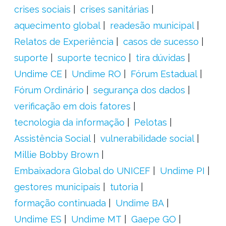
crises sociais
crises sanitárias
aquecimento global
readesão municipal
Relatos de Experiência
casos de sucesso
suporte
suporte tecnico
tira dúvidas
Undime CE
Undime RO
Fórum Estadual
Fórum Ordinário
segurança dos dados
verificação em dois fatores
tecnologia da informação
Pelotas
Assistência Social
vulnerabilidade social
Millie Bobby Brown
Embaixadora Global do UNICEF
Undime PI
gestores municipais
tutoria
formação continuada
Undime BA
Undime ES
Undime MT
Gaepe GO