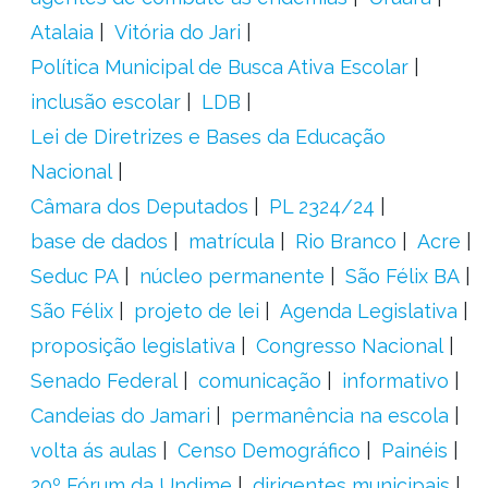
Atalaia
Vitória do Jari
Política Municipal de Busca Ativa Escolar
inclusão escolar
LDB
Lei de Diretrizes e Bases da Educação
Nacional
Câmara dos Deputados
PL 2324/24
base de dados
matrícula
Rio Branco
Acre
Seduc PA
núcleo permanente
São Félix BA
São Félix
projeto de lei
Agenda Legislativa
proposição legislativa
Congresso Nacional
Senado Federal
comunicação
informativo
Candeias do Jamari
permanência na escola
volta ás aulas
Censo Demográfico
Painéis
20º Fórum da Undime
dirigentes municipais