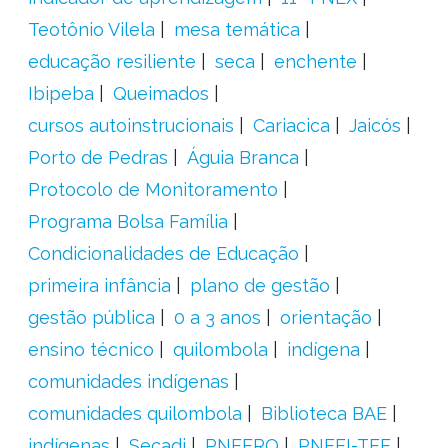
Teotônio Vilela
mesa temática
educação resiliente
seca
enchente
Ibipeba
Queimados
cursos autoinstrucionais
Cariacica
Jaicós
Porto de Pedras
Águia Branca
Protocolo de Monitoramento
Programa Bolsa Família
Condicionalidades de Educação
primeira infância
plano de gestão
gestão pública
0 a 3 anos
orientação
ensino técnico
quilombola
indígena
comunidades indígenas
comunidades quilombola
Biblioteca BAE
indígenas
Secadi
PNEERQ
PNEEI-TEE