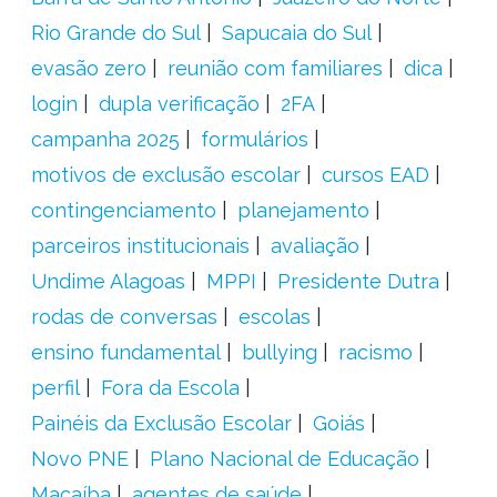
Rio Grande do Sul
Sapucaia do Sul
evasão zero
reunião com familiares
dica
login
dupla verificação
2FA
campanha 2025
formulários
motivos de exclusão escolar
cursos EAD
contingenciamento
planejamento
parceiros institucionais
avaliação
Undime Alagoas
MPPI
Presidente Dutra
rodas de conversas
escolas
ensino fundamental
bullying
racismo
perfil
Fora da Escola
Painéis da Exclusão Escolar
Goiás
Novo PNE
Plano Nacional de Educação
Macaíba
agentes de saúde