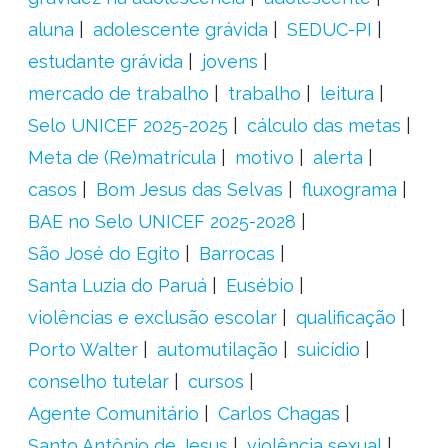
aluna
adolescente grávida
SEDUC-PI
estudante grávida
jovens
mercado de trabalho
trabalho
leitura
Selo UNICEF 2025-2025
cálculo das metas
Meta de (Re)matrícula
motivo
alerta
casos
Bom Jesus das Selvas
fluxograma
BAE no Selo UNICEF 2025-2028
São José do Egito
Barrocas
Santa Luzia do Paruá
Eusébio
violências e exclusão escolar
qualificação
Porto Walter
automutilação
suicídio
conselho tutelar
cursos
Agente Comunitário
Carlos Chagas
Santo Antônio de Jesus
violência sexual