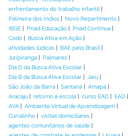
enfrentamento do trabalho infantil
Palmeira dos Índios
Novo Repartimento
IBGE
Pnad Educação
Pnad Contínua
Codó
Busca Ativa em Ação
atividades lúdicas
BAE pelo Brasil
Juripiranga
Palmares
Dia D da Busca Ativa Escolar
Dia B da Busca Ativa Escolar
Jaru
São João da Barra
Santana
Amapá
Aracaju
retorno à escola
curso EAD
EAD
AVA
Ambiente Virtual de Aprendizagem
Curralinho
visitas domiciliares
agentes comunitários de saúde
agentes de combate às endemias
Uruará