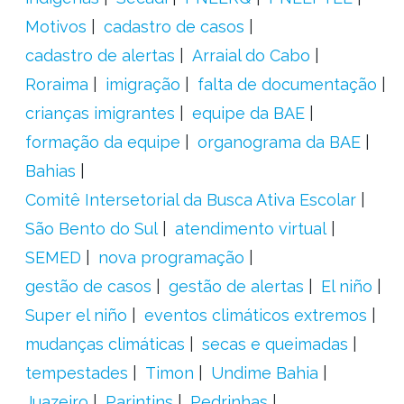
Motivos
cadastro de casos
cadastro de alertas
Arraial do Cabo
Roraima
imigração
falta de documentação
crianças imigrantes
equipe da BAE
formação da equipe
organograma da BAE
Bahias
Comitê Intersetorial da Busca Ativa Escolar
São Bento do Sul
atendimento virtual
SEMED
nova programação
gestão de casos
gestão de alertas
El niño
Super el niño
eventos climáticos extremos
mudanças climáticas
secas e queimadas
tempestades
Timon
Undime Bahia
Juazeiro
Parintins
Pedrinhas