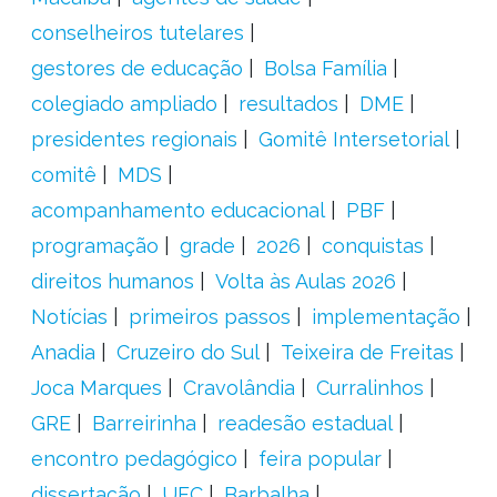
conselheiros tutelares
gestores de educação
Bolsa Família
colegiado ampliado
resultados
DME
presidentes regionais
Gomitê Intersetorial
comitê
MDS
acompanhamento educacional
PBF
programação
grade
2026
conquistas
direitos humanos
Volta às Aulas 2026
Notícias
primeiros passos
implementação
Anadia
Cruzeiro do Sul
Teixeira de Freitas
Joca Marques
Cravolândia
Curralinhos
GRE
Barreirinha
readesão estadual
encontro pedagógico
feira popular
dissertação
UFC
Barbalha