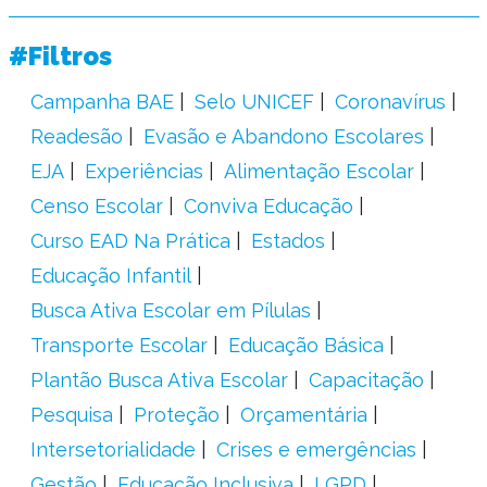
#Filtros
Campanha BAE
Selo UNICEF
Coronavírus
Readesão
Evasão e Abandono Escolares
EJA
Experiências
Alimentação Escolar
Censo Escolar
Conviva Educação
Curso EAD Na Prática
Estados
Educação Infantil
Busca Ativa Escolar em Pílulas
Transporte Escolar
Educação Básica
Plantão Busca Ativa Escolar
Capacitação
Pesquisa
Proteção
Orçamentária
Intersetorialidade
Crises e emergências
Gestão
Educação Inclusiva
LGPD