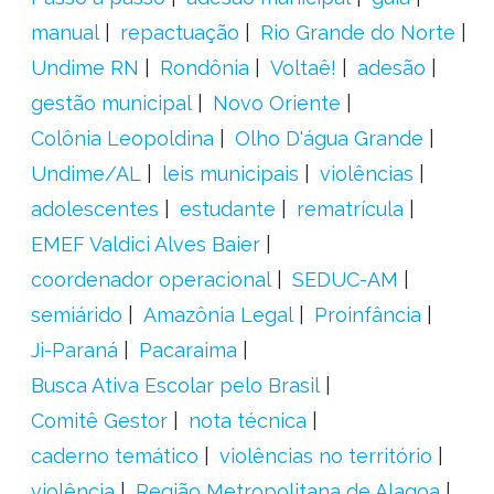
manual
repactuação
Rio Grande do Norte
Undime RN
Rondônia
Voltaê!
adesão
gestão municipal
Novo Oriente
Colônia Leopoldina
Olho D'água Grande
Undime/AL
leis municipais
violências
adolescentes
estudante
rematrícula
EMEF Valdici Alves Baier
coordenador operacional
SEDUC-AM
semiárido
Amazônia Legal
Proinfância
Ji-Paraná
Pacaraima
Busca Ativa Escolar pelo Brasil
Comitê Gestor
nota técnica
caderno temático
violências no território
violência
Região Metropolitana de Alagoa