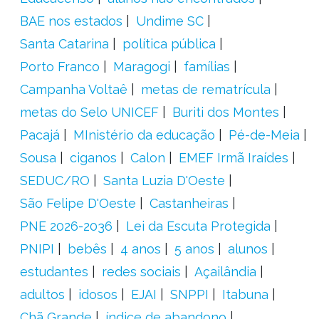
BAE nos estados
Undime SC
Santa Catarina
política pública
Porto Franco
Maragogi
famílias
Campanha Voltaê
metas de rematrícula
metas do Selo UNICEF
Buriti dos Montes
Pacajá
MInistério da educação
Pé-de-Meia
Sousa
ciganos
Calon
EMEF Irmã Iraídes
SEDUC/RO
Santa Luzia D'Oeste
São Felipe D'Oeste
Castanheiras
PNE 2026-2036
Lei da Escuta Protegida
PNIPI
bebês
4 anos
5 anos
alunos
estudantes
redes sociais
Açailândia
adultos
idosos
EJAI
SNPPI
Itabuna
Chã Grande
índice de abandono