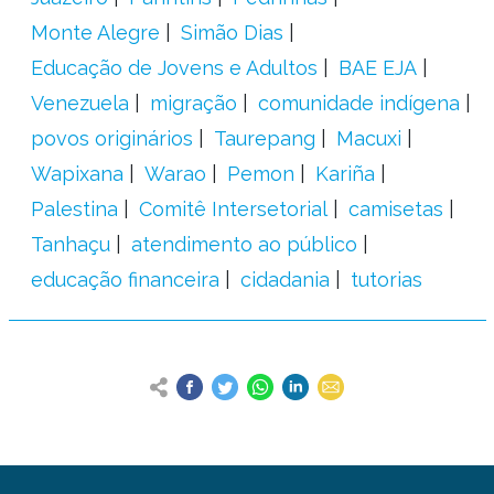
Monte Alegre
Simão Dias
Educação de Jovens e Adultos
BAE EJA
Venezuela
migração
comunidade indígena
povos originários
Taurepang
Macuxi
Wapixana
Warao
Pemon
Kariña
Palestina
Comitê Intersetorial
camisetas
Tanhaçu
atendimento ao público
educação financeira
cidadania
tutorias