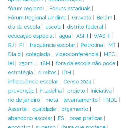
fórum regional
Fóruns estaduais
Fórum Regional Undime
Gravatá
Belém
dia da escola
escola
distrito federal
educação especial
água
ASHI
WASHI
RJ
PI
frequência escolar
Petrolina
MT
DIa d
colegiado
videoconferência
MEC
lei
250mil
18M
fora da escola não pode
estratégia
direitos
IDH
infrequência escolar
Censo 2024
prevenção
Filadélfia
projeto
iniciativa
rio de janeiro
meta
levantamento
FNDE
Asserte
qualidade
orçamento
abandono escolar
ES
boas práticas
encontro
sucesso
Ibura que protege