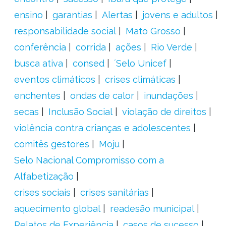
ensino
garantias
Alertas
jovens e adultos
responsabilidade social
Mato Grosso
conferência
corrida
ações
Rio Verde
busca ativa
consed
´Selo Unicef
eventos climáticos
crises climáticas
enchentes
ondas de calor
inundações
secas
Inclusão Social
violação de direitos
violência contra crianças e adolescentes
comitês gestores
Moju
Selo Nacional Compromisso com a
Alfabetização
crises sociais
crises sanitárias
aquecimento global
readesão municipal
Relatos de Experiência
casos de sucesso