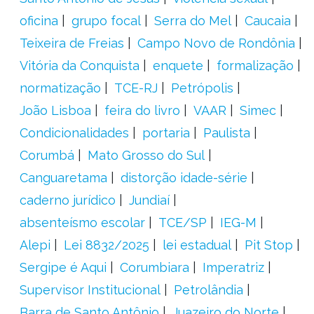
oficina
grupo focal
Serra do Mel
Caucaia
Teixeira de Freias
Campo Novo de Rondônia
Vitória da Conquista
enquete
formalização
normatização
TCE-RJ
Petrópolis
João Lisboa
feira do livro
VAAR
Simec
Condicionalidades
portaria
Paulista
Corumbá
Mato Grosso do Sul
Canguaretama
distorção idade-série
caderno jurídico
Jundiaí
absenteísmo escolar
TCE/SP
IEG-M
Alepi
Lei 8832/2025
lei estadual
Pit Stop
Sergipe é Aqui
Corumbiara
Imperatriz
Supervisor Institucional
Petrolândia
Barra de Santo Antônio
Juazeiro do Norte