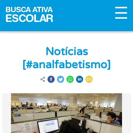
Notícias
[#analfabetismo]