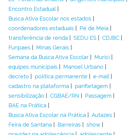
Encontro Estadual
Busca Ativa Escolar nos estados
coordenadores estaduais
Pé de Meia
transferência de renda
SEDU ES
CDJBC
Funpaes
Minas Gerais
Semana da Busca Ativa Escolar
Murici
equipes municipais
Manoel Urbano
decreto
política permanente
e-mail
cadastro na plataforma
panfletagem
sensibilização
CGBAE/RN
Passagem
BAE na Prática
Busca Ativa Escolar na Prática
Autazes
Feira de Santana
Barreiras
show
gravidez na adolescência
adolescente