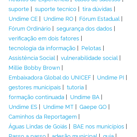
suporte
suporte tecnico
tira dúvidas
Undime CE
Undime RO
Fórum Estadual
Fórum Ordinário
segurança dos dados
verificação em dois fatores
tecnologia da informação
Pelotas
Assistência Social
vulnerabilidade social
Millie Bobby Brown
Embaixadora Global do UNICEF
Undime PI
gestores municipais
tutoria
formação continuada
Undime BA
Undime ES
Undime MT
Gaepe GO
Caminhos da Reportagem
Águas Lindas de Goiás
BAE nos municípios
Passo a passo
adesão municipal
guia