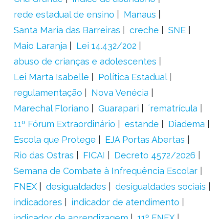
rede estadual de ensino
Manaus
Santa Maria das Barreiras
creche
SNE
Maio Laranja
Lei 14.432/202
abuso de crianças e adolescentes
Lei Marta Isabelle
Política Estadual
regulamentação
Nova Venécia
Marechal Floriano
Guarapari
´rematrícula
11º Fórum Extraordinário
estande
Diadema
Escola que Protege
EJA Portas Abertas
Rio das Ostras
FICAI
Decreto 4572/2026
Semana de Combate à Infrequência Escolar
FNEX
desigualdades
desigualdades sociais
indicadores
indicador de atendimento
indicador de aprendizagem
11º FNEX