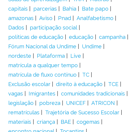
capitais
parcerias
Bahia
Bate papo
amazonas
Aviso
Pnad
Analfabetismo
Dados
participação social
políticas de educação
educação
campanha
Fórum Nacional da Undime
Undime
nordeste
Plataforma
Live
matrícula a qualquer tempo
matrícula de fluxo contínuo
TC
Exclusão escolar
direito à educação
TCE
vagas
Imigrantes
comunidades tradicionais
legislação
pobreza
UNICEF
ATRICON
rematrículas
Trajetória de Sucesso Escolar
materiais
criança
BAE
cogemas
encontro nacional
Tocantins