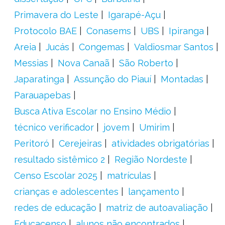
Primavera do Leste
Igarapé-Açu
Protocolo BAE
Conasems
UBS
Ipiranga
Areia
Jucás
Congemas
Valdiosmar Santos
Messias
Nova Canaã
São Roberto
Japaratinga
Assunção do Piauí
Montadas
Parauapebas
Busca Ativa Escolar no Ensino Médio
técnico verificador
jovem
Umirim
Peritoró
Cerejeiras
atividades obrigatórias
resultado sistêmico 2
Região Nordeste
Censo Escolar 2025
matrículas
crianças e adolescentes
lançamento
redes de educação
matriz de autoavaliação
Educacenso
alunos não encontrados