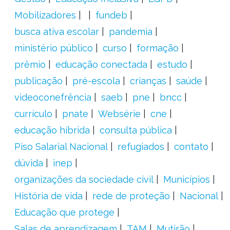
Mobilizadores
fundeb
busca ativa escolar
pandemia
ministério público
curso
formação
prêmio
educação conectada
estudo
publicação
pré-escola
crianças
saúde
videoconefrência
saeb
pne
bncc
currículo
pnate
Websérie
cne
educação híbrida
consulta pública
Piso Salarial Nacional
refugiados
contato
dúvida
inep
organizações da sociedade civil
Municípios
História de vida
rede de proteção
Nacional
Educação que protege
Salas de aprendizagem
TAM
Mutirão