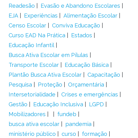
Readesão
Evasão e Abandono Escolares
EJA
Experiências
Alimentação Escolar
Censo Escolar
Conviva Educação
Curso EAD Na Prática
Estados
Educação Infantil
Busca Ativa Escolar em Pílulas
Transporte Escolar
Educação Básica
Plantão Busca Ativa Escolar
Capacitação
Pesquisa
Proteção
Orçamentária
Intersetorialidade
Crises e emergências
Gestão
Educação Inclusiva
LGPD
Mobilizadores
fundeb
busca ativa escolar
pandemia
ministério público
curso
formação