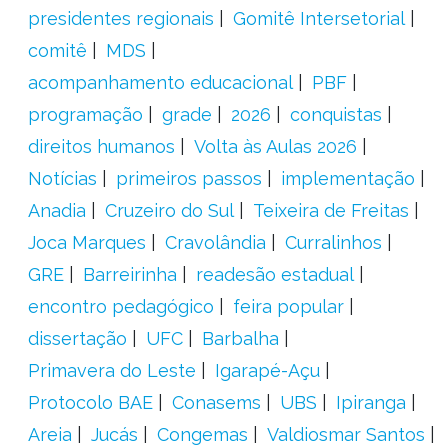
presidentes regionais
Gomitê Intersetorial
comitê
MDS
acompanhamento educacional
PBF
programação
grade
2026
conquistas
direitos humanos
Volta às Aulas 2026
Notícias
primeiros passos
implementação
Anadia
Cruzeiro do Sul
Teixeira de Freitas
Joca Marques
Cravolândia
Curralinhos
GRE
Barreirinha
readesão estadual
encontro pedagógico
feira popular
dissertação
UFC
Barbalha
Primavera do Leste
Igarapé-Açu
Protocolo BAE
Conasems
UBS
Ipiranga
Areia
Jucás
Congemas
Valdiosmar Santos