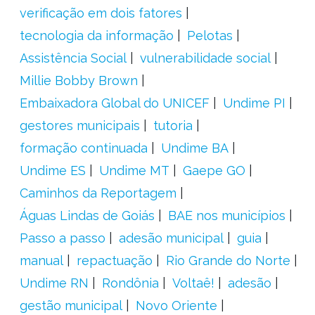
verificação em dois fatores
tecnologia da informação
Pelotas
Assistência Social
vulnerabilidade social
Millie Bobby Brown
Embaixadora Global do UNICEF
Undime PI
gestores municipais
tutoria
formação continuada
Undime BA
Undime ES
Undime MT
Gaepe GO
Caminhos da Reportagem
Águas Lindas de Goiás
BAE nos municípios
Passo a passo
adesão municipal
guia
manual
repactuação
Rio Grande do Norte
Undime RN
Rondônia
Voltaê!
adesão
gestão municipal
Novo Oriente