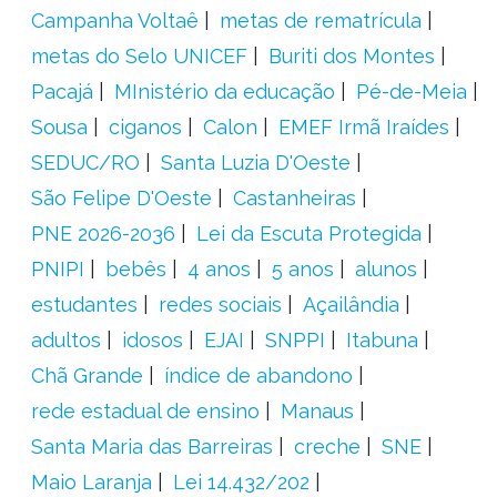
Campanha Voltaê
metas de rematrícula
metas do Selo UNICEF
Buriti dos Montes
Pacajá
MInistério da educação
Pé-de-Meia
Sousa
ciganos
Calon
EMEF Irmã Iraídes
SEDUC/RO
Santa Luzia D'Oeste
São Felipe D'Oeste
Castanheiras
PNE 2026-2036
Lei da Escuta Protegida
PNIPI
bebês
4 anos
5 anos
alunos
estudantes
redes sociais
Açailândia
adultos
idosos
EJAI
SNPPI
Itabuna
Chã Grande
índice de abandono
rede estadual de ensino
Manaus
Santa Maria das Barreiras
creche
SNE
Maio Laranja
Lei 14.432/202