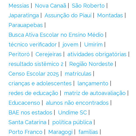
Messias
Nova Canaã
São Roberto
Japaratinga
Assunção do Piauí
Montadas
Parauapebas
Busca Ativa Escolar no Ensino Médio
técnico verificador
jovem
Umirim
Peritoró
Cerejeiras
atividades obrigatórias
resultado sistêmico 2
Região Nordeste
Censo Escolar 2025
matrículas
crianças e adolescentes
lançamento
redes de educação
matriz de autoavaliação
Educacenso
alunos não encontrados
BAE nos estados
Undime SC
Santa Catarina
política pública
Porto Franco
Maragogi
famílias