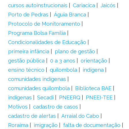
cursos autoinstrucionais
Cariacica
Jaicós
Porto de Pedras
Águia Branca
Protocolo de Monitoramento
Programa Bolsa Família
Condicionalidades de Educação
primeira infância
plano de gestão
gestão pública
0 a 3 anos
orientação
ensino técnico
quilombola
indígena
comunidades indígenas
comunidades quilombola
Biblioteca BAE
indígenas
Secadi
PNEERQ
PNEEI-TEE
Motivos
cadastro de casos
cadastro de alertas
Arraial do Cabo
Roraima
imigração
falta de documentação