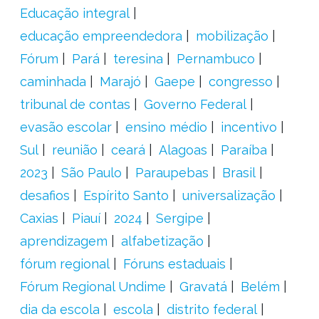
Educação integral
educação empreendedora
mobilização
Fórum
Pará
teresina
Pernambuco
caminhada
Marajó
Gaepe
congresso
tribunal de contas
Governo Federal
evasão escolar
ensino médio
incentivo
Sul
reunião
ceará
Alagoas
Paraíba
2023
São Paulo
Paraupebas
Brasil
desafios
Espírito Santo
universalização
Caxias
Piauí
2024
Sergipe
aprendizagem
alfabetização
fórum regional
Fóruns estaduais
Fórum Regional Undime
Gravatá
Belém
dia da escola
escola
distrito federal