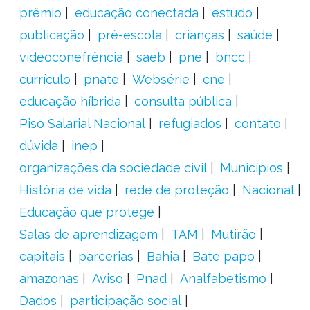
prêmio
educação conectada
estudo
publicação
pré-escola
crianças
saúde
videoconefrência
saeb
pne
bncc
currículo
pnate
Websérie
cne
educação híbrida
consulta pública
Piso Salarial Nacional
refugiados
contato
dúvida
inep
organizações da sociedade civil
Municípios
História de vida
rede de proteção
Nacional
Educação que protege
Salas de aprendizagem
TAM
Mutirão
capitais
parcerias
Bahia
Bate papo
amazonas
Aviso
Pnad
Analfabetismo
Dados
participação social