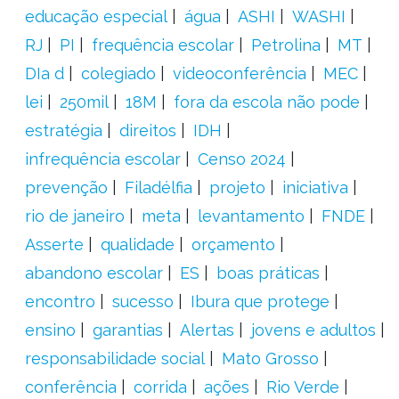
educação especial
água
ASHI
WASHI
RJ
PI
frequência escolar
Petrolina
MT
DIa d
colegiado
videoconferência
MEC
lei
250mil
18M
fora da escola não pode
estratégia
direitos
IDH
infrequência escolar
Censo 2024
prevenção
Filadélfia
projeto
iniciativa
rio de janeiro
meta
levantamento
FNDE
Asserte
qualidade
orçamento
abandono escolar
ES
boas práticas
encontro
sucesso
Ibura que protege
ensino
garantias
Alertas
jovens e adultos
responsabilidade social
Mato Grosso
conferência
corrida
ações
Rio Verde