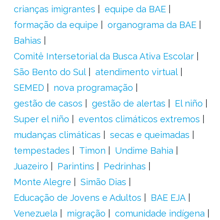
crianças imigrantes
equipe da BAE
formação da equipe
organograma da BAE
Bahias
Comitê Intersetorial da Busca Ativa Escolar
São Bento do Sul
atendimento virtual
SEMED
nova programação
gestão de casos
gestão de alertas
El niño
Super el niño
eventos climáticos extremos
mudanças climáticas
secas e queimadas
tempestades
Timon
Undime Bahia
Juazeiro
Parintins
Pedrinhas
Monte Alegre
Simão Dias
Educação de Jovens e Adultos
BAE EJA
Venezuela
migração
comunidade indígena