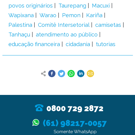
povos originários
Taurepang
Macuxi
Wapixana
Warao
Pemon
Kariña
Palestina
Comitê Intersetorial
camisetas
Tanhaçu
atendimento ao público
educação financeira
cidadania
tutorias
0800 729 2872
(61) 98217-0057
Somente WhatsApp