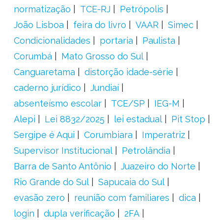
normatização
TCE-RJ
Petrópolis
João Lisboa
feira do livro
VAAR
Simec
Condicionalidades
portaria
Paulista
Corumbá
Mato Grosso do Sul
Canguaretama
distorção idade-série
caderno jurídico
Jundiaí
absenteísmo escolar
TCE/SP
IEG-M
Alepi
Lei 8832/2025
lei estadual
Pit Stop
Sergipe é Aqui
Corumbiara
Imperatriz
Supervisor Institucional
Petrolândia
Barra de Santo Antônio
Juazeiro do Norte
Rio Grande do Sul
Sapucaia do Sul
evasão zero
reunião com familiares
dica
login
dupla verificação
2FA