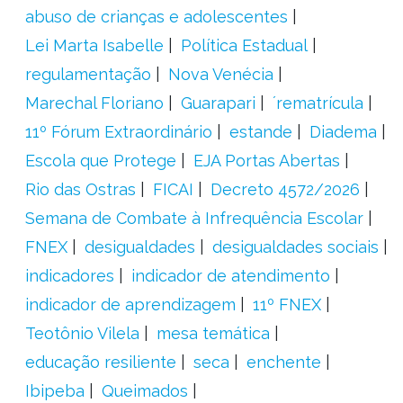
abuso de crianças e adolescentes
Lei Marta Isabelle
Política Estadual
regulamentação
Nova Venécia
Marechal Floriano
Guarapari
´rematrícula
11º Fórum Extraordinário
estande
Diadema
Escola que Protege
EJA Portas Abertas
Rio das Ostras
FICAI
Decreto 4572/2026
Semana de Combate à Infrequência Escolar
FNEX
desigualdades
desigualdades sociais
indicadores
indicador de atendimento
indicador de aprendizagem
11º FNEX
Teotônio Vilela
mesa temática
educação resiliente
seca
enchente
Ibipeba
Queimados