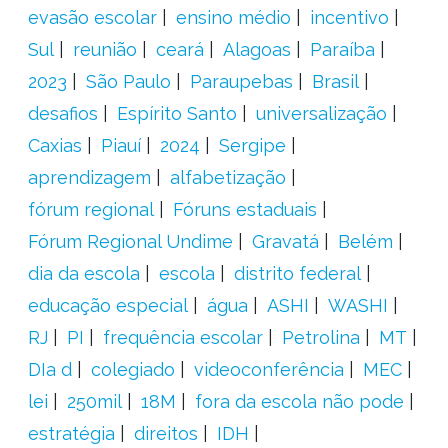
evasão escolar
ensino médio
incentivo
Sul
reunião
ceará
Alagoas
Paraíba
2023
São Paulo
Paraupebas
Brasil
desafios
Espírito Santo
universalização
Caxias
Piauí
2024
Sergipe
aprendizagem
alfabetização
fórum regional
Fóruns estaduais
Fórum Regional Undime
Gravatá
Belém
dia da escola
escola
distrito federal
educação especial
água
ASHI
WASHI
RJ
PI
frequência escolar
Petrolina
MT
DIa d
colegiado
videoconferência
MEC
lei
250mil
18M
fora da escola não pode
estratégia
direitos
IDH