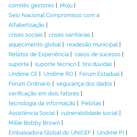
comitês gestores
Moju
Selo Nacional Compromisso com a
Alfabetização
crises sociais
crises sanitárias
aquecimento global
readesão municipal
Relatos de Experiência
casos de sucesso
suporte
suporte tecnico
tira dúvidas
Undime CE
Undime RO
Fórum Estadual
Fórum Ordinário
segurança dos dados
verificação em dois fatores
tecnologia da informação
Pelotas
Assistência Social
vulnerabilidade social
Millie Bobby Brown
Embaixadora Global do UNICEF
Undime PI