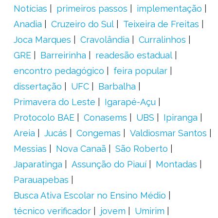
Notícias
primeiros passos
implementação
Anadia
Cruzeiro do Sul
Teixeira de Freitas
Joca Marques
Cravolândia
Curralinhos
GRE
Barreirinha
readesão estadual
encontro pedagógico
feira popular
dissertação
UFC
Barbalha
Primavera do Leste
Igarapé-Açu
Protocolo BAE
Conasems
UBS
Ipiranga
Areia
Jucás
Congemas
Valdiosmar Santos
Messias
Nova Canaã
São Roberto
Japaratinga
Assunção do Piauí
Montadas
Parauapebas
Busca Ativa Escolar no Ensino Médio
técnico verificador
jovem
Umirim