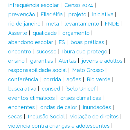
infrequência escolar
Censo 2024
prevenção
Filadélfia
projeto
iniciativa
rio de janeiro
meta
levantamento
FNDE
Asserte
qualidade
orçamento
abandono escolar
ES
boas práticas
encontro
sucesso
Ibura que protege
ensino
garantias
Alertas
jovens e adultos
responsabilidade social
Mato Grosso
conferência
corrida
ações
Rio Verde
busca ativa
consed
´Selo Unicef
eventos climáticos
crises climáticas
enchentes
ondas de calor
inundações
secas
Inclusão Social
violação de direitos
violência contra crianças e adolescentes