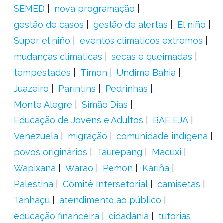
SEMED
nova programação
gestão de casos
gestão de alertas
El niño
Super el niño
eventos climáticos extremos
mudanças climáticas
secas e queimadas
tempestades
Timon
Undime Bahia
Juazeiro
Parintins
Pedrinhas
Monte Alegre
Simão Dias
Educação de Jovens e Adultos
BAE EJA
Venezuela
migração
comunidade indígena
povos originários
Taurepang
Macuxi
Wapixana
Warao
Pemon
Kariña
Palestina
Comitê Intersetorial
camisetas
Tanhaçu
atendimento ao público
educação financeira
cidadania
tutorias