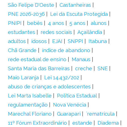
São Felipe D'Oeste
Castanheiras
PNE 2026-2036
Lei da Escuta Protegida
PNIPI
bebês
4 anos
5 anos
alunos
estudantes
redes sociais
Açailândia
adultos
idosos
EJAI
SNPPI
Itabuna
Chã Grande
índice de abandono
rede estadual de ensino
Manaus
Santa Maria das Barreiras
creche
SNE
Maio Laranja
Lei 14.432/202
abuso de crianças e adolescentes
Lei Marta Isabelle
Política Estadual
regulamentação
Nova Venécia
Marechal Floriano
Guarapari
´rematrícula
11º Fórum Extraordinário
estande
Diadema