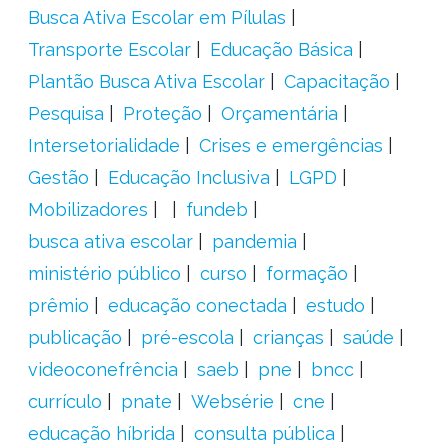
Busca Ativa Escolar em Pílulas
Transporte Escolar
Educação Básica
Plantão Busca Ativa Escolar
Capacitação
Pesquisa
Proteção
Orçamentária
Intersetorialidade
Crises e emergências
Gestão
Educação Inclusiva
LGPD
Mobilizadores
fundeb
busca ativa escolar
pandemia
ministério público
curso
formação
prêmio
educação conectada
estudo
publicação
pré-escola
crianças
saúde
videoconefrência
saeb
pne
bncc
currículo
pnate
Websérie
cne
educação híbrida
consulta pública