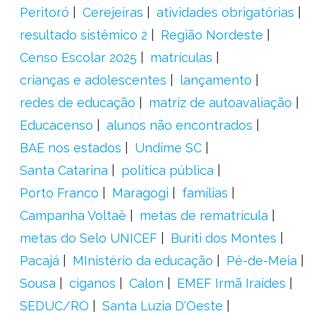
Peritoró
Cerejeiras
atividades obrigatórias
resultado sistêmico 2
Região Nordeste
Censo Escolar 2025
matrículas
crianças e adolescentes
lançamento
redes de educação
matriz de autoavaliação
Educacenso
alunos não encontrados
BAE nos estados
Undime SC
Santa Catarina
política pública
Porto Franco
Maragogi
famílias
Campanha Voltaê
metas de rematrícula
metas do Selo UNICEF
Buriti dos Montes
Pacajá
MInistério da educação
Pé-de-Meia
Sousa
ciganos
Calon
EMEF Irmã Iraídes
SEDUC/RO
Santa Luzia D'Oeste