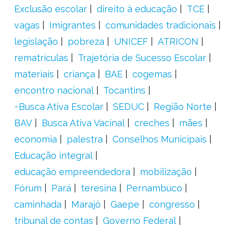
Exclusão escolar
direito à educação
TCE
vagas
Imigrantes
comunidades tradicionais
legislação
pobreza
UNICEF
ATRICON
rematrículas
Trajetória de Sucesso Escolar
materiais
criança
BAE
cogemas
encontro nacional
Tocantins
~Busca Ativa Escolar
SEDUC
Região Norte
BAV
Busca Ativa Vacinal
creches
mães
economia
palestra
Conselhos Municipais
Educação integral
educação empreendedora
mobilização
Fórum
Pará
teresina
Pernambuco
caminhada
Marajó
Gaepe
congresso
tribunal de contas
Governo Federal