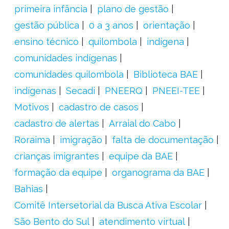
primeira infância
plano de gestão
gestão pública
0 a 3 anos
orientação
ensino técnico
quilombola
indígena
comunidades indígenas
comunidades quilombola
Biblioteca BAE
indígenas
Secadi
PNEERQ
PNEEI-TEE
Motivos
cadastro de casos
cadastro de alertas
Arraial do Cabo
Roraima
imigração
falta de documentação
crianças imigrantes
equipe da BAE
formação da equipe
organograma da BAE
Bahias
Comitê Intersetorial da Busca Ativa Escolar
São Bento do Sul
atendimento virtual