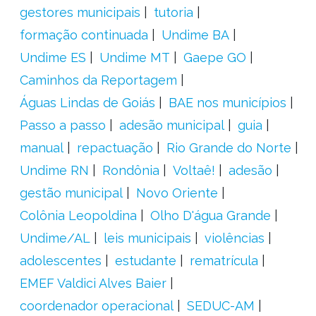
gestores municipais
tutoria
formação continuada
Undime BA
Undime ES
Undime MT
Gaepe GO
Caminhos da Reportagem
Águas Lindas de Goiás
BAE nos municípios
Passo a passo
adesão municipal
guia
manual
repactuação
Rio Grande do Norte
Undime RN
Rondônia
Voltaê!
adesão
gestão municipal
Novo Oriente
Colônia Leopoldina
Olho D'água Grande
Undime/AL
leis municipais
violências
adolescentes
estudante
rematrícula
EMEF Valdici Alves Baier
coordenador operacional
SEDUC-AM