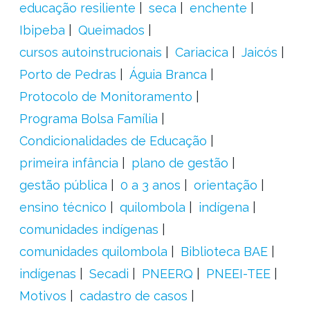
educação resiliente
seca
enchente
Ibipeba
Queimados
cursos autoinstrucionais
Cariacica
Jaicós
Porto de Pedras
Águia Branca
Protocolo de Monitoramento
Programa Bolsa Família
Condicionalidades de Educação
primeira infância
plano de gestão
gestão pública
0 a 3 anos
orientação
ensino técnico
quilombola
indígena
comunidades indígenas
comunidades quilombola
Biblioteca BAE
indígenas
Secadi
PNEERQ
PNEEI-TEE
Motivos
cadastro de casos