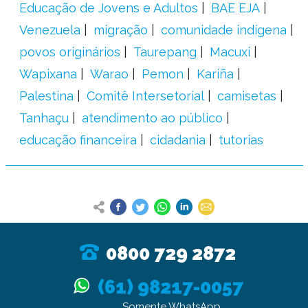
Educação de Jovens e Adultos
BAE EJA
Venezuela
migração
comunidade indígena
povos originários
Taurepang
Macuxi
Wapixana
Warao
Pemon
Kariña
Palestina
Comitê Intersetorial
camisetas
Tanhaçu
atendimento ao público
educação financeira
cidadania
tutorias
0800 729 2872
(61) 98217-0057
Somente WhatsApp