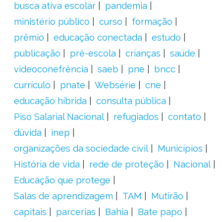
busca ativa escolar
pandemia
ministério público
curso
formação
prêmio
educação conectada
estudo
publicação
pré-escola
crianças
saúde
videoconefrência
saeb
pne
bncc
currículo
pnate
Websérie
cne
educação híbrida
consulta pública
Piso Salarial Nacional
refugiados
contato
dúvida
inep
organizações da sociedade civil
Municípios
História de vida
rede de proteção
Nacional
Educação que protege
Salas de aprendizagem
TAM
Mutirão
capitais
parcerias
Bahia
Bate papo