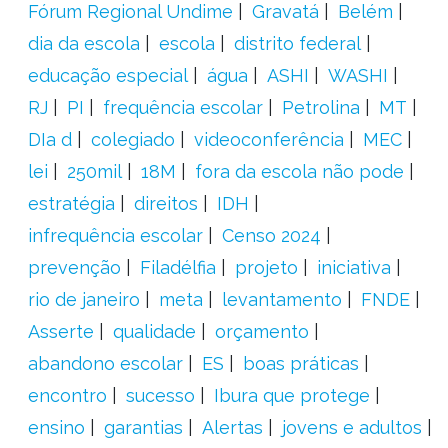
Fórum Regional Undime
Gravatá
Belém
dia da escola
escola
distrito federal
educação especial
água
ASHI
WASHI
RJ
PI
frequência escolar
Petrolina
MT
DIa d
colegiado
videoconferência
MEC
lei
250mil
18M
fora da escola não pode
estratégia
direitos
IDH
infrequência escolar
Censo 2024
prevenção
Filadélfia
projeto
iniciativa
rio de janeiro
meta
levantamento
FNDE
Asserte
qualidade
orçamento
abandono escolar
ES
boas práticas
encontro
sucesso
Ibura que protege
ensino
garantias
Alertas
jovens e adultos