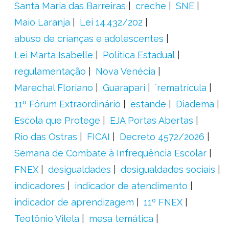
Santa Maria das Barreiras
creche
SNE
Maio Laranja
Lei 14.432/202
abuso de crianças e adolescentes
Lei Marta Isabelle
Política Estadual
regulamentação
Nova Venécia
Marechal Floriano
Guarapari
´rematrícula
11º Fórum Extraordinário
estande
Diadema
Escola que Protege
EJA Portas Abertas
Rio das Ostras
FICAI
Decreto 4572/2026
Semana de Combate à Infrequência Escolar
FNEX
desigualdades
desigualdades sociais
indicadores
indicador de atendimento
indicador de aprendizagem
11º FNEX
Teotônio Vilela
mesa temática