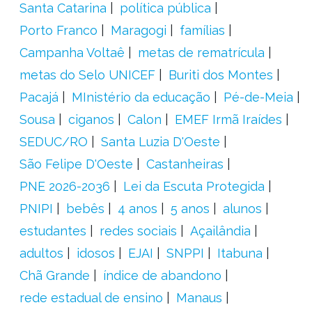
Santa Catarina
política pública
Porto Franco
Maragogi
famílias
Campanha Voltaê
metas de rematrícula
metas do Selo UNICEF
Buriti dos Montes
Pacajá
MInistério da educação
Pé-de-Meia
Sousa
ciganos
Calon
EMEF Irmã Iraídes
SEDUC/RO
Santa Luzia D'Oeste
São Felipe D'Oeste
Castanheiras
PNE 2026-2036
Lei da Escuta Protegida
PNIPI
bebês
4 anos
5 anos
alunos
estudantes
redes sociais
Açailândia
adultos
idosos
EJAI
SNPPI
Itabuna
Chã Grande
índice de abandono
rede estadual de ensino
Manaus