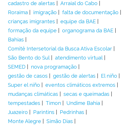
cadastro de alertas
Arraial do Cabo
Roraima
imigração
falta de documentação
crianças imigrantes
equipe da BAE
formação da equipe
organograma da BAE
Bahias
Comitê Intersetorial da Busca Ativa Escolar
São Bento do Sul
atendimento virtual
SEMED
nova programação
gestão de casos
gestão de alertas
El niño
Super el niño
eventos climáticos extremos
mudanças climáticas
secas e queimadas
tempestades
Timon
Undime Bahia
Juazeiro
Parintins
Pedrinhas
Monte Alegre
Simão Dias