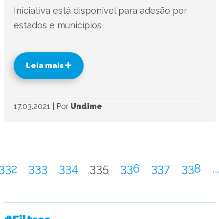
Iniciativa está disponível para adesão por
estados e municípios
Leia mais
17.03.2021
|
Por
Undime
332
333
334
335
336
337
338
..