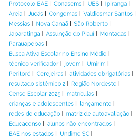
Protocolo BAE
Conasems
UBS
Ipiranga
Areia
Jucás
Congemas
Valdiosmar Santos
Messias
Nova Canaã
São Roberto
Japaratinga
Assunção do Piauí
Montadas
Parauapebas
Busca Ativa Escolar no Ensino Médio
técnico verificador
jovem
Umirim
Peritoró
Cerejeiras
atividades obrigatórias
resultado sistêmico 2
Região Nordeste
Censo Escolar 2025
matrículas
crianças e adolescentes
lançamento
redes de educação
matriz de autoavaliação
Educacenso
alunos não encontrados
BAE nos estados
Undime SC