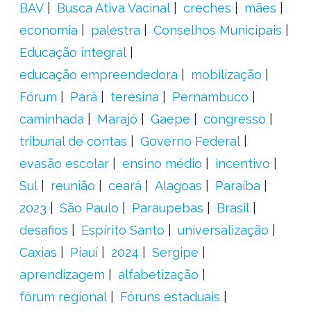
BAV
Busca Ativa Vacinal
creches
mães
economia
palestra
Conselhos Municipais
Educação integral
educação empreendedora
mobilização
Fórum
Pará
teresina
Pernambuco
caminhada
Marajó
Gaepe
congresso
tribunal de contas
Governo Federal
evasão escolar
ensino médio
incentivo
Sul
reunião
ceará
Alagoas
Paraíba
2023
São Paulo
Paraupebas
Brasil
desafios
Espírito Santo
universalização
Caxias
Piauí
2024
Sergipe
aprendizagem
alfabetização
fórum regional
Fóruns estaduais