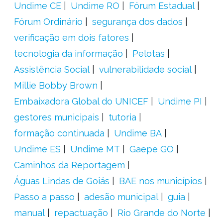
Undime CE
Undime RO
Fórum Estadual
Fórum Ordinário
segurança dos dados
verificação em dois fatores
tecnologia da informação
Pelotas
Assistência Social
vulnerabilidade social
Millie Bobby Brown
Embaixadora Global do UNICEF
Undime PI
gestores municipais
tutoria
formação continuada
Undime BA
Undime ES
Undime MT
Gaepe GO
Caminhos da Reportagem
Águas Lindas de Goiás
BAE nos municípios
Passo a passo
adesão municipal
guia
manual
repactuação
Rio Grande do Norte