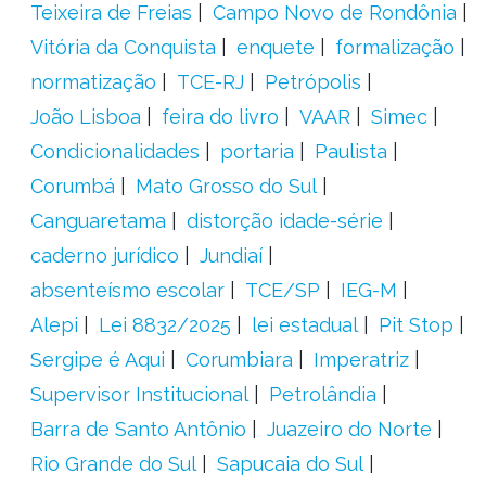
Teixeira de Freias
Campo Novo de Rondônia
Vitória da Conquista
enquete
formalização
normatização
TCE-RJ
Petrópolis
João Lisboa
feira do livro
VAAR
Simec
Condicionalidades
portaria
Paulista
Corumbá
Mato Grosso do Sul
Canguaretama
distorção idade-série
caderno jurídico
Jundiaí
absenteísmo escolar
TCE/SP
IEG-M
Alepi
Lei 8832/2025
lei estadual
Pit Stop
Sergipe é Aqui
Corumbiara
Imperatriz
Supervisor Institucional
Petrolândia
Barra de Santo Antônio
Juazeiro do Norte
Rio Grande do Sul
Sapucaia do Sul