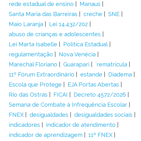
rede estadual de ensino
Manaus
Santa Maria das Barreiras
creche
SNE
Maio Laranja
Lei 14.432/202
abuso de crianças e adolescentes
Lei Marta Isabelle
Política Estadual
regulamentação
Nova Venécia
Marechal Floriano
Guarapari
´rematrícula
11º Fórum Extraordinário
estande
Diadema
Escola que Protege
EJA Portas Abertas
Rio das Ostras
FICAI
Decreto 4572/2026
Semana de Combate à Infrequência Escolar
FNEX
desigualdades
desigualdades sociais
indicadores
indicador de atendimento
indicador de aprendizagem
11º FNEX