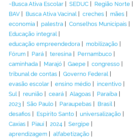
~Busca Ativa Escolar
SEDUC
Região Norte
BAV
Busca Ativa Vacinal
creches
mães
economia
palestra
Conselhos Municipais
Educação integral
educação empreendedora
mobilização
Fórum
Pará
teresina
Pernambuco
caminhada
Marajó
Gaepe
congresso
tribunal de contas
Governo Federal
evasão escolar
ensino médio
incentivo
Sul
reunião
ceará
Alagoas
Paraíba
2023
São Paulo
Paraupebas
Brasil
desafios
Espírito Santo
universalização
Caxias
Piauí
2024
Sergipe
aprendizagem
alfabetização