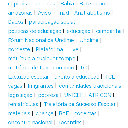
capitais
parcerias
Bahia
Bate papo
amazonas
Aviso
Pnad
Analfabetismo
Dados
participação social
políticas de educação
educação
campanha
Fórum Nacional da Undime
Undime
nordeste
Plataforma
Live
matrícula a qualquer tempo
matrícula de fluxo contínuo
TC
Exclusão escolar
direito à educação
TCE
vagas
Imigrantes
comunidades tradicionais
legislação
pobreza
UNICEF
ATRICON
rematrículas
Trajetória de Sucesso Escolar
materiais
criança
BAE
cogemas
encontro nacional
Tocantins