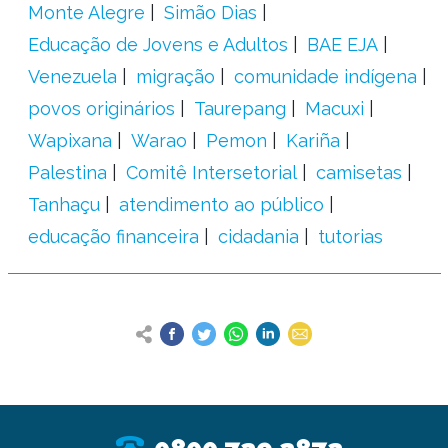
Monte Alegre
Simão Dias
Educação de Jovens e Adultos
BAE EJA
Venezuela
migração
comunidade indígena
povos originários
Taurepang
Macuxi
Wapixana
Warao
Pemon
Kariña
Palestina
Comitê Intersetorial
camisetas
Tanhaçu
atendimento ao público
educação financeira
cidadania
tutorias