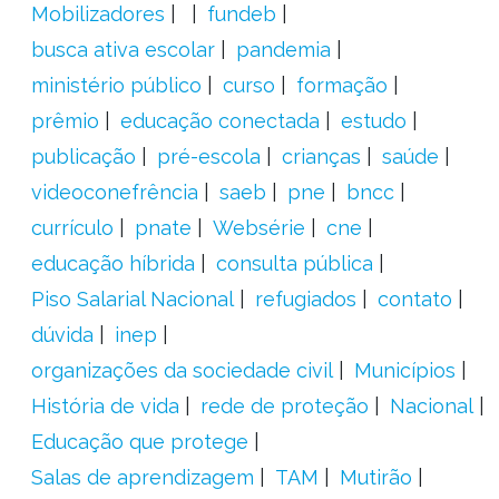
Mobilizadores
fundeb
busca ativa escolar
pandemia
ministério público
curso
formação
prêmio
educação conectada
estudo
publicação
pré-escola
crianças
saúde
videoconefrência
saeb
pne
bncc
currículo
pnate
Websérie
cne
educação híbrida
consulta pública
Piso Salarial Nacional
refugiados
contato
dúvida
inep
organizações da sociedade civil
Municípios
História de vida
rede de proteção
Nacional
Educação que protege
Salas de aprendizagem
TAM
Mutirão