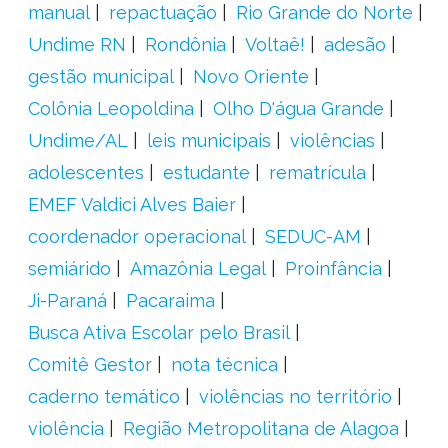
manual
repactuação
Rio Grande do Norte
Undime RN
Rondônia
Voltaê!
adesão
gestão municipal
Novo Oriente
Colônia Leopoldina
Olho D'água Grande
Undime/AL
leis municipais
violências
adolescentes
estudante
rematrícula
EMEF Valdici Alves Baier
coordenador operacional
SEDUC-AM
semiárido
Amazônia Legal
Proinfância
Ji-Paraná
Pacaraima
Busca Ativa Escolar pelo Brasil
Comitê Gestor
nota técnica
caderno temático
violências no território
violência
Região Metropolitana de Alagoa