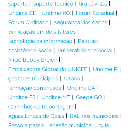
suporte
suporte tecnico
tira dúvidas
Undime CE
Undime RO
Fórum Estadual
Fórum Ordinário
segurança dos dados
verificação em dois fatores
tecnologia da informação
Pelotas
Assistência Social
vulnerabilidade social
Millie Bobby Brown
Embaixadora Global do UNICEF
Undime PI
gestores municipais
tutoria
formação continuada
Undime BA
Undime ES
Undime MT
Gaepe GO
Caminhos da Reportagem
Águas Lindas de Goiás
BAE nos municípios
Passo a passo
adesão municipal
guia