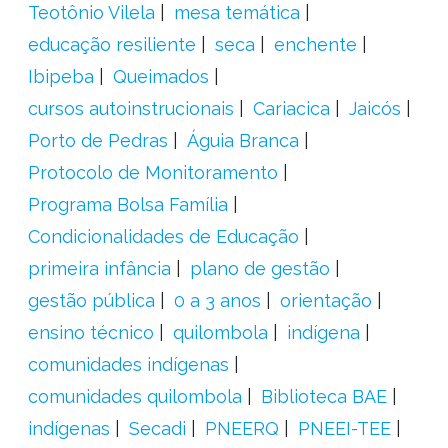
Teotônio Vilela
mesa temática
educação resiliente
seca
enchente
Ibipeba
Queimados
cursos autoinstrucionais
Cariacica
Jaicós
Porto de Pedras
Águia Branca
Protocolo de Monitoramento
Programa Bolsa Família
Condicionalidades de Educação
primeira infância
plano de gestão
gestão pública
0 a 3 anos
orientação
ensino técnico
quilombola
indígena
comunidades indígenas
comunidades quilombola
Biblioteca BAE
indígenas
Secadi
PNEERQ
PNEEI-TEE