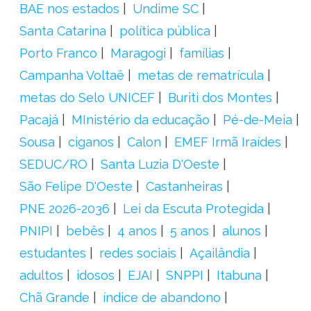
BAE nos estados
Undime SC
Santa Catarina
política pública
Porto Franco
Maragogi
famílias
Campanha Voltaê
metas de rematrícula
metas do Selo UNICEF
Buriti dos Montes
Pacajá
MInistério da educação
Pé-de-Meia
Sousa
ciganos
Calon
EMEF Irmã Iraídes
SEDUC/RO
Santa Luzia D'Oeste
São Felipe D'Oeste
Castanheiras
PNE 2026-2036
Lei da Escuta Protegida
PNIPI
bebês
4 anos
5 anos
alunos
estudantes
redes sociais
Açailândia
adultos
idosos
EJAI
SNPPI
Itabuna
Chã Grande
índice de abandono