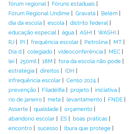
fórum regional
Fóruns estaduais
Fórum Regional Undime
Gravatá
Belém
dia da escola
escola
distrito federal
educação especial
água
ASHI
WASHI
RJ
PI
frequência escolar
Petrolina
MT
DIa d
colegiado
videoconferência
MEC
lei
250mil
18M
fora da escola não pode
estratégia
direitos
IDH
infrequência escolar
Censo 2024
prevenção
Filadélfia
projeto
iniciativa
rio de janeiro
meta
levantamento
FNDE
Asserte
qualidade
orçamento
abandono escolar
ES
boas práticas
encontro
sucesso
Ibura que protege