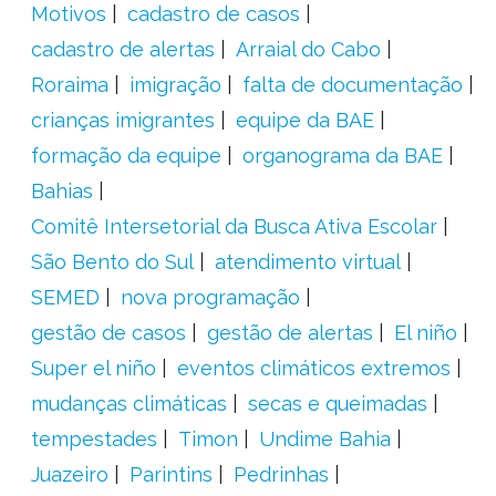
Motivos
cadastro de casos
cadastro de alertas
Arraial do Cabo
Roraima
imigração
falta de documentação
crianças imigrantes
equipe da BAE
formação da equipe
organograma da BAE
Bahias
Comitê Intersetorial da Busca Ativa Escolar
São Bento do Sul
atendimento virtual
SEMED
nova programação
gestão de casos
gestão de alertas
El niño
Super el niño
eventos climáticos extremos
mudanças climáticas
secas e queimadas
tempestades
Timon
Undime Bahia
Juazeiro
Parintins
Pedrinhas