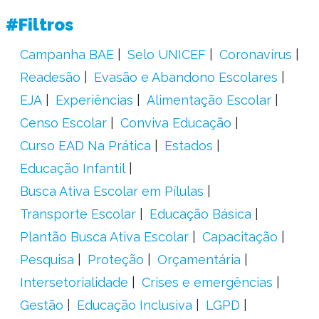
#Filtros
Campanha BAE
Selo UNICEF
Coronavírus
Readesão
Evasão e Abandono Escolares
EJA
Experiências
Alimentação Escolar
Censo Escolar
Conviva Educação
Curso EAD Na Prática
Estados
Educação Infantil
Busca Ativa Escolar em Pílulas
Transporte Escolar
Educação Básica
Plantão Busca Ativa Escolar
Capacitação
Pesquisa
Proteção
Orçamentária
Intersetorialidade
Crises e emergências
Gestão
Educação Inclusiva
LGPD