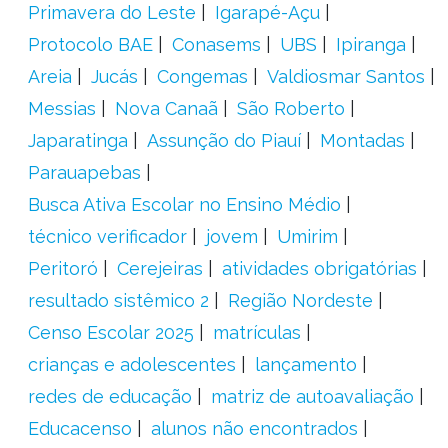
Primavera do Leste
Igarapé-Açu
Protocolo BAE
Conasems
UBS
Ipiranga
Areia
Jucás
Congemas
Valdiosmar Santos
Messias
Nova Canaã
São Roberto
Japaratinga
Assunção do Piauí
Montadas
Parauapebas
Busca Ativa Escolar no Ensino Médio
técnico verificador
jovem
Umirim
Peritoró
Cerejeiras
atividades obrigatórias
resultado sistêmico 2
Região Nordeste
Censo Escolar 2025
matrículas
crianças e adolescentes
lançamento
redes de educação
matriz de autoavaliação
Educacenso
alunos não encontrados